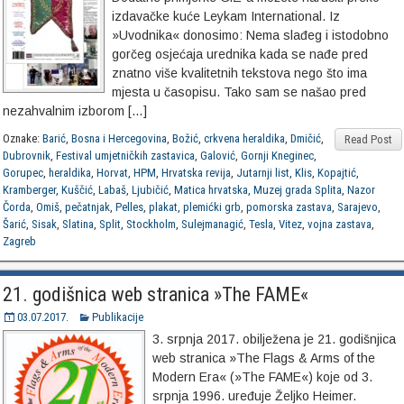
izdavačke kuće Leykam International. Iz
»Uvodnika« donosimo: Nema slađeg i istodobno
gorčeg osjećaja urednika kada se nađe pred
znatno više kvalitetnih tekstova nego što ima
mjesta u časopisu. Tako sam se našao pred
nezahvalnim izborom […]
Oznake:
Barić
,
Bosna i Hercegovina
,
Božić
,
crkvena heraldika
,
Dmičić
,
Read Post
Dubrovnik
,
Festival umjetničkih zastavica
,
Galović
,
Gornji Kneginec
,
Gorupec
,
heraldika
,
Horvat
,
HPM
,
Hrvatska revija
,
Jutarnji list
,
Klis
,
Kopajtić
,
Kramberger
,
Kuščić
,
Labaš
,
Ljubičić
,
Matica hrvatska
,
Muzej grada Splita
,
Nazor
Čorda
,
Omiš
,
pečatnjak
,
Pelles
,
plakat
,
plemićki grb
,
pomorska zastava
,
Sarajevo
,
Šarić
,
Sisak
,
Slatina
,
Split
,
Stockholm
,
Sulejmanagić
,
Tesla
,
Vitez
,
vojna zastava
,
Zagreb
21. godišnica web stranica »The FAME«
03.07.2017.
Publikacije
3. srpnja 2017. obilježena je 21. godišnjica
web stranica »The Flags & Arms of the
Modern Era« (»The FAME«) koje od 3.
srpnja 1996. uređuje Željko Heimer.