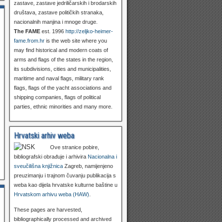
zastave, zastave jedriličarskih i brodarskih
društava, zastave političkih stranaka,
nacionalnih manjina i mnoge druge.
The FAME
est. 1996
http://zeljko-heimer-
fame.from.hr
is the web site where you
may find historical and modern coats of
arms and flags of the states in the region,
its subdivisions, cities and municipalities,
maritime and naval flags, military rank
flags, flags of the yacht associations and
shipping companies, flags of political
parties, ethnic minorities and many more.
Hrvatski arhiv weba
Ove stranice pobire,
bibliografski obrađuje i arhivira
Nacionalna i
sveučilišna knjižnica
Zagreb, namijenjeno
preuzimanju i trajnom čuvanju publikacija s
weba kao dijela hrvatske kulturne baštine u
Hrvatskom arhivu weba (HAW)
.
These pages are harvested,
bibliographically processed and archived