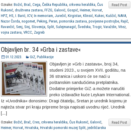
Oznake:
Božić
,
Brač
,
Cega
,
Češka Republika
,
crkvena heraldika
,
Ćus
Read Post
Rukonić
,
društvena zastava
,
FFZG
,
Galović
,
Gospić
,
Heimer
,
Horvat
,
HPZ
,
HS
,
I. Barić
,
ICV
,
In memoriam
,
Jurečič
,
Kirgistan
,
Klinsić
,
Kukec
,
Kuščić
,
NAVA
,
Nazor Čorda
,
nogomet
,
Peking
,
Peran
,
pomorska zastava
,
povijesne postrojbe
,
Rajič
,
Ravančić
,
Senj
,
Sinj
,
Slovenija
,
Split
,
Sulejmanagić
,
Švedska
,
Trogir
,
Varaždin
,
Vitez
,
vojna zastava
,
VRCC
,
Zagreb
Objavljen br. 34 »Grba i zastave«
01.12.2023.
GiZ
,
Publikacije
Objavljen je »Grb i zastava«, broj 34,
studeni 2023., u svojem XVII. godištu, na
36 stranica i uskoro će se naći u
poštanskim sandučićima pretplatnika.
Dodatne primjerke GiZ-a možete naručiti
preko izdavačke kuće Leykam International.
Iz »Uvodnika« donosimo: Dragi čitatelju, Sretan je urednik kojemu je
najteža stvar pri kraju pripreme broja napisati uvodnu riječ. Urednik
[…]
Oznake:
Božić
,
Brač
,
Cres
,
crkvena heraldika
,
Ćus Rukonić
,
Galović
,
Read Post
Heimer
,
Horvat
,
Hrvatska
,
Hrvatski pomorski muzej Split
,
jedriličarska