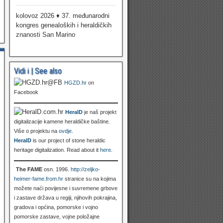
kolovoz 2026 ♦ 37. međunarodni
kongres genealoških i heraldičkih
znanosti San Marino
Vidi i | See also
HGZD.hr
on
Facebook
HeralD
je naš projekt
digitalizacije kamene heraldičke baštine.
Više o projektu na
ovdje
.
HeralD
is our project of stone heraldic
heritage digitalization. Read about it
here
.
The FAME
osn. 1996.
http://zeljko-
heimer-fame.from.hr
stranice su na kojima
možete naći povijesne i suvremene grbove
i zastave država u regiji, njihovih pokrajina,
gradova i općina, pomorske i vojno
pomorske zastave, vojne položajne