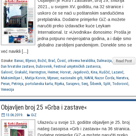
Objavljen je »Grb i zastava«, broj 29, svibnja
2021., u svojem XV. godištu, na 32 stranice i
uskoro će se naći u poštanskim sandučićima
pretplatnika. Dodatne primjerke GiZ-a možete
naručiti preko izdavačke kuće Leykam
International. Iz »Uvodnika« donosimo: Prošla je
jedna potpuno nevjerojatna godina, a i dalje smo
globalno zarobljeni pandemijom. Donekle smo se
već navikli […]
Oznake:
Banac
,
Bljesci
,
Božić
,
Brač
,
Ćosić
,
crkvena heraldika
,
Dalmacija
,
Read Post
Dan hrvatske zastave
,
Dubrovnik
,
Festival umjetničkih zastavica
,
Galović
,
Grakalić
,
Harrington
,
Heimer
,
Horvat
,
Jagelovići
,
Kina
,
Kuščić
,
Lazanić
,
Maksimilijan I.
,
Matija Korvin
,
Mjesec
,
nacionalni grb
,
NAVA
,
Nazor Čorda
,
Neretva
,
Peran
,
Petrinja
,
portolanska karta
,
Rijeka
,
Sarajevo
,
Senj
,
Šibenik
,
Split
,
Todorović
,
Venecija
Objavljen broj 25 »Grba i zastave«
13.06.2019.
GiZ
Ulazeću u svoje 13. godište objavljen je 25. broj
našeg časopisa »Grb i zastava« na 36 stranica.
Dodatne primjerke GiZ-a možete naručiti preko