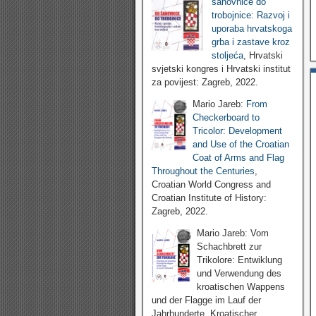
šahovnice do
trobojnice: Razvoj i
uporaba hrvatskoga
grba i zastave kroz
stoljeća
, Hrvatski
svjetski kongres i Hrvatski institut
za povijest: Zagreb, 2022.
Mario Jareb:
From
Checkerboard to
Tricolor: Development
and Use of the Croatian
Coat of Arms and Flag
Throughout the Centuries
,
Croatian World Congress and
Croatian Institute of History:
Zagreb, 2022.
Mario Jareb: Vom
Schachbrett zur
Trikolore: Entwiklung
und Verwendung des
kroatischen Wappens
und der Flagge im Lauf der
Jahrhunderte, Kroatischer