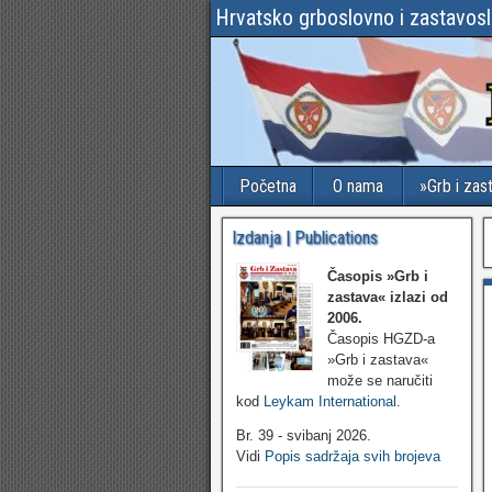
Hrvatsko grboslovno i zastavos
Početna
O nama
»Grb i zas
Izdanja | Publications
Časopis »Grb i
zastava«
izlazi od
2006.
Časopis HGZD-a
»Grb i zastava«
može se naručiti
kod
Leykam International
.
Br. 39 - svibanj 2026.
Vidi
Popis sadržaja svih brojeva