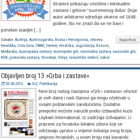
Stranice prikazuju crtežima i tekstualno
zastave i grbove “suvremenog doba” (koje
autor arbitrarno određuje okvirno od 1848.
godine, što ne znači da se ne bavi i
ponekim starijim […]
Oznake:
Austrija
,
Austrougarska
,
Bosna i Hercegovina
,
crkvena
Read Post
heraldika
,
Crna Gora
,
FAME
,
Heimer
,
Hrvatska
,
Jugoslavija
,
Kosovo
,
Mađarska
,
municipalna zastava
,
municipalni grb
,
nacionalna zastava
,
nacionalni grb
,
NSK
,
pomorska zastava
,
Slovenija
,
Srbija
,
sveučilišni simbol
,
zakon
Objavljen broj 13 »Grba i zastave«
03.06.2013.
GiZ
,
Publikacije
Novi broj našeg časopisa »Grb i zastava« otisnut
je ovih dana i naši članovi ga mogu očekivati u
svojim poštanskim sandučićima. Dodatne
primjerke možete naručiti preko izdavačke kuće
Leykam International. Iz sadržaja izdvajamo: U
pripremi za hrvatske lokalne izbore koji se
održavaju upravo u vrijeme tiskanja ovog broja,
umjesto hrvatskih, u ovom broju naš bavarski