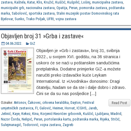
zastava
,
Kaštela
,
Katar
,
Klis
,
Kružić
,
Kuščić
,
Kušpilić
,
Lošinj
,
municipalna zastava
,
municipalni grb
,
nacionalna zastava
,
Opatija
,
Peran
,
pomorska zastava
,
poštanska
marka
,
Sabolović
,
sportska zastava
,
Stalni muzejski postav Domovinskog rata
Bjelovar
,
Sunko
,
Trako Poljak
,
UFRI
,
vojna zastava
Objavljen broj 31 »Grba i zastave«
04.06.2022.
GiZ
Objavljen je »Grb i zastava«, broj 31, svibnja
2022., u svojem XVI. godištu, na 36 stranica i
uskoro će se naći u poštanskim sandučićima
pretplatnika. Dodatne primjerke GiZ-a možete
naručiti preko izdavačke kuće Leykam
International. Iz »Uvodnika« donosimo: Dragi
čitatelju, Nadam se da ste i dalje dobro i zdravo.
Čini se da su nas posljedice […]
Oznake:
Antonov
,
Čakovec
,
crkvena heraldika
,
Dayton
,
Festival
Read Post
umjetničkih zastavica
,
FI
,
Galović
,
Heimer
,
Horvat
,
ICGHS
,
Jareb
,
Jelinić
,
Kaye
,
Kekez
,
Kina
,
Korjenić-Neorićev grbovnik
,
Kuščić
,
Ljubljana
,
Madrid
,
Nazor Čorda
,
Nelipić
,
Peran
,
portolanska karta
,
poštanska marka
,
Rijeka
,
Strčić
,
Sulejmanagić
,
Todorović
,
vojna zastava
,
Zagreb