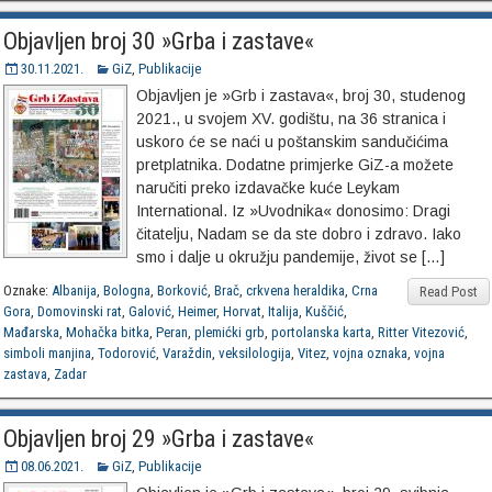
Objavljen broj 30 »Grba i zastave«
30.11.2021.
GiZ
,
Publikacije
Objavljen je »Grb i zastava«, broj 30, studenog
2021., u svojem XV. godištu, na 36 stranica i
uskoro će se naći u poštanskim sandučićima
pretplatnika. Dodatne primjerke GiZ-a možete
naručiti preko izdavačke kuće Leykam
International. Iz »Uvodnika« donosimo: Dragi
čitatelju, Nadam se da ste dobro i zdravo. Iako
smo i dalje u okružju pandemije, život se […]
Oznake:
Albanija
,
Bologna
,
Borković
,
Brač
,
crkvena heraldika
,
Crna
Read Post
Gora
,
Domovinski rat
,
Galović
,
Heimer
,
Horvat
,
Italija
,
Kuščić
,
Mađarska
,
Mohačka bitka
,
Peran
,
plemićki grb
,
portolanska karta
,
Ritter Vitezović
,
simboli manjina
,
Todorović
,
Varaždin
,
veksilologija
,
Vitez
,
vojna oznaka
,
vojna
zastava
,
Zadar
Objavljen broj 29 »Grba i zastave«
08.06.2021.
GiZ
,
Publikacije