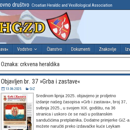
lovno društvo
Croatian Heraldic and Vexillological Association
tava«
Vodstvo
Članstvo
Dokumenti
Znakovlje
Iz
Oznaka:
crkvena heraldika
Objavljen br. 37 »Grba i zastave«
13.06.2025.
GiZ
Sredinom lipnja 2025. objavjeno je proljetno
izdanje našeg časopisa »Grb i zastava«, broj 37,
svibnja 2025., u svojem XIX. godištu, na 36
stranica i uskoro će se naći u poštanskim
sandučićima pretplatnika. Dodatne primjerke GiZ-a
možete naručiti preko izdavačke kuće Leykam