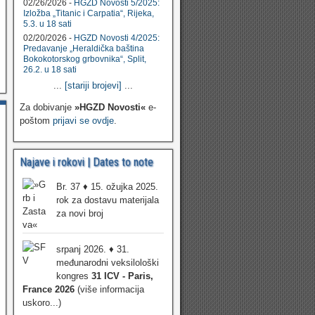
02/26/2026 -
HGZD Novosti 5/2025:
Izložba „Titanic i Carpatia“, Rijeka,
5.3. u 18 sati
02/20/2026 -
HGZD Novosti 4/2025:
Predavanje „Heraldička baština
Bokokotorskog grbovnika“, Split,
26.2. u 18 sati
...
[stariji brojevi]
...
Za dobivanje
»HGZD Novosti«
e-
poštom
prijavi se ovdje
.
Najave i rokovi | Dates to note
Br. 37 ♦ 15. ožujka 2025.
rok za dostavu materijala
za novi broj
srpanj 2026. ♦ 31.
međunarodni veksilološki
kongres
31 ICV - Paris,
France 2026
(više informacija
uskoro...)