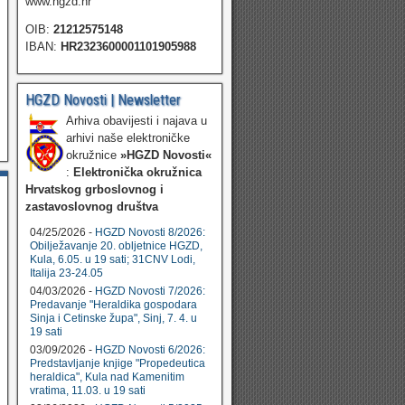
www.hgzd.hr
OIB:
21212575148
IBAN:
HR2323600001101905988
HGZD Novosti | Newsletter
Arhiva obavijesti i najava u
arhivi naše elektroničke
okružnice
»HGZD Novosti«
:
Elektronička okružnica
Hrvatskog grboslovnog i
zastavoslovnog društva
04/25/2026 -
HGZD Novosti 8/2026:
Obilježavanje 20. obljetnice HGZD,
Kula, 6.05. u 19 sati; 31CNV Lodi,
Italija 23-24.05
04/03/2026 -
HGZD Novosti 7/2026:
Predavanje "Heraldika gospodara
Sinja i Cetinske župa", Sinj, 7. 4. u
19 sati
03/09/2026 -
HGZD Novosti 6/2026:
Predstavljanje knjige "Propedeutica
heraldica", Kula nad Kamenitim
vratima, 11.03. u 19 sati