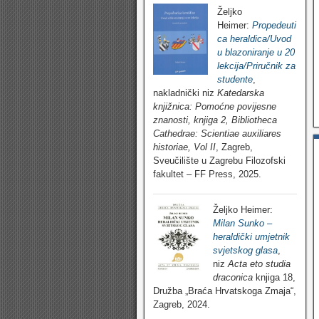
Željko
Heimer:
Propedeuti
ca heraldica/Uvod
u blazoniranje u 20
lekcija/Priručnik za
studente
,
nakladnički niz
Katedarska
knjižnica: Pomoćne povijesne
znanosti, knjiga 2, Bibliotheca
Cathedrae: Scientiae auxiliares
historiae, Vol II
, Zagreb,
Sveučilište u Zagrebu Filozofski
fakultet – FF Press, 2025.
Željko Heimer:
Milan Sunko –
heraldički umjetnik
svjetskog glasa
,
niz
Acta eto studia
draconica
knjiga 18,
Družba „Braća Hrvatskoga Zmaja“,
Zagreb, 2024.