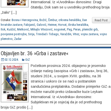
International. Iz »Uvodnika« donosimo: Dragi
čitatelju, Dok sam se u uvodniku prethodnog broja
„žalio“ […]
Oznake:
Bosna i Hercegovina
,
Božić
,
Čimbur
,
crkvena heraldika
,
Dan
Read Post
hrvatske zastave
,
Fabijanić
,
Galović
,
Heimer
,
Horvat
,
ilirska heraldika
,
Ilok
,
Kuščić
,
Metković
,
Mihajlo Vitezović
,
nogomet
,
Pag
,
Peran
,
plemićki grb
,
povijesne postrojbe
,
Sirija
,
Trinidad i Tobago
,
Varaždin
,
Vitez
,
vojna zastava
,
vojno
plemstvo
,
Zadar
Objavljen br. 36 »Grba i zastave«
02.12.2024.
GiZ
Početkom prosinca 2024. objavjeno je jesensko
izdanje našeg časopisa »Grb i zastava«, broj 36,
studeni 2024., u svojem XVIII. godištu, na 36
stranica i uskoro će se naći u poštanskim
sandučićima pretplatnika. Dodatne primjerke GiZ-a
možete naručiti preko izdavačke kuće Leykam
International. Iz »Uvodnika« donosimo:
Subjektivan mi je osjećaj da je od prethodnog
broja GiZ prošlo […]