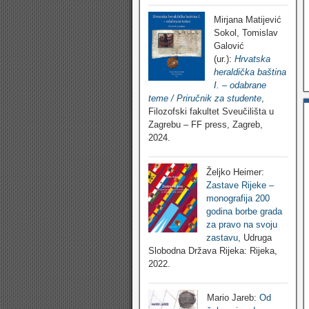
Mirjana Matijević
Sokol, Tomislav
Galović
(ur.):
Hrvatska
heraldička baština
I. – odabrane
teme / Priručnik za studente
,
Filozofski fakultet Sveučilišta u
Zagrebu – FF press, Zagreb,
2024.
Željko Heimer:
Zastave Rijeke –
monografija 200
godina borbe grada
za pravo na svoju
zastavu
, Udruga
Slobodna Država Rijeka: Rijeka,
2022.
Mario Jareb:
Od