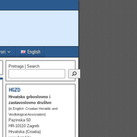
vori
English
Pretraga | Search
HGZD
Hrvatsko grboslovno i
zastavoslovno društvo
[in English: Croatian Heraldic and
Vexillological Association]
Pazinska 50
HR-10110 Zagreb
Hrvatska (Croatia)