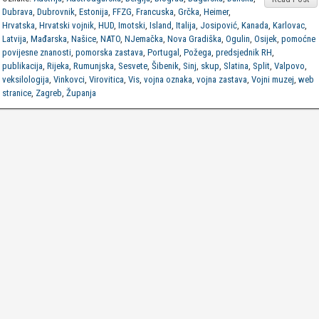
Dubrava
,
Dubrovnik
,
Estonija
,
FFZG
,
Francuska
,
Grčka
,
Heimer
,
Hrvatska
,
Hrvatski vojnik
,
HUD
,
Imotski
,
Island
,
Italija
,
Josipović
,
Kanada
,
Karlovac
,
Latvija
,
Mađarska
,
Našice
,
NATO
,
NJemačka
,
Nova Gradiška
,
Ogulin
,
Osijek
,
pomoćne
povijesne znanosti
,
pomorska zastava
,
Portugal
,
Požega
,
predsjednik RH
,
publikacija
,
Rijeka
,
Rumunjska
,
Sesvete
,
Šibenik
,
Sinj
,
skup
,
Slatina
,
Split
,
Valpovo
,
veksilologija
,
Vinkovci
,
Virovitica
,
Vis
,
vojna oznaka
,
vojna zastava
,
Vojni muzej
,
web
stranice
,
Zagreb
,
Županja