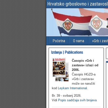
Hrvatsko grboslovno i zastavos
Početna
O nama
»Grb i zas
Izdanja | Publications
Časopis »Grb i
zastava«
izlazi od
2006.
Časopis HGZD-a
»Grb i zastava«
može se naručiti
kod
Leykam International
.
Br. 39 - svibanj 2026.
Vidi
Popis sadržaja svih brojeva