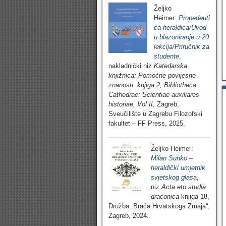
Željko
Heimer:
Propedeuti
ca heraldica/Uvod
u blazoniranje u 20
lekcija/Priručnik za
studente
,
nakladnički niz
Katedarska
knjižnica: Pomoćne povijesne
znanosti, knjiga 2, Bibliotheca
Cathedrae: Scientiae auxiliares
historiae, Vol II
, Zagreb,
Sveučilište u Zagrebu Filozofski
fakultet – FF Press, 2025.
Željko Heimer:
Milan Sunko –
heraldički umjetnik
svjetskog glasa
,
niz
Acta eto studia
draconica
knjiga 18,
Družba „Braća Hrvatskoga Zmaja“,
Zagreb, 2024.