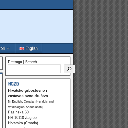
vori
English
Pretraga | Search
HGZD
Hrvatsko grboslovno i
zastavoslovno društvo
[in English: Croatian Heraldic and
Vexillological Association]
Pazinska 50
HR-10110 Zagreb
Hrvatska (Croatia)