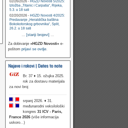
02/26/2026 -
HGZD Novosti 5/2025:
Izložba „Titanic i Carpatia“, Rijeka,
5.3. u 18 sati
02/20/2026 -
HGZD Novosti 4/2025:
Predavanje „Heraldička baština
Bokokotorskog grbovnika“, Split,
26.2. u 18 sati
...
[stariji brojevi]
...
Za dobivanje
»HGZD Novosti«
e-
poštom
prijavi se ovdje
.
Najave i rokovi | Dates to note
Br. 37 ♦ 15. ožujka 2025.
rok za dostavu materijala
za novi broj
srpanj 2026. ♦ 31.
međunarodni veksilološki
kongres
31 ICV - Paris,
France 2026
(više informacija
uskoro...)