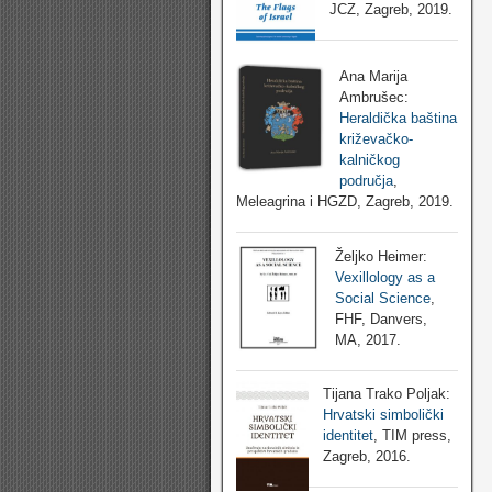
JCZ, Zagreb, 2019.
Ana Marija
Ambrušec:
Heraldička baština
križevačko-
kalničkog
područja
,
Meleagrina i HGZD, Zagreb, 2019.
Željko Heimer:
Vexillology as a
Social Science
,
FHF, Danvers,
MA, 2017.
Tijana Trako Poljak:
Hrvatski simbolički
identitet
, TIM press,
Zagreb, 2016.