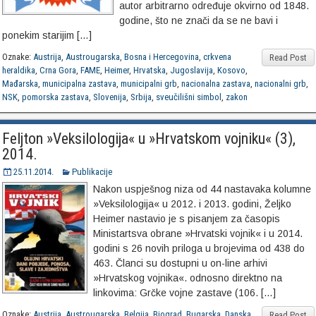
autor arbitrarno određuje okvirno od 1848.
godine, što ne znači da se ne bavi i
ponekim starijim […]
Oznake:
Austrija
,
Austrougarska
,
Bosna i Hercegovina
,
crkvena
Read Post
heraldika
,
Crna Gora
,
FAME
,
Heimer
,
Hrvatska
,
Jugoslavija
,
Kosovo
,
Mađarska
,
municipalna zastava
,
municipalni grb
,
nacionalna zastava
,
nacionalni grb
,
NSK
,
pomorska zastava
,
Slovenija
,
Srbija
,
sveučilišni simbol
,
zakon
Feljton »Veksilologija« u »Hrvatskom vojniku« (3),
2014.
25.11.2014.
Publikacije
Nakon uspješnog niza od 44 nastavaka kolumne
»Veksilologija« u 2012. i 2013. godini, Željko
Heimer nastavio je s pisanjem za časopis
Ministartsva obrane »Hrvatski vojnik« i u 2014.
godini s 26 novih priloga u brojevima od 438 do
463. Članci su dostupni u on-line arhivi
»Hrvatskog vojnika«. odnosno direktno na
linkovima: Grčke vojne zastave (106. […]
Oznake:
Austrija
,
Austrougarska
,
Belgija
,
Biograd
,
Bugarska
,
Danska
,
Read Post