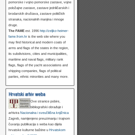
pomorske i vojno pomorske zastave, vojne
položajne zastave, zastave jedriličarskih i
brodarskih društava, zastave političkih
stranaka, nacionalnih manjina i mnoge
druge.
The FAME
est. 1996
http://zeljko-heimer-
fame.from.hr
is the web site where you
may find historical and modern coats of
arms and flags of the states in the region,
its subdivisions, cities and municipalities,
maritime and naval flags, military rank
flags, flags of the yacht associations and
shipping companies, flags of political
parties, ethnic minorities and many more.
Hrvatski arhiv weba
Ove stranice pobire,
bibliografski obrađuje i
arhivira
Nacionalna i sveučilišna knjižnica
Zagreb, namijenjeno preuzimanju i trajnom
čuvanju publikacija s weba kao dijela
hrvatske kulturne baštine u
Hrvatskom