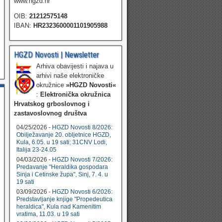
www.hgzd.hr
OIB:
21212575148
IBAN:
HR2323600001101905988
HGZD Novosti | Newsletter
Arhiva obavijesti i najava u
arhivi naše elektroničke
okružnice
»HGZD Novosti«
:
Elektronička okružnica
Hrvatskog grboslovnog i
zastavoslovnog društva
04/25/2026 -
HGZD Novosti 8/2026:
Obilježavanje 20. obljetnice HGZD,
Kula, 6.05. u 19 sati; 31CNV Lodi,
Italija 23-24.05
04/03/2026 -
HGZD Novosti 7/2026:
Predavanje "Heraldika gospodara
Sinja i Cetinske župa", Sinj, 7. 4. u
19 sati
03/09/2026 -
HGZD Novosti 6/2026:
Predstavljanje knjige "Propedeutica
heraldica", Kula nad Kamenitim
vratima, 11.03. u 19 sati