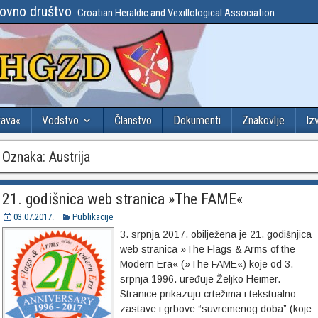
lovno društvo
Croatian Heraldic and Vexillological Association
tava«
Vodstvo
Članstvo
Dokumenti
Znakovlje
Iz
Oznaka:
Austrija
21. godišnica web stranica »The FAME«
03.07.2017.
Publikacije
3. srpnja 2017. obilježena je 21. godišnjica
web stranica »The Flags & Arms of the
Modern Era« (»The FAME«) koje od 3.
srpnja 1996. uređuje Željko Heimer.
Stranice prikazuju crtežima i tekstualno
zastave i grbove “suvremenog doba” (koje