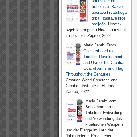
šahovnice do
trobojnice: Razvoj i
uporaba hrvatskoga
grba i zastave kroz
stoljeća
, Hrvatski
svjetski kongres i Hrvatski institut
za povijest: Zagreb, 2022.
Mario Jareb:
From
Checkerboard to
Tricolor: Development
and Use of the Croatian
Coat of Arms and Flag
Throughout the Centuries
,
Croatian World Congress and
Croatian Institute of History:
Zagreb, 2022.
Mario Jareb: Vom
Schachbrett zur
Trikolore: Entwiklung
und Verwendung des
kroatischen Wappens
und der Flagge im Lauf der
Jahrhunderte, Kroatischer