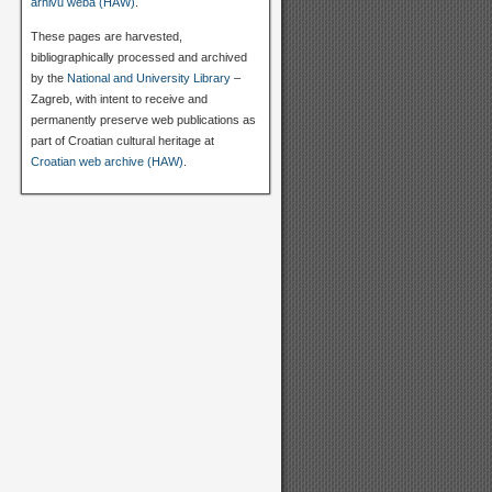
arhivu weba (HAW)
.
These pages are harvested,
bibliographically processed and archived
by the
National and University Library
–
Zagreb, with intent to receive and
permanently preserve web publications as
part of Croatian cultural heritage at
Croatian web archive (HAW)
.