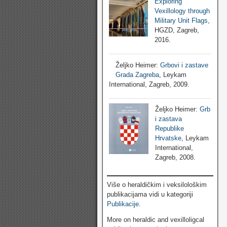
Exploring
Vexillology through
Military Unit Flags
,
HGZD, Zagreb,
2016.
Željko Heimer:
Grbovi i zastave
Grada Zagreba
, Leykam
International, Zagreb, 2009.
Željko Heimer:
Grb
i zastava
Republike
Hrvatske
, Leykam
International,
Zagreb, 2008.
Više o heraldičkim i veksilološkim
publikacijama vidi u kategoriji
Publikacije
.
More on heraldic and vexilloligcal