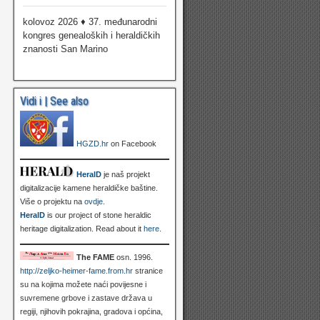
kolovoz 2026 ♦ 37. međunarodni
kongres genealoških i heraldičkih
znanosti San Marino
Vidi i | See also
HGZD.hr
on Facebook
HeralD
je naš projekt
digitalizacije kamene heraldičke baštine.
Više o projektu na
ovdje
.
HeralD
is our project of stone heraldic
heritage digitalization. Read about it
here
.
The FAME
osn. 1996.
http://zeljko-heimer-fame.from.hr
stranice
su na kojima možete naći povijesne i
suvremene grbove i zastave država u
regiji, njihovih pokrajina, gradova i općina,