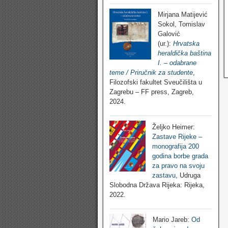
Mirjana Matijević
Sokol, Tomislav
Galović
(ur.):
Hrvatska
heraldička baština
I. – odabrane
teme / Priručnik za studente
,
Filozofski fakultet Sveučilišta u
Zagrebu – FF press, Zagreb,
2024.
Željko Heimer:
Zastave Rijeke –
monografija 200
godina borbe grada
za pravo na svoju
zastavu
, Udruga
Slobodna Država Rijeka: Rijeka,
2022.
Mario Jareb:
Od