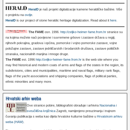
HeralD
je naš projekt digitalizacije kamene heraldičke baštine. Više
o projektu na
ovdje
.
HeralD
is our project of stone heraldic heritage digitalization. Read about it
here
.
The FAME
osn. 1996.
http://zeljko-heimer-fame.from.hr
stranice su
na kojima možete naći povijesne i suvremene grbove i zastave država u regiji,
njihovih pokrajina, gradova i općina, pomorske i vojno pomorske zastave, vojne
položajne zastave, zastave jedriličarskih i brodarskih društava, zastave političkih
stranaka, nacionalnih manjina i mnoge druge.
The FAME
est. 1996
http://zeljko-heimer-fame.from.hr
is the web site where you
may find historical and modern coats of arms and flags of the states in the region, its
subdivisions, cities and municipalities, maritime and naval flags, military rank flags,
flags of the yacht associations and shipping companies, flags of political parties,
ethnic minorities and many more.
Hrvatski arhiv weba
Ove stranice pobire, bibliografski obrađuje i arhivira
Nacionalna i
sveučilišna knjižnica
Zagreb, namijenjeno preuzimanju i trajnom
čuvanju publikacija s weba kao dijela hrvatske kulturne baštine u
Hrvatskom arhivu
weba (HAW)
.