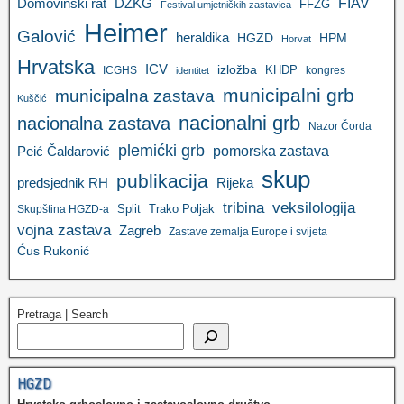
FIAV
DZKG
Domovinski rat
FFZG
Festival umjetničkih zastavica
Heimer
Galović
heraldika
HGZD
HPM
Horvat
Hrvatska
ICV
izložba
KHDP
ICGHS
kongres
identitet
municipalni grb
municipalna zastava
Kuščić
nacionalni grb
nacionalna zastava
Nazor Čorda
plemićki grb
pomorska zastava
Peić Čaldarović
skup
publikacija
predsjednik RH
Rijeka
tribina
veksilologija
Split
Trako Poljak
Skupština HGZD-a
vojna zastava
Zagreb
Zastave zemalja Europe i svijeta
Ćus Rukonić
Pretraga | Search
HGZD