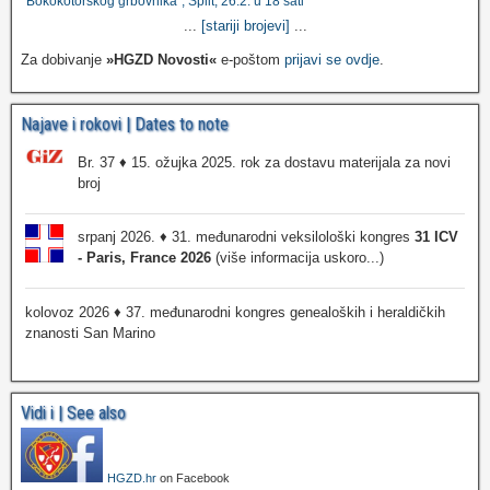
Bokokotorskog grbovnika“, Split, 26.2. u 18 sati
...
[stariji brojevi]
...
Za dobivanje
»HGZD Novosti«
e-poštom
prijavi se ovdje
.
Najave i rokovi | Dates to note
Br. 37 ♦ 15. ožujka 2025. rok za dostavu materijala za novi
broj
srpanj 2026. ♦ 31. međunarodni veksilološki kongres
31 ICV
- Paris, France 2026
(više informacija uskoro...)
kolovoz 2026 ♦ 37. međunarodni kongres genealoških i heraldičkih
znanosti San Marino
Vidi i | See also
HGZD.hr
on Facebook