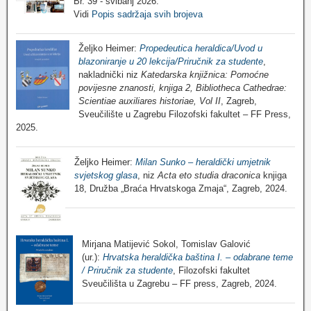
Br. 39 - svibanj 2026.
Vidi
Popis sadržaja svih brojeva
Željko Heimer:
Propedeutica heraldica/Uvod u
blazoniranje u 20 lekcija/Priručnik za studente
,
nakladnički niz
Katedarska knjižnica: Pomoćne
povijesne znanosti, knjiga 2, Bibliotheca Cathedrae:
Scientiae auxiliares historiae, Vol II
, Zagreb,
Sveučilište u Zagrebu Filozofski fakultet – FF Press,
2025.
Željko Heimer:
Milan Sunko – heraldički umjetnik
svjetskog glasa
, niz
Acta eto studia draconica
knjiga
18, Družba „Braća Hrvatskoga Zmaja“, Zagreb, 2024.
Mirjana Matijević Sokol, Tomislav Galović
(ur.):
Hrvatska heraldička baština I. – odabrane teme
/ Priručnik za studente
, Filozofski fakultet
Sveučilišta u Zagrebu – FF press, Zagreb, 2024.