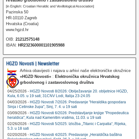
Hrvatsko grboslovno i zastavoslovno društvo
[in English: Croatian Heraldic and Vexillological Association]
Pazinska 50
HR-10110 Zagreb
Hrvatska (Croatia)
www.hgzd.hr
OIB:
21212575148
IBAN:
HR2323600001101905988
HGZD Novosti | Newsletter
Arhiva obavijesti i najava u arhivi naše elektroničke okružnice
»HGZD Novosti«
:
Elektronička okružnica Hrvatskog
grboslovnog i zastavoslovnog društva
04/25/2026 -
HGZD Novosti 8/2026: Obilježavanje 20. obljetnice HGZD,
Kula, 6.05. u 19 sati; 31CNV Lodi, Italija 23-24.05
04/03/2026 -
HGZD Novosti 7/2026: Predavanje "Heraldika gospodara
Sinja i Cetinske župa", Sinj, 7. 4. u 19 sati
03/09/2026 -
HGZD Novosti 6/2026: Predstavljanje knjige "Propedeutica
heraldica", Kula nad Kamenitim vratima, 11.03. u 19 sati
02/26/2026 -
HGZD Novosti 5/2025: Izložba „Titanic i Carpatia“, Rijeka,
5.3. u 18 sati
02/20/2026 -
HGZD Novosti 4/2025: Predavanje „Heraldička baština