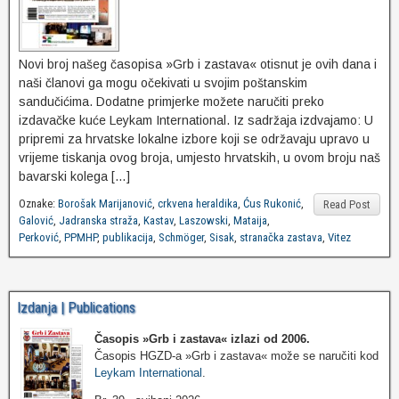
Novi broj našeg časopisa »Grb i zastava« otisnut je ovih dana i
naši članovi ga mogu očekivati u svojim poštanskim
sandučićima. Dodatne primjerke možete naručiti preko
izdavačke kuće Leykam International. Iz sadržaja izdvajamo: U
pripremi za hrvatske lokalne izbore koji se održavaju upravo u
vrijeme tiskanja ovog broja, umjesto hrvatskih, u ovom broju naš
bavarski kolega […]
Oznake:
Borošak Marijanović
,
crkvena heraldika
,
Ćus Rukonić
,
Read Post
Galović
,
Jadranska straža
,
Kastav
,
Laszowski
,
Mataija
,
Perković
,
PPMHP
,
publikacija
,
Schmöger
,
Sisak
,
stranačka zastava
,
Vitez
Izdanja | Publications
Časopis »Grb i zastava«
izlazi od 2006.
Časopis HGZD-a »Grb i zastava« može se naručiti kod
Leykam International
.