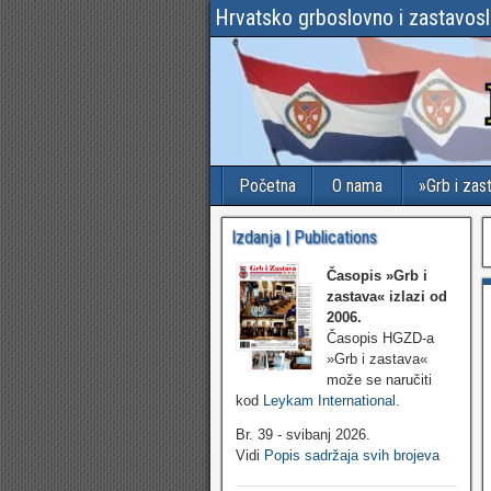
Hrvatsko grboslovno i zastavos
Početna
O nama
»Grb i zas
Izdanja | Publications
Časopis »Grb i
zastava«
izlazi od
2006.
Časopis HGZD-a
»Grb i zastava«
može se naručiti
kod
Leykam International
.
Br. 39 - svibanj 2026.
Vidi
Popis sadržaja svih brojeva