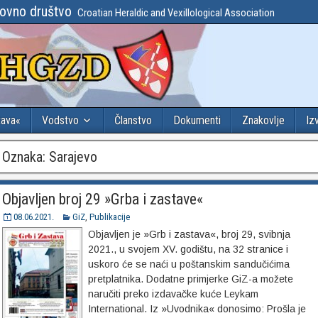
lovno društvo
Croatian Heraldic and Vexillological Association
tava«
Vodstvo
Članstvo
Dokumenti
Znakovlje
Iz
Oznaka:
Sarajevo
Objavljen broj 29 »Grba i zastave«
08.06.2021.
GiZ
,
Publikacije
Objavljen je »Grb i zastava«, broj 29, svibnja
2021., u svojem XV. godištu, na 32 stranice i
uskoro će se naći u poštanskim sandučićima
pretplatnika. Dodatne primjerke GiZ-a možete
naručiti preko izdavačke kuće Leykam
International. Iz »Uvodnika« donosimo: Prošla je