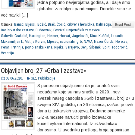
jedna potpuno nevjerojatna godina, a i dalje smo
globalno zarobljeni pandemijom. Donekle smo se
već navikli […]
Oznake:
Banac
,
Bljesci
,
Božić
,
Brač
,
Ćosić
,
crkvena heraldika
,
Dalmacija
,
Read Post
Dan hrvatske zastave
,
Dubrovnik
,
Festival umjetničkih zastavica
,
Galović
,
Grakalić
,
Harrington
,
Heimer
,
Horvat
,
Jagelovići
,
Kina
,
Kuščić
,
Lazanić
,
Maksimilijan I.
,
Matija Korvin
,
Mjesec
,
nacionalni grb
,
NAVA
,
Nazor Čorda
,
Neretva
,
Peran
,
Petrinja
,
portolanska karta
,
Rijeka
,
Sarajevo
,
Senj
,
Šibenik
,
Split
,
Todorović
,
Venecija
Objavljen broj 27 »Grba i zastave«
08.06.2020.
GiZ
,
Publikacije
S ponosom objavljujemo da je, unatoč svim
nedaćama koje su nas snašle u 2020., novi
svezak našeg časopisa »Grb i zastava«, broj 27 u
svojem XIV. godištu, na 36 stranica, izašao je ovih
dana iz tiskarskih strojeva. Dodatne primjerke
GiZ-a možete naručiti preko izdavačke
kuće Leykam International. Iz »Uvodnika«
donosimo: U uvodniku prošloga broja spominjao