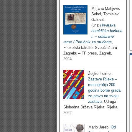
Mirjana Matijević
Sokol, Tomislav
Galović
(ur.):
Hrvatska
heraldička baština
I. – odabrane
teme / Priručnik za studente
,
Filozofski fakultet Sveučilišta u
Zagrebu – FF press, Zagreb,
2024.
Željko Heimer:
Zastave Rijeke –
monografija 200
godina borbe grada
za pravo na svoju
zastavu
, Udruga
Slobodna Država Rijeka: Rijeka,
2022.
Mario Jareb:
Od