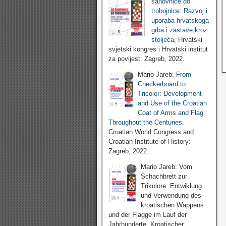
šahovnice do
trobojnice: Razvoj i
uporaba hrvatskoga
grba i zastave kroz
stoljeća
, Hrvatski
svjetski kongres i Hrvatski institut
za povijest: Zagreb, 2022.
Mario Jareb:
From
Checkerboard to
Tricolor: Development
and Use of the Croatian
Coat of Arms and Flag
Throughout the Centuries
,
Croatian World Congress and
Croatian Institute of History:
Zagreb, 2022.
Mario Jareb: Vom
Schachbrett zur
Trikolore: Entwiklung
und Verwendung des
kroatischen Wappens
und der Flagge im Lauf der
Jahrhunderte, Kroatischer