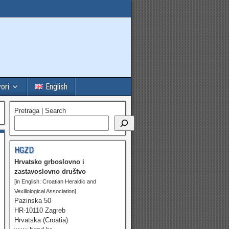
vori
English
Pretraga | Search
HGZD
Hrvatsko grboslovno i
zastavoslovno društvo
[in English: Croatian Heraldic and
Vexillological Association]
Pazinska 50
HR-10110 Zagreb
Hrvatska (Croatia)