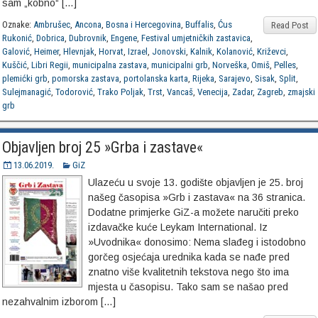
sam „kobno“ […]
Oznake:
Ambrušec
,
Ancona
,
Bosna i Hercegovina
,
Buffalis
,
Ćus
Read Post
Rukonić
,
Dobrica
,
Dubrovnik
,
Engene
,
Festival umjetničkih zastavica
,
Galović
,
Heimer
,
Hlevnjak
,
Horvat
,
Izrael
,
Jonovski
,
Kalnik
,
Kolanović
,
Križevci
,
Kuščić
,
Libri Regii
,
municipalna zastava
,
municipalni grb
,
Norveška
,
Omiš
,
Pelles
,
plemićki grb
,
pomorska zastava
,
portolanska karta
,
Rijeka
,
Sarajevo
,
Sisak
,
Split
,
Sulejmanagić
,
Todorović
,
Trako Poljak
,
Trst
,
Vancaš
,
Venecija
,
Zadar
,
Zagreb
,
zmajski
grb
Objavljen broj 25 »Grba i zastave«
13.06.2019.
GiZ
Ulazeću u svoje 13. godište objavljen je 25. broj
našeg časopisa »Grb i zastava« na 36 stranica.
Dodatne primjerke GiZ-a možete naručiti preko
izdavačke kuće Leykam International. Iz
»Uvodnika« donosimo: Nema slađeg i istodobno
gorčeg osjećaja urednika kada se nađe pred
znatno više kvalitetnih tekstova nego što ima
mjesta u časopisu. Tako sam se našao pred
nezahvalnim izborom […]