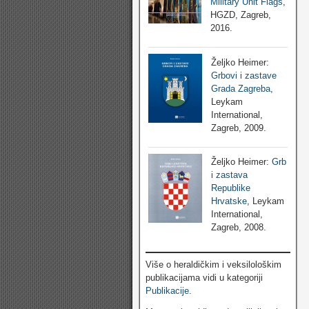
Military Unit Flags
,
HGZD, Zagreb,
2016.
Željko Heimer:
Grbovi i zastave
Grada Zagreba
,
Leykam
International,
Zagreb, 2009.
Željko Heimer:
Grb
i zastava
Republike
Hrvatske
, Leykam
International,
Zagreb, 2008.
Više o heraldičkim i veksilološkim
publikacijama vidi u kategoriji
Publikacije
.