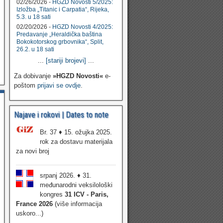
02/26/2026 -
HGZD Novosti 5/2025:
Izložba „Titanic i Carpatia“, Rijeka,
5.3. u 18 sati
02/20/2026 -
HGZD Novosti 4/2025:
Predavanje „Heraldička baština
Bokokotorskog grbovnika“, Split,
26.2. u 18 sati
...
[stariji brojevi]
...
Za dobivanje
»HGZD Novosti«
e-
poštom
prijavi se ovdje
.
Najave i rokovi | Dates to note
Br. 37 ♦ 15. ožujka 2025.
rok za dostavu materijala
za novi broj
srpanj 2026. ♦ 31.
međunarodni veksilološki
kongres
31 ICV - Paris,
France 2026
(više informacija
uskoro...)