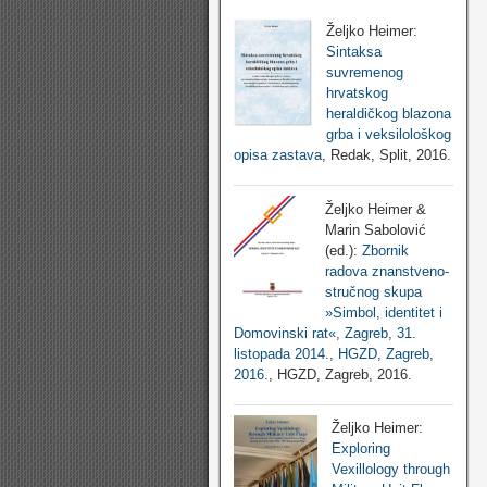
Željko Heimer:
Sintaksa
suvremenog
hrvatskog
heraldičkog blazona
grba i veksilološkog
opisa zastava
, Redak, Split, 2016.
Željko Heimer &
Marin Sabolović
(ed.):
Zbornik
radova znanstveno-
stručnog skupa
»Simbol, identitet i
Domovinski rat«, Zagreb, 31.
listopada 2014., HGZD, Zagreb,
2016.
, HGZD, Zagreb, 2016.
Željko Heimer:
Exploring
Vexillology through