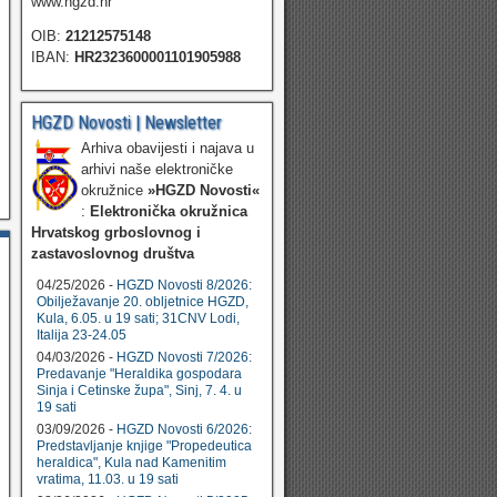
www.hgzd.hr
OIB:
21212575148
IBAN:
HR2323600001101905988
HGZD Novosti | Newsletter
Arhiva obavijesti i najava u
arhivi naše elektroničke
okružnice
»HGZD Novosti«
:
Elektronička okružnica
Hrvatskog grboslovnog i
zastavoslovnog društva
04/25/2026 -
HGZD Novosti 8/2026:
Obilježavanje 20. obljetnice HGZD,
Kula, 6.05. u 19 sati; 31CNV Lodi,
Italija 23-24.05
04/03/2026 -
HGZD Novosti 7/2026:
Predavanje "Heraldika gospodara
Sinja i Cetinske župa", Sinj, 7. 4. u
19 sati
03/09/2026 -
HGZD Novosti 6/2026:
Predstavljanje knjige "Propedeutica
heraldica", Kula nad Kamenitim
vratima, 11.03. u 19 sati