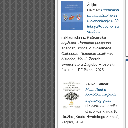
Željko
Heimer:
Propedeuti
ca heraldica/Uvod
u blazoniranje u 20
lekcija/Priručnik za
studente
,
nakladnički niz
Katedarska
knjižnica: Pomoćne povijesne
znanosti, knjiga 2, Bibliotheca
Cathedrae: Scientiae auxiliares
historiae, Vol II
, Zagreb,
Sveučilište u Zagrebu Filozofski
fakultet – FF Press, 2025.
Željko Heimer:
Milan Sunko –
heraldički umjetnik
svjetskog glasa
,
niz
Acta eto studia
draconica
knjiga 18,
Družba „Braća Hrvatskoga Zmaja“,
Zagreb, 2024.