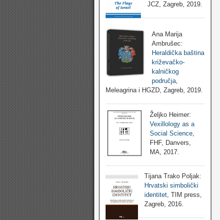
JCZ, Zagreb, 2019.
Ana Marija
Ambrušec:
Heraldička baština
križevačko-
kalničkog
područja
,
Meleagrina i HGZD, Zagreb, 2019.
Željko Heimer:
Vexillology as a
Social Science
,
FHF, Danvers,
MA, 2017.
Tijana Trako Poljak:
Hrvatski simbolički
identitet
, TIM press,
Zagreb, 2016.