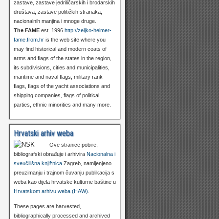
zastave, zastave jedriličarskih i brodarskih
društava, zastave političkih stranaka,
nacionalnih manjina i mnoge druge.
The FAME
est. 1996
http://zeljko-heimer-
fame.from.hr
is the web site where you
may find historical and modern coats of
arms and flags of the states in the region,
its subdivisions, cities and municipalities,
maritime and naval flags, military rank
flags, flags of the yacht associations and
shipping companies, flags of political
parties, ethnic minorities and many more.
Hrvatski arhiv weba
Ove stranice pobire,
bibliografski obrađuje i arhivira
Nacionalna i
sveučilišna knjižnica
Zagreb, namijenjeno
preuzimanju i trajnom čuvanju publikacija s
weba kao dijela hrvatske kulturne baštine u
Hrvatskom arhivu weba (HAW)
.
These pages are harvested,
bibliographically processed and archived