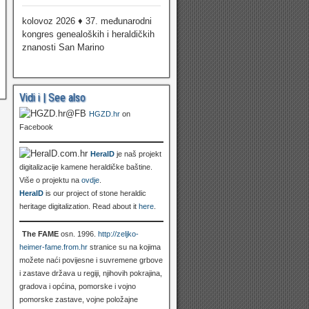
kolovoz 2026 ♦ 37. međunarodni
kongres genealoških i heraldičkih
znanosti San Marino
Vidi i | See also
HGZD.hr
on
Facebook
HeralD
je naš projekt
digitalizacije kamene heraldičke baštine.
Više o projektu na
ovdje
.
HeralD
is our project of stone heraldic
heritage digitalization. Read about it
here
.
The FAME
osn. 1996.
http://zeljko-
heimer-fame.from.hr
stranice su na kojima
možete naći povijesne i suvremene grbove
i zastave država u regiji, njihovih pokrajina,
gradova i općina, pomorske i vojno
pomorske zastave, vojne položajne