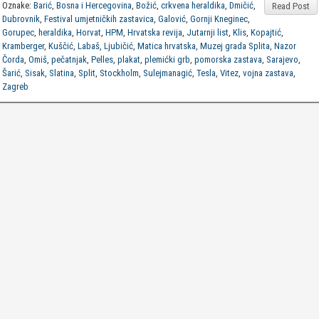
Oznake:
Barić
,
Bosna i Hercegovina
,
Božić
,
crkvena heraldika
,
Dmičić
,
Read Post
Dubrovnik
,
Festival umjetničkih zastavica
,
Galović
,
Gornji Kneginec
,
Gorupec
,
heraldika
,
Horvat
,
HPM
,
Hrvatska revija
,
Jutarnji list
,
Klis
,
Kopajtić
,
Kramberger
,
Kuščić
,
Labaš
,
Ljubičić
,
Matica hrvatska
,
Muzej grada Splita
,
Nazor
Čorda
,
Omiš
,
pečatnjak
,
Pelles
,
plakat
,
plemićki grb
,
pomorska zastava
,
Sarajevo
,
Šarić
,
Sisak
,
Slatina
,
Split
,
Stockholm
,
Sulejmanagić
,
Tesla
,
Vitez
,
vojna zastava
,
Zagreb