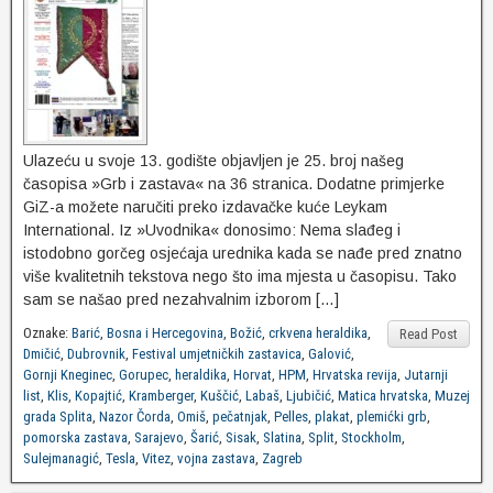
Ulazeću u svoje 13. godište objavljen je 25. broj našeg
časopisa »Grb i zastava« na 36 stranica. Dodatne primjerke
GiZ-a možete naručiti preko izdavačke kuće Leykam
International. Iz »Uvodnika« donosimo: Nema slađeg i
istodobno gorčeg osjećaja urednika kada se nađe pred znatno
više kvalitetnih tekstova nego što ima mjesta u časopisu. Tako
sam se našao pred nezahvalnim izborom […]
Oznake:
Barić
,
Bosna i Hercegovina
,
Božić
,
crkvena heraldika
,
Read Post
Dmičić
,
Dubrovnik
,
Festival umjetničkih zastavica
,
Galović
,
Gornji Kneginec
,
Gorupec
,
heraldika
,
Horvat
,
HPM
,
Hrvatska revija
,
Jutarnji
list
,
Klis
,
Kopajtić
,
Kramberger
,
Kuščić
,
Labaš
,
Ljubičić
,
Matica hrvatska
,
Muzej
grada Splita
,
Nazor Čorda
,
Omiš
,
pečatnjak
,
Pelles
,
plakat
,
plemićki grb
,
pomorska zastava
,
Sarajevo
,
Šarić
,
Sisak
,
Slatina
,
Split
,
Stockholm
,
Sulejmanagić
,
Tesla
,
Vitez
,
vojna zastava
,
Zagreb