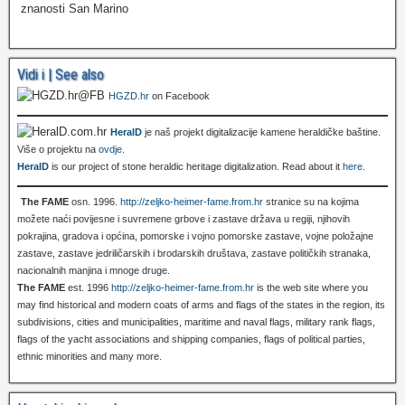
znanosti San Marino
Vidi i | See also
HGZD.hr
on Facebook
HeralD
je naš projekt digitalizacije kamene heraldičke baštine.
Više o projektu na
ovdje
.
HeralD
is our project of stone heraldic heritage digitalization. Read about it
here
.
The FAME
osn. 1996.
http://zeljko-heimer-fame.from.hr
stranice su na kojima
možete naći povijesne i suvremene grbove i zastave država u regiji, njihovih
pokrajina, gradova i općina, pomorske i vojno pomorske zastave, vojne položajne
zastave, zastave jedriličarskih i brodarskih društava, zastave političkih stranaka,
nacionalnih manjina i mnoge druge.
The FAME
est. 1996
http://zeljko-heimer-fame.from.hr
is the web site where you
may find historical and modern coats of arms and flags of the states in the region, its
subdivisions, cities and municipalities, maritime and naval flags, military rank flags,
flags of the yacht associations and shipping companies, flags of political parties,
ethnic minorities and many more.