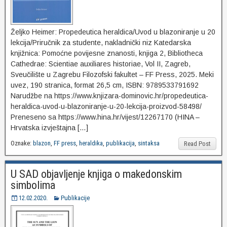
Željko Heimer: Propedeutica heraldica/Uvod u blazoniranje u 20
lekcija/Priručnik za studente, nakladnički niz Katedarska
knjižnica: Pomoćne povijesne znanosti, knjiga 2, Bibliotheca
Cathedrae: Scientiae auxiliares historiae, Vol II, Zagreb,
Sveučilište u Zagrebu Filozofski fakultet – FF Press, 2025. Meki
uvez, 190 stranica, format 26,5 cm, ISBN: 9789533791692
Narudžbe na https://www.knjizara-dominovic.hr/propedeutica-
heraldica-uvod-u-blazoniranje-u-20-lekcija-proizvod-58498/
Preneseno sa https://www.hina.hr/vijest/12267170 (HINA –
Hrvatska izvještajna […]
Oznake:
blazon
,
FF press
,
heraldika
,
publikacija
,
sintaksa
Read Post
U SAD objavljenje knjiga o makedonskim
simbolima
12.02.2020.
Publikacije