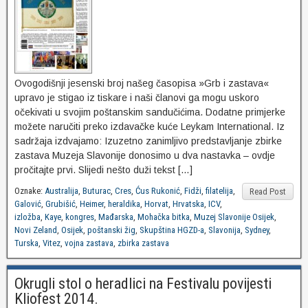
Ovogodišnji jesenski broj našeg časopisa »Grb i zastava«
upravo je stigao iz tiskare i naši članovi ga mogu uskoro
očekivati u svojim poštanskim sandučićima. Dodatne primjerke
možete naručiti preko izdavačke kuće Leykam International. Iz
sadržaja izdvajamo: Izuzetno zanimljivo predstavljanje zbirke
zastava Muzeja Slavonije donosimo u dva nastavka – ovdje
pročitajte prvi. Slijedi nešto duži tekst […]
Oznake:
Australija
,
Buturac
,
Cres
,
Ćus Rukonić
,
Fidži
,
filatelija
,
Read Post
Galović
,
Grubišić
,
Heimer
,
heraldika
,
Horvat
,
Hrvatska
,
ICV
,
izložba
,
Kaye
,
kongres
,
Mađarska
,
Mohačka bitka
,
Muzej Slavonije Osijek
,
Novi Zeland
,
Osijek
,
poštanski žig
,
Skupština HGZD-a
,
Slavonija
,
Sydney
,
Turska
,
Vitez
,
vojna zastava
,
zbirka zastava
Okrugli stol o heradlici na Festivalu povijesti
Kliofest 2014.