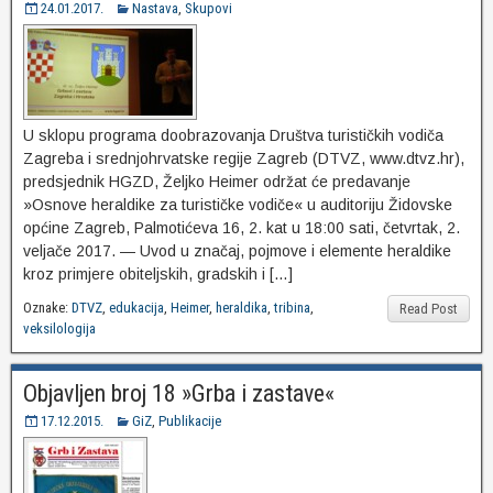
24.01.2017.
Nastava
,
Skupovi
U sklopu programa doobrazovanja Društva turističkih vodiča
Zagreba i srednjohrvatske regije Zagreb (DTVZ, www.dtvz.hr),
predsjednik HGZD, Željko Heimer održat će predavanje
»Osnove heraldike za turističke vodiče« u auditoriju Židovske
općine Zagreb, Palmotićeva 16, 2. kat u 18:00 sati, četvrtak, 2.
veljače 2017. — Uvod u značaj, pojmove i elemente heraldike
kroz primjere obiteljskih, gradskih i […]
Oznake:
DTVZ
,
edukacija
,
Heimer
,
heraldika
,
tribina
,
Read Post
veksilologija
Objavljen broj 18 »Grba i zastave«
17.12.2015.
GiZ
,
Publikacije