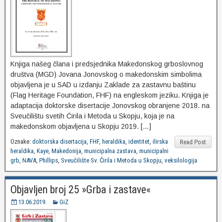
Knjiga našeg člana i predsjednika Makedonskog grboslovnog
društva (MGD) Jovana Jonovskog o makedonskim simbolima
objavljena je u SAD u izdanju Zaklade za zastavnu baštinu
(Flag Heritage Foundation, FHF) na engleskom jeziku. Knjiga je
adaptacija doktorske disertacije Jonovskog obranjene 2018. na
Sveučilištu svetih Ćirila i Metoda u Skopju, koja je na
makedonskom objavljena u Skopju 2019. […]
Oznake:
doktorska disertacija
,
FHF
,
heraldika
,
identitet
,
ilirska
Read Post
heraldika
,
Kaye
,
Makedonija
,
municipalna zastava
,
municipalni
grb
,
NAVA
,
Phillips
,
Sveučilište Sv. Ćirila i Metoda u Skopju
,
veksilologija
Objavljen broj 25 »Grba i zastave«
13.06.2019.
GiZ