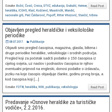
Oznake:
Božić
,
Ćosić
,
Crnica
,
DTVZ
,
edukacija
,
Grakalić
,
Heimer
,
Read Post
heraldika
,
ICGHS
,
Klaić
,
Koščević
,
Maastricht
,
Mandić
,
nacionalni grb
,
Peić Čaldarović
,
Popoff
,
Ritter Vitezović
,
Stančić
,
tribina
Objavljen pregled heraldičke i veksilološke
periodike
08.07.2017.
Publikacije
Objavili smo pregled časopisa, magazina, glasila, biltena i
druge periodike heraldike, veksilologije i srodnih područja.
Pregled koji za početak sadrži podatke o 150 časopisa iz
cijelog svijeta, uz naslov i podnaslov časopisa te njihov
eventualni prijevod na engleski, donosi podatke o izdavaču,
jeziku na koje časopis objavljuje članke, godinu prvog broja, a
kod časopisa koji […]
Oznake:
FOTW
,
heraldika
,
NSK
,
publikacija
,
veksilologija
Read Post
Predavanje »Osnove heraldike za turističke
vodiče«, 2.2.2016.