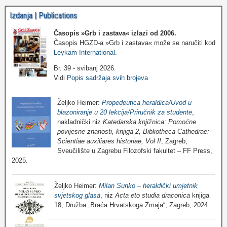
Izdanja | Publications
Časopis »Grb i zastava«
izlazi od 2006.
Časopis HGZD-a »Grb i zastava« može se naručiti kod
Leykam International
.
Br. 39 - svibanj 2026.
Vidi
Popis sadržaja svih brojeva
Željko Heimer:
Propedeutica heraldica/Uvod u
blazoniranje u 20 lekcija/Priručnik za studente
,
nakladnički niz
Katedarska knjižnica: Pomoćne
povijesne znanosti, knjiga 2, Bibliotheca Cathedrae:
Scientiae auxiliares historiae, Vol II
, Zagreb,
Sveučilište u Zagrebu Filozofski fakultet – FF Press,
2025.
Željko Heimer:
Milan Sunko – heraldički umjetnik
svjetskog glasa
, niz
Acta eto studia draconica
knjiga
18, Družba „Braća Hrvatskoga Zmaja“, Zagreb, 2024.