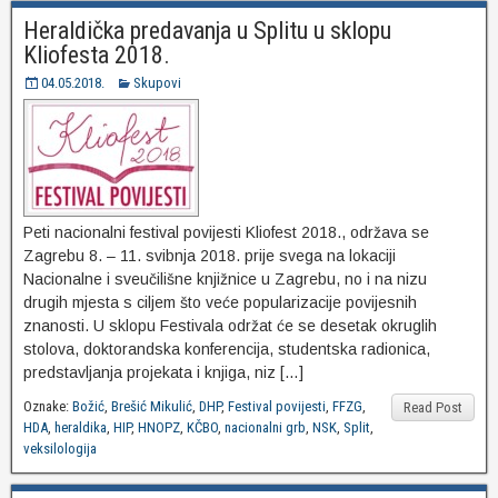
Heraldička predavanja u Splitu u sklopu
Kliofesta 2018.
04.05.2018.
Skupovi
Peti nacionalni festival povijesti Kliofest 2018., održava se
Zagrebu 8. – 11. svibnja 2018. prije svega na lokaciji
Nacionalne i sveučilišne knjižnice u Zagrebu, no i na nizu
drugih mjesta s ciljem što veće popularizacije povijesnih
znanosti. U sklopu Festivala održat će se desetak okruglih
stolova, doktorandska konferencija, studentska radionica,
predstavljanja projekata i knjiga, niz […]
Oznake:
Božić
,
Brešić Mikulić
,
DHP
,
Festival povijesti
,
FFZG
,
Read Post
HDA
,
heraldika
,
HIP
,
HNOPZ
,
KČBO
,
nacionalni grb
,
NSK
,
Split
,
veksilologija