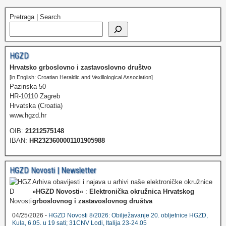
Pretraga | Search
HGZD
Hrvatsko grboslovno i zastavoslovno društvo
[in English: Croatian Heraldic and Vexillological Association]
Pazinska 50
HR-10110 Zagreb
Hrvatska (Croatia)
www.hgzd.hr
OIB:
21212575148
IBAN:
HR2323600001101905988
HGZD Novosti | Newsletter
Arhiva obavijesti i najava u arhivi naše elektroničke okružnice
»HGZD Novosti«
:
Elektronička okružnica Hrvatskog
grboslovnog i zastavoslovnog društva
04/25/2026 -
HGZD Novosti 8/2026: Obilježavanje 20. obljetnice HGZD,
Kula, 6.05. u 19 sati; 31CNV Lodi, Italija 23-24.05