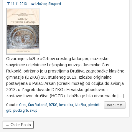
11.11.2013.
Izložbe
,
Skupovi
Otvaranje izložbe »Grbovi creskog ladanja«, muzejske
savjetnice i djelatnice Lošinjskog muzeja Jasminke Ćus
Rukonić, održano je u prostrijama Društva zagrebačke klasične
gimnazije (DZKG) 18. studenog 2013. Izložbu originalno
postavljena u Palači Arsan (Creski muzej) od ožujka do svibnja
2013. u Zagreb dovode DZKG i Hrvatsko grboslovno i
zastavoslovno društvo (HGZD). Izložba je bila otvorena do […]
Oznake:
Cres
,
Ćus Rukonić
,
DZKG
,
heraldika
,
izložba
,
plemićki
Read Post
grb
,
pučki grb
,
skup
← Older Posts