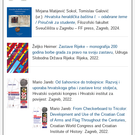
Mirjana Matijević Sokol, Tomislav Galović
(ur.):
Hrvatska heraldička baština I. – odabrane teme
/ Priručnik za studente
, Filozofski fakultet
Sveučilišta u Zagrebu – FF press, Zagreb, 2024.
Željko Heimer:
Zastave Rijeke – monografija 200
godina borbe grada za pravo na svoju zastavu
, Udruga
Slobodna Država Rijeka: Rijeka, 2022.
Mario Jareb:
Od šahovnice do trobojnice: Razvoj i
uporaba hrvatskoga grba i zastave kroz stoljeća
,
Hrvatski svjetski kongres i Hrvatski institut za
povijest: Zagreb, 2022.
Mario Jareb:
From Checkerboard to Tricolor:
Development and Use of the Croatian Coat
of Arms and Flag Throughout the Centuries
,
Croatian World Congress and Croatian
Institute of History: Zagreb, 2022.