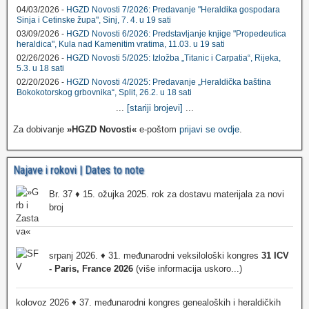
04/03/2026 -
HGZD Novosti 7/2026: Predavanje "Heraldika gospodara
Sinja i Cetinske župa", Sinj, 7. 4. u 19 sati
03/09/2026 -
HGZD Novosti 6/2026: Predstavljanje knjige "Propedeutica
heraldica", Kula nad Kamenitim vratima, 11.03. u 19 sati
02/26/2026 -
HGZD Novosti 5/2025: Izložba „Titanic i Carpatia“, Rijeka,
5.3. u 18 sati
02/20/2026 -
HGZD Novosti 4/2025: Predavanje „Heraldička baština
Bokokotorskog grbovnika“, Split, 26.2. u 18 sati
...
[stariji brojevi]
...
Za dobivanje
»HGZD Novosti«
e-poštom
prijavi se ovdje
.
Najave i rokovi | Dates to note
Br. 37 ♦ 15. ožujka 2025. rok za dostavu materijala za novi
broj
srpanj 2026. ♦ 31. međunarodni veksilološki kongres
31 ICV
- Paris, France 2026
(više informacija uskoro...)
kolovoz 2026 ♦ 37. međunarodni kongres genealoških i heraldičkih