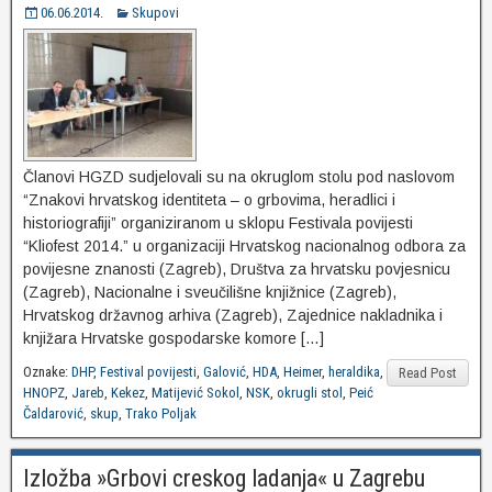
06.06.2014.
Skupovi
Članovi HGZD sudjelovali su na okruglom stolu pod naslovom
“Znakovi hrvatskog identiteta – o grbovima, heradlici i
historiografiji” organiziranom u sklopu Festivala povijesti
“Kliofest 2014.” u organizaciji Hrvatskog nacionalnog odbora za
povijesne znanosti (Zagreb), Društva za hrvatsku povjesnicu
(Zagreb), Nacionalne i sveučilišne knjižnice (Zagreb),
Hrvatskog državnog arhiva (Zagreb), Zajednice nakladnika i
knjižara Hrvatske gospodarske komore […]
Oznake:
DHP
,
Festival povijesti
,
Galović
,
HDA
,
Heimer
,
heraldika
,
Read Post
HNOPZ
,
Jareb
,
Kekez
,
Matijević Sokol
,
NSK
,
okrugli stol
,
Peić
Čaldarović
,
skup
,
Trako Poljak
Izložba »Grbovi creskog ladanja« u Zagrebu