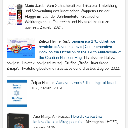
Mario Jareb: Vom Schachbrett zur Trikolore: Entwiklung
und Verwendung des kroatischen Wappens und der
Flagge im Lauf der Jahrhunderte, Kroatischer
Weltkongress in Österreich und Hrvatski institut za
povijest: Zagreb, 2024.
Željko Heimer (ur.):
Spomenica 170. obljetnice
hrvatske državne zastave | Commemorative
Book on the Occasion of the 170th Anniversary of
the Croatian National Flag
, Hrvatski institut za
povijest, Hrvatski povijesni muzej, Družba „Braća Hrvatskoga
Zmaja“, Hrvatsko grboslovno i zastavoslovno društvo: Zagreb, 2022.
Željko Heimer:
Zastave Izraela / The Flags of Israel
,
JCZ, Zagreb, 2019.
Ana Marija Ambrušec:
Heraldička baština
križevačko-kalničkog područja
, Meleagrina i HGZD,
Zagreb, 2019.