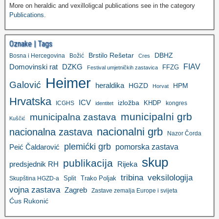
More on heraldic and vexilloligcal publications see in the category
Publications
.
Oznake | Tags
Brstilo Rešetar
DBHZ
Bosna i Hercegovina
Božić
Cres
FIAV
DZKG
Domovinski rat
FFZG
Festival umjetničkih zastavica
Heimer
Galović
heraldika
HGZD
HPM
Horvat
Hrvatska
ICV
izložba
KHDP
ICGHS
kongres
identitet
municipalni grb
municipalna zastava
Kuščić
nacionalni grb
nacionalna zastava
Nazor Čorda
plemićki grb
pomorska zastava
Peić Čaldarović
skup
publikacija
predsjednik RH
Rijeka
tribina
veksilologija
Split
Trako Poljak
Skupština HGZD-a
vojna zastava
Zagreb
Zastave zemalja Europe i svijeta
Ćus Rukonić