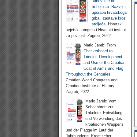
šahovnice do
trobojnice: Razvoj i
uporaba hrvatskoga
grba i zastave kroz
stoljeća
, Hrvatski
svjetski kongres i Hrvatski institut
za povijest: Zagreb, 2022.
Mario Jareb:
From
Checkerboard to
Tricolor: Development
and Use of the Croatian
Coat of Arms and Flag
Throughout the Centuries
,
Croatian World Congress and
Croatian Institute of History:
Zagreb, 2022.
Mario Jareb: Vom
Schachbrett zur
Trikolore: Entwiklung
und Verwendung des
kroatischen Wappens
und der Flagge im Lauf der
Jahrhunderte, Kroatischer