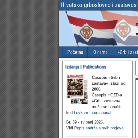
Hrvatsko grboslovno i zastavos
Početna
O nama
»Grb i zas
Izdanja | Publications
Časopis »Grb i
zastava«
izlazi od
2006.
Časopis HGZD-a
»Grb i zastava«
može se naručiti
kod
Leykam International
.
Br. 39 - svibanj 2026.
Vidi
Popis sadržaja svih brojeva