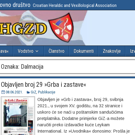
lovno društvo
Croatian Heraldic and Vexillological Association
tava«
Vodstvo
Članstvo
Dokumenti
Znakovlje
Iz
Oznaka:
Dalmacija
Objavljen broj 29 »Grba i zastave«
08.06.2021.
GiZ
,
Publikacije
Objavljen je »Grb i zastava«, broj 29, svibnja
2021., u svojem XV. godištu, na 32 stranice i
uskoro će se naći u poštanskim sandučićima
pretplatnika. Dodatne primjerke GiZ-a možete
naručiti preko izdavačke kuće Leykam
International. Iz »Uvodnika« donosimo: Prošla je