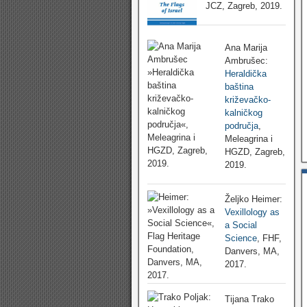
JCZ, Zagreb, 2019.
Ana Marija
Ambrušec:
Heraldička
baština
križevačko-
kalničkog
područja
,
Meleagrina i
HGZD, Zagreb,
2019.
Željko Heimer:
Vexillology as
a Social
Science
, FHF,
Danvers, MA,
2017.
Tijana Trako