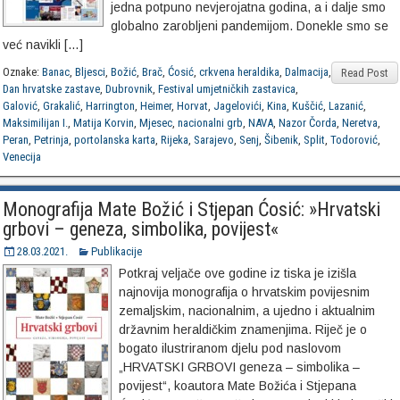
jedna potpuno nevjerojatna godina, a i dalje smo
globalno zarobljeni pandemijom. Donekle smo se
već navikli […]
Oznake:
Banac
,
Bljesci
,
Božić
,
Brač
,
Ćosić
,
crkvena heraldika
,
Dalmacija
,
Read Post
Dan hrvatske zastave
,
Dubrovnik
,
Festival umjetničkih zastavica
,
Galović
,
Grakalić
,
Harrington
,
Heimer
,
Horvat
,
Jagelovići
,
Kina
,
Kuščić
,
Lazanić
,
Maksimilijan I.
,
Matija Korvin
,
Mjesec
,
nacionalni grb
,
NAVA
,
Nazor Čorda
,
Neretva
,
Peran
,
Petrinja
,
portolanska karta
,
Rijeka
,
Sarajevo
,
Senj
,
Šibenik
,
Split
,
Todorović
,
Venecija
Monografija Mate Božić i Stjepan Ćosić: »Hrvatski
grbovi – geneza, simbolika, povijest«
28.03.2021.
Publikacije
Potkraj veljače ove godine iz tiska je izišla
najnovija monografija o hrvatskim povijesnim
zemaljskim, nacionalnim, a ujedno i aktualnim
državnim heraldičkim znamenjima. Riječ je o
bogato ilustriranom djelu pod naslovom
„HRVATSKI GRBOVI geneza – simbolika –
povijest“, koautora Mate Božića i Stjepana