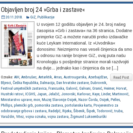
Objavljen broj 24 »Grba i zastave«
20.11.2018.
GiZ
,
Publikacije
U svojem 12 godištu objavljen je 24. broj našeg
časopisa »Grb i zastava« na 36 stranica. Dodatne
primjerke GiZ-a možete naručiti preko izdavačke
kuće Leykam International. Iz »Uvodnika«
donosimo: Neizmjerno nas veseli činjenica da smo
u odnosu na ranije brojeve GiZ, ovaj puta našu
Kronologiju s posljednje stranice morali razdvojiti
na dvije… jednako kao i činjenica da se […]
Oznake:
AIH
,
Ambrušec
,
Antarktik
,
Arras
,
Austrougarska
,
Azerbajdžan
,
Read Post
Bljesci
,
Češka Republika
,
Dalmacija
,
Dan hrvatske zastave
,
Dubrovnik
,
Festival umjetničkih zastavica
,
Francuska
,
Galović
,
Galvani
,
Granić
,
Heimer
,
Horvat
,
Husitski ratovi
,
ICGHS
,
Japan
,
Jelačić
,
Jonovski
,
Karlovac
,
Kaye
,
Linder
,
Martinović
,
Ministarstvo uprave
,
mon
,
Muzej Slavonije Osijek
,
Nazor Čorda
,
Osijek
,
Pelles
,
Phillips
,
plemićki grb
,
pomorska zastava
,
portolanska karta
,
Povjerenstvo za
odobravanje grbova i zastava
,
Radeljić
,
Rijeka
,
Šibenik
,
Šipek
,
Todorović
,
truba
,
Varaždin
,
Vitez
,
vojna oznaka
,
vojna zastava
,
Žigmund Luksemburški