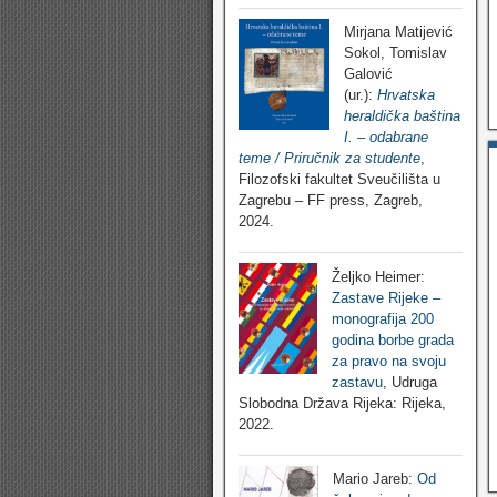
Mirjana Matijević
Sokol, Tomislav
Galović
(ur.):
Hrvatska
heraldička baština
I. – odabrane
teme / Priručnik za studente
,
Filozofski fakultet Sveučilišta u
Zagrebu – FF press, Zagreb,
2024.
Željko Heimer:
Zastave Rijeke –
monografija 200
godina borbe grada
za pravo na svoju
zastavu
, Udruga
Slobodna Država Rijeka: Rijeka,
2022.
Mario Jareb:
Od