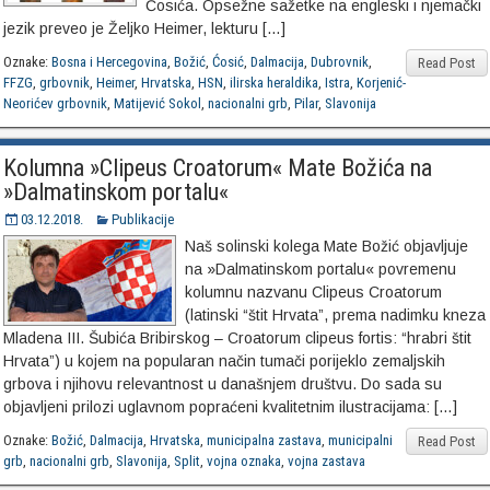
Ćosića. Opsežne sažetke na engleski i njemački
jezik preveo je Željko Heimer, lekturu […]
Oznake:
Bosna i Hercegovina
,
Božić
,
Ćosić
,
Dalmacija
,
Dubrovnik
,
Read Post
FFZG
,
grbovnik
,
Heimer
,
Hrvatska
,
HSN
,
ilirska heraldika
,
Istra
,
Korjenić-
Neorićev grbovnik
,
Matijević Sokol
,
nacionalni grb
,
Pilar
,
Slavonija
Kolumna »Clipeus Croatorum« Mate Božića na
»Dalmatinskom portalu«
03.12.2018.
Publikacije
Naš solinski kolega Mate Božić objavljuje
na »Dalmatinskom portalu« povremenu
kolumnu nazvanu Clipeus Croatorum
(latinski “štit Hrvata”, prema nadimku kneza
Mladena III. Šubića Bribirskog – Croatorum clipeus fortis: “hrabri štit
Hrvata”) u kojem na popularan način tumači porijeklo zemaljskih
grbova i njihovu relevantnost u današnjem društvu. Do sada su
objavljeni prilozi uglavnom popraćeni kvalitetnim ilustracijama: […]
Oznake:
Božić
,
Dalmacija
,
Hrvatska
,
municipalna zastava
,
municipalni
Read Post
grb
,
nacionalni grb
,
Slavonija
,
Split
,
vojna oznaka
,
vojna zastava