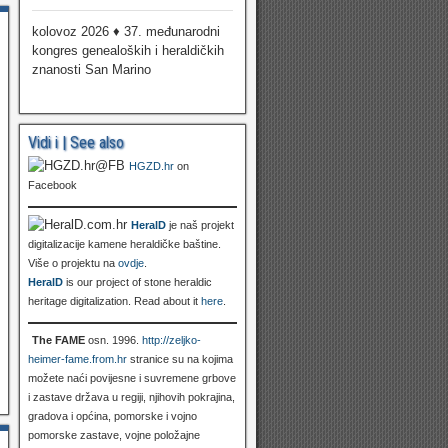
kolovoz 2026 ♦ 37. međunarodni
kongres genealoških i heraldičkih
znanosti San Marino
Vidi i | See also
HGZD.hr
on
Facebook
HeralD
je naš projekt
digitalizacije kamene heraldičke baštine.
Više o projektu na
ovdje
.
HeralD
is our project of stone heraldic
heritage digitalization. Read about it
here
.
The FAME
osn. 1996.
http://zeljko-
heimer-fame.from.hr
stranice su na kojima
možete naći povijesne i suvremene grbove
i zastave država u regiji, njihovih pokrajina,
gradova i općina, pomorske i vojno
pomorske zastave, vojne položajne