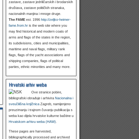
zastave, zastave jedriličarskih i brodarskih
društava, zastave političkih stranaka,
nacionalnih manjina i mnoge druge.
The FAME
est. 1996
http://zeljko-heimer-
fame.from.hr
is the web site where you
may find historical and modern coats of
arms and flags of the states in the region,
its subdivisions, cities and municipalities,
maritime and naval flags, military rank
flags, flags of the yacht associations and
shipping companies, flags of political
parties, ethnic minorities and many more.
Hrvatski arhiv weba
Ove stranice pobire,
bibliografski obrađuje i arhivira
Nacionalna i
sveučilišna knjižnica
Zagreb, namijenjeno
preuzimanju i trajnom čuvanju publikacija s
weba kao dijela hrvatske kulturne baštine u
Hrvatskom arhivu weba (HAW)
.
These pages are harvested,
bibliographically processed and archived