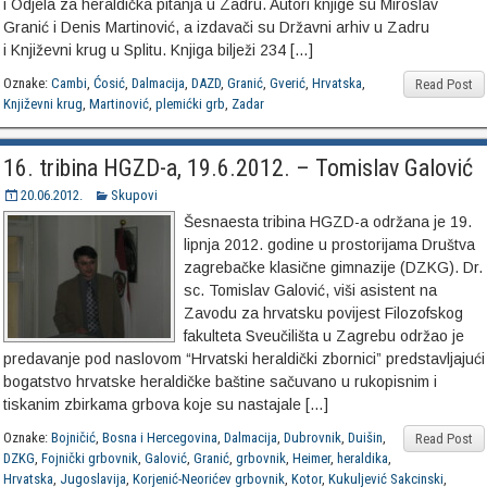
i Odjela za heraldička pitanja u Zadru. Autori knjige su Miroslav
Granić i Denis Martinović, a izdavači su Državni arhiv u Zadru
i Književni krug u Splitu. Knjiga bilježi 234 […]
Oznake:
Cambi
,
Ćosić
,
Dalmacija
,
DAZD
,
Granić
,
Gverić
,
Hrvatska
,
Read Post
Književni krug
,
Martinović
,
plemićki grb
,
Zadar
16. tribina HGZD-a, 19.6.2012. – Tomislav Galović
20.06.2012.
Skupovi
Šesnaesta tribina HGZD-a održana je 19.
lipnja 2012. godine u prostorijama Društva
zagrebačke klasične gimnazije (DZKG). Dr.
sc. Tomislav Galović, viši asistent na
Zavodu za hrvatsku povijest Filozofskog
fakulteta Sveučilišta u Zagrebu održao je
predavanje pod naslovom “Hrvatski heraldički zbornici” predstavljajući
bogatstvo hrvatske heraldičke baštine sačuvano u rukopisnim i
tiskanim zbirkama grbova koje su nastajale […]
Oznake:
Bojničić
,
Bosna i Hercegovina
,
Dalmacija
,
Dubrovnik
,
Duišin
,
Read Post
DZKG
,
Fojnički grbovnik
,
Galović
,
Granić
,
grbovnik
,
Heimer
,
heraldika
,
Hrvatska
,
Jugoslavija
,
Korjenić-Neorićev grbovnik
,
Kotor
,
Kukuljević Sakcinski
,