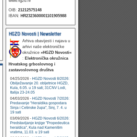
www.hgzd.hr
OIB:
21212575148
IBAN:
HR2323600001101905988
HGZD Novosti | Newsletter
Arhiva obavijesti i najava u
arhivi naše elektroničke
okružnice
»HGZD Novosti«
:
Elektronička okružnica
Hrvatskog grboslovnog i
zastavoslovnog društva
04/25/2026 -
HGZD Novosti 8/2026:
Obilježavanje 20. obljetnice HGZD,
Kula, 6.05. u 19 sati; 31CNV Lodi,
Italija 23-24.05
04/03/2026 -
HGZD Novosti 7/2026:
Predavanje "Heraldika gospodara
Sinja i Cetinske župa", Sinj, 7. 4. u
19 sati
03/09/2026 -
HGZD Novosti 6/2026:
Predstavljanje knjige "Propedeutica
heraldica", Kula nad Kamenitim
vratima, 11.03. u 19 sati