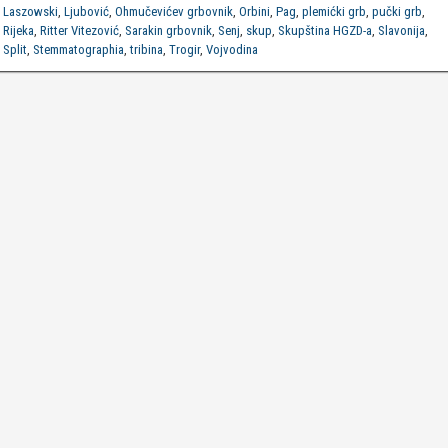
Laszowski
,
Ljubović
,
Ohmučevićev grbovnik
,
Orbini
,
Pag
,
plemićki grb
,
pučki grb
,
Rijeka
,
Ritter Vitezović
,
Sarakin grbovnik
,
Senj
,
skup
,
Skupština HGZD-a
,
Slavonija
,
Split
,
Stemmatographia
,
tribina
,
Trogir
,
Vojvodina