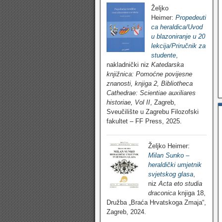
Željko
Heimer:
Propedeuti
ca heraldica/Uvod
u blazoniranje u 20
lekcija/Priručnik za
studente
,
nakladnički niz
Katedarska
knjižnica: Pomoćne povijesne
znanosti, knjiga 2, Bibliotheca
Cathedrae: Scientiae auxiliares
historiae, Vol II
, Zagreb,
Sveučilište u Zagrebu Filozofski
fakultet – FF Press, 2025.
Željko Heimer:
Milan Sunko –
heraldički umjetnik
svjetskog glasa
,
niz
Acta eto studia
draconica
knjiga 18,
Družba „Braća Hrvatskoga Zmaja“,
Zagreb, 2024.