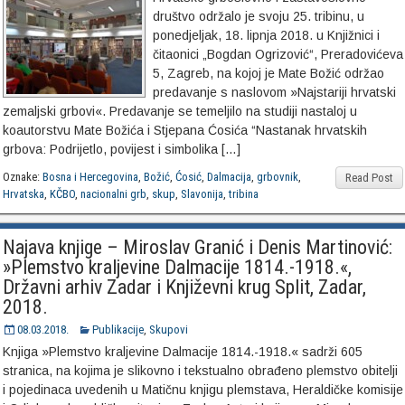
društvo održalo je svoju 25. tribinu, u
ponedjeljak, 18. lipnja 2018. u Knjižnici i
čitaonici „Bogdan Ogrizović“, Preradovićeva
5, Zagreb, na kojoj je Mate Božić održao
predavanje s naslovom »Najstariji hrvatski
zemaljski grbovi«. Predavanje se temeljilo na studiji nastaloj u
koautorstvu Mate Božića i Stjepana Ćosića “Nastanak hrvatskih
grbova: Podrijetlo, povijest i simbolika […]
Oznake:
Bosna i Hercegovina
,
Božić
,
Ćosić
,
Dalmacija
,
grbovnik
,
Read Post
Hrvatska
,
KČBO
,
nacionalni grb
,
skup
,
Slavonija
,
tribina
Najava knjige – Miroslav Granić i Denis Martinović:
»Plemstvo kraljevine Dalmacije 1814.-1918.«,
Državni arhiv Zadar i Književni krug Split, Zadar,
2018.
08.03.2018.
Publikacije
,
Skupovi
Knjiga »Plemstvo kraljevine Dalmacije 1814.-1918.« sadrži 605
stranica, na kojima je slikovno i tekstualno obrađeno plemstvo obitelji
i pojedinaca uvedenih u Matičnu knjigu plemstava, Heraldičke komisije