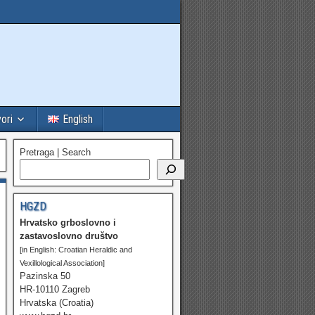
vori
English
Pretraga | Search
HGZD
Hrvatsko grboslovno i
zastavoslovno društvo
[in English: Croatian Heraldic and
Vexillological Association]
Pazinska 50
HR-10110 Zagreb
Hrvatska (Croatia)