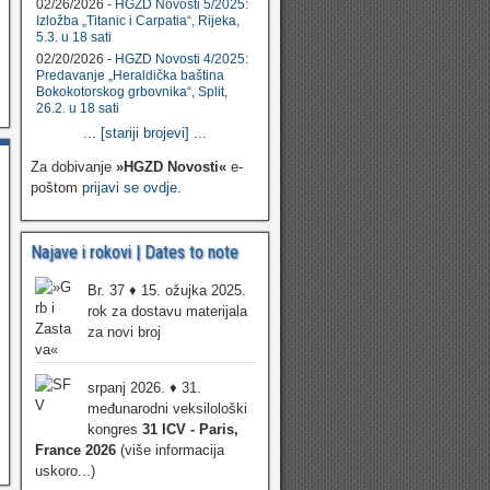
02/26/2026 -
HGZD Novosti 5/2025:
Izložba „Titanic i Carpatia“, Rijeka,
5.3. u 18 sati
02/20/2026 -
HGZD Novosti 4/2025:
Predavanje „Heraldička baština
Bokokotorskog grbovnika“, Split,
26.2. u 18 sati
...
[stariji brojevi]
...
Za dobivanje
»HGZD Novosti«
e-
poštom
prijavi se ovdje
.
Najave i rokovi | Dates to note
Br. 37 ♦ 15. ožujka 2025.
rok za dostavu materijala
za novi broj
srpanj 2026. ♦ 31.
međunarodni veksilološki
kongres
31 ICV - Paris,
France 2026
(više informacija
uskoro...)