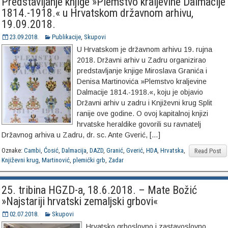
Predstavljanje knjige »Plemstvo kraljevine Dalmacije
1814.-1918.« u Hrvatskom državnom arhivu,
19.09.2018.
23.09.2018.
Publikacije
,
Skupovi
U Hrvatskom je državnom arhivu 19. rujna
2018. Državni arhiv u Zadru organizirao
predstavljanje knjige Miroslava Granića i
Denisa Martinovića »Plemstvo kraljevine
Dalmacije 1814.-1918.«, koju je objavio
Državni arhiv u zadru i Književni krug Split
ranije ove godine. O ovoj kapitalnoj knjizi
hrvatske heraldike govorili su ravnatelj
Državnog arhiva u Zadru, dr. sc. Ante Gverić, […]
Oznake:
Cambi
,
Ćosić
,
Dalmacija
,
DAZD
,
Granić
,
Gverić
,
HDA
,
Hrvatska
,
Read Post
Književni krug
,
Martinović
,
plemićki grb
,
Zadar
25. tribina HGZD-a, 18.6.2018. – Mate Božić
»Najstariji hrvatski zemaljski grbovi«
02.07.2018.
Skupovi
Hrvatsko grboslovno i zastavoslovno