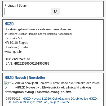
Pretraga | Search
HGZD
Hrvatsko grboslovno i zastavoslovno društvo
[in English: Croatian Heraldic and Vexillological Association]
Pazinska 50
HR-10110 Zagreb
Hrvatska (Croatia)
www.hgzd.hr
OIB:
21212575148
IBAN:
HR2323600001101905988
HGZD Novosti | Newsletter
Arhiva obavijesti i najava u arhivi naše elektroničke okružnice
»HGZD Novosti«
:
Elektronička okružnica Hrvatskog
grboslovnog i zastavoslovnog društva
04/25/2026 -
HGZD Novosti 8/2026: Obilježavanje 20. obljetnice HGZD,
Kula, 6.05. u 19 sati; 31CNV Lodi, Italija 23-24.05