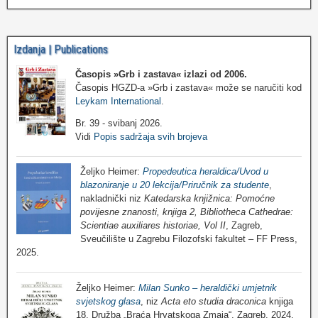
Izdanja | Publications
Časopis »Grb i zastava«
izlazi od 2006.
Časopis HGZD-a »Grb i zastava« može se naručiti kod
Leykam International
.
Br. 39 - svibanj 2026.
Vidi
Popis sadržaja svih brojeva
Željko Heimer:
Propedeutica heraldica/Uvod u
blazoniranje u 20 lekcija/Priručnik za studente
,
nakladnički niz
Katedarska knjižnica: Pomoćne
povijesne znanosti, knjiga 2, Bibliotheca Cathedrae:
Scientiae auxiliares historiae, Vol II
, Zagreb,
Sveučilište u Zagrebu Filozofski fakultet – FF Press,
2025.
Željko Heimer:
Milan Sunko – heraldički umjetnik
svjetskog glasa
, niz
Acta eto studia draconica
knjiga
18, Družba „Braća Hrvatskoga Zmaja“, Zagreb, 2024.