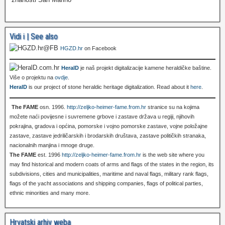
Vidi i | See also
HGZD.hr
on Facebook
HeralD
je naš projekt digitalizacije kamene heraldičke baštine.
Više o projektu na
ovdje
.
HeralD
is our project of stone heraldic heritage digitalization. Read about it
here
.
The FAME
osn. 1996.
http://zeljko-heimer-fame.from.hr
stranice su na kojima
možete naći povijesne i suvremene grbove i zastave država u regiji, njihovih
pokrajina, gradova i općina, pomorske i vojno pomorske zastave, vojne položajne
zastave, zastave jedriličarskih i brodarskih društava, zastave političkih stranaka,
nacionalnih manjina i mnoge druge.
The FAME
est. 1996
http://zeljko-heimer-fame.from.hr
is the web site where you
may find historical and modern coats of arms and flags of the states in the region, its
subdivisions, cities and municipalities, maritime and naval flags, military rank flags,
flags of the yacht associations and shipping companies, flags of political parties,
ethnic minorities and many more.
Hrvatski arhiv weba