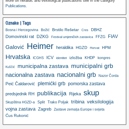
More on heraldic and vexilloligcal publications see in the category
Publications
.
Oznake | Tags
Brstilo Rešetar
DBHZ
Bosna i Hercegovina
Božić
Cres
FIAV
DZKG
Domovinski rat
FFZG
Festival umjetničkih zastavica
Heimer
Galović
heraldika
HGZD
HPM
Horvat
Hrvatska
ICV
izložba
KHDP
ICGHS
kongres
identitet
municipalni grb
municipalna zastava
Kuščić
nacionalni grb
nacionalna zastava
Nazor Čorda
plemićki grb
pomorska zastava
Peić Čaldarović
skup
publikacija
predsjednik RH
Rijeka
tribina
veksilologija
Split
Trako Poljak
Skupština HGZD-a
vojna zastava
Zagreb
Zastave zemalja Europe i svijeta
Ćus Rukonić