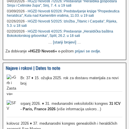
04/03/2026 -
HGZD Novosti 7/2026: Predavanje "Heraldika gospodara
Sinja i Cetinske župa", Sinj, 7. 4. u 19 sati
03/09/2026 -
HGZD Novosti 6/2026: Predstavljanje knjige "Propedeutica
heraldica", Kula nad Kamenitim vratima, 11.03. u 19 sati
02/26/2026 -
HGZD Novosti 5/2025: Izložba „Titanic i Carpatia“, Rijeka,
5.3. u 18 sati
02/20/2026 -
HGZD Novosti 4/2025: Predavanje „Heraldička baština
Bokokotorskog grbovnika“, Split, 26.2. u 18 sati
...
[stariji brojevi]
...
Za dobivanje
»HGZD Novosti«
e-poštom
prijavi se ovdje
.
Najave i rokovi | Dates to note
Br. 37 ♦ 15. ožujka 2025. rok za dostavu materijala za novi
broj
srpanj 2026. ♦ 31. međunarodni veksilološki kongres
31 ICV
- Paris, France 2026
(više informacija uskoro...)
kolovoz 2026 ♦ 37. međunarodni kongres genealoških i heraldičkih
znanosti San Marino