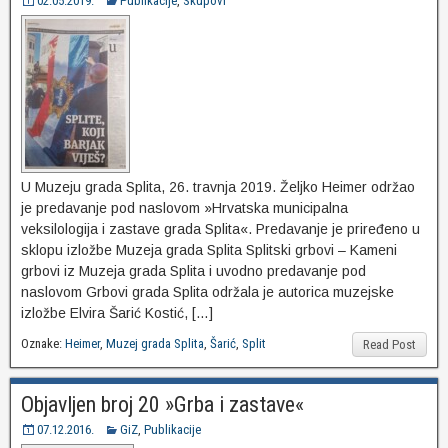
02.05.2019.
Publikacije
,
Skupovi
U Muzeju grada Splita, 26. travnja 2019. Željko Heimer održao
je predavanje pod naslovom »Hrvatska municipalna
veksilologija i zastave grada Splita«. Predavanje je priređeno u
sklopu izložbe Muzeja grada Splita Splitski grbovi – Kameni
grbovi iz Muzeja grada Splita i uvodno predavanje pod
naslovom Grbovi grada Splita održala je autorica muzejske
izložbe Elvira Šarić Kostić, […]
Oznake:
Heimer
,
Muzej grada Splita
,
Šarić
,
Split
Read Post
Objavljen broj 20 »Grba i zastave«
07.12.2016.
GiZ
,
Publikacije