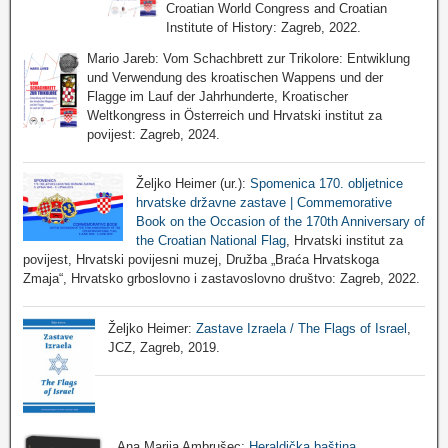
Croatian World Congress and Croatian
Institute of History: Zagreb, 2022.
Mario Jareb: Vom Schachbrett zur Trikolore: Entwiklung
und Verwendung des kroatischen Wappens und der
Flagge im Lauf der Jahrhunderte, Kroatischer
Weltkongress in Österreich und Hrvatski institut za
povijest: Zagreb, 2024.
Željko Heimer (ur.):
Spomenica 170. obljetnice
hrvatske državne zastave | Commemorative
Book on the Occasion of the 170th Anniversary of
the Croatian National Flag
, Hrvatski institut za
povijest, Hrvatski povijesni muzej, Družba „Braća Hrvatskoga
Zmaja“, Hrvatsko grboslovno i zastavoslovno društvo: Zagreb, 2022.
Željko Heimer:
Zastave Izraela / The Flags of Israel
,
JCZ, Zagreb, 2019.
Ana Marija Ambrušec:
Heraldička baština