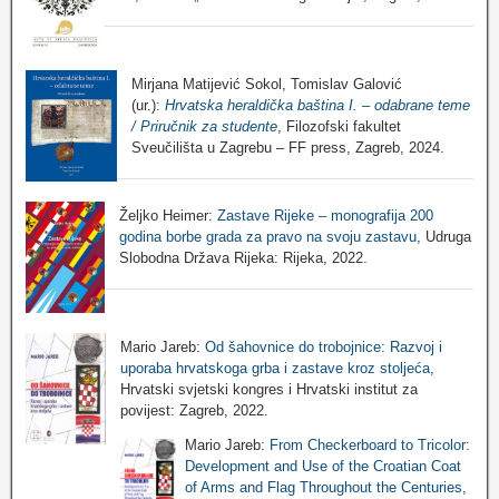
Mirjana Matijević Sokol, Tomislav Galović
(ur.):
Hrvatska heraldička baština I. – odabrane teme
/ Priručnik za studente
, Filozofski fakultet
Sveučilišta u Zagrebu – FF press, Zagreb, 2024.
Željko Heimer:
Zastave Rijeke – monografija 200
godina borbe grada za pravo na svoju zastavu
, Udruga
Slobodna Država Rijeka: Rijeka, 2022.
Mario Jareb:
Od šahovnice do trobojnice: Razvoj i
uporaba hrvatskoga grba i zastave kroz stoljeća
,
Hrvatski svjetski kongres i Hrvatski institut za
povijest: Zagreb, 2022.
Mario Jareb:
From Checkerboard to Tricolor:
Development and Use of the Croatian Coat
of Arms and Flag Throughout the Centuries
,