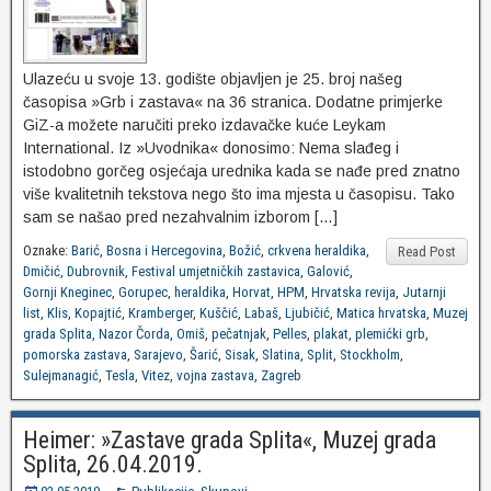
Ulazeću u svoje 13. godište objavljen je 25. broj našeg
časopisa »Grb i zastava« na 36 stranica. Dodatne primjerke
GiZ-a možete naručiti preko izdavačke kuće Leykam
International. Iz »Uvodnika« donosimo: Nema slađeg i
istodobno gorčeg osjećaja urednika kada se nađe pred znatno
više kvalitetnih tekstova nego što ima mjesta u časopisu. Tako
sam se našao pred nezahvalnim izborom […]
Oznake:
Barić
,
Bosna i Hercegovina
,
Božić
,
crkvena heraldika
,
Read Post
Dmičić
,
Dubrovnik
,
Festival umjetničkih zastavica
,
Galović
,
Gornji Kneginec
,
Gorupec
,
heraldika
,
Horvat
,
HPM
,
Hrvatska revija
,
Jutarnji
list
,
Klis
,
Kopajtić
,
Kramberger
,
Kuščić
,
Labaš
,
Ljubičić
,
Matica hrvatska
,
Muzej
grada Splita
,
Nazor Čorda
,
Omiš
,
pečatnjak
,
Pelles
,
plakat
,
plemićki grb
,
pomorska zastava
,
Sarajevo
,
Šarić
,
Sisak
,
Slatina
,
Split
,
Stockholm
,
Sulejmanagić
,
Tesla
,
Vitez
,
vojna zastava
,
Zagreb
Heimer: »Zastave grada Splita«, Muzej grada
Splita, 26.04.2019.