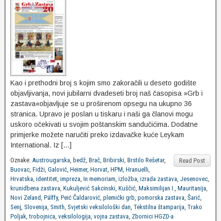
Kao i prethodni broj s kojim smo zakoračili u deseto godište
objavljivanja, novi jubilarni dvadeseti broj naš časopisa »Grb i
zastava«objavljuje se u proširenom opsegu na ukupno 36
stranica. Upravo je poslan u tiskaru i naši ga članovi mogu
uskoro očekivati u svojim poštanskim sandučićima. Dodatne
primjerke možete naručiti preko izdavačke kuće Leykam
International. Iz […]
Oznake:
Austrougarska
,
bedž
,
Brač
,
Bribirski
,
Brstilo Rešetar
,
Read Post
Buovac
,
Fidži
,
Galović
,
Heimer
,
Horvat
,
HPM
,
Hranuelli
,
Hrvatska
,
identitet
,
impreza
,
In memoriam
,
izložba
,
izrada zastava
,
Jesenovec
,
krunidbena zastava
,
Kukuljević Sakcinski
,
Kuščić
,
Maksimilijan I.
,
Mauritanija
,
Novi Zeland
,
Pálffy
,
Peić Čaldarović
,
plemićki grb
,
pomorska zastava
,
Šarić
,
Senj
,
Slovenija
,
Smith
,
Svjetski veksilološki dan
,
Tekstilna štamparija
,
Trako
Poljak
,
trobojnica
,
veksilologija
,
vojna zastava
,
Zbornici HGZD-a