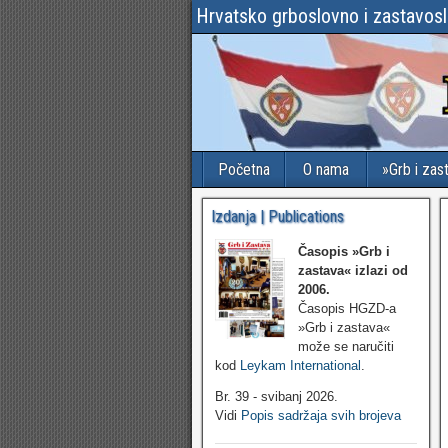
Hrvatsko grboslovno i zastavos
Početna
O nama
»Grb i zas
Izdanja | Publications
Časopis »Grb i
zastava«
izlazi od
2006.
Časopis HGZD-a
»Grb i zastava«
može se naručiti
kod
Leykam International
.
Br. 39 - svibanj 2026.
Vidi
Popis sadržaja svih brojeva