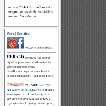
kolovoz 2026 ♦ 37. međunarodni
kongres genealoških i heraldičkih
znanosti San Marino
Vidi i | See also
HGZD.hr
on Facebook
HeralD
je naš projekt
digitalizacije kamene heraldičke baštine.
Više o projektu na
ovdje
.
HeralD
is our project of stone heraldic
heritage digitalization. Read about it
here
.
The FAME
osn. 1996.
http://zeljko-heimer-fame.from.hr
stranice
su na kojima možete naći povijesne i
suvremene grbove i zastave država u
regiji, njihovih pokrajina, gradova i općina,