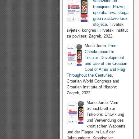
šahovnice do
trobojnice: Razvoj i
uporaba hrvatskoga
grba i zastave kroz
stoljeća
, Hrvatski
svjetski kongres i Hrvatski institut
za povijest: Zagreb, 2022.
Mario Jareb:
From
Checkerboard to
Tricolor: Development
and Use of the Croatian
Coat of Arms and Flag
Throughout the Centuries
,
Croatian World Congress and
Croatian Institute of History:
Zagreb, 2022.
Mario Jareb: Vom
Schachbrett zur
Trikolore: Entwiklung
und Verwendung des
kroatischen Wappens
und der Flagge im Lauf der
Jahrhunderte, Kroatischer