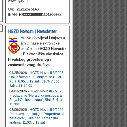
www.hgzd.hr
OIB:
21212575148
IBAN:
HR2323600001101905988
HGZD Novosti | Newsletter
Arhiva obavijesti i najava u
arhivi naše elektroničke
okružnice
»HGZD Novosti«
:
Elektronička okružnica
Hrvatskog grboslovnog i
zastavoslovnog društva
04/25/2026 -
HGZD Novosti 8/2026:
Obilježavanje 20. obljetnice HGZD,
Kula, 6.05. u 19 sati; 31CNV Lodi,
Italija 23-24.05
04/03/2026 -
HGZD Novosti 7/2026:
Predavanje "Heraldika gospodara
Sinja i Cetinske župa", Sinj, 7. 4. u
19 sati
03/09/2026 -
HGZD Novosti 6/2026:
Predstavljanje knjige "Propedeutica
heraldica", Kula nad Kamenitim
vratima, 11.03. u 19 sati