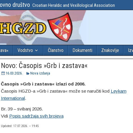
lovno društvo
Croatian Heraldic and Vexillological Association
tava«
Vodstvo
Članstvo
Dokumenti
Znakovlje
Iz
Novo: Časopis »Grb i zastava«
16.03.2026.
Nova izdanja
Časopis »Grb i zastava«
izlazi od 2006.
Časopis HGZD-a »Grb i zastava« može se naručiti kod
Leykam
International
.
Br. 39 – svibanj 2026.
Vidi
Popis sadržaja svih brojeva
Updated: 17.07.2026. — 19:45