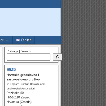
vori
English
Pretraga | Search
HGZD
Hrvatsko grboslovno i
zastavoslovno društvo
[in English: Croatian Heraldic and
Vexillological Association]
Pazinska 50
HR-10110 Zagreb
Hrvatska (Croatia)