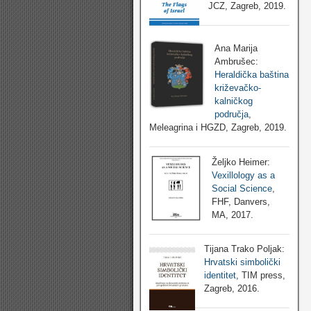
JCZ, Zagreb, 2019.
Ana Marija
Ambrušec:
Heraldička baština
križevačko-
kalničkog
područja
,
Meleagrina i HGZD, Zagreb, 2019.
Željko Heimer:
Vexillology as a
Social Science
,
FHF, Danvers,
MA, 2017.
Tijana Trako Poljak:
Hrvatski simbolički
identitet
, TIM press,
Zagreb, 2016.