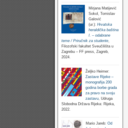
Mirjana Matijević
Sokol, Tomislav
Galović
(ur.):
Hrvatska
heraldička baština
I. – odabrane
teme / Priručnik za studente
,
Filozofski fakultet Sveučilišta u
Zagrebu – FF press, Zagreb,
2024.
Željko Heimer:
Zastave Rijeke –
monografija 200
godina borbe grada
za pravo na svoju
zastavu
, Udruga
Slobodna Država Rijeka: Rijeka,
2022.
Mario Jareb:
Od