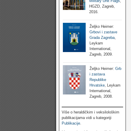
Military Unit Flags
,
HGZD, Zagreb,
2016.
Željko Heimer:
Grbovi i zastave
Grada Zagreba
,
Leykam
International,
Zagreb, 2009.
Željko Heimer:
Grb
i zastava
Republike
Hrvatske
, Leykam
International,
Zagreb, 2008.
Više o heraldičkim i veksilološkim
publikacijama vidi u kategoriji
Publikacije
.