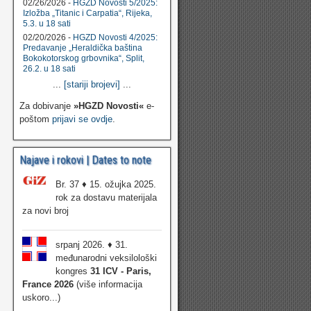
02/26/2026 -
HGZD Novosti 5/2025:
Izložba „Titanic i Carpatia“, Rijeka,
5.3. u 18 sati
02/20/2026 -
HGZD Novosti 4/2025:
Predavanje „Heraldička baština
Bokokotorskog grbovnika“, Split,
26.2. u 18 sati
...
[stariji brojevi]
...
Za dobivanje
»HGZD Novosti«
e-
poštom
prijavi se ovdje
.
Najave i rokovi | Dates to note
Br. 37 ♦ 15. ožujka 2025.
rok za dostavu materijala
za novi broj
srpanj 2026. ♦ 31.
međunarodni veksilološki
kongres
31 ICV - Paris,
France 2026
(više informacija
uskoro...)