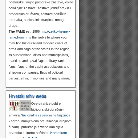
pomorske i vojno pomorske zastave, vojne
položajne zastave, zastave jedriličarskih i
brodarskih društava, zastave političkih
stranaka, nacionalnih manjina i mnoge
druge.
The FAME
est. 1996
http://zeljko-heimer-
fame.from.hr
is the web site where you
may find historical and modern coats of
arms and flags of the states in the region,
its subdivisions, cities and municipalities,
maritime and naval flags, military rank
flags, flags of the yacht associations and
shipping companies, flags of political
parties, ethnic minorities and many more.
Hrvatski arhiv weba
Ove stranice pobire,
bibliografski obrađuje i
arhivira
Nacionalna i sveučilišna knjižnica
Zagreb, namijenjeno preuzimanju i trajnom
čuvanju publikacija s weba kao dijela
hrvatske kulturne baštine u
Hrvatskom