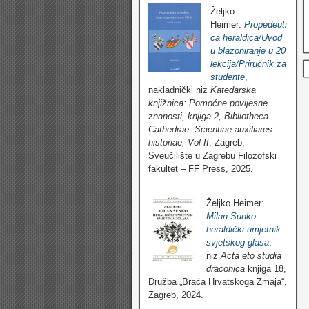
Željko
Heimer:
Propedeuti
ca heraldica/Uvod
u blazoniranje u 20
lekcija/Priručnik za
studente
,
nakladnički niz
Katedarska
knjižnica: Pomoćne povijesne
znanosti, knjiga 2, Bibliotheca
Cathedrae: Scientiae auxiliares
historiae, Vol II
, Zagreb,
Sveučilište u Zagrebu Filozofski
fakultet – FF Press, 2025.
Željko Heimer:
Milan Sunko –
heraldički umjetnik
svjetskog glasa
,
niz
Acta eto studia
draconica
knjiga 18,
Družba „Braća Hrvatskoga Zmaja“,
Zagreb, 2024.