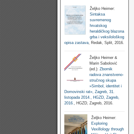
Željko Heimer:
Sintaksa
suvremenog
hrvatskog
heraldičkog blazona
grba i veksilološkog
opisa zastava
, Redak, Split, 2016.
Željko Heimer &
Marin Sabolović
(ed.):
Zbornik
radova znanstveno-
stručnog skupa
»Simbol, identitet i
Domovinski rat«, Zagreb, 31.
listopada 2014., HGZD, Zagreb,
2016.
, HGZD, Zagreb, 2016.
Željko Heimer:
Exploring
Vexillology through