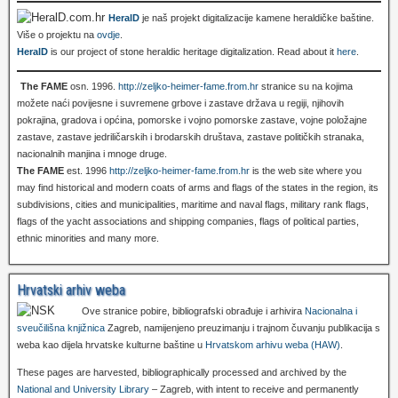
HeralD
je naš projekt digitalizacije kamene heraldičke baštine.
Više o projektu na
ovdje
.
HeralD
is our project of stone heraldic heritage digitalization. Read about it
here
.
The FAME
osn. 1996.
http://zeljko-heimer-fame.from.hr
stranice su na kojima
možete naći povijesne i suvremene grbove i zastave država u regiji, njihovih
pokrajina, gradova i općina, pomorske i vojno pomorske zastave, vojne položajne
zastave, zastave jedriličarskih i brodarskih društava, zastave političkih stranaka,
nacionalnih manjina i mnoge druge.
The FAME
est. 1996
http://zeljko-heimer-fame.from.hr
is the web site where you
may find historical and modern coats of arms and flags of the states in the region, its
subdivisions, cities and municipalities, maritime and naval flags, military rank flags,
flags of the yacht associations and shipping companies, flags of political parties,
ethnic minorities and many more.
Hrvatski arhiv weba
Ove stranice pobire, bibliografski obrađuje i arhivira
Nacionalna i
sveučilišna knjižnica
Zagreb, namijenjeno preuzimanju i trajnom čuvanju publikacija s
weba kao dijela hrvatske kulturne baštine u
Hrvatskom arhivu weba (HAW)
.
These pages are harvested, bibliographically processed and archived by the
National and University Library
– Zagreb, with intent to receive and permanently