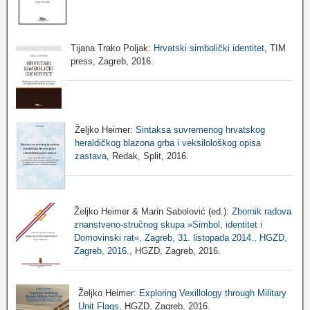
Tijana Trako Poljak:
Hrvatski simbolički identitet
, TIM
press, Zagreb, 2016.
Željko Heimer:
Sintaksa suvremenog hrvatskog
heraldičkog blazona grba i veksilološkog opisa
zastava
, Redak, Split, 2016.
Željko Heimer & Marin Sabolović (ed.):
Zbornik radova
znanstveno-stručnog skupa »Simbol, identitet i
Domovinski rat«, Zagreb, 31. listopada 2014., HGZD,
Zagreb, 2016.
, HGZD, Zagreb, 2016.
Željko Heimer:
Exploring Vexillology through Military
Unit Flags
, HGZD, Zagreb, 2016.