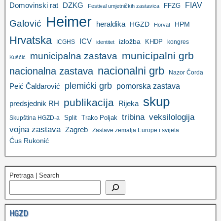
FIAV
DZKG
Domovinski rat
FFZG
Festival umjetničkih zastavica
Heimer
Galović
heraldika
HGZD
HPM
Horvat
Hrvatska
ICV
izložba
KHDP
ICGHS
kongres
identitet
municipalni grb
municipalna zastava
Kuščić
nacionalni grb
nacionalna zastava
Nazor Čorda
plemićki grb
pomorska zastava
Peić Čaldarović
skup
publikacija
predsjednik RH
Rijeka
tribina
veksilologija
Split
Trako Poljak
Skupština HGZD-a
vojna zastava
Zagreb
Zastave zemalja Europe i svijeta
Ćus Rukonić
Pretraga | Search
HGZD