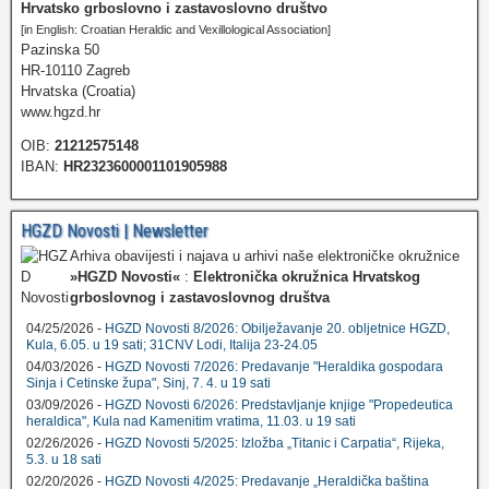
Hrvatsko grboslovno i zastavoslovno društvo
[in English: Croatian Heraldic and Vexillological Association]
Pazinska 50
HR-10110 Zagreb
Hrvatska (Croatia)
www.hgzd.hr
OIB:
21212575148
IBAN:
HR2323600001101905988
HGZD Novosti | Newsletter
Arhiva obavijesti i najava u arhivi naše elektroničke okružnice
»HGZD Novosti«
:
Elektronička okružnica Hrvatskog
grboslovnog i zastavoslovnog društva
04/25/2026 -
HGZD Novosti 8/2026: Obilježavanje 20. obljetnice HGZD,
Kula, 6.05. u 19 sati; 31CNV Lodi, Italija 23-24.05
04/03/2026 -
HGZD Novosti 7/2026: Predavanje "Heraldika gospodara
Sinja i Cetinske župa", Sinj, 7. 4. u 19 sati
03/09/2026 -
HGZD Novosti 6/2026: Predstavljanje knjige "Propedeutica
heraldica", Kula nad Kamenitim vratima, 11.03. u 19 sati
02/26/2026 -
HGZD Novosti 5/2025: Izložba „Titanic i Carpatia“, Rijeka,
5.3. u 18 sati
02/20/2026 -
HGZD Novosti 4/2025: Predavanje „Heraldička baština