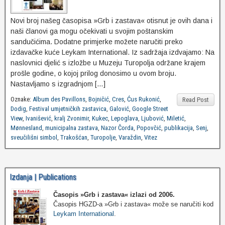
Novi broj našeg časopisa »Grb i zastava« otisnut je ovih dana i
naši članovi ga mogu očekivati u svojim poštanskim
sandučićima. Dodatne primjerke možete naručiti preko
izdavačke kuće Leykam International. Iz sadržaja izdvajamo: Na
naslovnici djelić s izložbe u Muzeju Turopolja održane krajem
prošle godine, o kojoj prilog donosimo u ovom broju.
Nastavljamo s izgradnjom […]
Oznake:
Album des Pavillons
,
Bojničić
,
Cres
,
Ćus Rukonić
,
Read Post
Dodig
,
Festival umjetničkih zastavica
,
Galović
,
Google Street
View
,
Ivanišević
,
kralj Zvonimir
,
Kukec
,
Lepoglava
,
Ljubović
,
Miletić
,
Mønnesland
,
municipalna zastava
,
Nazor Čorda
,
Popovčić
,
publikacija
,
Senj
,
sveučilišni simbol
,
Trakošćan
,
Turopolje
,
Varaždin
,
Vitez
Izdanja | Publications
Časopis »Grb i zastava«
izlazi od 2006.
Časopis HGZD-a »Grb i zastava« može se naručiti kod
Leykam International
.