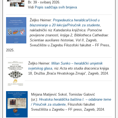
Br. 39 - svibanj 2026.
Vidi
Popis sadržaja svih brojeva
Željko Heimer:
Propedeutica heraldica/Uvod u
blazoniranje u 20 lekcija/Priručnik za studente
,
nakladnički niz
Katedarska knjižnica: Pomoćne
povijesne znanosti, knjiga 2, Bibliotheca Cathedrae:
Scientiae auxiliares historiae, Vol II
, Zagreb,
Sveučilište u Zagrebu Filozofski fakultet – FF Press,
2025.
Željko Heimer:
Milan Sunko – heraldički umjetnik
svjetskog glasa
, niz
Acta eto studia draconica
knjiga
18, Družba „Braća Hrvatskoga Zmaja“, Zagreb, 2024.
Mirjana Matijević Sokol, Tomislav Galović
(ur.):
Hrvatska heraldička baština I. – odabrane teme
/ Priručnik za studente
, Filozofski fakultet
Sveučilišta u Zagrebu – FF press, Zagreb, 2024.