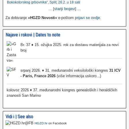
Bokokotorskog grbovnika“, Split, 26.2. u 18 sati
...
[stariji brojevi]
...
Za dobivanje
»HGZD Novosti«
e-poštom
prijavi se ovdje
.
Najave i rokovi | Dates to note
Br. 37 ♦ 15. ožujka 2025. rok za dostavu materijala za novi
broj
srpanj 2026. ♦ 31. međunarodni veksilološki kongres
31 ICV
- Paris, France 2026
(više informacija uskoro...)
kolovoz 2026 ♦ 37. međunarodni kongres genealoških i heraldičkih
znanosti San Marino
Vidi i | See also
HGZD.hr
on Facebook