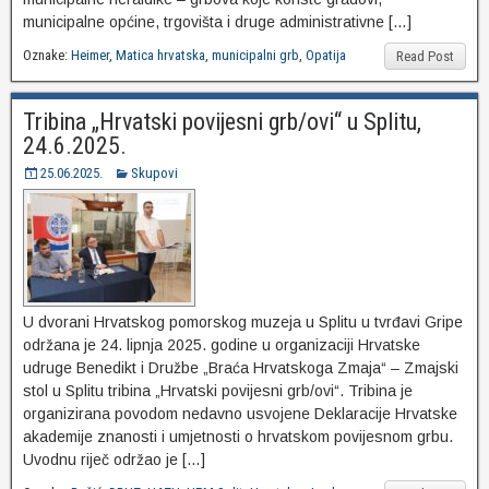
municipalne općine, trgovišta i druge administrativne […]
Oznake:
Heimer
,
Matica hrvatska
,
municipalni grb
,
Opatija
Read Post
Tribina „Hrvatski povijesni grb/ovi“ u Splitu,
24.6.2025.
25.06.2025.
Skupovi
U dvorani Hrvatskog pomorskog muzeja u Splitu u tvrđavi Gripe
održana je 24. lipnja 2025. godine u organizaciji Hrvatske
udruge Benedikt i Družbe „Braća Hrvatskoga Zmaja“ – Zmajski
stol u Splitu tribina „Hrvatski povijesni grb/ovi“. Tribina je
organizirana povodom nedavno usvojene Deklaracije Hrvatske
akademije znanosti i umjetnosti o hrvatskom povijesnom grbu.
Uvodnu riječ održao je […]