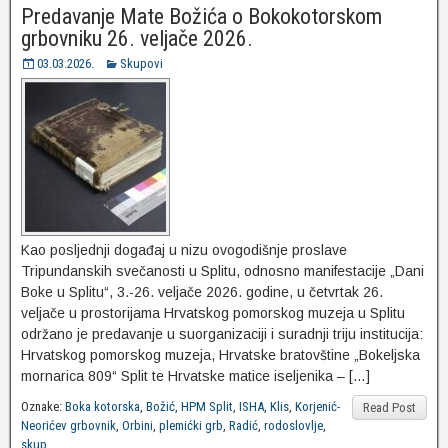
Predavanje Mate Božića o Bokokotorskom
grbovniku 26. veljače 2026.
03.03.2026.
Skupovi
Kao posljednji događaj u nizu ovogodišnje proslave
Tripundanskih svečanosti u Splitu, odnosno manifestacije „Dani
Boke u Splitu“, 3.-26. veljače 2026. godine, u četvrtak 26.
veljače u prostorijama Hrvatskog pomorskog muzeja u Splitu
održano je predavanje u suorganizaciji i suradnji triju institucija:
Hrvatskog pomorskog muzeja, Hrvatske bratovštine „Bokeljska
mornarica 809“ Split te Hrvatske matice iseljenika – […]
Oznake:
Boka kotorska
,
Božić
,
HPM Split
,
ISHA
,
Klis
,
Korjenić-
Read Post
Neorićev grbovnik
,
Orbini
,
plemićki grb
,
Radić
,
rodoslovlje
,
skup