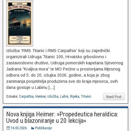
Izložba “RMS Titanic i RMS Carpathia” koji su zajednički
organizirali Udruga Titanic 100, Hrvatsko grboslovno i
zastavoslovno društvo, Udruga pomorskih kapetana Sjevernog
Jadrana “Kraljica mora” te MO Pećine u prostorijama Mjesnog
odbora od 5. do 20. ožujka 2026. godine, a koja je zbog
zanimanja posjetitelja produžena sve do kraja mjeseca, ovih
dana gostuje u Labinu […]
Oznake:
Carpathia
,
Heimer
,
izložba
,
Labin
,
Rijeka
,
Titanic
Read Post
Nova knjiga Heimer: »Propedeutica heraldica:
Uvod u blazoniranje u 20 lekcija«
16.03.2026.
Publikacije