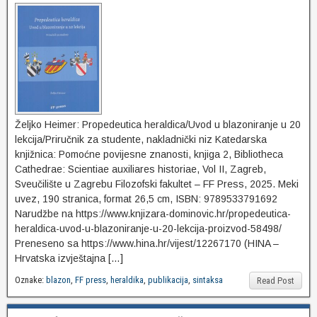
Željko Heimer: Propedeutica heraldica/Uvod u blazoniranje u 20
lekcija/Priručnik za studente, nakladnički niz Katedarska
knjižnica: Pomoćne povijesne znanosti, knjiga 2, Bibliotheca
Cathedrae: Scientiae auxiliares historiae, Vol II, Zagreb,
Sveučilište u Zagrebu Filozofski fakultet – FF Press, 2025. Meki
uvez, 190 stranica, format 26,5 cm, ISBN: 9789533791692
Narudžbe na https://www.knjizara-dominovic.hr/propedeutica-
heraldica-uvod-u-blazoniranje-u-20-lekcija-proizvod-58498/
Preneseno sa https://www.hina.hr/vijest/12267170 (HINA –
Hrvatska izvještajna […]
Oznake:
blazon
,
FF press
,
heraldika
,
publikacija
,
sintaksa
Read Post