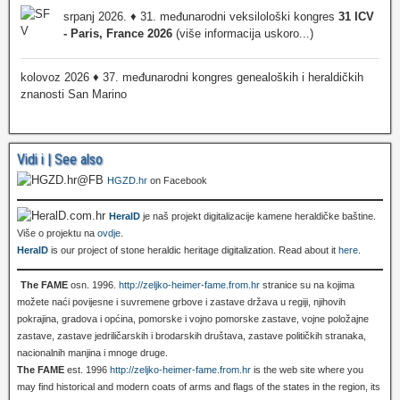
srpanj 2026. ♦ 31. međunarodni veksilološki kongres
31 ICV
- Paris, France 2026
(više informacija uskoro...)
kolovoz 2026 ♦ 37. međunarodni kongres genealoških i heraldičkih
znanosti San Marino
Vidi i | See also
HGZD.hr
on Facebook
HeralD
je naš projekt digitalizacije kamene heraldičke baštine.
Više o projektu na
ovdje
.
HeralD
is our project of stone heraldic heritage digitalization. Read about it
here
.
The FAME
osn. 1996.
http://zeljko-heimer-fame.from.hr
stranice su na kojima
možete naći povijesne i suvremene grbove i zastave država u regiji, njihovih
pokrajina, gradova i općina, pomorske i vojno pomorske zastave, vojne položajne
zastave, zastave jedriličarskih i brodarskih društava, zastave političkih stranaka,
nacionalnih manjina i mnoge druge.
The FAME
est. 1996
http://zeljko-heimer-fame.from.hr
is the web site where you
may find historical and modern coats of arms and flags of the states in the region, its