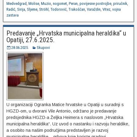
Medvedgrad
,
Molise
,
Muzio
,
nogomet
,
Peran
,
povijesne postrojbe
,
priručnik
,
Radić
,
Sirija
,
Sljeme
,
Ströhl
,
Todorović
,
Trakošćan
,
Varaždin
,
Vitez
,
vojna
zastava
Predavanje „Hrvatska municipalna heraldika“ u
Opatiji, 27.6.2025.
28.06.2025.
Skupovi
U organizaciji Ogranka Matice hrvatske u Opatiji u suradnji s
HGZD-om, u dvorani Vile Antonio, održano je predavanje
predsjednika HGZD-a Željka Heimera s naslovom „Hrvatska
municipalna heraldika“. Uz uvod o nastanku i razvoju heraldike,
a osobito na našim područjima predstavljen je razvoj
municipalne heraldike – grbova koje koriste gradovi,