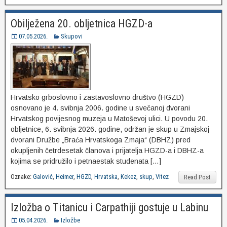
Obilježena 20. obljetnica HGZD-a
07.05.2026.
Skupovi
Hrvatsko grboslovno i zastavoslovno društvo (HGZD)
osnovano je 4. svibnja 2006. godine u svečanoj dvorani
Hrvatskog povijesnog muzeja u Matoševoj ulici. U povodu 20.
obljetnice, 6. svibnja 2026. godine, održan je skup u Zmajskoj
dvorani Družbe „Braća Hrvatskoga Zmaja“ (DBHZ) pred
okupljenih četrdesetak članova i prijatelja HGZD-a i DBHZ-a
kojima se pridružilo i petnaestak studenata […]
Oznake:
Galović
,
Heimer
,
HGZD
,
Hrvatska
,
Kekez
,
skup
,
Vitez
Read Post
Izložba o Titanicu i Carpathiji gostuje u Labinu
05.04.2026.
Izložbe