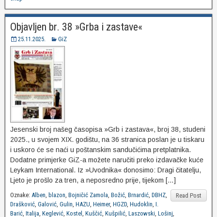
Objavljen br. 38 »Grba i zastave«
25.11.2025.
GiZ
Jesenski broj našeg časopisa »Grb i zastava«, broj 38, studeni
2025., u svojem XIX. godištu, na 36 stranica poslan je u tiskaru
i uskoro će se naći u poštanskim sandučićima pretplatnika.
Dodatne primjerke GiZ-a možete naručiti preko izdavačke kuće
Leykam International. Iz »Uvodnika« donosimo: Dragi čitatelju,
Ljeto je prošlo za tren, a neposredno prije, tijekom […]
Oznake:
Alben
,
blazon
,
Bojničić Zamola
,
Božić
,
Brnardić
,
DBHZ
,
Read Post
Drašković
,
Galović
,
Gulin
,
HAZU
,
Heimer
,
HGZD
,
Hudoklin
,
I.
Barić
,
Italija
,
Keglević
,
Kostel
,
Kuščić
,
Kušpilić
,
Laszowski
,
Lošinj
,