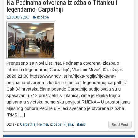
Na Pećinama otvorena izložba o Titanicu i
legendarnoj Carpathiji
06.03.2026.
Izložbe
Preneseno sa Novi List: “Na Pećinama otvorena izložba o
Titanicu i legendarnoj Carpathiji”, Vladimir Mrvoš, 05. ožujak
2026 21:38 https://www.novilist.hr/rijeka-regija/rijeka/na-
pecinama-otvorena-izlozba-o-titanicu-i-legendarnoj-carpathiji/
Čak 84 hrvatska člana posade Carpathije sudjelovala su u
spašavanju 712 preživjelih s Titanica, čime je Rijeka trajno
upisana u svjetsku pomorsku povijest RIJEKA – U prostorijama
Mjesnog odbora Pećine u Rijeci svečano je otvorena izložba
“RMS […]
Oznake:
Carpathia
,
Heimer
,
izložba
,
Rijeka
,
Titanic
Read Post