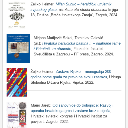
Željko Heimer:
Milan Sunko – heraldički umjetnik
svjetskog glasa
, niz
Acta eto studia draconica
knjiga
18, Družba „Braća Hrvatskoga Zmaja“, Zagreb, 2024.
Mirjana Matijević Sokol, Tomislav Galović
(ur.):
Hrvatska heraldička baština I. – odabrane teme
/ Priručnik za studente
, Filozofski fakultet
Sveučilišta u Zagrebu – FF press, Zagreb, 2024.
Željko Heimer:
Zastave Rijeke – monografija 200
godina borbe grada za pravo na svoju zastavu
, Udruga
Slobodna Država Rijeka: Rijeka, 2022.
Mario Jareb:
Od šahovnice do trobojnice: Razvoj i
uporaba hrvatskoga grba i zastave kroz stoljeća
,
Hrvatski svjetski kongres i Hrvatski institut za
povijest: Zagreb, 2022.