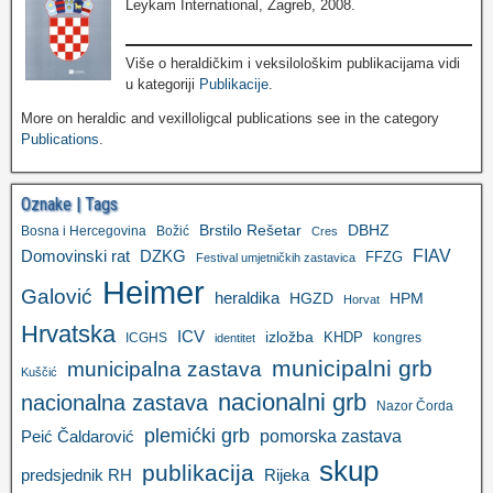
Leykam International, Zagreb, 2008.
Više o heraldičkim i veksilološkim publikacijama vidi
u kategoriji
Publikacije
.
More on heraldic and vexilloligcal publications see in the category
Publications
.
Oznake | Tags
Brstilo Rešetar
DBHZ
Bosna i Hercegovina
Božić
Cres
FIAV
DZKG
Domovinski rat
FFZG
Festival umjetničkih zastavica
Heimer
Galović
heraldika
HGZD
HPM
Horvat
Hrvatska
ICV
izložba
KHDP
ICGHS
kongres
identitet
municipalni grb
municipalna zastava
Kuščić
nacionalni grb
nacionalna zastava
Nazor Čorda
plemićki grb
pomorska zastava
Peić Čaldarović
skup
publikacija
predsjednik RH
Rijeka