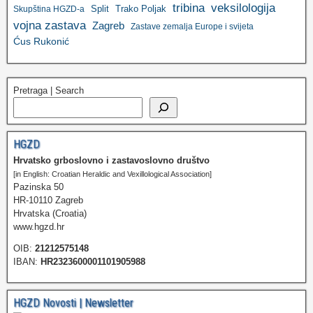
tribina
veksilologija
Split
Trako Poljak
Skupština HGZD-a
vojna zastava
Zagreb
Zastave zemalja Europe i svijeta
Ćus Rukonić
Pretraga | Search
HGZD
Hrvatsko grboslovno i zastavoslovno društvo
[in English: Croatian Heraldic and Vexillological Association]
Pazinska 50
HR-10110 Zagreb
Hrvatska (Croatia)
www.hgzd.hr
OIB:
21212575148
IBAN:
HR2323600001101905988
HGZD Novosti | Newsletter