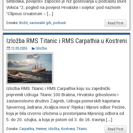
simbolika, povijest« započeo je niz gostovanja u podcastu Đure
Vokića “2. pogled na povijest Hrvatske i svijeta” pod nazivom
“Clipeus croatorum – […]
Oznake:
Božić
,
nacionalni grb
,
podcast
Read Post
Izložba RMS Titanic i RMS Carpathia u Kostreni
12.05.2026.
Izložbe
Izložba RMS Titanic i RMS Carpathia koju su zajednički
pripremili Udruga Titanic 100 Bratina, Hrvatsko grboslovno i
zastavoslovno društvo Zagreb, Udruga pomorskih kapetana
Sjevernog Jadrana „Kraljica mora“ Rijeka i Mjesni odbor Pećine,
koja je bila izvorno izložena u prostorijama Mjesnog odbora od
5. do 20. ožujka, a koja je potom od 3. do 16. travnja […]
Oznake:
Carpathia
,
Heimer
,
izložba
,
Kostrena
,
Titanic
Read Post