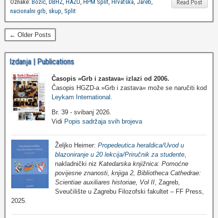
Oznake:
Božić
,
DBHZ
,
HAZU
,
HPM Split
,
Hrvatska
,
Jareb
,
Read Post
nacionalni grb
,
skup
,
Split
← Older Posts
Izdanja | Publications
Časopis »Grb i zastava«
izlazi od 2006.
Časopis HGZD-a »Grb i zastava« može se naručiti kod
Leykam International
.
Br. 39 - svibanj 2026.
Vidi
Popis sadržaja svih brojeva
Željko Heimer:
Propedeutica heraldica/Uvod u
blazoniranje u 20 lekcija/Priručnik za studente
,
nakladnički niz
Katedarska knjižnica: Pomoćne
povijesne znanosti, knjiga 2, Bibliotheca Cathedrae:
Scientiae auxiliares historiae, Vol II
, Zagreb,
Sveučilište u Zagrebu Filozofski fakultet – FF Press,
2025.