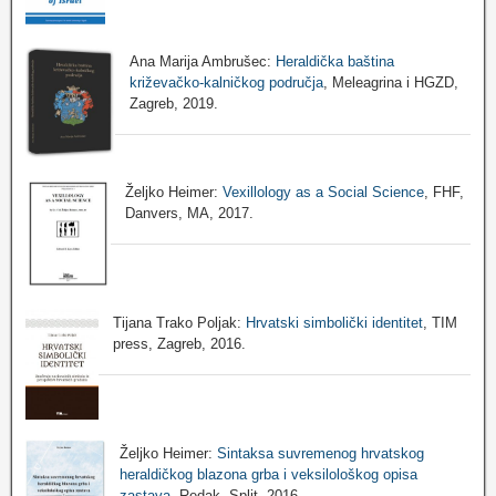
Ana Marija Ambrušec:
Heraldička baština
križevačko-kalničkog područja
, Meleagrina i HGZD,
Zagreb, 2019.
Željko Heimer:
Vexillology as a Social Science
, FHF,
Danvers, MA, 2017.
Tijana Trako Poljak:
Hrvatski simbolički identitet
, TIM
press, Zagreb, 2016.
Željko Heimer:
Sintaksa suvremenog hrvatskog
heraldičkog blazona grba i veksilološkog opisa
zastava
, Redak, Split, 2016.