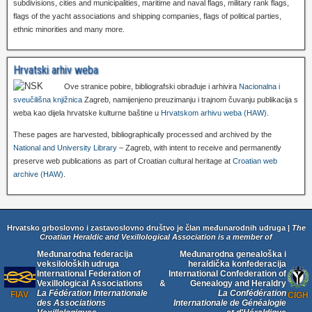
subdivisions, cities and municipalities, maritime and naval flags, military rank flags,
flags of the yacht associations and shipping companies, flags of political parties,
ethnic minorities and many more.
Hrvatski arhiv weba
Ove stranice pobire, bibliografski obrađuje i arhivira
Nacionalna i
sveučilišna knjižnica
Zagreb, namijenjeno preuzimanju i trajnom čuvanju publikacija s
weba kao dijela hrvatske kulturne baštine u
Hrvatskom arhivu weba (HAW)
.
These pages are harvested, bibliographically processed and archived by the
National and University Library
– Zagreb, with intent to receive and permanently
preserve web publications as part of Croatian cultural heritage at
Croatian web
archive (HAW)
.
Hrvatsko grboslovno i zastavoslovno društvo je član međunarodnih udruga |
The
Croatian Heraldic and Vexillological Association is a member of
Međunarodna federacija
Međunarodna genealoška i
veksiloloških udruga
heraldička konfederacija
International Federation of
International Confederation of
Vexillological Associations
&
Genealogy and Heraldry
La Fédération Internationale
La Confédération
FIAV
CIGH
des Associations
Internationale de Généalogie