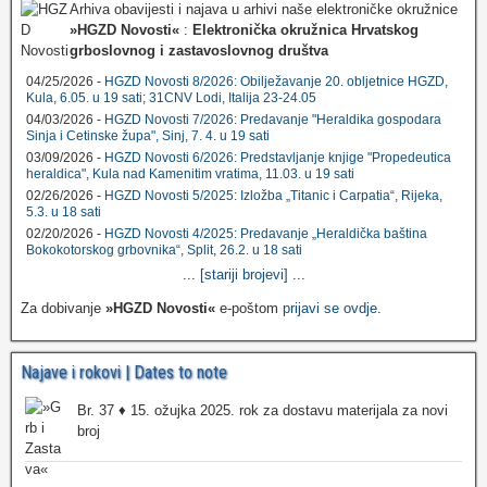
Arhiva obavijesti i najava u arhivi naše elektroničke okružnice
»HGZD Novosti«
:
Elektronička okružnica Hrvatskog
grboslovnog i zastavoslovnog društva
04/25/2026 -
HGZD Novosti 8/2026: Obilježavanje 20. obljetnice HGZD,
Kula, 6.05. u 19 sati; 31CNV Lodi, Italija 23-24.05
04/03/2026 -
HGZD Novosti 7/2026: Predavanje "Heraldika gospodara
Sinja i Cetinske župa", Sinj, 7. 4. u 19 sati
03/09/2026 -
HGZD Novosti 6/2026: Predstavljanje knjige "Propedeutica
heraldica", Kula nad Kamenitim vratima, 11.03. u 19 sati
02/26/2026 -
HGZD Novosti 5/2025: Izložba „Titanic i Carpatia“, Rijeka,
5.3. u 18 sati
02/20/2026 -
HGZD Novosti 4/2025: Predavanje „Heraldička baština
Bokokotorskog grbovnika“, Split, 26.2. u 18 sati
...
[stariji brojevi]
...
Za dobivanje
»HGZD Novosti«
e-poštom
prijavi se ovdje
.
Najave i rokovi | Dates to note
Br. 37 ♦ 15. ožujka 2025. rok za dostavu materijala za novi
broj