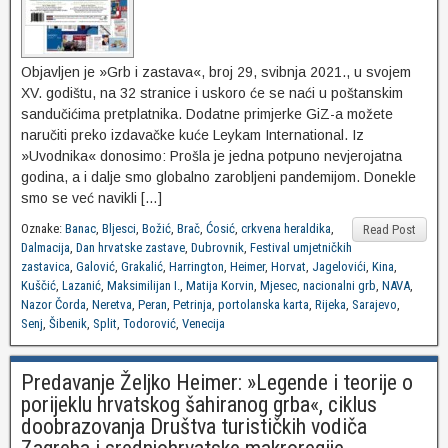
Objavljen je »Grb i zastava«, broj 29, svibnja 2021., u svojem
XV. godištu, na 32 stranice i uskoro će se naći u poštanskim
sandučićima pretplatnika. Dodatne primjerke GiZ-a možete
naručiti preko izdavačke kuće Leykam International. Iz
»Uvodnika« donosimo: Prošla je jedna potpuno nevjerojatna
godina, a i dalje smo globalno zarobljeni pandemijom. Donekle
smo se već navikli […]
Oznake:
Banac
,
Bljesci
,
Božić
,
Brač
,
Ćosić
,
crkvena heraldika
,
Read Post
Dalmacija
,
Dan hrvatske zastave
,
Dubrovnik
,
Festival umjetničkih
zastavica
,
Galović
,
Grakalić
,
Harrington
,
Heimer
,
Horvat
,
Jagelovići
,
Kina
,
Kuščić
,
Lazanić
,
Maksimilijan I.
,
Matija Korvin
,
Mjesec
,
nacionalni grb
,
NAVA
,
Nazor Čorda
,
Neretva
,
Peran
,
Petrinja
,
portolanska karta
,
Rijeka
,
Sarajevo
,
Senj
,
Šibenik
,
Split
,
Todorović
,
Venecija
Predavanje Željko Heimer: »Legende i teorije o
porijeklu hrvatskog šahiranog grba«, ciklus
doobrazovanja Društva turističkih vodiča