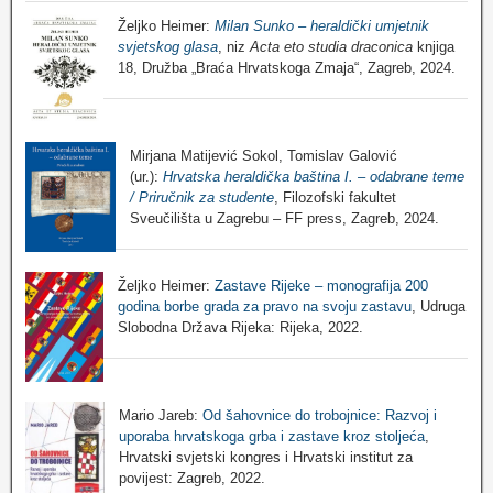
Željko Heimer:
Milan Sunko – heraldički umjetnik
svjetskog glasa
, niz
Acta eto studia draconica
knjiga
18, Družba „Braća Hrvatskoga Zmaja“, Zagreb, 2024.
Mirjana Matijević Sokol, Tomislav Galović
(ur.):
Hrvatska heraldička baština I. – odabrane teme
/ Priručnik za studente
, Filozofski fakultet
Sveučilišta u Zagrebu – FF press, Zagreb, 2024.
Željko Heimer:
Zastave Rijeke – monografija 200
godina borbe grada za pravo na svoju zastavu
, Udruga
Slobodna Država Rijeka: Rijeka, 2022.
Mario Jareb:
Od šahovnice do trobojnice: Razvoj i
uporaba hrvatskoga grba i zastave kroz stoljeća
,
Hrvatski svjetski kongres i Hrvatski institut za
povijest: Zagreb, 2022.