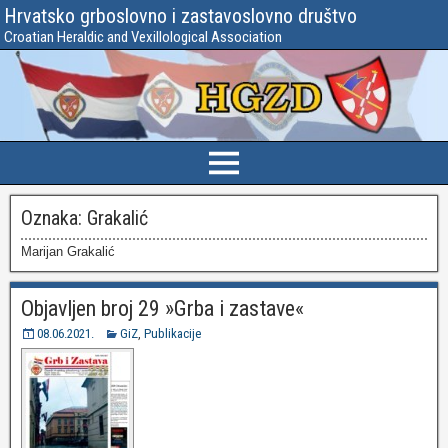
Hrvatsko grboslovno i zastavoslovno društvo
Croatian Heraldic and Vexillological Association
Oznaka:
Grakalić
Marijan Grakalić
Objavljen broj 29 »Grba i zastave«
08.06.2021.
GiZ
,
Publikacije