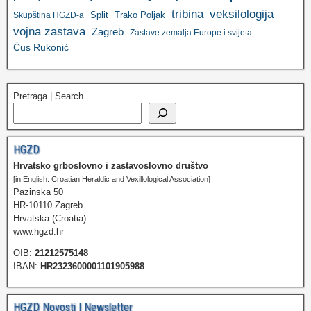
tribina
veksilologija
Split
Trako Poljak
Skupština HGZD-a
vojna zastava
Zagreb
Zastave zemalja Europe i svijeta
Ćus Rukonić
Pretraga | Search
HGZD
Hrvatsko grboslovno i zastavoslovno društvo
[in English: Croatian Heraldic and Vexillological Association]
Pazinska 50
HR-10110 Zagreb
Hrvatska (Croatia)
www.hgzd.hr
OIB:
21212575148
IBAN:
HR2323600001101905988
HGZD Novosti | Newsletter