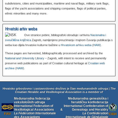
subdivisions, cities and municipalities, maritime and naval flags, military rank flags,
flags of the yacht associations and shipping companies, flags of political parties,
ethnic minorities and many more.
Hrvatski arhiv weba
Ove stranice pobire, bibliografski obrađuje i arhivira
Nacionalna i
sveučilišna knjižnica
Zagreb, namijenjeno preuzimanju i trajnom čuvanju publikacija s
weba kao dijela hrvatske kulturne baštine u
Hrvatskom arhivu weba (HAW)
.
These pages are harvested, bibliographically processed and archived by the
National and University Library
– Zagreb, with intent to receive and permanently
preserve web publications as part of Croatian cultural heritage at
Croatian web
archive (HAW)
.
Hrvatsko grboslovno i zastavoslovno društvo je član međunarodnih udruga |
The
Croatian Heraldic and Vexillological Association is a member of
Međunarodna federacija
Međunarodna genealoška i
veksiloloških udruga
heraldička konfederacija
International Federation of
International Confederation of
Vexillological Associations
&
Genealogy and Heraldry
La Fédération Internationale
La Confédération
FIAV
CIGH
des Associations
Internationale de Généalogie