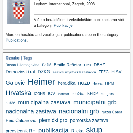
Leykam International, Zagreb, 2008.
Više o heraldičkim i veksilološkim publikacijama vidi
u kategoriji
Publikacije
.
More on heraldic and vexilloligcal publications see in the category
Publications
.
Oznake | Tags
Brstilo Rešetar
DBHZ
Bosna i Hercegovina
Božić
Cres
FIAV
DZKG
Domovinski rat
FFZG
Festival umjetničkih zastavica
Heimer
Galović
heraldika
HGZD
HPM
Horvat
Hrvatska
ICV
izložba
KHDP
ICGHS
kongres
identitet
municipalni grb
municipalna zastava
Kuščić
nacionalni grb
nacionalna zastava
Nazor Čorda
plemićki grb
pomorska zastava
Peić Čaldarović
skup
publikacija
predsjednik RH
Rijeka