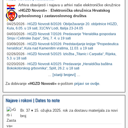
Arhiva obavijesti i najava u arhivi naše elektroničke okružnice
»HGZD Novosti«
:
Elektronička okružnica Hrvatskog
grboslovnog i zastavoslovnog društva
04/25/2026 -
HGZD Novosti 8/2026: Obilježavanje 20. obljetnice HGZD,
Kula, 6.05. u 19 sati; 31CNV Lodi, Italija 23-24.05
04/03/2026 -
HGZD Novosti 7/2026: Predavanje "Heraldika gospodara
Sinja i Cetinske župa", Sinj, 7. 4. u 19 sati
03/09/2026 -
HGZD Novosti 6/2026: Predstavljanje knjige "Propedeutica
heraldica", Kula nad Kamenitim vratima, 11.03. u 19 sati
02/26/2026 -
HGZD Novosti 5/2025: Izložba „Titanic i Carpatia“, Rijeka,
5.3. u 18 sati
02/20/2026 -
HGZD Novosti 4/2025: Predavanje „Heraldička baština
Bokokotorskog grbovnika“, Split, 26.2. u 18 sati
...
[stariji brojevi]
...
Za dobivanje
»HGZD Novosti«
e-poštom
prijavi se ovdje
.
Najave i rokovi | Dates to note
Br. 37 ♦ 15. ožujka 2025. rok za dostavu materijala za novi
broj