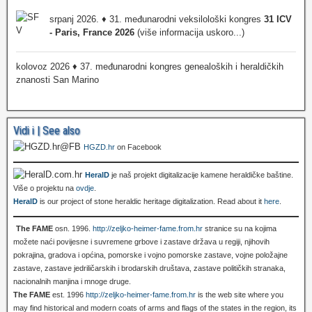
srpanj 2026. ♦ 31. međunarodni veksilološki kongres
31 ICV
- Paris, France 2026
(više informacija uskoro...)
kolovoz 2026 ♦ 37. međunarodni kongres genealoških i heraldičkih
znanosti San Marino
Vidi i | See also
HGZD.hr
on Facebook
HeralD
je naš projekt digitalizacije kamene heraldičke baštine.
Više o projektu na
ovdje
.
HeralD
is our project of stone heraldic heritage digitalization. Read about it
here
.
The FAME
osn. 1996.
http://zeljko-heimer-fame.from.hr
stranice su na kojima
možete naći povijesne i suvremene grbove i zastave država u regiji, njihovih
pokrajina, gradova i općina, pomorske i vojno pomorske zastave, vojne položajne
zastave, zastave jedriličarskih i brodarskih društava, zastave političkih stranaka,
nacionalnih manjina i mnoge druge.
The FAME
est. 1996
http://zeljko-heimer-fame.from.hr
is the web site where you
may find historical and modern coats of arms and flags of the states in the region, its