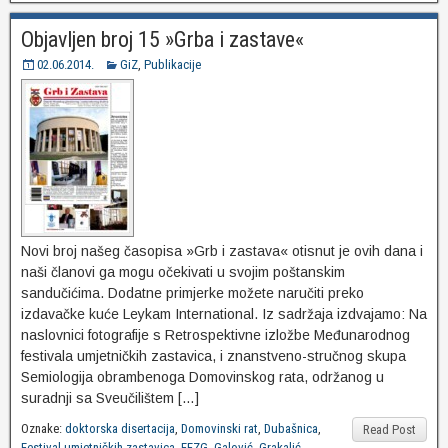
Objavljen broj 15 »Grba i zastave«
02.06.2014.
GiZ
,
Publikacije
Novi broj našeg časopisa »Grb i zastava« otisnut je ovih dana i
naši članovi ga mogu očekivati u svojim poštanskim
sandučićima. Dodatne primjerke možete naručiti preko
izdavačke kuće Leykam International. Iz sadržaja izdvajamo: Na
naslovnici fotografije s Retrospektivne izložbe Međunarodnog
festivala umjetničkih zastavica, i znanstveno-stručnog skupa
Semiologija obrambenoga Domovinskog rata, održanog u
suradnji sa Sveučilištem […]
Oznake:
doktorska disertacija
,
Domovinski rat
,
Dubašnica
,
Read Post
Festival umjetničkih zastavica
,
FFZG
,
Galović
,
Grakalić
,