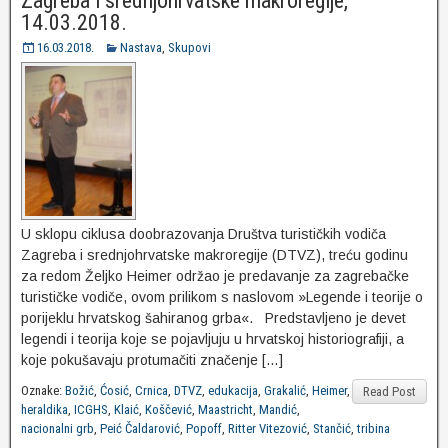
Zagreba i srednjohrvatske makroregije,
14.03.2018.
16.03.2018.
Nastava
,
Skupovi
U sklopu ciklusa doobrazovanja Društva turističkih vodiča
Zagreba i srednjohrvatske makroregije (DTVZ), treću godinu
za redom Željko Heimer održao je predavanje za zagrebačke
turističke vodiče, ovom prilikom s naslovom »Legende i teorije o
porijeklu hrvatskog šahiranog grba«. Predstavljeno je devet
legendi i teorija koje se pojavljuju u hrvatskoj historiografiji, a
koje pokušavaju protumačiti značenje […]
Oznake:
Božić
,
Ćosić
,
Crnica
,
DTVZ
,
edukacija
,
Grakalić
,
Heimer
,
Read Post
heraldika
,
ICGHS
,
Klaić
,
Koščević
,
Maastricht
,
Mandić
,
nacionalni grb
,
Peić Čaldarović
,
Popoff
,
Ritter Vitezović
,
Stančić
,
tribina