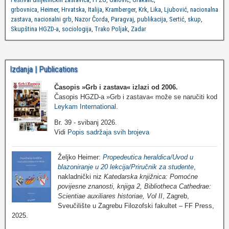
grbovnica
,
Heimer
,
Hrvatska
,
Italija
,
Kramberger
,
Krk
,
Lika
,
Ljubović
,
nacionalna
zastava
,
nacionalni grb
,
Nazor Čorda
,
Paragvaj
,
publikacija
,
Sertić
,
skup
,
Skupština HGZD-a
,
sociologija
,
Trako Poljak
,
Zadar
Izdanja | Publications
Časopis »Grb i zastava«
izlazi od 2006.
Časopis HGZD-a »Grb i zastava« može se naručiti kod
Leykam International
.
Br. 39 - svibanj 2026.
Vidi
Popis sadržaja svih brojeva
Željko Heimer:
Propedeutica heraldica/Uvod u
blazoniranje u 20 lekcija/Priručnik za studente
,
nakladnički niz
Katedarska knjižnica: Pomoćne
povijesne znanosti, knjiga 2, Bibliotheca Cathedrae:
Scientiae auxiliares historiae, Vol II
, Zagreb,
Sveučilište u Zagrebu Filozofski fakultet – FF Press,
2025.