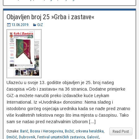
Objavljen broj 25 »Grba i zastave«
13.06.2019.
GiZ
Ulazeću u svoje 13. godište objavljen je 25. broj našeg
časopisa »Grb i zastava« na 36 stranica. Dodatne primjerke
GiZ-a možete naručiti preko izdavačke kuće Leykam
International. Iz »Uvodnika« donosimo: Nema slađeg i
istodobno gorčeg osjećaja urednika kada se nađe pred znatno
više kvalitetnih tekstova nego što ima mjesta u časopisu. Tako
sam se našao pred nezahvalnim izborom […]
Oznake:
Barić
,
Bosna i Hercegovina
,
Božić
,
crkvena heraldika
,
Read Post
Dmičić
,
Dubrovnik
,
Festival umjetničkih zastavica
,
Galović
,