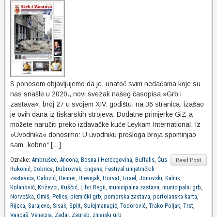
S ponosom objavljujemo da je, unatoč svim nedaćama koje su
nas snašle u 2020., novi svezak našeg časopisa »Grb i
zastava«, broj 27 u svojem XIV. godištu, na 36 stranica, izašao
je ovih dana iz tiskarskih strojeva. Dodatne primjerke GiZ-a
možete naručiti preko izdavačke kuće Leykam International. Iz
»Uvodnika« donosimo: U uvodniku prošloga broja spominjao
sam „kobno“ […]
Oznake:
Ambrušec
,
Ancona
,
Bosna i Hercegovina
,
Buffalis
,
Ćus
Read Post
Rukonić
,
Dobrica
,
Dubrovnik
,
Engene
,
Festival umjetničkih
zastavica
,
Galović
,
Heimer
,
Hlevnjak
,
Horvat
,
Izrael
,
Jonovski
,
Kalnik
,
Kolanović
,
Križevci
,
Kuščić
,
Libri Regii
,
municipalna zastava
,
municipalni grb
,
Norveška
,
Omiš
,
Pelles
,
plemićki grb
,
pomorska zastava
,
portolanska karta
,
Rijeka
,
Sarajevo
,
Sisak
,
Split
,
Sulejmanagić
,
Todorović
,
Trako Poljak
,
Trst
,
Vancaš
,
Venecija
,
Zadar
,
Zagreb
,
zmajski grb