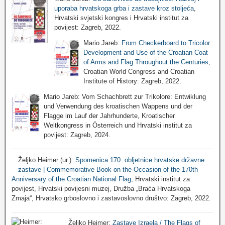
uporaba hrvatskoga grba i zastave kroz stoljeća
,
Hrvatski svjetski kongres i Hrvatski institut za
povijest: Zagreb, 2022.
Mario Jareb:
From Checkerboard to Tricolor:
Development and Use of the Croatian Coat
of Arms and Flag Throughout the Centuries
,
Croatian World Congress and Croatian
Institute of History: Zagreb, 2022.
Mario Jareb: Vom Schachbrett zur Trikolore: Entwiklung
und Verwendung des kroatischen Wappens und der
Flagge im Lauf der Jahrhunderte, Kroatischer
Weltkongress in Österreich und Hrvatski institut za
povijest: Zagreb, 2024.
Željko Heimer (ur.):
Spomenica 170. obljetnice hrvatske državne
zastave | Commemorative Book on the Occasion of the 170th
Anniversary of the Croatian National Flag
, Hrvatski institut za
povijest, Hrvatski povijesni muzej, Družba „Braća Hrvatskoga
Zmaja“, Hrvatsko grboslovno i zastavoslovno društvo: Zagreb, 2022.
Željko Heimer:
Zastave Izraela / The Flags of