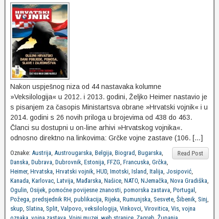
Nakon uspješnog niza od 44 nastavaka kolumne
»Veksilologija« u 2012. i 2013. godini, Željko Heimer nastavio je
s pisanjem za časopis Ministartsva obrane »Hrvatski vojnik« i u
2014. godini s 26 novih priloga u brojevima od 438 do 463.
Članci su dostupni u on-line arhivi »Hrvatskog vojnika«.
odnosno direktno na linkovima: Grčke vojne zastave (106. […]
Oznake:
Austrija
,
Austrougarska
,
Belgija
,
Biograd
,
Bugarska
,
Read Post
Danska
,
Dubrava
,
Dubrovnik
,
Estonija
,
FFZG
,
Francuska
,
Grčka
,
Heimer
,
Hrvatska
,
Hrvatski vojnik
,
HUD
,
Imotski
,
Island
,
Italija
,
Josipović
,
Kanada
,
Karlovac
,
Latvija
,
Mađarska
,
Našice
,
NATO
,
NJemačka
,
Nova Gradiška
,
Ogulin
,
Osijek
,
pomoćne povijesne znanosti
,
pomorska zastava
,
Portugal
,
Požega
,
predsjednik RH
,
publikacija
,
Rijeka
,
Rumunjska
,
Sesvete
,
Šibenik
,
Sinj
,
skup
,
Slatina
,
Split
,
Valpovo
,
veksilologija
,
Vinkovci
,
Virovitica
,
Vis
,
vojna
oznaka
,
vojna zastava
,
Vojni muzej
,
web stranice
,
Zagreb
,
Županja