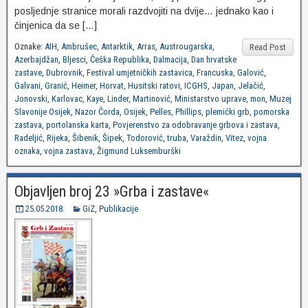
posljednje stranice morali razdvojiti na dvije… jednako kao i
činjenica da se […]
Oznake:
AIH
,
Ambrušec
,
Antarktik
,
Arras
,
Austrougarska
,
Read Post
Azerbajdžan
,
Bljesci
,
Češka Republika
,
Dalmacija
,
Dan hrvatske
zastave
,
Dubrovnik
,
Festival umjetničkih zastavica
,
Francuska
,
Galović
,
Galvani
,
Granić
,
Heimer
,
Horvat
,
Husitski ratovi
,
ICGHS
,
Japan
,
Jelačić
,
Jonovski
,
Karlovac
,
Kaye
,
Linder
,
Martinović
,
Ministarstvo uprave
,
mon
,
Muzej
Slavonije Osijek
,
Nazor Čorda
,
Osijek
,
Pelles
,
Phillips
,
plemićki grb
,
pomorska
zastava
,
portolanska karta
,
Povjerenstvo za odobravanje grbova i zastava
,
Radeljić
,
Rijeka
,
Šibenik
,
Šipek
,
Todorović
,
truba
,
Varaždin
,
Vitez
,
vojna
oznaka
,
vojna zastava
,
Žigmund Luksemburški
Objavljen broj 23 »Grba i zastave«
25.05.2018.
GiZ
,
Publikacije