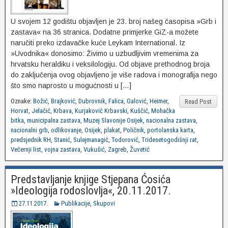
U svojem 12 godištu objavljen je 23. broj našeg časopisa »Grb i
zastava« na 36 stranica. Dodatne primjerke GiZ-a možete
naručiti preko izdavačke kuće Leykam International. Iz
»Uvodnika« donosimo: Živimo u uzbudljivim vremenima za
hrvatsku heraldiku i veksilologiju. Od objave prethodnog broja
do zaključenja ovog objavljeno je više radova i monografija nego
što smo naprosto u mogućnosti u […]
Oznake:
Božić
,
Brajković
,
Dubrovnik
,
Falica
,
Galović
,
Heimer
,
Read Post
Horvat
,
Jelačić
,
Krbava
,
Kurjaković Krbavski
,
Kuščić
,
Mohačka
bitka
,
municipalna zastava
,
Muzej Slavonije Osijek
,
nacionalna zastava
,
nacionalni grb
,
odlikovanje
,
Osijek
,
plakat
,
Poličnik
,
portolanska karta
,
predsjednik RH
,
Stanić
,
Sulejmanagić
,
Todorović
,
Tridesetogodišnji rat
,
Večernji list
,
vojna zastava
,
Vukušić
,
Zagreb
,
Žuvetić
Predstavljanje knjige Stjepana Ćosića
»Ideologija rodoslovlja«, 20.11.2017.
27.11.2017.
Publikacije
,
Skupovi