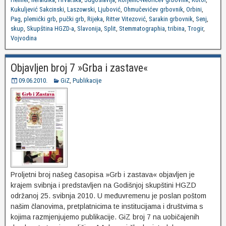
Kukuljević Sakcinski
,
Laszowski
,
Ljubović
,
Ohmučevićev grbovnik
,
Orbini
,
Pag
,
plemićki grb
,
pučki grb
,
Rijeka
,
Ritter Vitezović
,
Sarakin grbovnik
,
Senj
,
skup
,
Skupština HGZD-a
,
Slavonija
,
Split
,
Stemmatographia
,
tribina
,
Trogir
,
Vojvodina
Objavljen broj 7 »Grba i zastave«
09.06.2010.
GiZ
,
Publikacije
Proljetni broj našeg časopisa »Grb i zastava« objavljen je
krajem svibnja i predstavljen na Godišnjoj skupštini HGZD
održanoj 25. svibnja 2010. U međuvremenu je poslan poštom
našim članovima, pretplatnicima te institucijama i društvima s
kojima razmjenjujemo publikacije. GiZ broj 7 na uobičajenih