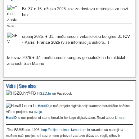
Br. 37 ♦ 15. ožujka 2025. rok za dostavu materijala za novi
broj
srpanj 2026. ♦ 31. međunarodni veksilološki kongres
31 ICV
- Paris, France 2026
(više informacija uskoro...)
kolovoz 2026 ♦ 37. međunarodni kongres genealoških i heraldičkih
znanosti San Marino
Vidi i | See also
HGZD.hr
on Facebook
HeralD
je naš projekt digitalizacije kamene heraldičke baštine.
Više o projektu na
ovdje
.
HeralD
is our project of stone heraldic heritage digitalization. Read about it
here
.
The FAME
osn. 1996.
http://zeljko-heimer-fame.from.hr
stranice su na kojima
možete naći povijesne i suvremene grbove i zastave država u regiji, njihovih