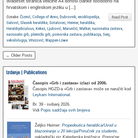
dvadeset stranica veličine A4 donosi članke istodobno na
hrvatskom i engleskom jeziku u […]
Oznake:
Čizmić
,
College of Arms
,
Dubrovnik
,
enciklopedija
,
Read Post
Galović
,
Glasnik heraldike
,
Gotalovec
,
Heimer
,
heraldika
,
Heraldrydiculous
,
Kekez
,
Ljubović
,
Marunčić
,
Matker
,
nacionalna zastava
,
nacionalni grb
,
plemićki grb
,
pomorska zastava
,
publikacija
,
Senj
,
veksilologija
,
Vitezović
,
Wappen-Löwe
← Older Posts
Izdanja | Publications
Časopis »Grb i zastava«
izlazi od 2006.
Časopis HGZD-a »Grb i zastava« može se naručiti kod
Leykam International
.
Br. 39 - svibanj 2026.
Vidi
Popis sadržaja svih brojeva
Željko Heimer:
Propedeutica heraldica/Uvod u
blazoniranje u 20 lekcija/Priručnik za studente
,
nakladnički niz
Katedarska knjižnica: Pomoćne