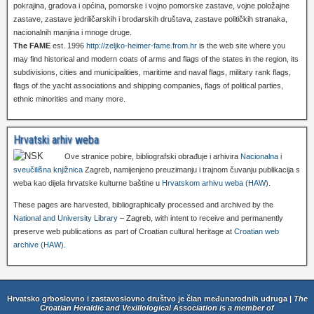
pokrajina, gradova i općina, pomorske i vojno pomorske zastave, vojne položajne
zastave, zastave jedriličarskih i brodarskih društava, zastave političkih stranaka,
nacionalnih manjina i mnoge druge.
The FAME
est. 1996
http://zeljko-heimer-fame.from.hr
is the web site where you
may find historical and modern coats of arms and flags of the states in the region, its
subdivisions, cities and municipalities, maritime and naval flags, military rank flags,
flags of the yacht associations and shipping companies, flags of political parties,
ethnic minorities and many more.
Hrvatski arhiv weba
Ove stranice pobire, bibliografski obrađuje i arhivira
Nacionalna i
sveučilišna knjižnica
Zagreb, namijenjeno preuzimanju i trajnom čuvanju publikacija s
weba kao dijela hrvatske kulturne baštine u
Hrvatskom arhivu weba (HAW)
.
These pages are harvested, bibliographically processed and archived by the
National and University Library
– Zagreb, with intent to receive and permanently
preserve web publications as part of Croatian cultural heritage at
Croatian web
archive (HAW)
.
Hrvatsko grboslovno i zastavoslovno društvo je član međunarodnih udruga |
The
Croatian Heraldic and Vexillological Association is a member of