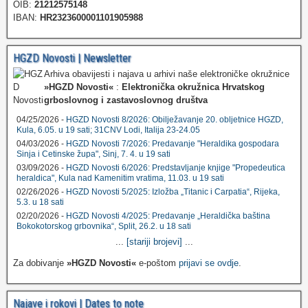
OIB:
21212575148
IBAN:
HR2323600001101905988
HGZD Novosti | Newsletter
Arhiva obavijesti i najava u arhivi naše elektroničke okružnice
»HGZD Novosti«
:
Elektronička okružnica Hrvatskog
grboslovnog i zastavoslovnog društva
04/25/2026 -
HGZD Novosti 8/2026: Obilježavanje 20. obljetnice HGZD,
Kula, 6.05. u 19 sati; 31CNV Lodi, Italija 23-24.05
04/03/2026 -
HGZD Novosti 7/2026: Predavanje "Heraldika gospodara
Sinja i Cetinske župa", Sinj, 7. 4. u 19 sati
03/09/2026 -
HGZD Novosti 6/2026: Predstavljanje knjige "Propedeutica
heraldica", Kula nad Kamenitim vratima, 11.03. u 19 sati
02/26/2026 -
HGZD Novosti 5/2025: Izložba „Titanic i Carpatia“, Rijeka,
5.3. u 18 sati
02/20/2026 -
HGZD Novosti 4/2025: Predavanje „Heraldička baština
Bokokotorskog grbovnika“, Split, 26.2. u 18 sati
...
[stariji brojevi]
...
Za dobivanje
»HGZD Novosti«
e-poštom
prijavi se ovdje
.
Najave i rokovi | Dates to note