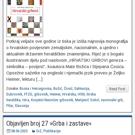
Potkraj veljače ove godine iz tiska je izišla najnovija monografija
o hrvatskim povijesnim zemaljskim, nacionalnim, a ujedno i
aktualnim državnim heraldičkim znamenjima. Riječ je o bogato
ilustriranom djelu pod naslovom „HRVATSKI GRBOVI geneza –
simbolika – povijest“, koautora Mate Božića i Stjepana Ćosića.
Opsežne sažetke na engleski i njemački jezik preveo je Željko
Heimer, lekturu […]
Oznake:
Bosna i Hercegovina
,
Božić
,
Ćosić
,
Dalmacija
,
Read Post
Dubrovnik
,
FFZG
,
grbovnik
,
Heimer
,
Hrvatska
,
HSN
,
ilirska
heraldika
,
Istra
,
Korjenić-Neorićev grbovnik
,
Matijević Sokol
,
nacionalni grb
,
Pilar
,
Slavonija
Objavljen broj 27 »Grba i zastave«
08.06.2020.
GiZ
,
Publikacije