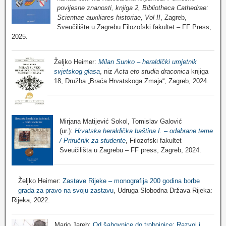
povijesne znanosti, knjiga 2, Bibliotheca Cathedrae:
Scientiae auxiliares historiae, Vol II
, Zagreb,
Sveučilište u Zagrebu Filozofski fakultet – FF Press,
2025.
Željko Heimer:
Milan Sunko – heraldički umjetnik
svjetskog glasa
, niz
Acta eto studia draconica
knjiga
18, Družba „Braća Hrvatskoga Zmaja“, Zagreb, 2024.
Mirjana Matijević Sokol, Tomislav Galović
(ur.):
Hrvatska heraldička baština I. – odabrane teme
/ Priručnik za studente
, Filozofski fakultet
Sveučilišta u Zagrebu – FF press, Zagreb, 2024.
Željko Heimer:
Zastave Rijeke – monografija 200 godina borbe
grada za pravo na svoju zastavu
, Udruga Slobodna Država Rijeka:
Rijeka, 2022.
Mario Jareb:
Od šahovnice do trobojnice: Razvoj i