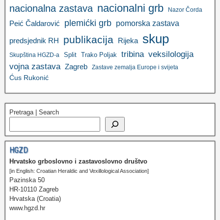
nacionalni grb
nacionalna zastava
Nazor Čorda
plemićki grb
pomorska zastava
Peić Čaldarović
skup
publikacija
predsjednik RH
Rijeka
tribina
veksilologija
Split
Trako Poljak
Skupština HGZD-a
vojna zastava
Zagreb
Zastave zemalja Europe i svijeta
Ćus Rukonić
Pretraga | Search
HGZD
Hrvatsko grboslovno i zastavoslovno društvo
[in English: Croatian Heraldic and Vexillological Association]
Pazinska 50
HR-10110 Zagreb
Hrvatska (Croatia)
www.hgzd.hr