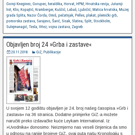
Gornji Kneginec
,
Gorupec
,
heraldika
,
Horvat
,
HPM
,
Hrvatska revija
,
Jutarnji
list
,
Klis
,
Kopajtić
,
Kramberger
,
Kuščić
,
Labaš
,
Ljubičić
,
Matica hrvatska
,
Muzej
grada Splita
,
Nazor Čorda
,
Omiš
,
pečatnjak
,
Pelles
,
plakat
,
plemićki grb
,
pomorska zastava
,
Sarajevo
,
Šarić
,
Sisak
,
Slatina
,
Split
,
Stockholm
,
Sulejmanagić
,
Tesla
,
Vitez
,
vojna zastava
,
Zagreb
Objavljen broj 24 »Grba i zastave«
20.11.2018.
GiZ
,
Publikacije
U svojem 12 godištu objavljen je 24. broj našeg časopisa »Grb i
zastava« na 36 stranica. Dodatne primjerke GiZ-a možete
naručiti preko izdavačke kuće Leykam International. Iz
»Uvodnika« donosimo: Neizmjerno nas veseli činjenica da smo
u odnosu na ranije brojeve GiZ, ovaj puta našu Kronologiju s