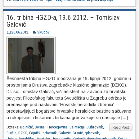
16. tribina HGZD-a, 19.6.2012. – Tomislav
Galović
20.06.2012.
Skupovi
Šesnaesta tribina HGZD-a održana je 19. lipnja 2012. godine u
prostorijama Društva zagrebačke klasične gimnazije (DZKG).
Dr. sc. Tomislav Galović, viši asistent na Zavodu za hrvatsku
povijest Filozofskog fakulteta Sveučilišta u Zagrebu održao je
predavanje pod naslovom “Hrvatski heraldički zbornici”
predstavljajući bogatstvo hrvatske heraldičke baštine sačuvano
u rukopisnim i tiskanim zbirkama grbova koje su nastajale […]
Oznake:
Bojničić
,
Bosna i Hercegovina
,
Dalmacija
,
Dubrovnik
,
Read Post
Duišin
,
DZKG
,
Fojnički grbovnik
,
Galović
,
Granić
,
grbovnik
,
Heimer
,
heraldika
,
Hrvatska
,
Jugoslavija
,
Korjenić-Neorićev grbovnik
,
Kotor
,