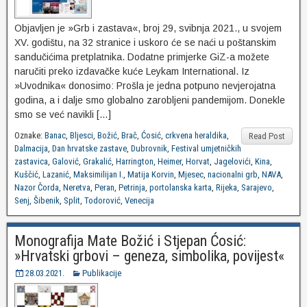
Objavljen je »Grb i zastava«, broj 29, svibnja 2021., u svojem
XV. godištu, na 32 stranice i uskoro će se naći u poštanskim
sandučićima pretplatnika. Dodatne primjerke GiZ-a možete
naručiti preko izdavačke kuće Leykam International. Iz
»Uvodnika« donosimo: Prošla je jedna potpuno nevjerojatna
godina, a i dalje smo globalno zarobljeni pandemijom. Donekle
smo se već navikli […]
Oznake:
Banac
,
Bljesci
,
Božić
,
Brač
,
Ćosić
,
crkvena heraldika
,
Read Post
Dalmacija
,
Dan hrvatske zastave
,
Dubrovnik
,
Festival umjetničkih
zastavica
,
Galović
,
Grakalić
,
Harrington
,
Heimer
,
Horvat
,
Jagelovići
,
Kina
,
Kuščić
,
Lazanić
,
Maksimilijan I.
,
Matija Korvin
,
Mjesec
,
nacionalni grb
,
NAVA
,
Nazor Čorda
,
Neretva
,
Peran
,
Petrinja
,
portolanska karta
,
Rijeka
,
Sarajevo
,
Senj
,
Šibenik
,
Split
,
Todorović
,
Venecija
Monografija Mate Božić i Stjepan Ćosić:
»Hrvatski grbovi – geneza, simbolika, povijest«
28.03.2021.
Publikacije