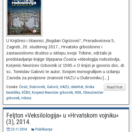
U Knjižnici i čitaonici „Bogdan Ogrizović“, Preradovićeva 5,
Zagreb, 20. studenog 2017., Hrvatsko grboslovno i
zastavoslovno društvo u sklopu svoje Tribine, održalo je
predstavljanje knjige Stjepana Ćosića »Ideologija rodoslovlja.
Korjenić-Neorićev Grbovnik iz 1595.« O knjizi je govorio doc. dr.
sc. Tomislav Galović te autor. Svojom monografijom u izdanju
Zavoda za povijesne znanosti HAZU u Dubrovniku […]
Oznake:
Ćosić
,
Dubrovnik
,
Galović
,
HAZU
,
identitet
,
ilirska
Read Post
heraldika
,
KČBO
,
Korjenić-Neorićev grbovnik
,
NSK
,
Ohmučevićev
grbovnik
,
tribina
Feljton »Veksilologija« u »Hrvatskom vojniku«
(3), 2014.
25.11.2014.
Publikacije