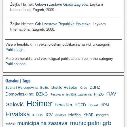
Željko Heimer:
Grbovi i zastave Grada Zagreba
, Leykam
International, Zagreb, 2009.
Željko Heimer:
Grb i zastava Republike Hrvatske
, Leykam
International, Zagreb, 2008.
Više o heraldičkim i veksilološkim publikacijama vidi u kategoriji
Publikacije
.
More on heraldic and vexilloligcal publications see in the category
Publications
.
Oznake | Tags
Brstilo Rešetar
DBHZ
Bosna i Hercegovina
Božić
Cres
FIAV
DZKG
Domovinski rat
FFZG
Festival umjetničkih zastavica
Heimer
Galović
heraldika
HGZD
HPM
Horvat
Hrvatska
ICV
izložba
KHDP
ICGHS
kongres
identitet
municipalni grb
municipalna zastava
Kuščić