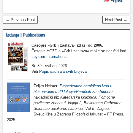
English
← Previous Post
Next Post →
Izdanja | Publications
Časopis »Grb i zastava«
izlazi od 2006.
Časopis HGZD-a »Grb i zastava« može se naručiti kod
Leykam International
.
Br. 39 - svibanj 2026.
Vidi
Popis sadržaja svih brojeva
Željko Heimer:
Propedeutica heraldica/Uvod u
blazoniranje u 20 lekcija/Priručnik za studente
,
nakladnički niz
Katedarska knjižnica: Pomoćne
povijesne znanosti, knjiga 2, Bibliotheca Cathedrae:
Scientiae auxiliares historiae, Vol II
, Zagreb,
Sveučilište u Zagrebu Filozofski fakultet – FF Press,
2025.