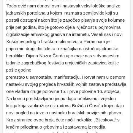
Todorović nam donosi osmi nastavak veksilološke analize
jadranskih portolana u kojem razmatra zemljovide koji su
postali dostupni nakon što je započeo pisanje svoje kolumne
prije pet godina, što je gotovo cijela vječnost u pojmovima
digitalizacije arhivskog gradiva na internetu. Veseli nas i novi
Kuščićev prilog o bračkom plemstvu, a Peran nam je
pripremio drugi dio teksta o značajkama istočnojadranske
heraldike. Dijana Nazor Čorda upoznaje nas s dvanaestim
izdanje zagrebačkog festivala umjetničkih zastavica koji je
pošle godine
prerastao u samostalnu manifestaciju. Horvat nam u osmom
nastavku svojeg pregleda hrvatskih vojnih zastava predstavlja
one vladara druge polovine 15. i prve polovine 16. stoljeća.
Na koncu predstavljamo jednu dugo očekivanu i vrijednu
knjigu koja zaokružuje niz radova Božića i Ćosića kojim daju
novi pogled na teze o nastanku hrvatskih povijesnih grbova.
Kroz stranice ovog broja ćete naći i nekoliko „Bljeskova“ s
kraćim prilozima o grbovima i zastavama iz medija.