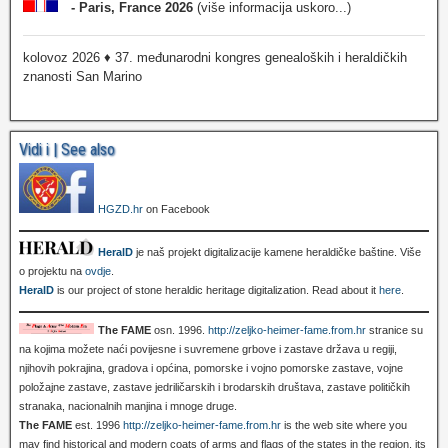
- Paris, France 2026
(više informacija uskoro...)
kolovoz 2026 ♦ 37. međunarodni kongres genealoških i heraldičkih
znanosti San Marino
Vidi i | See also
HGZD.hr
on Facebook
HeralD
je naš projekt digitalizacije kamene heraldičke baštine. Više
o projektu na
ovdje
.
HeralD
is our project of stone heraldic heritage digitalization. Read about it
here
.
The FAME
osn. 1996.
http://zeljko-heimer-fame.from.hr
stranice su
na kojima možete naći povijesne i suvremene grbove i zastave država u regiji,
njihovih pokrajina, gradova i općina, pomorske i vojno pomorske zastave, vojne
položajne zastave, zastave jedriličarskih i brodarskih društava, zastave političkih
stranaka, nacionalnih manjina i mnoge druge.
The FAME
est. 1996
http://zeljko-heimer-fame.from.hr
is the web site where you
may find historical and modern coats of arms and flags of the states in the region, its