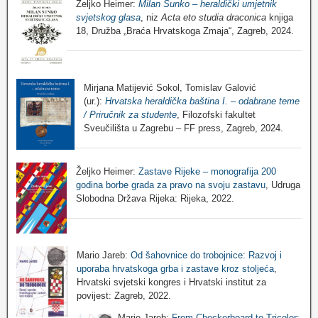
Željko Heimer:
Milan Sunko – heraldički umjetnik
svjetskog glasa
, niz
Acta eto studia draconica
knjiga
18, Družba „Braća Hrvatskoga Zmaja“, Zagreb, 2024.
Mirjana Matijević Sokol, Tomislav Galović
(ur.):
Hrvatska heraldička baština I. – odabrane teme
/ Priručnik za studente
, Filozofski fakultet
Sveučilišta u Zagrebu – FF press, Zagreb, 2024.
Željko Heimer:
Zastave Rijeke – monografija 200
godina borbe grada za pravo na svoju zastavu
, Udruga
Slobodna Država Rijeka: Rijeka, 2022.
Mario Jareb:
Od šahovnice do trobojnice: Razvoj i
uporaba hrvatskoga grba i zastave kroz stoljeća
,
Hrvatski svjetski kongres i Hrvatski institut za
povijest: Zagreb, 2022.
Mario Jareb:
From Checkerboard to Tricolor: