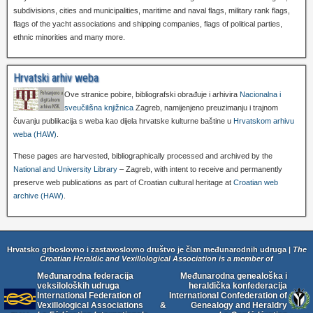
subdivisions, cities and municipalities, maritime and naval flags, military rank flags,
flags of the yacht associations and shipping companies, flags of political parties,
ethnic minorities and many more.
Hrvatski arhiv weba
Ove stranice pobire, bibliografski obrađuje i arhivira
Nacionalna i
sveučilišna knjižnica
Zagreb, namijenjeno preuzimanju i trajnom
čuvanju publikacija s weba kao dijela hrvatske kulturne baštine u
Hrvatskom arhivu
weba (HAW)
.
These pages are harvested, bibliographically processed and archived by the
National and University Library
– Zagreb, with intent to receive and permanently
preserve web publications as part of Croatian cultural heritage at
Croatian web
archive (HAW)
.
Hrvatsko grboslovno i zastavoslovno društvo je član međunarodnih udruga |
The
Croatian Heraldic and Vexillological Association is a member of
Međunarodna federacija
Međunarodna genealoška i
veksiloloških udruga
heraldička konfederacija
International Federation of
International Confederation of
Vexillological Associations
&
Genealogy and Heraldry