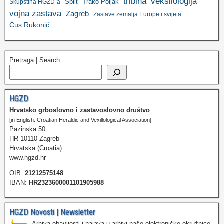
tribina
veksilologija
Split
Trako Poljak
Skupština HGZD-a
vojna zastava
Zagreb
Zastave zemalja Europe i svijeta
Ćus Rukonić
Pretraga | Search
HGZD
Hrvatsko grboslovno i zastavoslovno društvo
[in English: Croatian Heraldic and Vexillological Association]
Pazinska 50
HR-10110 Zagreb
Hrvatska (Croatia)
www.hgzd.hr
OIB:
21212575148
IBAN:
HR2323600001101905988
HGZD Novosti | Newsletter
Arhiva obavijesti i najava u arhivi naše elektroničke okružnice