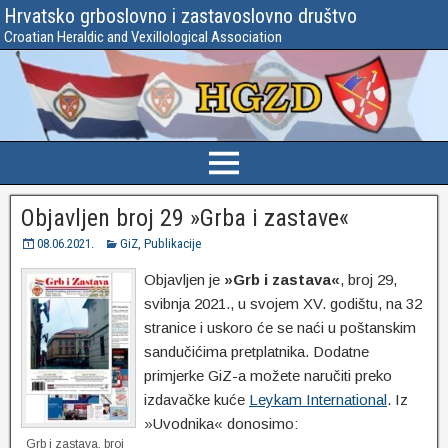
Hrvatsko grboslovno i zastavoslovno društvo
Croatian Heraldic and Vexillological Association
Objavljen broj 29 »Grba i zastave«
08.06.2021.
GiZ
,
Publikacije
Objavljen je
»Grb i zastava«
, broj 29,
svibnja 2021., u svojem XV. godištu, na 32
stranice i uskoro će se naći u poštanskim
sandučićima pretplatnika. Dodatne
primjerke GiZ-a možete naručiti preko
izdavačke kuće
Leykam International
. Iz
»Uvodnika« donosimo:
Grb i zastava, broj