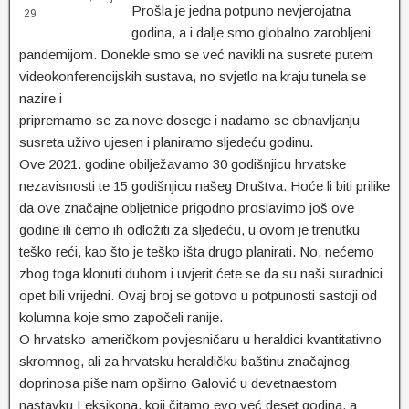
Prošla je jedna potpuno nevjerojatna
29
godina, a i dalje smo globalno zarobljeni
pandemijom. Donekle smo se već navikli na susrete putem
videokonferencijskih sustava, no svjetlo na kraju tunela se
nazire i
pripremamo se za nove dosege i nadamo se obnavljanju
susreta uživo ujesen i planiramo sljedeću godinu.
Ove 2021. godine obilježavamo 30 godišnjicu hrvatske
nezavisnosti te 15 godišnjicu našeg Društva. Hoće li biti prilike
da ove značajne obljetnice prigodno proslavimo još ove
godine ili ćemo ih odložiti za sljedeću, u ovom je trenutku
teško reći, kao što je teško išta drugo planirati. No, nećemo
zbog toga klonuti duhom i uvjerit ćete se da su naši suradnici
opet bili vrijedni. Ovaj broj se gotovo u potpunosti sastoji od
kolumna koje smo započeli ranije.
O hrvatsko-američkom povjesničaru u heraldici kvantitativno
skromnog, ali za hrvatsku heraldičku baštinu značajnog
doprinosa piše nam opširno Galović u devetnaestom
nastavku Leksikona, koji čitamo evo već deset godina, a