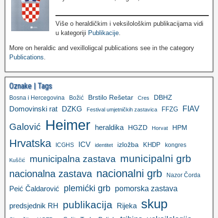
Više o heraldičkim i veksilološkim publikacijama vidi
u kategoriji
Publikacije
.
More on heraldic and vexilloligcal publications see in the category
Publications
.
Oznake | Tags
Brstilo Rešetar
DBHZ
Bosna i Hercegovina
Božić
Cres
FIAV
DZKG
Domovinski rat
FFZG
Festival umjetničkih zastavica
Heimer
Galović
heraldika
HGZD
HPM
Horvat
Hrvatska
ICV
izložba
KHDP
ICGHS
kongres
identitet
municipalni grb
municipalna zastava
Kuščić
nacionalni grb
nacionalna zastava
Nazor Čorda
plemićki grb
pomorska zastava
Peić Čaldarović
skup
publikacija
predsjednik RH
Rijeka