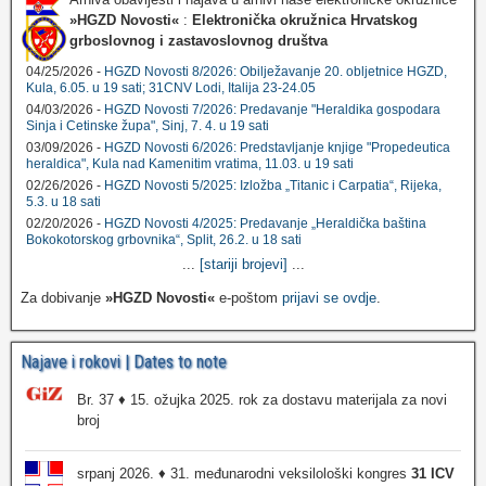
»HGZD Novosti«
:
Elektronička okružnica Hrvatskog
grboslovnog i zastavoslovnog društva
04/25/2026 -
HGZD Novosti 8/2026: Obilježavanje 20. obljetnice HGZD,
Kula, 6.05. u 19 sati; 31CNV Lodi, Italija 23-24.05
04/03/2026 -
HGZD Novosti 7/2026: Predavanje "Heraldika gospodara
Sinja i Cetinske župa", Sinj, 7. 4. u 19 sati
03/09/2026 -
HGZD Novosti 6/2026: Predstavljanje knjige "Propedeutica
heraldica", Kula nad Kamenitim vratima, 11.03. u 19 sati
02/26/2026 -
HGZD Novosti 5/2025: Izložba „Titanic i Carpatia“, Rijeka,
5.3. u 18 sati
02/20/2026 -
HGZD Novosti 4/2025: Predavanje „Heraldička baština
Bokokotorskog grbovnika“, Split, 26.2. u 18 sati
...
[stariji brojevi]
...
Za dobivanje
»HGZD Novosti«
e-poštom
prijavi se ovdje
.
Najave i rokovi | Dates to note
Br. 37 ♦ 15. ožujka 2025. rok za dostavu materijala za novi
broj
srpanj 2026. ♦ 31. međunarodni veksilološki kongres
31 ICV