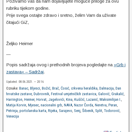
Pozivamo vas da nam dojavljujete moguće priloge za ovu
rubriku tijekom godine.
Prije svega ostajte zdravo i sretno, želim Vam da uživate
čitajući GiZ,
Željko Heimer
—
Popis sadržaja ovog i prethodnih brojeva pogledajte na
»Grb i
zastava« – Sadržaj
.
Updated: 08.06.2021. — 20:16
Oznake:
Banac
,
Bljesci
,
Božić
,
Brač
,
Ćosić
,
crkvena heraldika
,
Dalmacija
,
Dan
hrvatske zastave
,
Dubrovnik
,
Festival umjetničkih zastavica
,
Galović
,
Grakalić
,
Harrington
,
Heimer
,
Horvat
,
Jagelovići
,
Kina
,
Kuščić
,
Lazanić
,
Maksimilijan I.
,
Matija Korvin
,
Mjesec
,
nacionalni grb
,
NAVA
,
Nazor Čorda
,
Neretva
,
Peran
,
Petrinja
,
portolanska karta
,
Rijeka
,
Sarajevo
,
Senj
,
Šibenik
,
Split
,
Todorović
,
Venecija