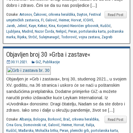
dobro i zdravo. Čini se da su nas posljedice […]
Oznake:
Antonov
,
Čakovec
,
crkvena heraldika
,
Dayton
,
Festival
Read Post
umjetničkih zastavica
,
FI
,
Galović
,
Heimer
,
Horvat
,
ICGHS
,
Jareb
,
Jelinić
,
Kaye
,
Kekez
,
Kina
,
Korjenić-Neorićev grbovnik
,
Kuščić
,
Ljubljana
,
Madrid
,
Nazor Čorda
,
Nelipić
,
Peran
,
portolanska karta
,
poštanska
marka
,
Rijeka
,
Strčić
,
Sulejmanagić
,
Todorović
,
vojna zastava
,
Zagreb
Objavljen broj 30 »Grba i zastave«
30.11.2021.
GiZ
,
Publikacije
Objavljen je »Grb i zastava«, broj 30, studenog 2021., u svojem
XV. godištu, na 36 stranica i uskoro će se naći u poštanskim
sandučićima pretplatnika. Dodatne primjerke GiZ-a možete
naručiti preko izdavačke kuće Leykam International. Iz
»Uvodnika« donosimo: Dragi čitatelju, Nadam se da ste dobro i
zdravo. Iako smo i dalje u okružju pandemije, život se […]
Oznake:
Albanija
,
Bologna
,
Borković
,
Brač
,
crkvena heraldika
,
Read Post
Crna Gora
,
Domovinski rat
,
Galović
,
Heimer
,
Horvat
,
Italija
,
Kuščić
,
Mađarska
,
Mohačka bitka
,
Peran
,
plemićki grb
,
portolanska karta
,