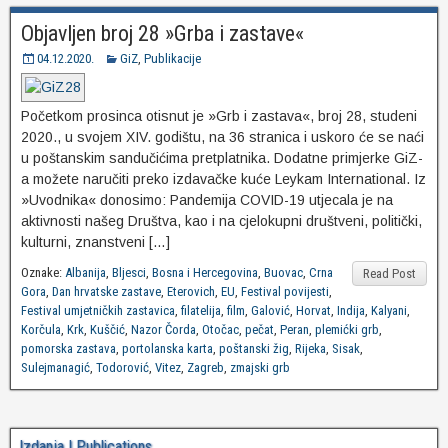
Objavljen broj 28 »Grba i zastave«
04.12.2020.
GiZ
,
Publikacije
Početkom prosinca otisnut je »Grb i zastava«, broj 28, studeni
2020., u svojem XIV. godištu, na 36 stranica i uskoro će se naći
u poštanskim sandučićima pretplatnika. Dodatne primjerke GiZ-
a možete naručiti preko izdavačke kuće Leykam International. Iz
»Uvodnika« donosimo: Pandemija COVID-19 utjecala je na
aktivnosti našeg Društva, kao i na cjelokupni društveni, politički,
kulturni, znanstveni […]
Oznake:
Albanija
,
Bljesci
,
Bosna i Hercegovina
,
Buovac
,
Crna
Read Post
Gora
,
Dan hrvatske zastave
,
Eterovich
,
EU
,
Festival povijesti
,
Festival umjetničkih zastavica
,
filatelija
,
film
,
Galović
,
Horvat
,
Indija
,
Kalyani
,
Korčula
,
Krk
,
Kuščić
,
Nazor Čorda
,
Otočac
,
pečat
,
Peran
,
plemićki grb
,
pomorska zastava
,
portolanska karta
,
poštanski žig
,
Rijeka
,
Sisak
,
Sulejmanagić
,
Todorović
,
Vitez
,
Zagreb
,
zmajski grb
Izdanja | Publications