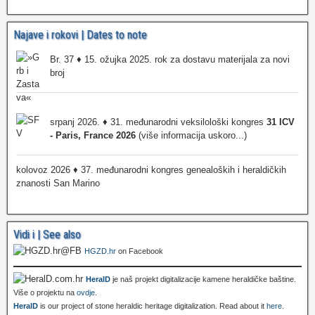
Najave i rokovi | Dates to note
Br. 37 ♦ 15. ožujka 2025. rok za dostavu materijala za novi
broj
srpanj 2026. ♦ 31. međunarodni veksilološki kongres
31 ICV
- Paris, France 2026
(više informacija uskoro...)
kolovoz 2026 ♦ 37. međunarodni kongres genealoških i heraldičkih
znanosti San Marino
Vidi i | See also
HGZD.hr
on Facebook
HeralD
je naš projekt digitalizacije kamene heraldičke baštine.
Više o projektu na
ovdje
.
HeralD
is our project of stone heraldic heritage digitalization. Read about it
here
.