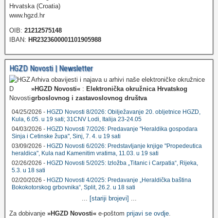
Hrvatska (Croatia)
www.hgzd.hr
OIB:
21212575148
IBAN:
HR2323600001101905988
HGZD Novosti | Newsletter
Arhiva obavijesti i najava u arhivi naše elektroničke okružnice
»HGZD Novosti«
:
Elektronička okružnica Hrvatskog
grboslovnog i zastavoslovnog društva
04/25/2026 -
HGZD Novosti 8/2026: Obilježavanje 20. obljetnice HGZD,
Kula, 6.05. u 19 sati; 31CNV Lodi, Italija 23-24.05
04/03/2026 -
HGZD Novosti 7/2026: Predavanje "Heraldika gospodara
Sinja i Cetinske župa", Sinj, 7. 4. u 19 sati
03/09/2026 -
HGZD Novosti 6/2026: Predstavljanje knjige "Propedeutica
heraldica", Kula nad Kamenitim vratima, 11.03. u 19 sati
02/26/2026 -
HGZD Novosti 5/2025: Izložba „Titanic i Carpatia“, Rijeka,
5.3. u 18 sati
02/20/2026 -
HGZD Novosti 4/2025: Predavanje „Heraldička baština
Bokokotorskog grbovnika“, Split, 26.2. u 18 sati
...
[stariji brojevi]
...
Za dobivanje
»HGZD Novosti«
e-poštom
prijavi se ovdje
.