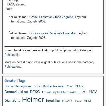
Željko Heimer:
Grbovi i zastave Grada Zagreba
, Leykam
International, Zagreb, 2009.
Željko Heimer:
Grb i zastava Republike Hrvatske
, Leykam
International, Zagreb, 2008.
Više o heraldičkim i veksilološkim publikacijama vidi u kategoriji
Publikacije
.
More on heraldic and vexilloligcal publications see in the category
Publications
.
Oznake | Tags
Brstilo Rešetar
DBHZ
Bosna i Hercegovina
Božić
Cres
FIAV
DZKG
Domovinski rat
FFZG
Festival umjetničkih zastavica
Heimer
Galović
heraldika
HGZD
HPM
Horvat