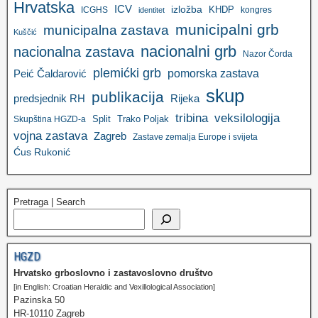
Hrvatska
ICV
izložba
KHDP
ICGHS
kongres
identitet
municipalni grb
municipalna zastava
Kuščić
nacionalni grb
nacionalna zastava
Nazor Čorda
plemićki grb
pomorska zastava
Peić Čaldarović
skup
publikacija
predsjednik RH
Rijeka
tribina
veksilologija
Split
Trako Poljak
Skupština HGZD-a
vojna zastava
Zagreb
Zastave zemalja Europe i svijeta
Ćus Rukonić
Pretraga | Search
HGZD
Hrvatsko grboslovno i zastavoslovno društvo
[in English: Croatian Heraldic and Vexillological Association]
Pazinska 50
HR-10110 Zagreb