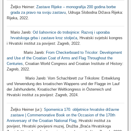
Željko Heimer:
Zastave Rijeke – monografija 200 godina borbe
grada za pravo na svoju zastavu
, Udruga Slobodna Država Rijeka:
Rijeka, 2022.
Mario Jareb:
Od šahovnice do trobojnice: Razvoj i uporaba
hrvatskoga grba i zastave kroz stoljeća
, Hrvatski svjetski kongres
i Hrvatski institut za povijest: Zagreb, 2022.
Mario Jareb:
From Checkerboard to Tricolor: Development
and Use of the Croatian Coat of Arms and Flag Throughout the
Centuries
, Croatian World Congress and Croatian Institute of History:
Zagreb, 2022.
Mario Jareb: Vom Schachbrett zur Trikolore: Entwiklung
und Verwendung des kroatischen Wappens und der Flagge im Lauf
der Jahrhunderte, Kroatischer Weltkongress in Österreich und
Hrvatski institut za povijest: Zagreb, 2024.
Željko Heimer (ur.):
Spomenica 170. obljetnice hrvatske državne
zastave | Commemorative Book on the Occasion of the 170th
Anniversary of the Croatian National Flag
, Hrvatski institut za
povijest, Hrvatski povijesni muzej, Družba „Braća Hrvatskoga