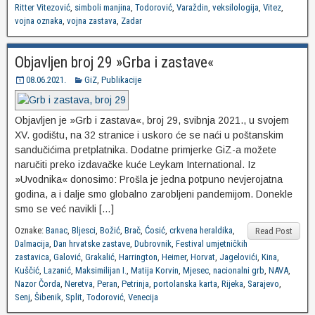
Ritter Vitezović
,
simboli manjina
,
Todorović
,
Varaždin
,
veksilologija
,
Vitez
,
vojna oznaka
,
vojna zastava
,
Zadar
Objavljen broj 29 »Grba i zastave«
08.06.2021.
GiZ
,
Publikacije
Objavljen je »Grb i zastava«, broj 29, svibnja 2021., u svojem
XV. godištu, na 32 stranice i uskoro će se naći u poštanskim
sandučićima pretplatnika. Dodatne primjerke GiZ-a možete
naručiti preko izdavačke kuće Leykam International. Iz
»Uvodnika« donosimo: Prošla je jedna potpuno nevjerojatna
godina, a i dalje smo globalno zarobljeni pandemijom. Donekle
smo se već navikli […]
Oznake:
Banac
,
Bljesci
,
Božić
,
Brač
,
Ćosić
,
crkvena heraldika
,
Read Post
Dalmacija
,
Dan hrvatske zastave
,
Dubrovnik
,
Festival umjetničkih
zastavica
,
Galović
,
Grakalić
,
Harrington
,
Heimer
,
Horvat
,
Jagelovići
,
Kina
,
Kuščić
,
Lazanić
,
Maksimilijan I.
,
Matija Korvin
,
Mjesec
,
nacionalni grb
,
NAVA
,
Nazor Čorda
,
Neretva
,
Peran
,
Petrinja
,
portolanska karta
,
Rijeka
,
Sarajevo
,
Senj
,
Šibenik
,
Split
,
Todorović
,
Venecija