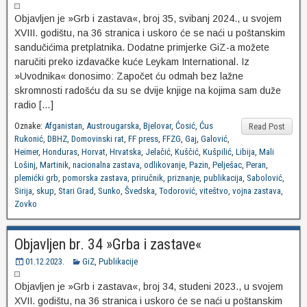
Objavljen je »Grb i zastava«, broj 35, svibanj 2024., u svojem
XVIII. godištu, na 36 stranica i uskoro će se naći u poštanskim
sandučićima pretplatnika. Dodatne primjerke GiZ-a možete
naručiti preko izdavačke kuće Leykam International. Iz
»Uvodnika« donosimo: Započet ću odmah bez lažne
skromnosti radošću da su se dvije knjige na kojima sam duže
radio […]
Oznake:
Afganistan
,
Austrougarska
,
Bjelovar
,
Ćosić
,
Ćus
Read Post
Rukonić
,
DBHZ
,
Domovinski rat
,
FF press
,
FFZG
,
Gaj
,
Galović
,
Heimer
,
Honduras
,
Horvat
,
Hrvatska
,
Jelačić
,
Kuščić
,
Kušpilić
,
Libija
,
Mali
Lošinj
,
Martinik
,
nacionalna zastava
,
odlikovanje
,
Pazin
,
Pelješac
,
Peran
,
plemićki grb
,
pomorska zastava
,
priručnik
,
priznanje
,
publikacija
,
Sabolović
,
Sirija
,
skup
,
Stari Grad
,
Sunko
,
Švedska
,
Todorović
,
viteštvo
,
vojna zastava
,
Zovko
Objavljen br. 34 »Grba i zastave«
01.12.2023.
GiZ
,
Publikacije
Objavljen je »Grb i zastava«, broj 34, studeni 2023., u svojem
XVII. godištu, na 36 stranica i uskoro će se naći u poštanskim