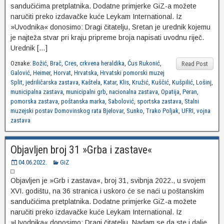
sandučićima pretplatnika. Dodatne primjerke GiZ-a možete
naručiti preko izdavačke kuće Leykam International. Iz
»Uvodnika« donosimo: Dragi čitatelju, Sretan je urednik kojemu
je najteža stvar pri kraju pripreme broja napisati uvodnu riječ.
Urednik […]
Oznake:
Božić
,
Brač
,
Cres
,
crkvena heraldika
,
Ćus Rukonić
,
Read Post
Galović
,
Heimer
,
Horvat
,
Hrvatska
,
Hrvatski pomorski muzej
Split
,
jedriličarska zastava
,
Kaštela
,
Katar
,
Klis
,
Kružić
,
Kuščić
,
Kušpilić
,
Lošinj
,
municipalna zastava
,
municipalni grb
,
nacionalna zastava
,
Opatija
,
Peran
,
pomorska zastava
,
poštanska marka
,
Sabolović
,
sportska zastava
,
Stalni
muzejski postav Domovinskog rata Bjelovar
,
Sunko
,
Trako Poljak
,
UFRI
,
vojna
zastava
Objavljen broj 31 »Grba i zastave«
04.06.2022.
GiZ
Objavljen je »Grb i zastava«, broj 31, svibnja 2022., u svojem
XVI. godištu, na 36 stranica i uskoro će se naći u poštanskim
sandučićima pretplatnika. Dodatne primjerke GiZ-a možete
naručiti preko izdavačke kuće Leykam International. Iz
»Uvodnika« donosimo: Dragi čitatelju, Nadam se da ste i dalje