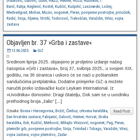
Drašković
,
Galović
,
Gulin
,
HAZU
,
Heimer
,
HGZD
,
Hudoklin
,
I.
Barić
,
Italija
,
Keglević
,
Kostel
,
Kuščić
,
Kušpilić
,
Laszowski
,
Lošinj
,
Medvedgrad
,
Molise
,
Muzio
,
nogomet
,
Peran
,
povijesne postrojbe
,
priručnik
,
Radić
,
Sirija
,
Sljeme
,
Ströhl
,
Todorović
,
Trakošćan
,
Varaždin
,
Vitez
,
vojna
zastava
Objavljen br. 37 »Grba i zastave«
13.06.2025.
GiZ
Sredinom lipnja 2025. objavjeno je proljetno izdanje našeg
časopisa »Grb i zastava«, broj 37, svibnja 2025., u svojem XIX.
godištu, na 36 stranica i uskoro će se naći u poštanskim
sandučićima pretplatnika. Dodatne primjerke GiZ-a možete
naručiti preko izdavačke kuće Leykam International. Iz
»Uvodnika« donosimo: Dragi čitatelju, Dok sam se u uvodniku
prethodnog broja „žalio“ […]
Oznake:
Bosna i Hercegovina
,
Božić
,
Čimbur
,
crkvena heraldika
,
Read Post
Dan hrvatske zastave
,
Fabijanić
,
Galović
,
Heimer
,
Horvat
,
ilirska
heraldika
,
Ilok
,
Kuščić
,
Metković
,
Mihajlo Vitezović
,
nogomet
,
Pag
,
Peran
,
plemićki grb
,
povijesne postrojbe
,
Sirija
,
Trinidad i Tobago
,
Varaždin
,
Vitez
,
vojna zastava
,
vojno plemstvo
,
Zadar