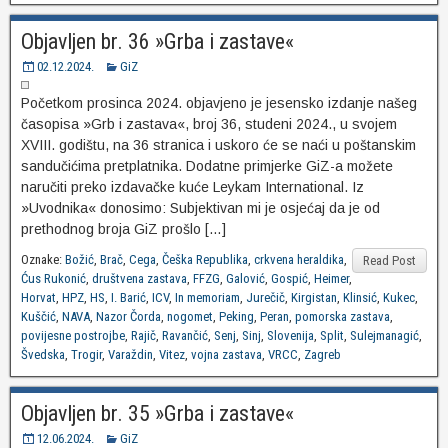
Objavljen br. 36 »Grba i zastave«
02.12.2024.
GiZ
Početkom prosinca 2024. objavjeno je jesensko izdanje našeg
časopisa »Grb i zastava«, broj 36, studeni 2024., u svojem
XVIII. godištu, na 36 stranica i uskoro će se naći u poštanskim
sandučićima pretplatnika. Dodatne primjerke GiZ-a možete
naručiti preko izdavačke kuće Leykam International. Iz
»Uvodnika« donosimo: Subjektivan mi je osjećaj da je od
prethodnog broja GiZ prošlo […]
Oznake:
Božić
,
Brač
,
Cega
,
Češka Republika
,
crkvena heraldika
,
Read Post
Ćus Rukonić
,
društvena zastava
,
FFZG
,
Galović
,
Gospić
,
Heimer
,
Horvat
,
HPZ
,
HS
,
I. Barić
,
ICV
,
In memoriam
,
Jurečič
,
Kirgistan
,
Klinsić
,
Kukec
,
Kuščić
,
NAVA
,
Nazor Čorda
,
nogomet
,
Peking
,
Peran
,
pomorska zastava
,
povijesne postrojbe
,
Rajič
,
Ravančić
,
Senj
,
Sinj
,
Slovenija
,
Split
,
Sulejmanagić
,
Švedska
,
Trogir
,
Varaždin
,
Vitez
,
vojna zastava
,
VRCC
,
Zagreb
Objavljen br. 35 »Grba i zastave«
12.06.2024.
GiZ