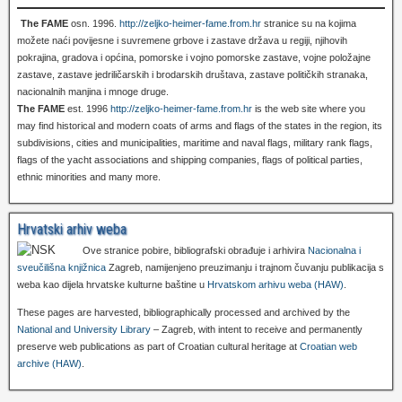
The FAME
osn. 1996.
http://zeljko-heimer-fame.from.hr
stranice su na kojima
možete naći povijesne i suvremene grbove i zastave država u regiji, njihovih
pokrajina, gradova i općina, pomorske i vojno pomorske zastave, vojne položajne
zastave, zastave jedriličarskih i brodarskih društava, zastave političkih stranaka,
nacionalnih manjina i mnoge druge.
The FAME
est. 1996
http://zeljko-heimer-fame.from.hr
is the web site where you
may find historical and modern coats of arms and flags of the states in the region, its
subdivisions, cities and municipalities, maritime and naval flags, military rank flags,
flags of the yacht associations and shipping companies, flags of political parties,
ethnic minorities and many more.
Hrvatski arhiv weba
Ove stranice pobire, bibliografski obrađuje i arhivira
Nacionalna i
sveučilišna knjižnica
Zagreb, namijenjeno preuzimanju i trajnom čuvanju publikacija s
weba kao dijela hrvatske kulturne baštine u
Hrvatskom arhivu weba (HAW)
.
These pages are harvested, bibliographically processed and archived by the
National and University Library
– Zagreb, with intent to receive and permanently
preserve web publications as part of Croatian cultural heritage at
Croatian web
archive (HAW)
.