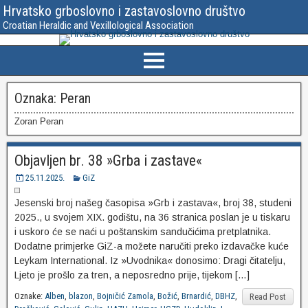
Hrvatsko grboslovno i zastavoslovno društvo
Croatian Heraldic and Vexillological Association
Oznaka:
Peran
Zoran Peran
Objavljen br. 38 »Grba i zastave«
25.11.2025.
GiZ
Jesenski broj našeg časopisa »Grb i zastava«, broj 38, studeni
2025., u svojem XIX. godištu, na 36 stranica poslan je u tiskaru
i uskoro će se naći u poštanskim sandučićima pretplatnika.
Dodatne primjerke GiZ-a možete naručiti preko izdavačke kuće
Leykam International. Iz »Uvodnika« donosimo: Dragi čitatelju,
Ljeto je prošlo za tren, a neposredno prije, tijekom […]
Oznake:
Alben
,
blazon
,
Bojničić Zamola
,
Božić
,
Brnardić
,
DBHZ
,
Read Post