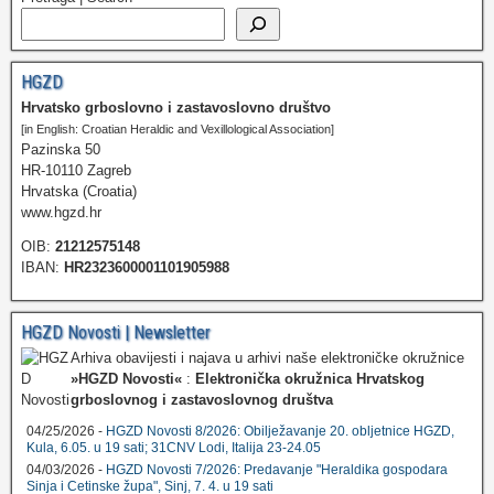
HGZD
Hrvatsko grboslovno i zastavoslovno društvo
[in English: Croatian Heraldic and Vexillological Association]
Pazinska 50
HR-10110 Zagreb
Hrvatska (Croatia)
www.hgzd.hr
OIB:
21212575148
IBAN:
HR2323600001101905988
HGZD Novosti | Newsletter
Arhiva obavijesti i najava u arhivi naše elektroničke okružnice
»HGZD Novosti«
:
Elektronička okružnica Hrvatskog
grboslovnog i zastavoslovnog društva
04/25/2026 -
HGZD Novosti 8/2026: Obilježavanje 20. obljetnice HGZD,
Kula, 6.05. u 19 sati; 31CNV Lodi, Italija 23-24.05
04/03/2026 -
HGZD Novosti 7/2026: Predavanje "Heraldika gospodara
Sinja i Cetinske župa", Sinj, 7. 4. u 19 sati