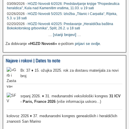
03/09/2026 -
HGZD Novosti 6/2026: Predstavljanje knjige "Propedeutica
heraldica", Kula nad Kamenitim vratima, 11.03. u 19 sati
02/26/2026 -
HGZD Novosti 5/2025: Izložba „Titanic i Carpatia“, Rijeka,
5.3. u 18 sati
02/20/2026 -
HGZD Novosti 4/2025: Predavanje „Heraldička baština
Bokokotorskog grbovnika“, Split, 26.2. u 18 sati
...
[stariji brojevi]
...
Za dobivanje
»HGZD Novosti«
e-poštom
prijavi se ovdje
.
Najave i rokovi | Dates to note
Br. 37 ♦ 15. ožujka 2025. rok za dostavu materijala za novi
broj
srpanj 2026. ♦ 31. međunarodni veksilološki kongres
31 ICV
- Paris, France 2026
(više informacija uskoro...)
kolovoz 2026 ♦ 37. međunarodni kongres genealoških i heraldičkih
znanosti San Marino