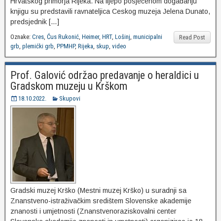
Hrvatskog primorja Rijeka. Na lijepo posjećenom događanju
knjigu su predstavili ravnateljica Ceskog muzeja Jelena Dunato,
predsjednik […]
Oznake:
Cres
,
Ćus Rukonić
,
Heimer
,
HRT
,
Lošinj
,
municipalni
Read Post
grb
,
plemićki grb
,
PPMHP
,
Rijeka
,
skup
,
video
Prof. Galović održao predavanje o heraldici u
Gradskom muzeju u Krškom
18.10.2022.
Skupovi
Gradski muzej Krško (Mestni muzej Krško) u suradnji sa
Znanstveno-istraživačkim središtem Slovenske akademije
znanosti i umjetnosti (Znanstvenoraziskovalni center