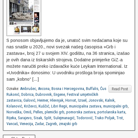
S ponosom objavljujemo da je, unatoč svim nedaćama koje su
nas snašle u 2020., novi svezak našeg časopisa »Grb i
zastava«, broj 27 u svojem XIV. godištu, na 36 stranica, izašao
je ovih dana iz tiskarskih strojeva. Dodatne primjerke GiZ-a
možete naručiti preko izdavačke kuće Leykam International. Iz
»Uvodnika« donosimo: U uvodniku prošloga broja spominjao
sam „kobno“ […]
Oznake:
Ambrušec
,
Ancona
,
Bosna i Hercegovina
,
Buffalis
,
Ćus
Read Post
Rukonić
,
Dobrica
,
Dubrovnik
,
Engene
,
Festival umjetničkih
zastavica
,
Galović
,
Heimer
,
Hlevnjak
,
Horvat
,
Izrael
,
Jonovski
,
Kalnik
,
Kolanović
,
Križevci
,
Kuščić
,
Libri Regii
,
municipalna zastava
,
municipalni grb
,
Norveška
,
Omiš
,
Pelles
,
plemićki grb
,
pomorska zastava
,
portolanska karta
,
Rijeka
,
Sarajevo
,
Sisak
,
Split
,
Sulejmanagić
,
Todorović
,
Trako Poljak
,
Trst
,
Vancaš
,
Venecija
,
Zadar
,
Zagreb
,
zmajski grb