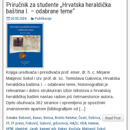
Priručnik za studente „Hrvatska heraldička
baština I. – odabrane teme“
30.05.2024.
Publikacije
Knjiga uređivača i priređivača prof. emer. dr. h. c. Mirjane
Matijević Sokol i izv. prof. dr. sc. Tomislava Galovića, Hrvatska
heraldička baština I. – odabrane teme, historiografski je
relevantan i dobro strukturiran izbor tekstova o hrvatskoj
heraldičkoj baštini nastao radom još četrnaestorice autora.
Djelo obuhvaća 362 stranice i opremljeno je opsežnim
znanstvenim apartom (bibliografijom od […]
Oznake:
Babonić
,
Banac
,
Botica
,
Brstilo Rešetar
,
Ćosić
,
Dobrica
,
Read Post
FF
,
FF press
,
Fisković
,
Galović
,
grbovnica
,
HAZU
,
HDA
,
Heimer
,
HPM
,
identitet
,
Jareb
,
kameni grb
,
Kekez
,
Korčula
,
Matijević Sokol
,