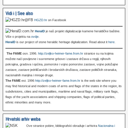
Vidi i | See also
HGZD.hr
on Facebook
HeralD
je naš projekt digitalizacije kamene heraldičke baštine.
Više o projektu na
ovdje
.
HeralD
is our project of stone heraldic heritage digitalization. Read about it
here
.
The FAME
osn. 1996.
http://zeljko-heimer-fame.from.hr
stranice su na kojima
možete naći povijesne i suvremene grbove i zastave država u regiji, njihovih
pokrajina, gradova i općina, pomorske i vojno pomorske zastave, vojne položajne
zastave, zastave jedriličarskih i brodarskih društava, zastave političkih stranaka,
nacionalnih manjina i mnoge druge.
The FAME
est. 1996
http://zeljko-heimer-fame.from.hr
is the web site where you
may find historical and modern coats of arms and flags of the states in the region, its
subdivisions, cities and municipalities, maritime and naval flags, military rank flags,
flags of the yacht associations and shipping companies, flags of political parties,
ethnic minorities and many more.
Hrvatski arhiv weba
Ove stranice pobire, bibliografski obrađuje i arhivira
Nacionalna i