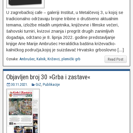
U zagrebačkoj cafe – galeriji Institut, u Metalčevoj 3, u kojoj se
tradicionalno održavaju brojne tribine o društveno aktualnim
temama, izložbe mladih umjetnika, književne i filmske večeri,
šahovski turniri, kvizovi znanja i pregršt drugih zanimljivih
događaja, održano je 8. lipnja 2022. godine predstavljanje
knjige Ane Marije Ambrušec Heraldička baština križevačko-
kalničkog područja,kojoj je suizdavač Hrvatsko grboslovno […]
Oznake:
Ambrušec
,
Kalnik
,
Križevci
,
plemićki grb
Read Post
Objavljen broj 30 »Grba i zastave«
30.11.2021.
GiZ
,
Publikacije