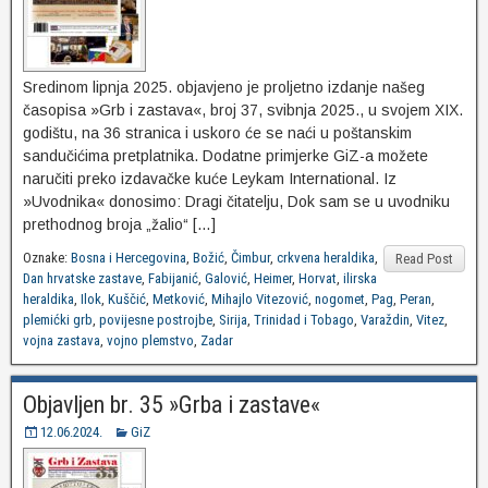
Sredinom lipnja 2025. objavjeno je proljetno izdanje našeg
časopisa »Grb i zastava«, broj 37, svibnja 2025., u svojem XIX.
godištu, na 36 stranica i uskoro će se naći u poštanskim
sandučićima pretplatnika. Dodatne primjerke GiZ-a možete
naručiti preko izdavačke kuće Leykam International. Iz
»Uvodnika« donosimo: Dragi čitatelju, Dok sam se u uvodniku
prethodnog broja „žalio“ […]
Oznake:
Bosna i Hercegovina
,
Božić
,
Čimbur
,
crkvena heraldika
,
Read Post
Dan hrvatske zastave
,
Fabijanić
,
Galović
,
Heimer
,
Horvat
,
ilirska
heraldika
,
Ilok
,
Kuščić
,
Metković
,
Mihajlo Vitezović
,
nogomet
,
Pag
,
Peran
,
plemićki grb
,
povijesne postrojbe
,
Sirija
,
Trinidad i Tobago
,
Varaždin
,
Vitez
,
vojna zastava
,
vojno plemstvo
,
Zadar
Objavljen br. 35 »Grba i zastave«
12.06.2024.
GiZ