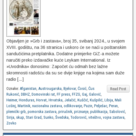
Objavljen je »Grb i zastava«, broj 35, svibanj 2024., u svojem
XVIII. godištu, na 36 stranica i uskoro će se naći u poštanskim
sandučićima pretplatnika. Dodatne primjerke GiZ-a možete
naručiti preko izdavačke kuće Leykam International. Iz
»Uvodnika« donosimo: Započet ću odmah bez lažne
skromnosti radošću da su se dvije knjige na kojima sam duže
radio […]
Oznake:
Afganistan
,
Austrougarska
,
Bjelovar
,
Ćosić
,
Ćus
Read Post
Rukonić
,
DBHZ
,
Domovinski rat
,
FF press
,
FFZG
,
Gaj
,
Galović
,
Heimer
,
Honduras
,
Horvat
,
Hrvatska
,
Jelačić
,
Kuščić
,
Kušpilić
,
Libija
,
Mali
Lošinj
,
Martinik
,
nacionalna zastava
,
odlikovanje
,
Pazin
,
Pelješac
,
Peran
,
plemićki grb
,
pomorska zastava
,
priručnik
,
priznanje
,
publikacija
,
Sabolović
,
Sirija
,
skup
,
Stari Grad
,
Sunko
,
Švedska
,
Todorović
,
viteštvo
,
vojna zastava
,
Zovko