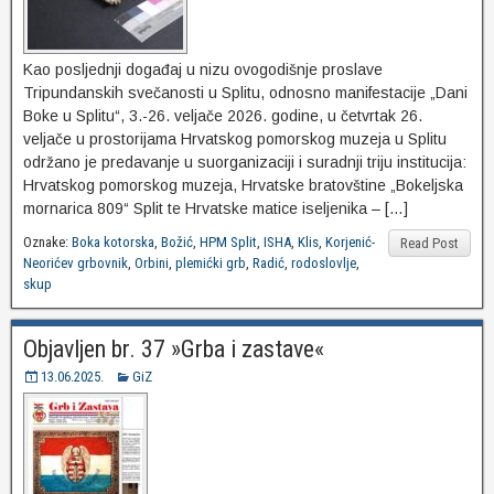
Kao posljednji događaj u nizu ovogodišnje proslave
Tripundanskih svečanosti u Splitu, odnosno manifestacije „Dani
Boke u Splitu“, 3.-26. veljače 2026. godine, u četvrtak 26.
veljače u prostorijama Hrvatskog pomorskog muzeja u Splitu
održano je predavanje u suorganizaciji i suradnji triju institucija:
Hrvatskog pomorskog muzeja, Hrvatske bratovštine „Bokeljska
mornarica 809“ Split te Hrvatske matice iseljenika – […]
Oznake:
Boka kotorska
,
Božić
,
HPM Split
,
ISHA
,
Klis
,
Korjenić-
Read Post
Neorićev grbovnik
,
Orbini
,
plemićki grb
,
Radić
,
rodoslovlje
,
skup
Objavljen br. 37 »Grba i zastave«
13.06.2025.
GiZ