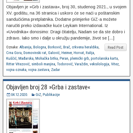
Objavljen je »Grb i zastava«, broj 30, studenog 2021., u svojem
XV. godištu, na 36 stranica i uskoro će se naći u poštanskim
sandučićima pretplatnika. Dodatne primjerke GiZ-a možete
naručiti preko izdavačke kuće Leykam International. Iz
»Uvodnika« donosimo: Dragi čitatelju, Nadam se da ste dobro i
zdravo. Iako smo i dalje u okružju pandemije, život se […]
Oznake:
Albanija
,
Bologna
,
Borković
,
Brač
,
crkvena heraldika
,
Read Post
Crna Gora
,
Domovinski rat
,
Galović
,
Heimer
,
Horvat
,
Italija
,
Kuščić
,
Mađarska
,
Mohačka bitka
,
Peran
,
plemićki grb
,
portolanska karta
,
Ritter Vitezović
,
simboli manjina
,
Todorović
,
Varaždin
,
veksilologija
,
Vitez
,
vojna oznaka
,
vojna zastava
,
Zadar
Objavljen broj 28 »Grba i zastave«
04.12.2020.
GiZ
,
Publikacije