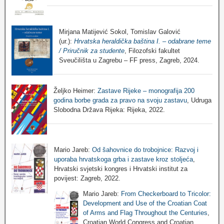
Mirjana Matijević Sokol, Tomislav Galović
(ur.):
Hrvatska heraldička baština I. – odabrane teme
/ Priručnik za studente
, Filozofski fakultet
Sveučilišta u Zagrebu – FF press, Zagreb, 2024.
Željko Heimer:
Zastave Rijeke – monografija 200
godina borbe grada za pravo na svoju zastavu
, Udruga
Slobodna Država Rijeka: Rijeka, 2022.
Mario Jareb:
Od šahovnice do trobojnice: Razvoj i
uporaba hrvatskoga grba i zastave kroz stoljeća
,
Hrvatski svjetski kongres i Hrvatski institut za
povijest: Zagreb, 2022.
Mario Jareb:
From Checkerboard to Tricolor:
Development and Use of the Croatian Coat
of Arms and Flag Throughout the Centuries
,
Croatian World Congress and Croatian