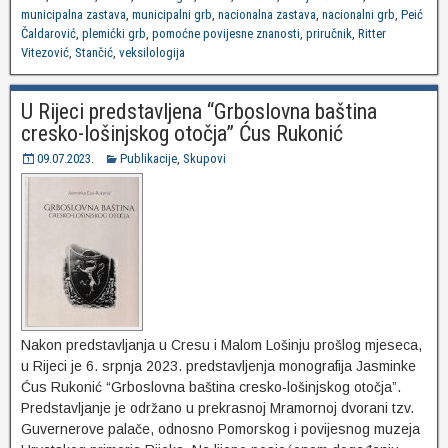
municipalna zastava
,
municipalni grb
,
nacionalna zastava
,
nacionalni grb
,
Peić
Čaldarović
,
plemićki grb
,
pomoćne povijesne znanosti
,
priručnik
,
Ritter
Vitezović
,
Stančić
,
veksilologija
U Rijeci predstavljena “Grboslovna baština
cresko-lošinjskog otočja” Ćus Rukonić
09.07.2023.
Publikacije
,
Skupovi
Nakon predstavljanja u Cresu i Malom Lošinju prošlog mjeseca,
u Rijeci je 6. srpnja 2023. predstavljenja monografija Jasminke
Ćus Rukonić “Grboslovna baština cresko-lošinjskog otočja”.
Predstavljanje je održano u prekrasnoj Mramornoj dvorani tzv.
Guvernerove palače, odnosno Pomorskog i povijesnog muzeja