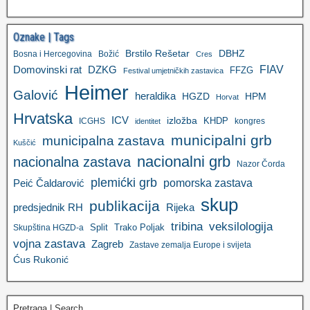
Oznake | Tags
Brstilo Rešetar
DBHZ
Bosna i Hercegovina
Božić
Cres
FIAV
DZKG
Domovinski rat
FFZG
Festival umjetničkih zastavica
Heimer
Galović
heraldika
HGZD
HPM
Horvat
Hrvatska
ICV
izložba
KHDP
ICGHS
kongres
identitet
municipalni grb
municipalna zastava
Kuščić
nacionalni grb
nacionalna zastava
Nazor Čorda
plemićki grb
pomorska zastava
Peić Čaldarović
skup
publikacija
predsjednik RH
Rijeka
tribina
veksilologija
Split
Trako Poljak
Skupština HGZD-a
vojna zastava
Zagreb
Zastave zemalja Europe i svijeta
Ćus Rukonić
Pretraga | Search