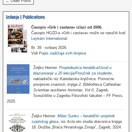
← Older Posts
Izdanja | Publications
Časopis »Grb i zastava«
izlazi od 2006.
Časopis HGZD-a »Grb i zastava« može se naručiti kod
Leykam International
.
Br. 39 - svibanj 2026.
Vidi
Popis sadržaja svih brojeva
Željko Heimer:
Propedeutica heraldica/Uvod u
blazoniranje u 20 lekcija/Priručnik za studente
,
nakladnički niz
Katedarska knjižnica: Pomoćne
povijesne znanosti, knjiga 2, Bibliotheca Cathedrae:
Scientiae auxiliares historiae, Vol II
, Zagreb,
Sveučilište u Zagrebu Filozofski fakultet – FF Press,
2025.
Željko Heimer:
Milan Sunko – heraldički umjetnik
svjetskog glasa
, niz
Acta eto studia draconica
knjiga
18, Družba „Braća Hrvatskoga Zmaja“, Zagreb, 2024.