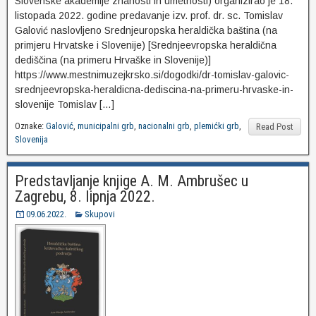
Slovenske akademije znanosti in umetnosti) organizirao je 18.
listopada 2022. godine predavanje izv. prof. dr. sc. Tomislav
Galović naslovljeno Srednjeuropska heraldička baština (na
primjeru Hrvatske i Slovenije) [Srednjeevropska heraldična
dediščina (na primeru Hrvaške in Slovenije)]
https://www.mestnimuzejkrsko.si/dogodki/dr-tomislav-galovic-
srednjeevropska-heraldicna-dediscina-na-primeru-hrvaske-in-
slovenije Tomislav […]
Oznake:
Galović
,
municipalni grb
,
nacionalni grb
,
plemićki grb
,
Read Post
Slovenija
Predstavljanje knjige A. M. Ambrušec u
Zagrebu, 8. lipnja 2022.
09.06.2022.
Skupovi