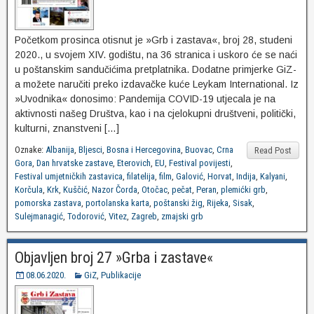
Početkom prosinca otisnut je »Grb i zastava«, broj 28, studeni
2020., u svojem XIV. godištu, na 36 stranica i uskoro će se naći
u poštanskim sandučićima pretplatnika. Dodatne primjerke GiZ-
a možete naručiti preko izdavačke kuće Leykam International. Iz
»Uvodnika« donosimo: Pandemija COVID-19 utjecala je na
aktivnosti našeg Društva, kao i na cjelokupni društveni, politički,
kulturni, znanstveni […]
Oznake:
Albanija
,
Bljesci
,
Bosna i Hercegovina
,
Buovac
,
Crna
Read Post
Gora
,
Dan hrvatske zastave
,
Eterovich
,
EU
,
Festival povijesti
,
Festival umjetničkih zastavica
,
filatelija
,
film
,
Galović
,
Horvat
,
Indija
,
Kalyani
,
Korčula
,
Krk
,
Kuščić
,
Nazor Čorda
,
Otočac
,
pečat
,
Peran
,
plemićki grb
,
pomorska zastava
,
portolanska karta
,
poštanski žig
,
Rijeka
,
Sisak
,
Sulejmanagić
,
Todorović
,
Vitez
,
Zagreb
,
zmajski grb
Objavljen broj 27 »Grba i zastave«
08.06.2020.
GiZ
,
Publikacije