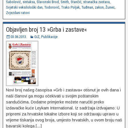
Sabolović
,
sintaksa
,
Slavonski Brod
,
Smith
,
Stančić
,
stranačka zastava
,
Svjetski veksilološki dan
,
Todorović
,
Trako Poljak
,
Tuđman
,
zakon
,
Žunec
,
Zvjezdani ratovi
Objavljen broj 13 »Grba i zastave«
03.06.2013.
GiZ
,
Publikacije
Novi broj našeg časopisa »Grb i zastava« otisnut je ovih dana i
naši članovi ga mogu očekivati u svojim poštanskim
sandučićima. Dodatne primjerke možete naručiti preko
izdavačke kuće Leykam International. Iz sadržaja izdvajamo: U
pripremi za hrvatske lokalne izbore koji se održavaju upravo u
vrijeme tiskanja ovog broja, umjesto hrvatskih, u ovom broju naš
bavarski kolega […]