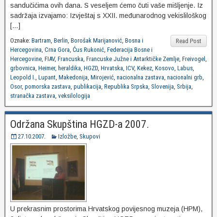
sandučićima ovih dana. S veseljem ćemo čuti vaše mišljenje. Iz
sadržaja izvajamo: Izvještaj s XXII. međunarodnog vekisliloškog
[…]
Oznake:
Bartram
,
Berlin
,
Borošak Marijanović
,
Bosna i
Read Post
Hercegovina
,
Crna Gora
,
Ćus Rukonić
,
Federacija Bosne i
Hercegovine
,
FIAV
,
Francuska
,
Francuske Južne i Antarktičke Zemlje
,
Freivogel
,
grbovnica
,
Heimer
,
heraldika
,
HGZD
,
Hrvatska
,
ICV
,
Kekez
,
Kosovo
,
Labus
,
Leopold I.
,
Lupant
,
Makedonija
,
Mirojević
,
nacionalna zastava
,
nacionalni grb
,
Osor
,
pomorska zastava
,
publikacija
,
Republika Srpska
,
Slovenija
,
Srbija
,
stranačka zastava
,
veksilologija
Održana Skupština HGZD-a 2007.
27.10.2007.
Izložbe
,
Skupovi
U prekrasnim prostorima Hrvatskog povijesnog muzeja (HPM),