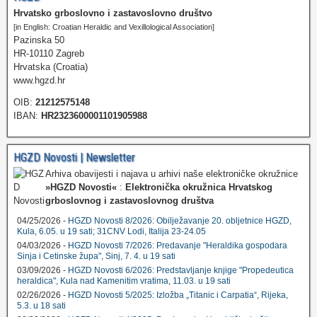
Hrvatsko grboslovno i zastavoslovno društvo
[in English: Croatian Heraldic and Vexillological Association]
Pazinska 50
HR-10110 Zagreb
Hrvatska (Croatia)
www.hgzd.hr
OIB:
21212575148
IBAN:
HR2323600001101905988
HGZD Novosti | Newsletter
Arhiva obavijesti i najava u arhivi naše elektroničke okružnice
»HGZD Novosti«
:
Elektronička okružnica Hrvatskog
grboslovnog i zastavoslovnog društva
04/25/2026 -
HGZD Novosti 8/2026: Obilježavanje 20. obljetnice HGZD,
Kula, 6.05. u 19 sati; 31CNV Lodi, Italija 23-24.05
04/03/2026 -
HGZD Novosti 7/2026: Predavanje "Heraldika gospodara
Sinja i Cetinske župa", Sinj, 7. 4. u 19 sati
03/09/2026 -
HGZD Novosti 6/2026: Predstavljanje knjige "Propedeutica
heraldica", Kula nad Kamenitim vratima, 11.03. u 19 sati
02/26/2026 -
HGZD Novosti 5/2025: Izložba „Titanic i Carpatia“, Rijeka,
5.3. u 18 sati