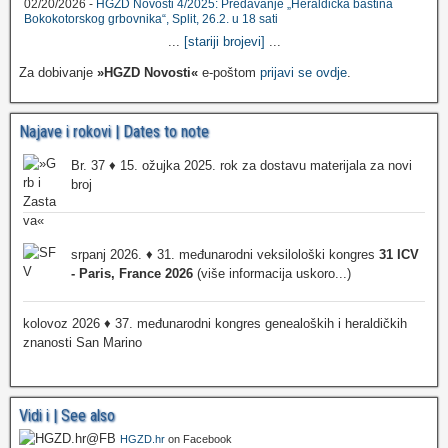
02/20/2026 -
HGZD Novosti 4/2025: Predavanje „Heraldička baština
Bokokotorskog grbovnika“, Split, 26.2. u 18 sati
...
[stariji brojevi]
...
Za dobivanje
»HGZD Novosti«
e-poštom
prijavi se ovdje
.
Najave i rokovi | Dates to note
Br. 37 ♦ 15. ožujka 2025. rok za dostavu materijala za novi
broj
srpanj 2026. ♦ 31. međunarodni veksilološki kongres
31 ICV
- Paris, France 2026
(više informacija uskoro...)
kolovoz 2026 ♦ 37. međunarodni kongres genealoških i heraldičkih
znanosti San Marino
Vidi i | See also
HGZD.hr
on Facebook