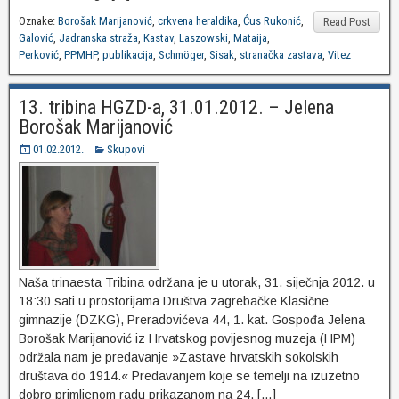
Oznake:
Borošak Marijanović
,
crkvena heraldika
,
Ćus Rukonić
,
Read Post
Galović
,
Jadranska straža
,
Kastav
,
Laszowski
,
Mataija
,
Perković
,
PPMHP
,
publikacija
,
Schmöger
,
Sisak
,
stranačka zastava
,
Vitez
13. tribina HGZD-a, 31.01.2012. – Jelena
Borošak Marijanović
01.02.2012.
Skupovi
Naša trinaesta Tribina održana je u utorak, 31. siječnja 2012. u
18:30 sati u prostorijama Društva zagrebačke Klasične
gimnazije (DZKG), Preradovićeva 44, 1. kat. Gospođa Jelena
Borošak Marijanović iz Hrvatskog povijesnog muzeja (HPM)
održala nam je predavanje »Zastave hrvatskih sokolskih
društava do 1914.« Predavanjem koje se temelji na izuzetno
dobro primljenom radu prikazanom na 24. […]