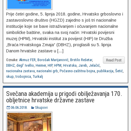
Prije četiri godine, 5. lipnja 2018. godine, Hrvatsko grboslovno i
zastavoslovno društvo (HGZD) zajedno s još tri nacionalne
institucije koje se bave istraživanjem i očuvanjem nacionalne
simboličke baštine, svaka na svoj način: Hrvatski povijesni
muzej (HPM), Hrvatski institut za povijest (HIP) te Družba
„Braća Hrvatskoga Zmaja“ (DBHZ), proglasili su 5. lipnja
Danom hrvatske zastave u […]
Oznake:
Akmuz FER
,
Borošak Marijanović
,
Brstilo Rešetar
,
Read Post
DBHZ
,
degl’ Ivellio
,
Heimer
,
HIP
,
HPM
,
Hrvatska
,
Jareb
,
Jelačić
,
nacionalna zastava
,
nacionalni grb
,
Počasno-zaštitna bojna
,
publikacija
,
Šetić
,
skup
,
trobojnica
,
Turkalj
Svečana akademija u prigodi obilježavanja 170.
obljetnice hrvatske državne zastave
06.06.2018.
Skupovi