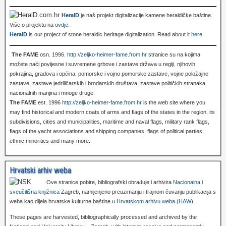
HeralD
je naš projekt digitalizacije kamene heraldičke baštine.
Više o projektu na
ovdje
.
HeralD
is our project of stone heraldic heritage digitalization. Read about it
here
.
The FAME
osn. 1996.
http://zeljko-heimer-fame.from.hr
stranice su na kojima
možete naći povijesne i suvremene grbove i zastave država u regiji, njihovih
pokrajina, gradova i općina, pomorske i vojno pomorske zastave, vojne položajne
zastave, zastave jedriličarskih i brodarskih društava, zastave političkih stranaka,
nacionalnih manjina i mnoge druge.
The FAME
est. 1996
http://zeljko-heimer-fame.from.hr
is the web site where you
may find historical and modern coats of arms and flags of the states in the region, its
subdivisions, cities and municipalities, maritime and naval flags, military rank flags,
flags of the yacht associations and shipping companies, flags of political parties,
ethnic minorities and many more.
Hrvatski arhiv weba
Ove stranice pobire, bibliografski obrađuje i arhivira
Nacionalna i
sveučilišna knjižnica
Zagreb, namijenjeno preuzimanju i trajnom čuvanju publikacija s
weba kao dijela hrvatske kulturne baštine u
Hrvatskom arhivu weba (HAW)
.
These pages are harvested, bibliographically processed and archived by the