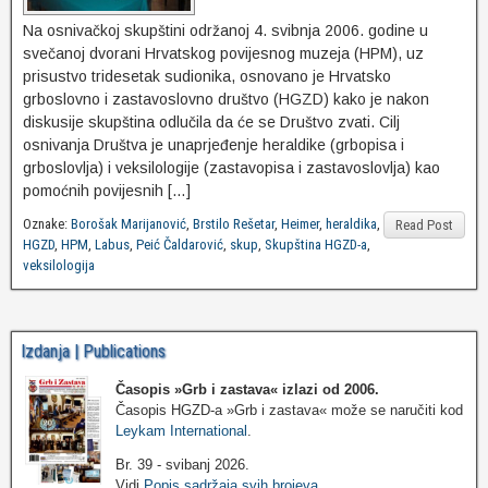
Na osnivačkoj skupštini održanoj 4. svibnja 2006. godine u
svečanoj dvorani Hrvatskog povijesnog muzeja (HPM), uz
prisustvo tridesetak sudionika, osnovano je Hrvatsko
grboslovno i zastavoslovno društvo (HGZD) kako je nakon
diskusije skupština odlučila da će se Društvo zvati. Cilj
osnivanja Društva je unaprjeđenje heraldike (grbopisa i
grboslovlja) i veksilologije (zastavopisa i zastavoslovlja) kao
pomoćnih povijesnih […]
Oznake:
Borošak Marijanović
,
Brstilo Rešetar
,
Heimer
,
heraldika
,
Read Post
HGZD
,
HPM
,
Labus
,
Peić Čaldarović
,
skup
,
Skupština HGZD-a
,
veksilologija
Izdanja | Publications
Časopis »Grb i zastava«
izlazi od 2006.
Časopis HGZD-a »Grb i zastava« može se naručiti kod
Leykam International
.
Br. 39 - svibanj 2026.
Vidi
Popis sadržaja svih brojeva