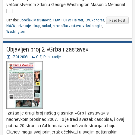
veličanstvenom zdanju George Washington Masonic Memorial
[…]
Oznake:
Borošak Marijanović
,
FIAV
,
FOTW
,
Heimer
,
ICV
,
kongres
,
Read Post
NAVA
,
priznanje
,
skup
,
sokol
,
stranačka zastava
,
veksilologija
,
Washington
Objavljen broj 2 »Grba i zastave«
17.01.2008.
GiZ
,
Publikacije
Izašao je drugi broj našeg glasnika »Grb i zastava« s
nadnevkom prosinac 2007. To je treći svezak časopisa, i ovaj
put na 20 stranica A4 formata s mnoštvo ilustracija u boji.
Članovi mogu svoj primjerak očekivati u svojim poštanskim