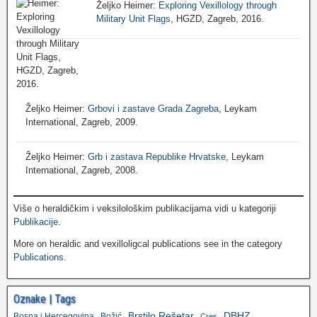
Željko Heimer:
Exploring Vexillology through
Military Unit Flags
, HGZD, Zagreb, 2016.
Željko Heimer:
Grbovi i zastave Grada Zagreba
, Leykam
International, Zagreb, 2009.
Željko Heimer:
Grb i zastava Republike Hrvatske
, Leykam
International, Zagreb, 2008.
Više o heraldičkim i veksilološkim publikacijama vidi u kategoriji
Publikacije
.
More on heraldic and vexilloligcal publications see in the category
Publications
.
Oznake | Tags
Brstilo Rešetar
DBHZ
Bosna i Hercegovina
Božić
Cres