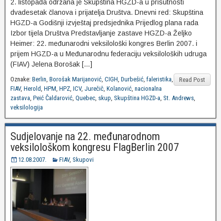
2. listopada održana je Skupština HGZD-a u prisutnosti
dvadesetak članova i prijatelja Društva. Dnevni red: Skupština
HGZD-a Godišnji izvještaj predsjednika Prijedlog plana rada
Izbor tijela Društva Predstavljanje zastave HGZD-a Željko
Heimer: 22. međunarodni veksilološki kongres Berlin 2007. i
prijem HGZD-a u Međunarodnu federaciju veksiloloških udruga
(FIAV) Jelena Borošak […]
Oznake:
Berlin
,
Borošak Marijanović
,
CIGH
,
Durbešić
,
faleristika
,
Read Post
FIAV
,
Herold
,
HPM
,
HPZ
,
ICV
,
Jurečič
,
Kolanović
,
nacionalna
zastava
,
Peić Čaldarović
,
Quebec
,
skup
,
Skupština HGZD-a
,
St. Andrews
,
veksilologija
Sudjelovanje na 22. međunarodnom
veksilološkom kongresu FlagBerlin 2007
12.08.2007.
FIAV
,
Skupovi