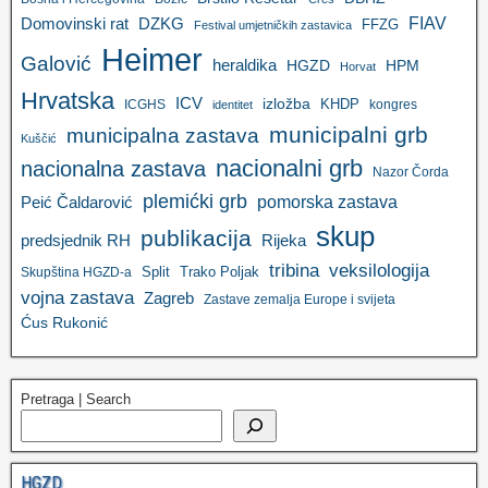
FIAV
DZKG
Domovinski rat
FFZG
Festival umjetničkih zastavica
Heimer
Galović
heraldika
HGZD
HPM
Horvat
Hrvatska
ICV
izložba
KHDP
ICGHS
kongres
identitet
municipalni grb
municipalna zastava
Kuščić
nacionalni grb
nacionalna zastava
Nazor Čorda
plemićki grb
pomorska zastava
Peić Čaldarović
skup
publikacija
predsjednik RH
Rijeka
tribina
veksilologija
Split
Trako Poljak
Skupština HGZD-a
vojna zastava
Zagreb
Zastave zemalja Europe i svijeta
Ćus Rukonić
Pretraga | Search
HGZD