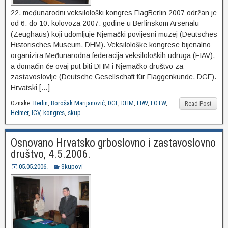
22. međunarodni veksilološki kongres FlagBerlin 2007 održan je
od 6. do 10. kolovoza 2007. godine u Berlinskom Arsenalu
(Zeughaus) koji udomljuje Njemački povijesni muzej (Deutsches
Historisches Museum, DHM). Veksilološke kongrese bijenalno
organizira Međunarodna federacija veksiloloških udruga (FIAV),
a domaćin će ovaj put biti DHM i Njemačko društvo za
zastavoslovlje (Deutsche Gesellschaft für Flaggenkunde, DGF).
Hrvatski […]
Oznake:
Berlin
,
Borošak Marijanović
,
DGF
,
DHM
,
FIAV
,
FOTW
,
Read Post
Heimer
,
ICV
,
kongres
,
skup
Osnovano Hrvatsko grboslovno i zastavoslovno
društvo, 4.5.2006.
05.05.2006.
Skupovi