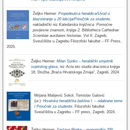
Željko Heimer:
Propedeutica heraldica/Uvod u
blazoniranje u 20 lekcija/Priručnik za studente
,
nakladnički niz
Katedarska knjižnica: Pomoćne
povijesne znanosti, knjiga 2, Bibliotheca Cathedrae:
Scientiae auxiliares historiae, Vol II
, Zagreb,
Sveučilište u Zagrebu Filozofski fakultet – FF Press,
2025.
Željko Heimer:
Milan Sunko – heraldički umjetnik
svjetskog glasa
, niz
Acta eto studia draconica
knjiga
18, Družba „Braća Hrvatskoga Zmaja“, Zagreb, 2024.
Mirjana Matijević Sokol, Tomislav Galović
(ur.):
Hrvatska heraldička baština I. – odabrane teme
/ Priručnik za studente
, Filozofski fakultet
Sveučilišta u Zagrebu – FF press, Zagreb, 2024.
Željko Heimer:
Zastave Rijeke – monografija 200