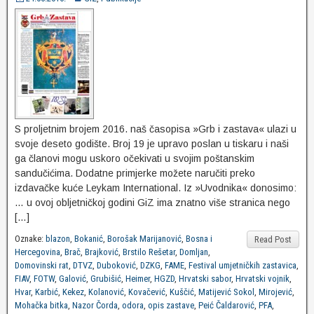
S proljetnim brojem 2016. naš časopisa »Grb i zastava« ulazi u
svoje deseto godište. Broj 19 je upravo poslan u tiskaru i naši
ga članovi mogu uskoro očekivati u svojim poštanskim
sandučićima. Dodatne primjerke možete naručiti preko
izdavačke kuće Leykam International. Iz »Uvodnika« donosimo:
… u ovoj obljetničkoj godini GiZ ima znatno više stranica nego
[…]
Oznake:
blazon
,
Bokanić
,
Borošak Marijanović
,
Bosna i
Read Post
Hercegovina
,
Brač
,
Brajković
,
Brstilo Rešetar
,
Domljan
,
Domovinski rat
,
DTVZ
,
Duboković
,
DZKG
,
FAME
,
Festival umjetničkih zastavica
,
FIAV
,
FOTW
,
Galović
,
Grubišić
,
Heimer
,
HGZD
,
Hrvatski sabor
,
Hrvatski vojnik
,
Hvar
,
Karbić
,
Kekez
,
Kolanović
,
Kovačević
,
Kuščić
,
Matijević Sokol
,
Mirojević
,
Mohačka bitka
,
Nazor Čorda
,
odora
,
opis zastave
,
Peić Čaldarović
,
PFA
,