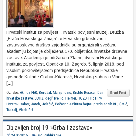
Hrvatski institut za povijest, Hrvatski povijesni muzej, Družba
„Braća Hrvatskoga Zmaja“ te Hrvatsko grboslovno i
zastavoslovno društvo zajednički su organizirali svečanu
akademiju kojom je obilježena 170. obljetnica hrvatske državne
zastave. Akademija je održana u Zlatnoj dvorani Hrvatskoga
instituta za povijest, Opatička 10, Zagreb, 5. lipnja 2018. pod
visokim pokroviteljstvom predsjednice Republike Hrvatske
gospođe Kolinde Grabar-Kitarović, Hrvatskog sabora i Vlade
[…]
Oznake:
Akmuz FER
,
Borošak Marijanović
,
Brstilo Rešetar
,
Dan
Read Post
hrvatske zastave
,
DBHZ
,
degl’ Ivellio
,
Heimer
,
HGZD
,
HIP
,
HPM
,
Hrvatski sabor
,
Jareb
,
Jelačić
,
Počasno-zaštitna bojna
,
predsjednik RH
,
Šetić
,
Turkalj
,
Vlada RH
Objavljen broj 19 »Grba i zastave«
24.05.2016.
GiZ
,
Publikacije