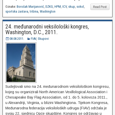
Oznake:
Borošak Marijanović
,
DZKG
,
HPM
,
ICV
,
skup
,
sokol
,
Read Post
sportska zastava
,
tribina
,
Washington
24. međunarodni veksilološki kongres,
Washington, D.C., 2011.
08.08.2011.
FIAV
,
Skupovi
Sudejlovali smo na 24. međunarodnom veksilološkom kongresu,
kojeg su organizirali North American Vexillological Association i
Chesapeake Bay Flag Association, od 1. do 5. kolovoza 2011.,
u Alexandriji, Virginia, u blizini Washingtona. Tijekom Kongresa,
Međunarodna federacija veksiloloških udruga (FIAV) održala je
svoju 22. sjednicu Opće skupštine. Kongres se održavao u