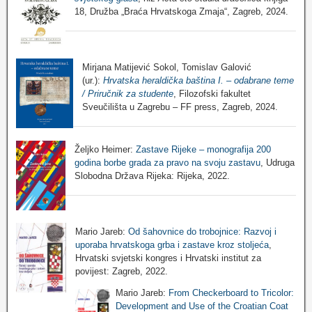
18, Družba „Braća Hrvatskoga Zmaja“, Zagreb, 2024.
Mirjana Matijević Sokol, Tomislav Galović
(ur.):
Hrvatska heraldička baština I. – odabrane teme
/ Priručnik za studente
, Filozofski fakultet
Sveučilišta u Zagrebu – FF press, Zagreb, 2024.
Željko Heimer:
Zastave Rijeke – monografija 200
godina borbe grada za pravo na svoju zastavu
, Udruga
Slobodna Država Rijeka: Rijeka, 2022.
Mario Jareb:
Od šahovnice do trobojnice: Razvoj i
uporaba hrvatskoga grba i zastave kroz stoljeća
,
Hrvatski svjetski kongres i Hrvatski institut za
povijest: Zagreb, 2022.
Mario Jareb:
From Checkerboard to Tricolor:
Development and Use of the Croatian Coat