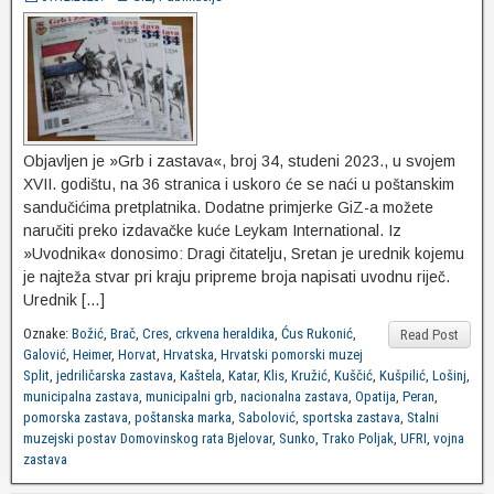
Objavljen je »Grb i zastava«, broj 34, studeni 2023., u svojem
XVII. godištu, na 36 stranica i uskoro će se naći u poštanskim
sandučićima pretplatnika. Dodatne primjerke GiZ-a možete
naručiti preko izdavačke kuće Leykam International. Iz
»Uvodnika« donosimo: Dragi čitatelju, Sretan je urednik kojemu
je najteža stvar pri kraju pripreme broja napisati uvodnu riječ.
Urednik […]
Oznake:
Božić
,
Brač
,
Cres
,
crkvena heraldika
,
Ćus Rukonić
,
Read Post
Galović
,
Heimer
,
Horvat
,
Hrvatska
,
Hrvatski pomorski muzej
Split
,
jedriličarska zastava
,
Kaštela
,
Katar
,
Klis
,
Kružić
,
Kuščić
,
Kušpilić
,
Lošinj
,
municipalna zastava
,
municipalni grb
,
nacionalna zastava
,
Opatija
,
Peran
,
pomorska zastava
,
poštanska marka
,
Sabolović
,
sportska zastava
,
Stalni
muzejski postav Domovinskog rata Bjelovar
,
Sunko
,
Trako Poljak
,
UFRI
,
vojna
zastava