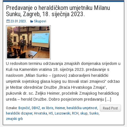
Predavanje o heraldičkom umjetniku Milanu
Sunku, Zagreb, 18. siječnja 2023.
23.01.2023.
Skupovi
U redovitom terminu održavanja zmajskih domjenaka srijedom u
Kuli na Kamenitim vratima 18. siječnja 2023. predavanje s
naslovom „Milan Sunko – (gotovo) zaboravljeni heraldički
umjetnik svjetskog glasa kojeg su štovali stari zmajevci“ održao
je Meštar obredničar Družbe „Braća Hrvatskoga Zmaja“,
pukovnik dr. sc. Željko Heimer, pročelnik Zmajskog heraldičkog
ureda – herold Družbe. Dobro posjećenom predavanju […]
Oznake:
Bojničić
,
DBHZ
,
ex libris
,
Heimer
,
heraldička umjetnost
,
Read Post
heraldički dizajner
,
Hrvatska
,
HS
,
Laszowski
,
RCH
,
skup
,
Sunko
,
zmajski grb