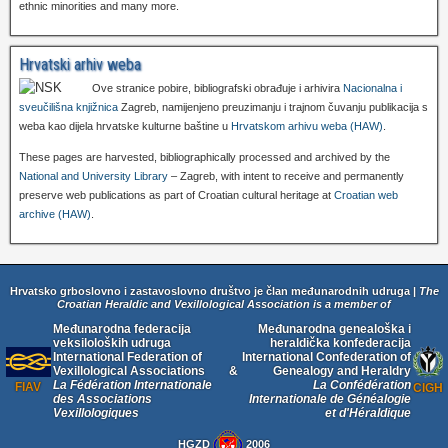
ethnic minorities and many more.
Hrvatski arhiv weba
Ove stranice pobire, bibliografski obrađuje i arhivira
Nacionalna i
sveučilišna knjižnica
Zagreb, namijenjeno preuzimanju i trajnom čuvanju publikacija s
weba kao dijela hrvatske kulturne baštine u
Hrvatskom arhivu weba (HAW)
.
These pages are harvested, bibliographically processed and archived by the
National and University Library
– Zagreb, with intent to receive and permanently
preserve web publications as part of Croatian cultural heritage at
Croatian web
archive (HAW)
.
Hrvatsko grboslovno i zastavoslovno društvo je član međunarodnih udruga |
The
Croatian Heraldic and Vexillological Association is a member of
Međunarodna federacija
Međunarodna genealoška i
veksiloloških udruga
heraldička konfederacija
International Federation of
International Confederation of
Vexillological Associations
&
Genealogy and Heraldry
La Fédération Internationale
La Confédération
FIAV
CIGH
des Associations
Internationale de Généalogie
Vexillologiques
et d'Héraldique
HGZD
2006