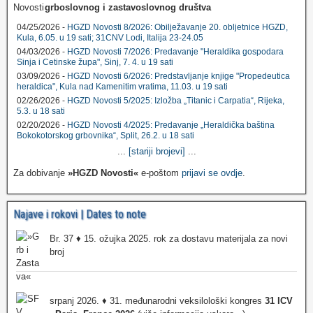
grboslovnog i zastavoslovnog društva
04/25/2026 -
HGZD Novosti 8/2026: Obilježavanje 20. obljetnice HGZD,
Kula, 6.05. u 19 sati; 31CNV Lodi, Italija 23-24.05
04/03/2026 -
HGZD Novosti 7/2026: Predavanje "Heraldika gospodara
Sinja i Cetinske župa", Sinj, 7. 4. u 19 sati
03/09/2026 -
HGZD Novosti 6/2026: Predstavljanje knjige "Propedeutica
heraldica", Kula nad Kamenitim vratima, 11.03. u 19 sati
02/26/2026 -
HGZD Novosti 5/2025: Izložba „Titanic i Carpatia“, Rijeka,
5.3. u 18 sati
02/20/2026 -
HGZD Novosti 4/2025: Predavanje „Heraldička baština
Bokokotorskog grbovnika“, Split, 26.2. u 18 sati
...
[stariji brojevi]
...
Za dobivanje
»HGZD Novosti«
e-poštom
prijavi se ovdje
.
Najave i rokovi | Dates to note
Br. 37 ♦ 15. ožujka 2025. rok za dostavu materijala za novi
broj
srpanj 2026. ♦ 31. međunarodni veksilološki kongres
31 ICV