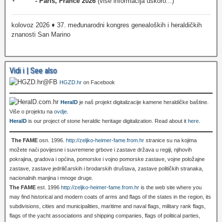
- Paris, France 2026
(više informacija uskoro...)
kolovoz 2026 ♦ 37. međunarodni kongres genealoških i heraldičkih
znanosti San Marino
Vidi i | See also
HGZD.hr
on Facebook
HeralD
je naš projekt digitalizacije kamene heraldičke baštine.
Više o projektu na
ovdje
.
HeralD
is our project of stone heraldic heritage digitalization. Read about it
here
.
The FAME
osn. 1996.
http://zeljko-heimer-fame.from.hr
stranice su na kojima
možete naći povijesne i suvremene grbove i zastave država u regiji, njihovih
pokrajina, gradova i općina, pomorske i vojno pomorske zastave, vojne položajne
zastave, zastave jedriličarskih i brodarskih društava, zastave političkih stranaka,
nacionalnih manjina i mnoge druge.
The FAME
est. 1996
http://zeljko-heimer-fame.from.hr
is the web site where you
may find historical and modern coats of arms and flags of the states in the region, its
subdivisions, cities and municipalities, maritime and naval flags, military rank flags,
flags of the yacht associations and shipping companies, flags of political parties,