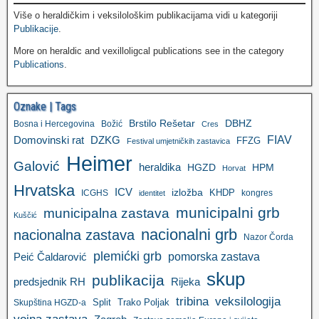
Više o heraldičkim i veksilološkim publikacijama vidi u kategoriji
Publikacije
.
More on heraldic and vexilloligcal publications see in the category
Publications
.
Oznake | Tags
Brstilo Rešetar
DBHZ
Bosna i Hercegovina
Božić
Cres
FIAV
DZKG
Domovinski rat
FFZG
Festival umjetničkih zastavica
Heimer
Galović
heraldika
HGZD
HPM
Horvat
Hrvatska
ICV
izložba
KHDP
ICGHS
kongres
identitet
municipalni grb
municipalna zastava
Kuščić
nacionalni grb
nacionalna zastava
Nazor Čorda
plemićki grb
pomorska zastava
Peić Čaldarović
skup
publikacija
predsjednik RH
Rijeka
tribina
veksilologija
Split
Trako Poljak
Skupština HGZD-a