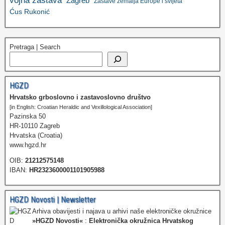
vojna zastava
Zagreb
Zastave zemalja Europe i svijeta
Ćus Rukonić
Pretraga | Search
HGZD
Hrvatsko grboslovno i zastavoslovno društvo
[in English: Croatian Heraldic and Vexillological Association]
Pazinska 50
HR-10110 Zagreb
Hrvatska (Croatia)
www.hgzd.hr
OIB:
21212575148
IBAN:
HR2323600001101905988
HGZD Novosti | Newsletter
Arhiva obavijesti i najava u arhivi naše elektroničke okružnice
»HGZD Novosti«
:
Elektronička okružnica Hrvatskog