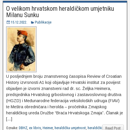
O velikom hrvatskom heraldičkom umjetniku
Milanu Sunku
15.12.2022.
Publikacije
U posljednjem broju znanstvenog časopisa Review of Croatian
History izvrsnosti A1 koji objavljuje Hrvatski institut za povijest
objavljen je izvorni znanstveni rad dr. sc. Željka Heimera,
predsjednika Hrvatskog grboslovnog i zastavoslovnog društva
(HGZD) i Međunarodne federacija veksiloloških udruga (FIAV)
te Meštra obredničara i herolda – pročelnika Zmajskog
heraldičkog ureda Družbe “Braća Hrvatskoga Zmaja”. Članak je
[…]
Oznake:
DBHZ
,
ex libris
,
Heimer
,
heraldička umjetnost
,
heraldički
Read Post