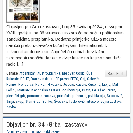
Objavljen je »Grb i zastava«, broj 35, svibanj 2024., u svojem
XVIII. godištu, na 36 stranica i uskoro će se naći u poštanskim
sandučićima pretplatnika. Dodatne primjerke GiZ-a možete
naručiti preko izdavačke kuće Leykam International. Iz
»Uvodnika« donosimo: Započet ću odmah bez lažne
skromnosti radošću da su se dvije knjige na kojima sam duže
radio […]
Oznake:
Afganistan
,
Austrougarska
,
Bjelovar
,
Ćosić
,
Ćus
Read Post
Rukonić
,
DBHZ
,
Domovinski rat
,
FF press
,
FFZG
,
Gaj
,
Galović
,
Heimer
,
Honduras
,
Horvat
,
Hrvatska
,
Jelačić
,
Kuščić
,
Kušpilić
,
Libija
,
Mali
Lošinj
,
Martinik
,
nacionalna zastava
,
odlikovanje
,
Pazin
,
Pelješac
,
Peran
,
plemićki grb
,
pomorska zastava
,
priručnik
,
priznanje
,
publikacija
,
Sabolović
,
Sirija
,
skup
,
Stari Grad
,
Sunko
,
Švedska
,
Todorović
,
viteštvo
,
vojna zastava
,
Zovko
Objavljen br. 34 »Grba i zastave«
01.12.2023.
GiZ
,
Publikacije