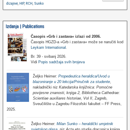
dizajner
,
HIP
,
RCH
,
Sunko
Izdanja | Publications
Časopis »Grb i zastava«
izlazi od 2006.
Časopis HGZD-a »Grb i zastava« može se naručiti kod
Leykam International
.
Br. 39 - svibanj 2026.
Vidi
Popis sadržaja svih brojeva
Željko Heimer:
Propedeutica heraldica/Uvod u
blazoniranje u 20 lekcija/Priručnik za studente
,
nakladnički niz
Katedarska knjižnica: Pomoćne
povijesne znanosti, knjiga 2, Bibliotheca Cathedrae:
Scientiae auxiliares historiae, Vol II
, Zagreb,
Sveučilište u Zagrebu Filozofski fakultet – FF Press,
2025.
Željko Heimer:
Milan Sunko – heraldički umjetnik
svjetskog glasa
, niz
Acta eto studia draconica
knjiga