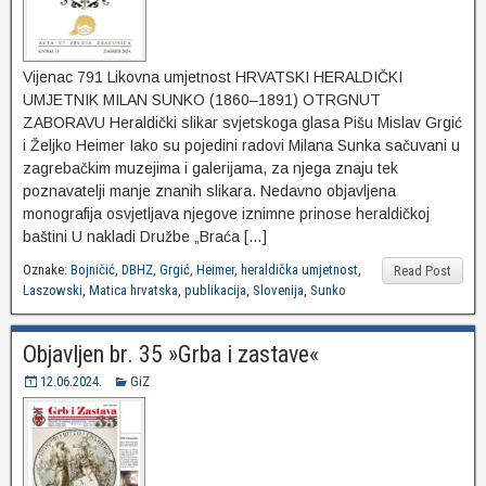
Vijenac 791 Likovna umjetnost HRVATSKI HERALDIČKI
UMJETNIK MILAN SUNKO (1860‒1891) OTRGNUT
ZABORAVU Heraldički slikar svjetskoga glasa Pišu Mislav Grgić
i Željko Heimer Iako su pojedini radovi Milana Sunka sačuvani u
zagrebačkim muzejima i galerijama, za njega znaju tek
poznavatelji manje znanih slikara. Nedavno objavljena
monografija osvjetljava njegove iznimne prinose heraldičkoj
baštini U nakladi Družbe „Braća […]
Oznake:
Bojničić
,
DBHZ
,
Grgić
,
Heimer
,
heraldička umjetnost
,
Read Post
Laszowski
,
Matica hrvatska
,
publikacija
,
Slovenija
,
Sunko
Objavljen br. 35 »Grba i zastave«
12.06.2024.
GiZ