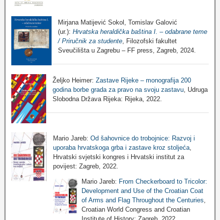
Mirjana Matijević Sokol, Tomislav Galović
(ur.):
Hrvatska heraldička baština I. – odabrane teme
/ Priručnik za studente
, Filozofski fakultet
Sveučilišta u Zagrebu – FF press, Zagreb, 2024.
Željko Heimer:
Zastave Rijeke – monografija 200
godina borbe grada za pravo na svoju zastavu
, Udruga
Slobodna Država Rijeka: Rijeka, 2022.
Mario Jareb:
Od šahovnice do trobojnice: Razvoj i
uporaba hrvatskoga grba i zastave kroz stoljeća
,
Hrvatski svjetski kongres i Hrvatski institut za
povijest: Zagreb, 2022.
Mario Jareb:
From Checkerboard to Tricolor:
Development and Use of the Croatian Coat
of Arms and Flag Throughout the Centuries
,
Croatian World Congress and Croatian
Institute of History: Zagreb, 2022.