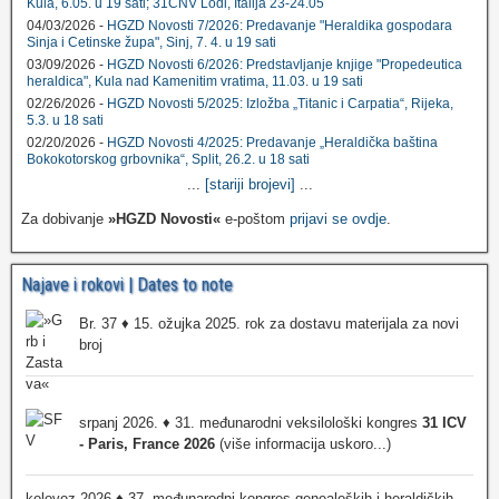
Kula, 6.05. u 19 sati; 31CNV Lodi, Italija 23-24.05
04/03/2026 -
HGZD Novosti 7/2026: Predavanje "Heraldika gospodara
Sinja i Cetinske župa", Sinj, 7. 4. u 19 sati
03/09/2026 -
HGZD Novosti 6/2026: Predstavljanje knjige "Propedeutica
heraldica", Kula nad Kamenitim vratima, 11.03. u 19 sati
02/26/2026 -
HGZD Novosti 5/2025: Izložba „Titanic i Carpatia“, Rijeka,
5.3. u 18 sati
02/20/2026 -
HGZD Novosti 4/2025: Predavanje „Heraldička baština
Bokokotorskog grbovnika“, Split, 26.2. u 18 sati
...
[stariji brojevi]
...
Za dobivanje
»HGZD Novosti«
e-poštom
prijavi se ovdje
.
Najave i rokovi | Dates to note
Br. 37 ♦ 15. ožujka 2025. rok za dostavu materijala za novi
broj
srpanj 2026. ♦ 31. međunarodni veksilološki kongres
31 ICV
- Paris, France 2026
(više informacija uskoro...)
kolovoz 2026 ♦ 37. međunarodni kongres genealoških i heraldičkih