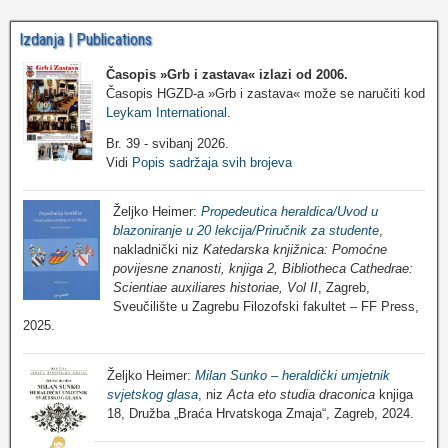
Izdanja | Publications
Časopis »Grb i zastava«
izlazi od 2006.
Časopis HGZD-a »Grb i zastava« može se naručiti kod
Leykam International
.
Br. 39 - svibanj 2026.
Vidi
Popis sadržaja svih brojeva
Željko Heimer:
Propedeutica heraldica/Uvod u
blazoniranje u 20 lekcija/Priručnik za studente
,
nakladnički niz
Katedarska knjižnica: Pomoćne
povijesne znanosti, knjiga 2, Bibliotheca Cathedrae:
Scientiae auxiliares historiae, Vol II
, Zagreb,
Sveučilište u Zagrebu Filozofski fakultet – FF Press,
2025.
Željko Heimer:
Milan Sunko – heraldički umjetnik
svjetskog glasa
, niz
Acta eto studia draconica
knjiga
18, Družba „Braća Hrvatskoga Zmaja“, Zagreb, 2024.