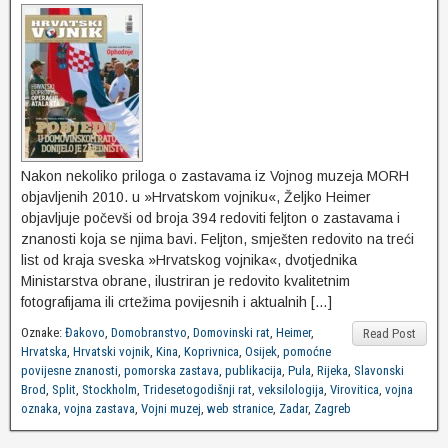
Nakon nekoliko priloga o zastavama iz Vojnog muzeja MORH
objavljenih 2010. u »Hrvatskom vojniku«, Željko Heimer
objavljuje počevši od broja 394 redoviti feljton o zastavama i
znanosti koja se njima bavi. Feljton, smješten redovito na treći
list od kraja sveska »Hrvatskog vojnika«, dvotjednika
Ministarstva obrane, ilustriran je redovito kvalitetnim
fotografijama ili crtežima povijesnih i aktualnih […]
Oznake:
Đakovo
,
Domobranstvo
,
Domovinski rat
,
Heimer
,
Read Post
Hrvatska
,
Hrvatski vojnik
,
Kina
,
Koprivnica
,
Osijek
,
pomoćne
povijesne znanosti
,
pomorska zastava
,
publikacija
,
Pula
,
Rijeka
,
Slavonski
Brod
,
Split
,
Stockholm
,
Tridesetogodišnji rat
,
veksilologija
,
Virovitica
,
vojna
oznaka
,
vojna zastava
,
Vojni muzej
,
web stranice
,
Zadar
,
Zagreb