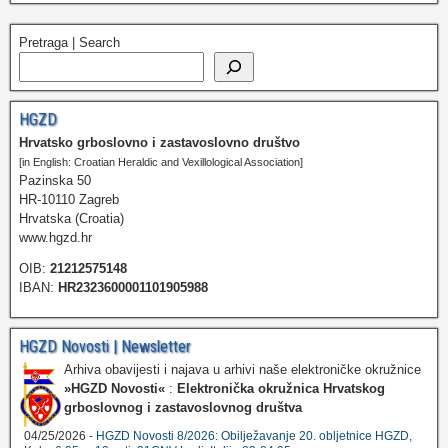
Pretraga | Search
HGZD
Hrvatsko grboslovno i zastavoslovno društvo
[in English: Croatian Heraldic and Vexillological Association]
Pazinska 50
HR-10110 Zagreb
Hrvatska (Croatia)
www.hgzd.hr
OIB:
21212575148
IBAN:
HR2323600001101905988
HGZD Novosti | Newsletter
Arhiva obavijesti i najava u arhivi naše elektroničke okružnice
»HGZD Novosti«
:
Elektronička okružnica Hrvatskog
grboslovnog i zastavoslovnog društva
04/25/2026 -
HGZD Novosti 8/2026: Obilježavanje 20. obljetnice HGZD,