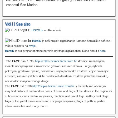
znanosti San Marino
Vidi i | See also
HGZD.hr
on Facebook
HeralD
je naš projekt digitalizacije kamene heraldičke baštine.
Više o projektu na
ovdje
.
HeralD
is our project of stone heraldic heritage digitalization. Read about it
here
.
The FAME
osn. 1996.
http://zeljko-heimer-fame.from.hr
stranice su na kojima
možete naći povijesne i suvremene grbove i zastave država u regiji, njihovih
pokrajina, gradova i općina, pomorske i vojno pomorske zastave, vojne položajne
zastave, zastave jedriličarskih i brodarskih društava, zastave političkih stranaka,
nacionalnih manjina i mnoge druge.
The FAME
est. 1996
http://zeljko-heimer-fame.from.hr
is the web site where you
may find historical and modern coats of arms and flags of the states in the region, its
subdivisions, cities and municipalities, maritime and naval flags, military rank flags,
flags of the yacht associations and shipping companies, flags of political parties,
ethnic minorities and many more.