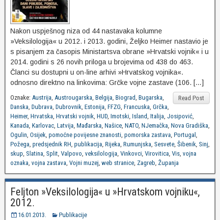
Nakon uspješnog niza od 44 nastavaka kolumne
»Veksilologija« u 2012. i 2013. godini, Željko Heimer nastavio je
s pisanjem za časopis Ministartsva obrane »Hrvatski vojnik« i u
2014. godini s 26 novih priloga u brojevima od 438 do 463.
Članci su dostupni u on-line arhivi »Hrvatskog vojnika«.
odnosno direktno na linkovima: Grčke vojne zastave (106. […]
Oznake:
Austrija
,
Austrougarska
,
Belgija
,
Biograd
,
Bugarska
,
Read Post
Danska
,
Dubrava
,
Dubrovnik
,
Estonija
,
FFZG
,
Francuska
,
Grčka
,
Heimer
,
Hrvatska
,
Hrvatski vojnik
,
HUD
,
Imotski
,
Island
,
Italija
,
Josipović
,
Kanada
,
Karlovac
,
Latvija
,
Mađarska
,
Našice
,
NATO
,
NJemačka
,
Nova Gradiška
,
Ogulin
,
Osijek
,
pomoćne povijesne znanosti
,
pomorska zastava
,
Portugal
,
Požega
,
predsjednik RH
,
publikacija
,
Rijeka
,
Rumunjska
,
Sesvete
,
Šibenik
,
Sinj
,
skup
,
Slatina
,
Split
,
Valpovo
,
veksilologija
,
Vinkovci
,
Virovitica
,
Vis
,
vojna
oznaka
,
vojna zastava
,
Vojni muzej
,
web stranice
,
Zagreb
,
Županja
Feljton »Veksilologija« u »Hrvatskom vojniku«,
2012.
16.01.2013.
Publikacije