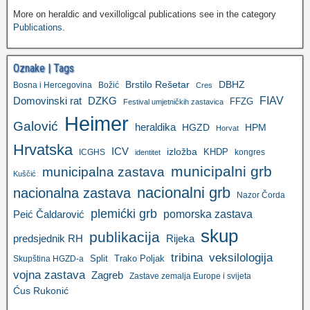
More on heraldic and vexilloligcal publications see in the category
Publications
.
Oznake | Tags
Brstilo Rešetar
DBHZ
Bosna i Hercegovina
Božić
Cres
FIAV
DZKG
Domovinski rat
FFZG
Festival umjetničkih zastavica
Heimer
Galović
heraldika
HGZD
HPM
Horvat
Hrvatska
ICV
izložba
KHDP
ICGHS
kongres
identitet
municipalni grb
municipalna zastava
Kuščić
nacionalni grb
nacionalna zastava
Nazor Čorda
plemićki grb
pomorska zastava
Peić Čaldarović
skup
publikacija
predsjednik RH
Rijeka
tribina
veksilologija
Split
Trako Poljak
Skupština HGZD-a
vojna zastava
Zagreb
Zastave zemalja Europe i svijeta
Ćus Rukonić