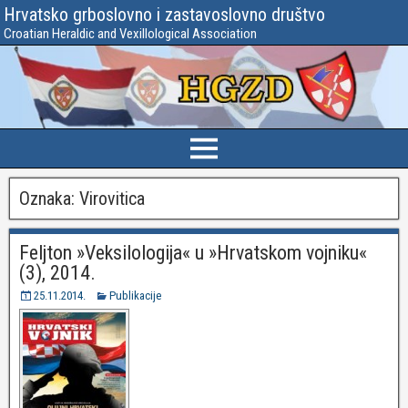
Hrvatsko grboslovno i zastavoslovno društvo
Croatian Heraldic and Vexillological Association
Oznaka:
Virovitica
Feljton »Veksilologija« u »Hrvatskom vojniku«
(3), 2014.
25.11.2014.
Publikacije