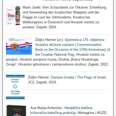
Mario Jareb: Vom Schachbrett zur Trikolore: Entwiklung
und Verwendung des kroatischen Wappens und der
Flagge im Lauf der Jahrhunderte, Kroatischer
Weltkongress in Österreich und Hrvatski institut za
povijest: Zagreb, 2024.
Željko Heimer (ur.):
Spomenica 170. obljetnice
hrvatske državne zastave | Commemorative
Book on the Occasion of the 170th Anniversary of
the Croatian National Flag
, Hrvatski institut za
povijest, Hrvatski povijesni muzej, Družba „Braća Hrvatskoga
Zmaja“, Hrvatsko grboslovno i zastavoslovno društvo: Zagreb, 2022.
Željko Heimer:
Zastave Izraela / The Flags of Israel
,
JCZ, Zagreb, 2019.
Ana Marija Ambrušec:
Heraldička baština
križevačko-kalničkog područja
, Meleagrina i HGZD,