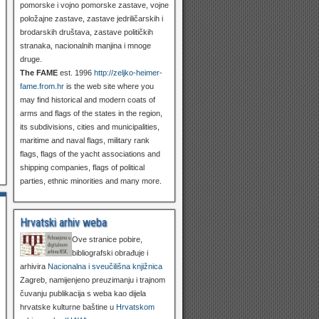
pomorske i vojno pomorske zastave, vojne
položajne zastave, zastave jedriličarskih i
brodarskih društava, zastave političkih
stranaka, nacionalnih manjina i mnoge
druge.
The FAME
est. 1996
http://zeljko-heimer-
fame.from.hr
is the web site where you
may find historical and modern coats of
arms and flags of the states in the region,
its subdivisions, cities and municipalities,
maritime and naval flags, military rank
flags, flags of the yacht associations and
shipping companies, flags of political
parties, ethnic minorities and many more.
Hrvatski arhiv weba
Ove stranice pobire,
bibliografski obrađuje i
arhivira
Nacionalna i sveučilišna knjižnica
Zagreb, namijenjeno preuzimanju i trajnom
čuvanju publikacija s weba kao dijela
hrvatske kulturne baštine u
Hrvatskom