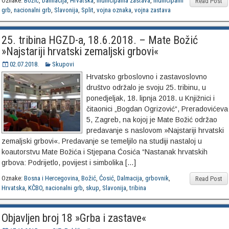
Oznake:
Božić
,
Dalmacija
,
Hrvatska
,
municipalna zastava
,
municipalni
Read Post
grb
,
nacionalni grb
,
Slavonija
,
Split
,
vojna oznaka
,
vojna zastava
25. tribina HGZD-a, 18.6.2018. – Mate Božić
»Najstariji hrvatski zemaljski grbovi«
02.07.2018.
Skupovi
Hrvatsko grboslovno i zastavoslovno
društvo održalo je svoju 25. tribinu, u
ponedjeljak, 18. lipnja 2018. u Knjižnici i
čitaonici „Bogdan Ogrizović“, Preradovićeva
5, Zagreb, na kojoj je Mate Božić održao
predavanje s naslovom »Najstariji hrvatski
zemaljski grbovi«. Predavanje se temeljilo na studiji nastaloj u
koautorstvu Mate Božića i Stjepana Ćosića “Nastanak hrvatskih
grbova: Podrijetlo, povijest i simbolika […]
Oznake:
Bosna i Hercegovina
,
Božić
,
Ćosić
,
Dalmacija
,
grbovnik
,
Read Post
Hrvatska
,
KČBO
,
nacionalni grb
,
skup
,
Slavonija
,
tribina
Objavljen broj 18 »Grba i zastave«