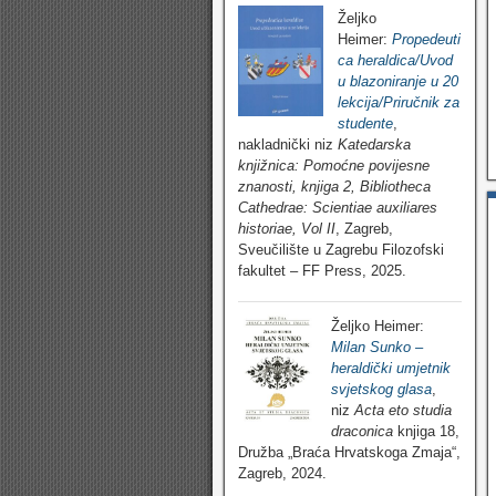
Željko
Heimer:
Propedeuti
ca heraldica/Uvod
u blazoniranje u 20
lekcija/Priručnik za
studente
,
nakladnički niz
Katedarska
knjižnica: Pomoćne povijesne
znanosti, knjiga 2, Bibliotheca
Cathedrae: Scientiae auxiliares
historiae, Vol II
, Zagreb,
Sveučilište u Zagrebu Filozofski
fakultet – FF Press, 2025.
Željko Heimer:
Milan Sunko –
heraldički umjetnik
svjetskog glasa
,
niz
Acta eto studia
draconica
knjiga 18,
Družba „Braća Hrvatskoga Zmaja“,
Zagreb, 2024.