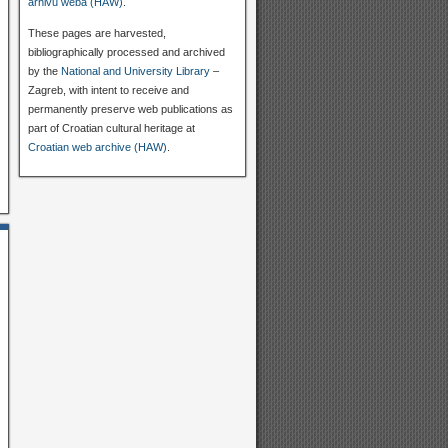
arhivu weba (HAW)
.
These pages are harvested,
bibliographically processed and archived
by the
National and University Library
–
Zagreb, with intent to receive and
permanently preserve web publications as
part of Croatian cultural heritage at
Croatian web archive (HAW)
.