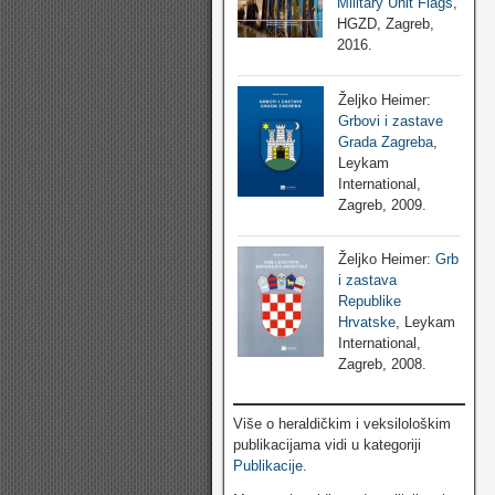
Military Unit Flags
,
HGZD, Zagreb,
2016.
Željko Heimer:
Grbovi i zastave
Grada Zagreba
,
Leykam
International,
Zagreb, 2009.
Željko Heimer:
Grb
i zastava
Republike
Hrvatske
, Leykam
International,
Zagreb, 2008.
Više o heraldičkim i veksilološkim
publikacijama vidi u kategoriji
Publikacije
.