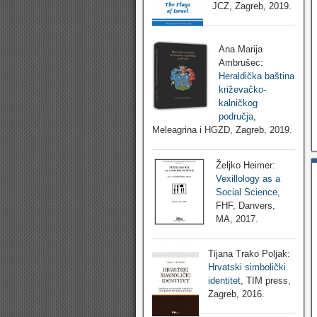
JCZ, Zagreb, 2019.
Ana Marija
Ambrušec:
Heraldička baština
križevačko-
kalničkog
područja
,
Meleagrina i HGZD, Zagreb, 2019.
Željko Heimer:
Vexillology as a
Social Science
,
FHF, Danvers,
MA, 2017.
Tijana Trako Poljak:
Hrvatski simbolički
identitet
, TIM press,
Zagreb, 2016.