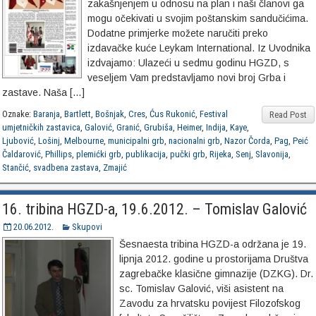
zakašnjenjem u odnosu na plan i naši članovi ga
mogu očekivati u svojim poštanskim sandučićima.
Dodatne primjerke možete naručiti preko
izdavačke kuće Leykam International. Iz Uvodnika
izdvajamo: Ulazeći u sedmu godinu HGZD, s
veseljem Vam predstavljamo novi broj Grba i
zastave. Naša […]
Oznake:
Baranja
,
Bartlett
,
Bošnjak
,
Cres
,
Ćus Rukonić
,
Festival
Read Post
umjetničkih zastavica
,
Galović
,
Granić
,
Grubiša
,
Heimer
,
Indija
,
Kaye
,
Ljubović
,
Lošinj
,
Melbourne
,
municipalni grb
,
nacionalni grb
,
Nazor Čorda
,
Pag
,
Peić
Čaldarović
,
Phillips
,
plemićki grb
,
publikacija
,
pučki grb
,
Rijeka
,
Senj
,
Slavonija
,
Stančić
,
svadbena zastava
,
Zmajić
16. tribina HGZD-a, 19.6.2012. – Tomislav Galović
20.06.2012.
Skupovi
Šesnaesta tribina HGZD-a održana je 19.
lipnja 2012. godine u prostorijama Društva
zagrebačke klasične gimnazije (DZKG). Dr.
sc. Tomislav Galović, viši asistent na
Zavodu za hrvatsku povijest Filozofskog