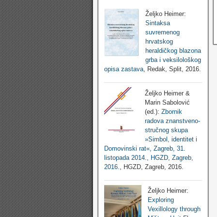
Željko Heimer:
Sintaksa
suvremenog
hrvatskog
heraldičkog blazona
grba i veksilološkog
opisa zastava
, Redak, Split, 2016.
Željko Heimer &
Marin Sabolović
(ed.):
Zbornik
radova znanstveno-
stručnog skupa
»Simbol, identitet i
Domovinski rat«, Zagreb, 31.
listopada 2014., HGZD, Zagreb,
2016.
, HGZD, Zagreb, 2016.
Željko Heimer:
Exploring
Vexillology through