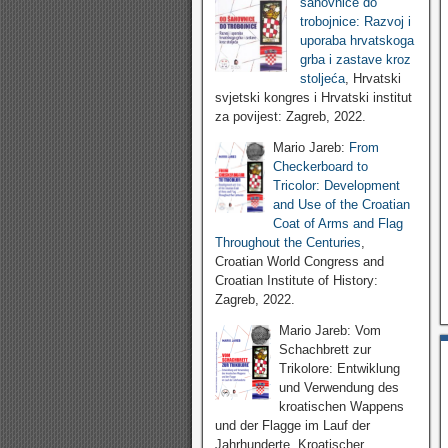
šahovnice do
trobojnice: Razvoj i
uporaba hrvatskoga
grba i zastave kroz
stoljeća
, Hrvatski
svjetski kongres i Hrvatski institut
za povijest: Zagreb, 2022.
Mario Jareb:
From
Checkerboard to
Tricolor: Development
and Use of the Croatian
Coat of Arms and Flag
Throughout the Centuries
,
Croatian World Congress and
Croatian Institute of History:
Zagreb, 2022.
Mario Jareb: Vom
Schachbrett zur
Trikolore: Entwiklung
und Verwendung des
kroatischen Wappens
und der Flagge im Lauf der
Jahrhunderte, Kroatischer