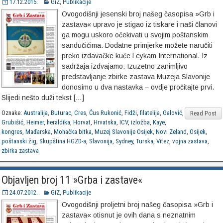
17.12.2015.
GiZ
,
Publikacije
Ovogodišnji jesenski broj našeg časopisa »Grb i
zastava« upravo je stigao iz tiskare i naši članovi
ga mogu uskoro očekivati u svojim poštanskim
sandučićima. Dodatne primjerke možete naručiti
preko izdavačke kuće Leykam International. Iz
sadržaja izdvajamo: Izuzetno zanimljivo
predstavljanje zbirke zastava Muzeja Slavonije
donosimo u dva nastavka – ovdje pročitajte prvi.
Slijedi nešto duži tekst […]
Oznake:
Australija
,
Buturac
,
Cres
,
Ćus Rukonić
,
Fidži
,
filatelija
,
Galović
,
Read Post
Grubišić
,
Heimer
,
heraldika
,
Horvat
,
Hrvatska
,
ICV
,
izložba
,
Kaye
,
kongres
,
Mađarska
,
Mohačka bitka
,
Muzej Slavonije Osijek
,
Novi Zeland
,
Osijek
,
poštanski žig
,
Skupština HGZD-a
,
Slavonija
,
Sydney
,
Turska
,
Vitez
,
vojna zastava
,
zbirka zastava
Objavljen broj 11 »Grba i zastave«
24.07.2012.
GiZ
,
Publikacije
Ovogodišnji proljetni broj našeg časopisa »Grb i
zastava« otisnut je ovih dana s neznatnim