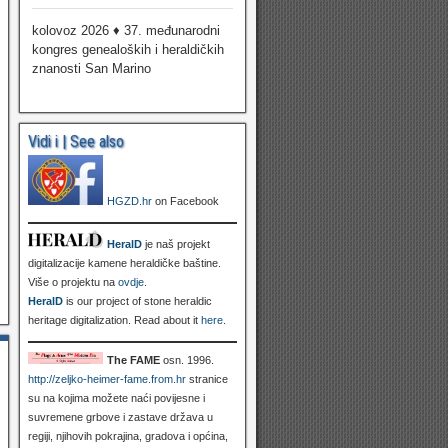
kolovoz 2026 ♦ 37. međunarodni
kongres genealoških i heraldičkih
znanosti San Marino
Vidi i | See also
HGZD.hr
on Facebook
HeralD
je naš projekt
digitalizacije kamene heraldičke baštine.
Više o projektu na
ovdje
.
HeralD
is our project of stone heraldic
heritage digitalization. Read about it
here
.
The FAME
osn. 1996.
http://zeljko-heimer-fame.from.hr
stranice
su na kojima možete naći povijesne i
suvremene grbove i zastave država u
regiji, njihovih pokrajina, gradova i općina,