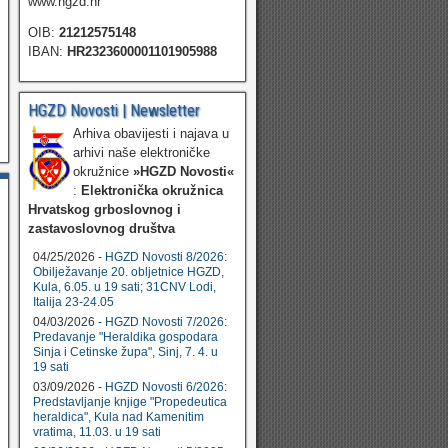
www.hgzd.hr
OIB:
21212575148
IBAN:
HR2323600001101905988
HGZD Novosti | Newsletter
Arhiva obavijesti i najava u
arhivi naše elektroničke
okružnice
»HGZD Novosti«
:
Elektronička okružnica
Hrvatskog grboslovnog i
zastavoslovnog društva
04/25/2026 -
HGZD Novosti 8/2026:
Obilježavanje 20. obljetnice HGZD,
Kula, 6.05. u 19 sati; 31CNV Lodi,
Italija 23-24.05
04/03/2026 -
HGZD Novosti 7/2026:
Predavanje "Heraldika gospodara
Sinja i Cetinske župa", Sinj, 7. 4. u
19 sati
03/09/2026 -
HGZD Novosti 6/2026:
Predstavljanje knjige "Propedeutica
heraldica", Kula nad Kamenitim
vratima, 11.03. u 19 sati