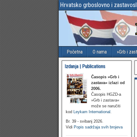
Hrvatsko grboslovno i zastavos
Početna
O nama
»Grb i zas
Izdanja | Publications
Časopis »Grb i
zastava«
izlazi od
2006.
Časopis HGZD-a
»Grb i zastava«
može se naručiti
kod
Leykam International
.
Br. 39 - svibanj 2026.
Vidi
Popis sadržaja svih brojeva