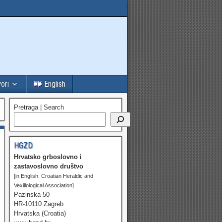
vori
English
Pretraga | Search
HGZD
Hrvatsko grboslovno i
zastavoslovno društvo
[in English: Croatian Heraldic and
Vexillological Association]
Pazinska 50
HR-10110 Zagreb
Hrvatska (Croatia)