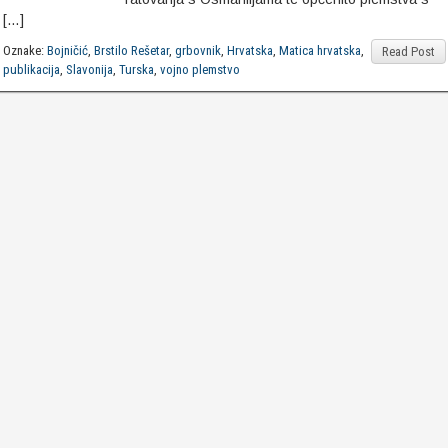
[…]
Oznake:
Bojničić
,
Brstilo Rešetar
,
grbovnik
,
Hrvatska
,
Matica hrvatska
,
Read Post
publikacija
,
Slavonija
,
Turska
,
vojno plemstvo