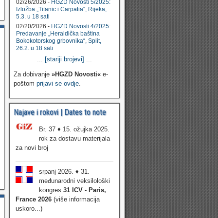
02/26/2026 -
HGZD Novosti 5/2025:
Izložba „Titanic i Carpatia“, Rijeka,
5.3. u 18 sati
02/20/2026 -
HGZD Novosti 4/2025:
Predavanje „Heraldička baština
Bokokotorskog grbovnika“, Split,
26.2. u 18 sati
...
[stariji brojevi]
...
Za dobivanje
»HGZD Novosti«
e-
poštom
prijavi se ovdje
.
Najave i rokovi | Dates to note
Br. 37 ♦ 15. ožujka 2025.
rok za dostavu materijala
za novi broj
srpanj 2026. ♦ 31.
međunarodni veksilološki
kongres
31 ICV - Paris,
France 2026
(više informacija
uskoro...)