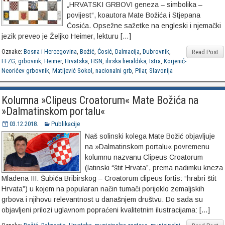
„HRVATSKI GRBOVI geneza – simbolika –
povijest“, koautora Mate Božića i Stjepana
Ćosića. Opsežne sažetke na engleski i njemački
jezik preveo je Željko Heimer, lekturu […]
Oznake:
Bosna i Hercegovina
,
Božić
,
Ćosić
,
Dalmacija
,
Dubrovnik
,
Read Post
FFZG
,
grbovnik
,
Heimer
,
Hrvatska
,
HSN
,
ilirska heraldika
,
Istra
,
Korjenić-
Neorićev grbovnik
,
Matijević Sokol
,
nacionalni grb
,
Pilar
,
Slavonija
Kolumna »Clipeus Croatorum« Mate Božića na
»Dalmatinskom portalu«
03.12.2018.
Publikacije
Naš solinski kolega Mate Božić objavljuje
na »Dalmatinskom portalu« povremenu
kolumnu nazvanu Clipeus Croatorum
(latinski “štit Hrvata”, prema nadimku kneza
Mladena III. Šubića Bribirskog – Croatorum clipeus fortis: “hrabri štit
Hrvata”) u kojem na popularan način tumači porijeklo zemaljskih
grbova i njihovu relevantnost u današnjem društvu. Do sada su
objavljeni prilozi uglavnom popraćeni kvalitetnim ilustracijama: […]