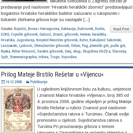
fakulteta Sveučilišta u Zagrebu održao je
predavanje pod naslovom “Hrvatski heraldički zbornici” predstavljajući
bogatstvo hrvatske heraldičke baštine sačuvano u rukopisnim i
tiskanim zbirkama grbova koje su nastajale […]
Oznake:
Bojničić
,
Bosna i Hercegovina
,
Dalmacija
,
Dubrovnik
,
Duišin
,
Read Post
DZKG
,
Fojnički grbovnik
,
Galović
,
Granić
,
grbovnik
,
Heimer
,
heraldika
,
Hrvatska
,
Jugoslavija
,
Korjenić-Neorićev grbovnik
,
Kotor
,
Kukuljević Sakcinski
,
Laszowski
,
Ljubović
,
Ohmučevićev grbovnik
,
Orbini
,
Pag
,
plemićki grb
,
pučki grb
,
Rijeka
,
Ritter Vitezović
,
Sarakin grbovnik
,
Senj
,
skup
,
Skupština HGZD-a
,
Slavonija
,
Split
,
Stemmatographia
,
tribina
,
Trogir
,
Vojvodina
Prilog Mateje Brstilo Rešetar u »Vijencu«
16.12.2008.
Publikacije
U uglednom književnom listu za kulturu, umjetnost
i znanost Matice hrvatske »Vijenac«, broj 385 od
4. prosinca 2008. godine objavljen je prilog Mateje
Brstilo Rešetar u rubrici Znanost pod naslovom
»Svjedočanstva ratova s Turcima«. Članak ovdje
prenosimo u cijelosti. Svjedočanstva ratova s
Turcima Pri proučavanju grbova s temom
ratovanja s Osmanlijama te općenito plemstva s