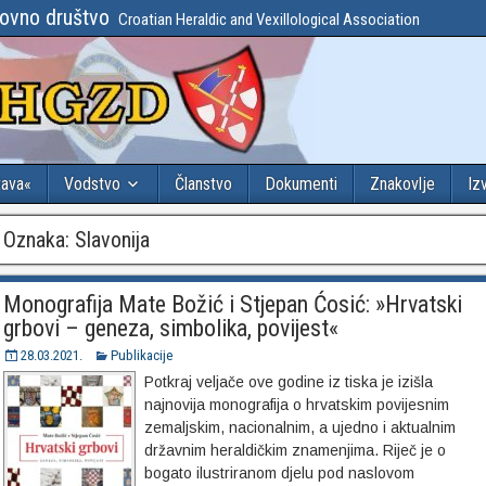
lovno društvo
Croatian Heraldic and Vexillological Association
tava«
Vodstvo
Članstvo
Dokumenti
Znakovlje
Iz
Oznaka:
Slavonija
Monografija Mate Božić i Stjepan Ćosić: »Hrvatski
grbovi – geneza, simbolika, povijest«
28.03.2021.
Publikacije
Potkraj veljače ove godine iz tiska je izišla
najnovija monografija o hrvatskim povijesnim
zemaljskim, nacionalnim, a ujedno i aktualnim
državnim heraldičkim znamenjima. Riječ je o
bogato ilustriranom djelu pod naslovom