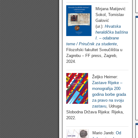
Mirjana Matijević
Sokol, Tomislav
Galović
(ur.):
Hrvatska
heraldička baština
I. – odabrane
teme / Priručnik za studente
,
Filozofski fakultet Sveučilišta u
Zagrebu – FF press, Zagreb,
2024.
Željko Heimer:
Zastave Rijeke –
monografija 200
godina borbe grada
za pravo na svoju
zastavu
, Udruga
Slobodna Država Rijeka: Rijeka,
2022.
Mario Jareb:
Od