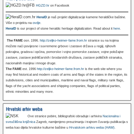
HGZD.hr
on Facebook
HeralD
je naš projekt digitalizacije kamene heraldičke baštine.
Više o projektu na
ovdje
.
HeralD
is our project of stone heraldic heritage digitalization. Read about it
here
.
The FAME
osn. 1996.
http://zeljko-heimer-fame.from.hr
stranice su na kojima
možete naći povijesne i suvremene grbove i zastave država u regiji, njihovih
pokrajina, gradova i općina, pomorske i vojno pomorske zastave, vojne položajne
zastave, zastave jedriličarskih i brodarskih društava, zastave političkih stranaka,
nacionalnih manjina i mnoge druge.
The FAME
est. 1996
http://zeljko-heimer-fame.from.hr
is the web site where you
may find historical and modern coats of arms and flags of the states in the region, its
subdivisions, cities and municipalities, maritime and naval flags, military rank flags,
flags of the yacht associations and shipping companies, flags of political parties,
ethnic minorities and many more.
Hrvatski arhiv weba
Ove stranice pobire, bibliografski obrađuje i arhivira
Nacionalna i
sveučilišna knjižnica
Zagreb, namijenjeno preuzimanju i trajnom čuvanju publikacija s
weba kao dijela hrvatske kulturne baštine u
Hrvatskom arhivu weba (HAW)
.