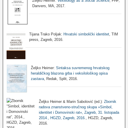
Željko Heimer:
Vexillology as a Social Science
, FHF,
Danvers, MA, 2017.
Tijana Trako Poljak:
Hrvatski simbolički identitet
, TIM
press, Zagreb, 2016.
Željko Heimer:
Sintaksa suvremenog hrvatskog
heraldičkog blazona grba i veksilološkog opisa
zastava
, Redak, Split, 2016.
Željko Heimer & Marin Sabolović (ed.):
Zbornik
radova znanstveno-stručnog skupa »Simbol,
identitet i Domovinski rat«, Zagreb, 31. listopada
2014., HGZD, Zagreb, 2016.
, HGZD, Zagreb,
2016.