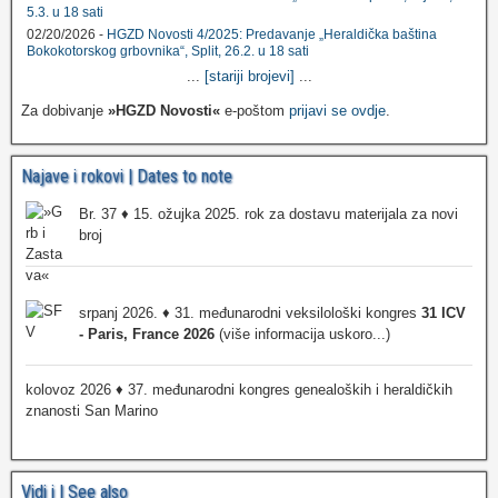
5.3. u 18 sati
02/20/2026 -
HGZD Novosti 4/2025: Predavanje „Heraldička baština
Bokokotorskog grbovnika“, Split, 26.2. u 18 sati
...
[stariji brojevi]
...
Za dobivanje
»HGZD Novosti«
e-poštom
prijavi se ovdje
.
Najave i rokovi | Dates to note
Br. 37 ♦ 15. ožujka 2025. rok za dostavu materijala za novi
broj
srpanj 2026. ♦ 31. međunarodni veksilološki kongres
31 ICV
- Paris, France 2026
(više informacija uskoro...)
kolovoz 2026 ♦ 37. međunarodni kongres genealoških i heraldičkih
znanosti San Marino
Vidi i | See also