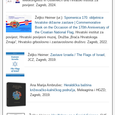
Weltkongress in Österreich und Hrvatski institut za
povijest: Zagreb, 2024.
Željko Heimer (ur.):
Spomenica 170. obljetnice
hrvatske državne zastave | Commemorative
Book on the Occasion of the 170th Anniversary of
the Croatian National Flag
, Hrvatski institut za
povijest, Hrvatski povijesni muzej, Družba „Braća Hrvatskoga
Zmaja“, Hrvatsko grboslovno i zastavoslovno društvo: Zagreb, 2022.
Željko Heimer:
Zastave Izraela / The Flags of Israel
,
JCZ, Zagreb, 2019.
Ana Marija Ambrušec:
Heraldička baština
križevačko-kalničkog područja
, Meleagrina i HGZD,
Zagreb, 2019.