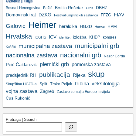
Oznake | Tags
Brstilo Rešetar
DBHZ
Bosna i Hercegovina
Božić
Cres
FIAV
DZKG
Domovinski rat
FFZG
Festival umjetničkih zastavica
Heimer
Galović
heraldika
HGZD
HPM
Horvat
Hrvatska
ICV
izložba
KHDP
ICGHS
kongres
identitet
municipalni grb
municipalna zastava
Kuščić
nacionalni grb
nacionalna zastava
Nazor Čorda
plemićki grb
pomorska zastava
Peić Čaldarović
skup
publikacija
predsjednik RH
Rijeka
tribina
veksilologija
Split
Trako Poljak
Skupština HGZD-a
vojna zastava
Zagreb
Zastave zemalja Europe i svijeta
Ćus Rukonić
Pretraga | Search