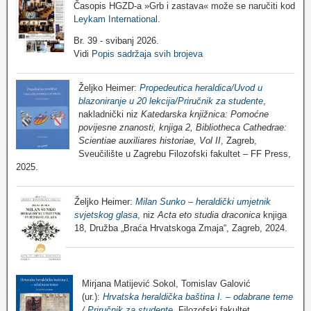
Časopis HGZD-a »Grb i zastava« može se naručiti kod
Leykam International
.
Br. 39 - svibanj 2026.
Vidi
Popis sadržaja svih brojeva
Željko Heimer:
Propedeutica heraldica/Uvod u
blazoniranje u 20 lekcija/Priručnik za studente
,
nakladnički niz
Katedarska knjižnica: Pomoćne
povijesne znanosti, knjiga 2, Bibliotheca Cathedrae:
Scientiae auxiliares historiae, Vol II
, Zagreb,
Sveučilište u Zagrebu Filozofski fakultet – FF Press,
2025.
Željko Heimer:
Milan Sunko – heraldički umjetnik
svjetskog glasa
, niz
Acta eto studia draconica
knjiga
18, Družba „Braća Hrvatskoga Zmaja“, Zagreb, 2024.
Mirjana Matijević Sokol, Tomislav Galović
(ur.):
Hrvatska heraldička baština I. – odabrane teme
/ Priručnik za studente
, Filozofski fakultet