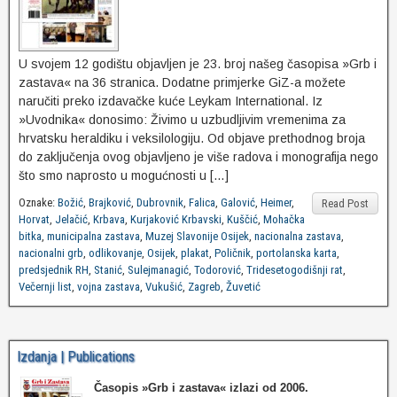
U svojem 12 godištu objavljen je 23. broj našeg časopisa »Grb i
zastava« na 36 stranica. Dodatne primjerke GiZ-a možete
naručiti preko izdavačke kuće Leykam International. Iz
»Uvodnika« donosimo: Živimo u uzbudljivim vremenima za
hrvatsku heraldiku i veksilologiju. Od objave prethodnog broja
do zaključenja ovog objavljeno je više radova i monografija nego
što smo naprosto u mogućnosti u […]
Oznake:
Božić
,
Brajković
,
Dubrovnik
,
Falica
,
Galović
,
Heimer
,
Read Post
Horvat
,
Jelačić
,
Krbava
,
Kurjaković Krbavski
,
Kuščić
,
Mohačka
bitka
,
municipalna zastava
,
Muzej Slavonije Osijek
,
nacionalna zastava
,
nacionalni grb
,
odlikovanje
,
Osijek
,
plakat
,
Poličnik
,
portolanska karta
,
predsjednik RH
,
Stanić
,
Sulejmanagić
,
Todorović
,
Tridesetogodišnji rat
,
Večernji list
,
vojna zastava
,
Vukušić
,
Zagreb
,
Žuvetić
Izdanja | Publications
Časopis »Grb i zastava«
izlazi od 2006.