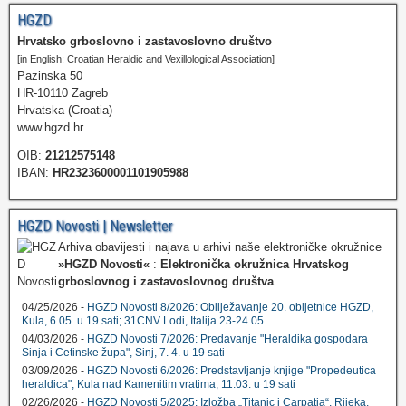
HGZD
Hrvatsko grboslovno i zastavoslovno društvo
[in English: Croatian Heraldic and Vexillological Association]
Pazinska 50
HR-10110 Zagreb
Hrvatska (Croatia)
www.hgzd.hr
OIB:
21212575148
IBAN:
HR2323600001101905988
HGZD Novosti | Newsletter
Arhiva obavijesti i najava u arhivi naše elektroničke okružnice
»HGZD Novosti«
:
Elektronička okružnica Hrvatskog
grboslovnog i zastavoslovnog društva
04/25/2026 -
HGZD Novosti 8/2026: Obilježavanje 20. obljetnice HGZD,
Kula, 6.05. u 19 sati; 31CNV Lodi, Italija 23-24.05
04/03/2026 -
HGZD Novosti 7/2026: Predavanje "Heraldika gospodara
Sinja i Cetinske župa", Sinj, 7. 4. u 19 sati
03/09/2026 -
HGZD Novosti 6/2026: Predstavljanje knjige "Propedeutica
heraldica", Kula nad Kamenitim vratima, 11.03. u 19 sati
02/26/2026 -
HGZD Novosti 5/2025: Izložba „Titanic i Carpatia“, Rijeka,