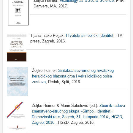
Željko Heimer:
Vexillology as a Social Science
, FHF,
Danvers, MA, 2017.
Tijana Trako Poljak:
Hrvatski simbolički identitet
, TIM
press, Zagreb, 2016.
Željko Heimer:
Sintaksa suvremenog hrvatskog
heraldičkog blazona grba i veksilološkog opisa
zastava
, Redak, Split, 2016.
Željko Heimer & Marin Sabolović (ed.):
Zbornik radova
znanstveno-stručnog skupa »Simbol, identitet i
Domovinski rat«, Zagreb, 31. listopada 2014., HGZD,
Zagreb, 2016.
, HGZD, Zagreb, 2016.