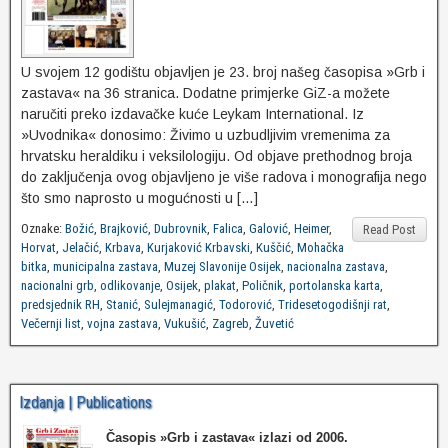
U svojem 12 godištu objavljen je 23. broj našeg časopisa »Grb i
zastava« na 36 stranica. Dodatne primjerke GiZ-a možete
naručiti preko izdavačke kuće Leykam International. Iz
»Uvodnika« donosimo: Živimo u uzbudljivim vremenima za
hrvatsku heraldiku i veksilologiju. Od objave prethodnog broja
do zaključenja ovog objavljeno je više radova i monografija nego
što smo naprosto u mogućnosti u […]
Oznake:
Božić
,
Brajković
,
Dubrovnik
,
Falica
,
Galović
,
Heimer
,
Read Post
Horvat
,
Jelačić
,
Krbava
,
Kurjaković Krbavski
,
Kuščić
,
Mohačka
bitka
,
municipalna zastava
,
Muzej Slavonije Osijek
,
nacionalna zastava
,
nacionalni grb
,
odlikovanje
,
Osijek
,
plakat
,
Poličnik
,
portolanska karta
,
predsjednik RH
,
Stanić
,
Sulejmanagić
,
Todorović
,
Tridesetogodišnji rat
,
Večernji list
,
vojna zastava
,
Vukušić
,
Zagreb
,
Žuvetić
Izdanja | Publications
Časopis »Grb i zastava«
izlazi od 2006.