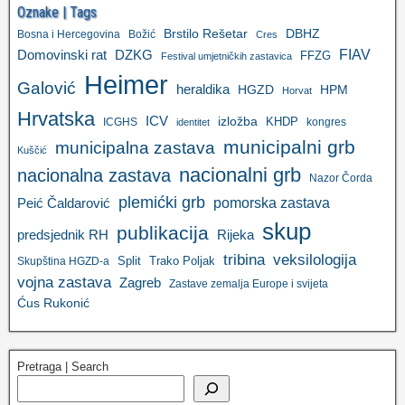
Oznake | Tags
Brstilo Rešetar
DBHZ
Bosna i Hercegovina
Božić
Cres
FIAV
DZKG
Domovinski rat
FFZG
Festival umjetničkih zastavica
Heimer
Galović
heraldika
HGZD
HPM
Horvat
Hrvatska
ICV
izložba
KHDP
ICGHS
kongres
identitet
municipalni grb
municipalna zastava
Kuščić
nacionalni grb
nacionalna zastava
Nazor Čorda
plemićki grb
pomorska zastava
Peić Čaldarović
skup
publikacija
predsjednik RH
Rijeka
tribina
veksilologija
Split
Trako Poljak
Skupština HGZD-a
vojna zastava
Zagreb
Zastave zemalja Europe i svijeta
Ćus Rukonić
Pretraga | Search