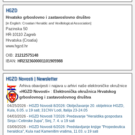
HGZD
Hrvatsko grboslovno i zastavoslovno društvo
[in English: Croatian Heraldic and Vexillological Association]
Pazinska 50
HR-10110 Zagreb
Hrvatska (Croatia)
www.hgzd.hr
OIB:
21212575148
IBAN:
HR2323600001101905988
HGZD Novosti | Newsletter
Arhiva obavijesti i najava u arhivi naše elektroničke okružnice
»HGZD Novosti«
:
Elektronička okružnica Hrvatskog
grboslovnog i zastavoslovnog društva
04/25/2026 -
HGZD Novosti 8/2026: Obilježavanje 20. obljetnice HGZD,
Kula, 6.05. u 19 sati; 31CNV Lodi, Italija 23-24.05
04/03/2026 -
HGZD Novosti 7/2026: Predavanje "Heraldika gospodara
Sinja i Cetinske župa", Sinj, 7. 4. u 19 sati
03/09/2026 -
HGZD Novosti 6/2026: Predstavljanje knjige "Propedeutica
heraldica", Kula nad Kamenitim vratima, 11.03. u 19 sati