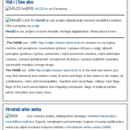
Vidi i | See also
HGZD.hr
on Facebook
HeralD
je naš projekt digitalizacije kamene heraldičke baštine.
Više o projektu na
ovdje
.
HeralD
is our project of stone heraldic heritage digitalization. Read about it
here
.
The FAME
osn. 1996.
http://zeljko-heimer-fame.from.hr
stranice su na kojima
možete naći povijesne i suvremene grbove i zastave država u regiji, njihovih
pokrajina, gradova i općina, pomorske i vojno pomorske zastave, vojne položajne
zastave, zastave jedriličarskih i brodarskih društava, zastave političkih stranaka,
nacionalnih manjina i mnoge druge.
The FAME
est. 1996
http://zeljko-heimer-fame.from.hr
is the web site where you
may find historical and modern coats of arms and flags of the states in the region, its
subdivisions, cities and municipalities, maritime and naval flags, military rank flags,
flags of the yacht associations and shipping companies, flags of political parties,
ethnic minorities and many more.
Hrvatski arhiv weba
Ove stranice pobire, bibliografski obrađuje i arhivira
Nacionalna i
sveučilišna knjižnica
Zagreb, namijenjeno preuzimanju i trajnom čuvanju publikacija s
weba kao dijela hrvatske kulturne baštine u
Hrvatskom arhivu weba (HAW)
.