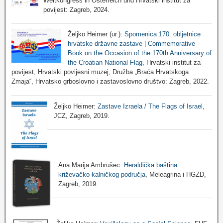
Weltkongress in Österreich und Hrvatski institut za
povijest: Zagreb, 2024.
Željko Heimer (ur.):
Spomenica 170. obljetnice
hrvatske državne zastave | Commemorative
Book on the Occasion of the 170th Anniversary of
the Croatian National Flag
, Hrvatski institut za
povijest, Hrvatski povijesni muzej, Družba „Braća Hrvatskoga
Zmaja“, Hrvatsko grboslovno i zastavoslovno društvo: Zagreb, 2022.
Željko Heimer:
Zastave Izraela / The Flags of Israel
,
JCZ, Zagreb, 2019.
Ana Marija Ambrušec:
Heraldička baština
križevačko-kalničkog područja
, Meleagrina i HGZD,
Zagreb, 2019.