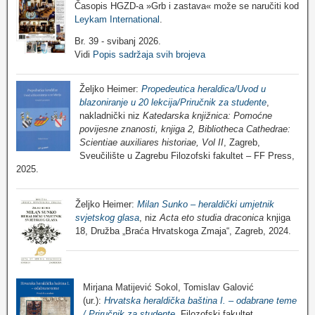
Časopis HGZD-a »Grb i zastava« može se naručiti kod
Leykam International
.
Br. 39 - svibanj 2026.
Vidi
Popis sadržaja svih brojeva
Željko Heimer:
Propedeutica heraldica/Uvod u
blazoniranje u 20 lekcija/Priručnik za studente
,
nakladnički niz
Katedarska knjižnica: Pomoćne
povijesne znanosti, knjiga 2, Bibliotheca Cathedrae:
Scientiae auxiliares historiae, Vol II
, Zagreb,
Sveučilište u Zagrebu Filozofski fakultet – FF Press,
2025.
Željko Heimer:
Milan Sunko – heraldički umjetnik
svjetskog glasa
, niz
Acta eto studia draconica
knjiga
18, Družba „Braća Hrvatskoga Zmaja“, Zagreb, 2024.
Mirjana Matijević Sokol, Tomislav Galović
(ur.):
Hrvatska heraldička baština I. – odabrane teme
/ Priručnik za studente
, Filozofski fakultet