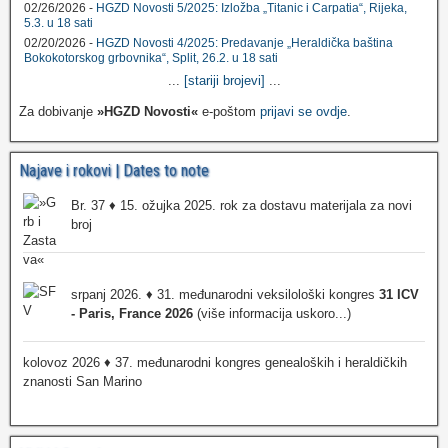
02/26/2026 -
HGZD Novosti 5/2025: Izložba „Titanic i Carpatia“, Rijeka,
5.3. u 18 sati
02/20/2026 -
HGZD Novosti 4/2025: Predavanje „Heraldička baština
Bokokotorskog grbovnika“, Split, 26.2. u 18 sati
...
[stariji brojevi]
...
Za dobivanje
»HGZD Novosti«
e-poštom
prijavi se ovdje
.
Najave i rokovi | Dates to note
Br. 37 ♦ 15. ožujka 2025. rok za dostavu materijala za novi
broj
srpanj 2026. ♦ 31. međunarodni veksilološki kongres
31 ICV
- Paris, France 2026
(više informacija uskoro...)
kolovoz 2026 ♦ 37. međunarodni kongres genealoških i heraldičkih
znanosti San Marino