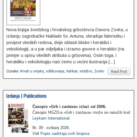
Nova knjiga švedskog i hrvatskog grboslovca Davora Zovka, u
izdanju zagrebačke Naklade Sv. Antuna, obrađuje faleristiku i
povijest viteških redova, dvije oblasti bliske i heraldici i
veksilologiji, a u par odjeljaka i izravno govore o heraldici (na
primjer u opisu viteških atributa u grbovima). Osim toga, i
heraldiku i veksilologiju naći ćemo u većini ilustracija […]
Oznake:
Hrvati u svijetu
,
odlikovanje
,
Vatikan
,
viteštvo
,
Zovko
Read Post
Izdanja | Publications
Časopis »Grb i zastava«
izlazi od 2006.
Časopis HGZD-a »Grb i zastava« može se naručiti kod
Leykam International
.
Br. 39 - svibanj 2026.
Vidi
Popis sadržaja svih brojeva