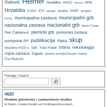
Heimer
Galović
heraldika
HGZD
HPM
Horvat
Hrvatska
ICV
izložba
KHDP
ICGHS
kongres
identitet
municipalni grb
municipalna zastava
Kuščić
nacionalni grb
nacionalna zastava
Nazor Čorda
plemićki grb
pomorska zastava
Peić Čaldarović
skup
publikacija
predsjednik RH
Rijeka
tribina
veksilologija
Split
Trako Poljak
Skupština HGZD-a
vojna zastava
Zagreb
Zastave zemalja Europe i svijeta
Ćus Rukonić
Pretraga | Search
HGZD
Hrvatsko grboslovno i zastavoslovno društvo
[in English: Croatian Heraldic and Vexillological Association]