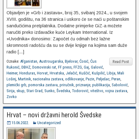
Objavljen je »Grb i zastava«, broj 35, svibanj 2024., u svojem
XVIII. godištu, na 36 stranica i uskoro će se naći u poštanskim
sandučićima pretplatnika. Dodatne primjerke GiZ-a možete
naručiti preko izdavačke kuće Leykam International. Iz
»Uvodnika« donosimo: Započet ću odmah bez lažne
skromnosti radošću da su se dvije knjige na kojima sam duže
radio […]
Oznake:
Afganistan
,
Austrougarska
,
Bjelovar
,
Ćosić
,
Ćus
Read Post
Rukonić
,
DBHZ
,
Domovinski rat
,
FF press
,
FFZG
,
Gaj
,
Galović
,
Heimer
,
Honduras
,
Horvat
,
Hrvatska
,
Jelačić
,
Kuščić
,
Kušpilić
,
Libija
,
Mali
Lošinj
,
Martinik
,
nacionalna zastava
,
odlikovanje
,
Pazin
,
Pelješac
,
Peran
,
plemićki grb
,
pomorska zastava
,
priručnik
,
priznanje
,
publikacija
,
Sabolović
,
Sirija
,
skup
,
Stari Grad
,
Sunko
,
Švedska
,
Todorović
,
viteštvo
,
vojna zastava
,
Zovko
Hrvat – novi državni herold Švedske
15.06.2022.
Uncategorized