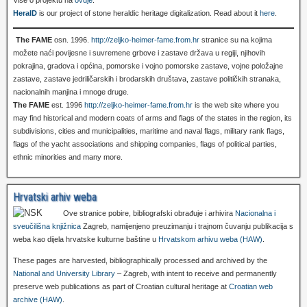
HeralD
is our project of stone heraldic heritage digitalization. Read about it
here
.
The FAME
osn. 1996.
http://zeljko-heimer-fame.from.hr
stranice su na kojima
možete naći povijesne i suvremene grbove i zastave država u regiji, njihovih
pokrajina, gradova i općina, pomorske i vojno pomorske zastave, vojne položajne
zastave, zastave jedriličarskih i brodarskih društava, zastave političkih stranaka,
nacionalnih manjina i mnoge druge.
The FAME
est. 1996
http://zeljko-heimer-fame.from.hr
is the web site where you
may find historical and modern coats of arms and flags of the states in the region, its
subdivisions, cities and municipalities, maritime and naval flags, military rank flags,
flags of the yacht associations and shipping companies, flags of political parties,
ethnic minorities and many more.
Hrvatski arhiv weba
Ove stranice pobire, bibliografski obrađuje i arhivira
Nacionalna i
sveučilišna knjižnica
Zagreb, namijenjeno preuzimanju i trajnom čuvanju publikacija s
weba kao dijela hrvatske kulturne baštine u
Hrvatskom arhivu weba (HAW)
.
These pages are harvested, bibliographically processed and archived by the
National and University Library
– Zagreb, with intent to receive and permanently
preserve web publications as part of Croatian cultural heritage at
Croatian web
archive (HAW)
.