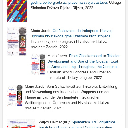
godina borbe grada za pravo na svoju zastavu
, Udruga
Slobodna Država Rijeka: Rijeka, 2022.
Mario Jareb:
Od šahovnice do trobojnice: Razvoj i
uporaba hrvatskoga grba i zastave kroz stoljeća
,
Hrvatski svjetski kongres i Hrvatski institut za
povijest: Zagreb, 2022.
Mario Jareb:
From Checkerboard to Tricolor:
Development and Use of the Croatian Coat
of Arms and Flag Throughout the Centuries
,
Croatian World Congress and Croatian
Institute of History: Zagreb, 2022.
Mario Jareb: Vom Schachbrett zur Trikolore: Entwiklung
und Verwendung des kroatischen Wappens und der
Flagge im Lauf der Jahrhunderte, Kroatischer
Weltkongress in Österreich und Hrvatski institut za
povijest: Zagreb, 2024.
Željko Heimer (ur.):
Spomenica 170. obljetnice
hrvatske državne zastave | Commemorative