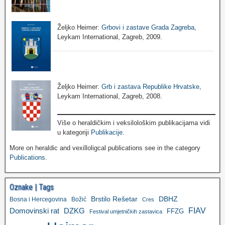
Željko Heimer:
Grbovi i zastave Grada Zagreba
,
Leykam International, Zagreb, 2009.
Željko Heimer:
Grb i zastava Republike Hrvatske
,
Leykam International, Zagreb, 2008.
Više o heraldičkim i veksilološkim publikacijama vidi
u kategoriji
Publikacije
.
More on heraldic and vexilloligcal publications see in the category
Publications
.
Oznake | Tags
Brstilo Rešetar
DBHZ
Bosna i Hercegovina
Božić
Cres
FIAV
DZKG
Domovinski rat
FFZG
Festival umjetničkih zastavica