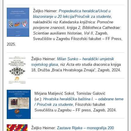
Željko Heimer:
Propedeutica heraldica/Uvod u
blazoniranje u 20 lekcija/Priručnik za studente
,
nakladnički niz
Katedarska knjižnica: Pomoćne
povijesne znanosti, knjiga 2, Bibliotheca Cathedrae:
Scientiae auxiliares historiae, Vol II
, Zagreb,
Sveučilište u Zagrebu Filozofski fakultet – FF Press,
2025.
Željko Heimer:
Milan Sunko – heraldički umjetnik
svjetskog glasa
, niz
Acta eto studia draconica
knjiga
18, Družba „Braća Hrvatskoga Zmaja“, Zagreb, 2024.
Mirjana Matijević Sokol, Tomislav Galović
(ur.):
Hrvatska heraldička baština I. – odabrane teme
/ Priručnik za studente
, Filozofski fakultet
Sveučilišta u Zagrebu – FF press, Zagreb, 2024.
Željko Heimer:
Zastave Rijeke – monografija 200