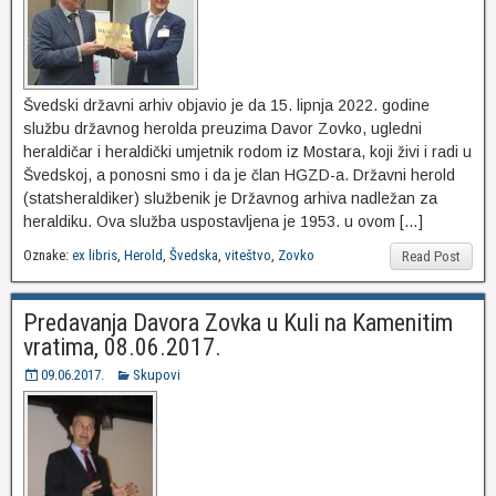
Švedski državni arhiv objavio je da 15. lipnja 2022. godine
službu državnog herolda preuzima Davor Zovko, ugledni
heraldičar i heraldički umjetnik rodom iz Mostara, koji živi i radi u
Švedskoj, a ponosni smo i da je član HGZD-a. Državni herold
(statsheraldiker) službenik je Državnog arhiva nadležan za
heraldiku. Ova služba uspostavljena je 1953. u ovom […]
Oznake:
ex libris
,
Herold
,
Švedska
,
viteštvo
,
Zovko
Read Post
Predavanja Davora Zovka u Kuli na Kamenitim
vratima, 08.06.2017.
09.06.2017.
Skupovi