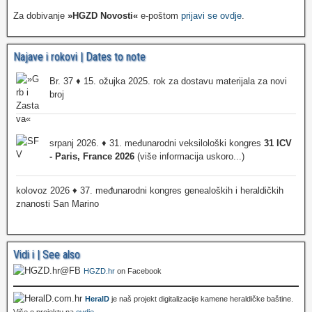
Za dobivanje
»HGZD Novosti«
e-poštom
prijavi se ovdje
.
Najave i rokovi | Dates to note
Br. 37 ♦ 15. ožujka 2025. rok za dostavu materijala za novi
broj
srpanj 2026. ♦ 31. međunarodni veksilološki kongres
31 ICV
- Paris, France 2026
(više informacija uskoro...)
kolovoz 2026 ♦ 37. međunarodni kongres genealoških i heraldičkih
znanosti San Marino
Vidi i | See also
HGZD.hr
on Facebook
HeralD
je naš projekt digitalizacije kamene heraldičke baštine.
Više o projektu na
ovdje
.