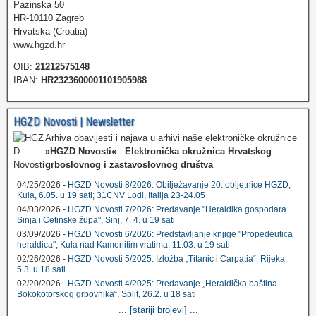
Pazinska 50
HR-10110 Zagreb
Hrvatska (Croatia)
www.hgzd.hr
OIB:
21212575148
IBAN:
HR2323600001101905988
HGZD Novosti | Newsletter
Arhiva obavijesti i najava u arhivi naše elektroničke okružnice
»HGZD Novosti«
:
Elektronička okružnica Hrvatskog
grboslovnog i zastavoslovnog društva
04/25/2026 -
HGZD Novosti 8/2026: Obilježavanje 20. obljetnice HGZD,
Kula, 6.05. u 19 sati; 31CNV Lodi, Italija 23-24.05
04/03/2026 -
HGZD Novosti 7/2026: Predavanje "Heraldika gospodara
Sinja i Cetinske župa", Sinj, 7. 4. u 19 sati
03/09/2026 -
HGZD Novosti 6/2026: Predstavljanje knjige "Propedeutica
heraldica", Kula nad Kamenitim vratima, 11.03. u 19 sati
02/26/2026 -
HGZD Novosti 5/2025: Izložba „Titanic i Carpatia“, Rijeka,
5.3. u 18 sati
02/20/2026 -
HGZD Novosti 4/2025: Predavanje „Heraldička baština
Bokokotorskog grbovnika“, Split, 26.2. u 18 sati
...
[stariji brojevi]
...