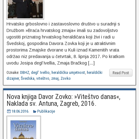
Hrvatsko grboslovno i zastavoslovno društvo u suradnji s
Družbom »Braća hrvatskog zmaja« imali su zadovoljstvo
ugostiti priznatog hrvatskog heraldičara koji živi i radi u
Švedskoj, gospodina Davora Zovka koji je u atraktivnim
prostorima Zmajske dvorane u Kuli iznad Kamenitih vrata
održao niz predavanja u četvrtak, 8. lipnja 2017. Po kratkom
uvodu Josipa degl’Ivellia, Zmaja Bračkog […]
Oznake:
DBHZ
,
degl’ Ivellio
,
heraldička umjetnost
,
heraldički
Read Post
dizajner
,
Švedska
,
viteštvo
,
zmaj
,
Zovko
Nova knjiga Davor Zovko: »Viteštvo danas«,
Naklada sv. Antuna, Zagreb, 2016.
18.06.2016.
Publikacije