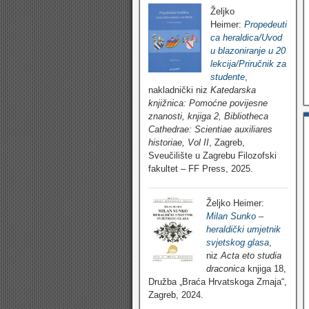
Željko
Heimer:
Propedeuti
ca heraldica/Uvod
u blazoniranje u 20
lekcija/Priručnik za
studente
,
nakladnički niz
Katedarska
knjižnica: Pomoćne povijesne
znanosti, knjiga 2, Bibliotheca
Cathedrae: Scientiae auxiliares
historiae, Vol II
, Zagreb,
Sveučilište u Zagrebu Filozofski
fakultet – FF Press, 2025.
Željko Heimer:
Milan Sunko –
heraldički umjetnik
svjetskog glasa
,
niz
Acta eto studia
draconica
knjiga 18,
Družba „Braća Hrvatskoga Zmaja“,
Zagreb, 2024.