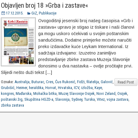
Objavljen broj 18 »Grba i zastave«
17.12.2015.
GiZ
,
Publikacije
Ovogodišnji jesenski broj našeg časopisa »Grb i
zastava« upravo je stigao iz tiskare i naši članovi
ga mogu uskoro očekivati u svojim poštanskim
sandučićima. Dodatne primjerke možete naručiti
preko izdavačke kuće Leykam International. Iz
sadržaja izdvajamo: Izuzetno zanimljivo
predstavljanje zbirke zastava Muzeja Slavonije
donosimo u dva nastavka – ovdje pročitajte prvi.
Slijedi nešto duži tekst […]
Oznake:
Australija
,
Buturac
,
Cres
,
Ćus Rukonić
,
Fidži
,
filatelija
,
Galović
,
Read Post
Grubišić
,
Heimer
,
heraldika
,
Horvat
,
Hrvatska
,
ICV
,
izložba
,
Kaye
,
kongres
,
Mađarska
,
Mohačka bitka
,
Muzej Slavonije Osijek
,
Novi Zeland
,
Osijek
,
poštanski žig
,
Skupština HGZD-a
,
Slavonija
,
Sydney
,
Turska
,
Vitez
,
vojna zastava
,
zbirka zastava