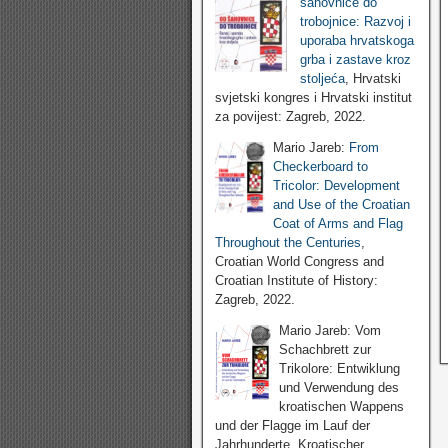
šahovnice do
trobojnice: Razvoj i
uporaba hrvatskoga
grba i zastave kroz
stoljeća
, Hrvatski
svjetski kongres i Hrvatski institut
za povijest: Zagreb, 2022.
Mario Jareb:
From
Checkerboard to
Tricolor: Development
and Use of the Croatian
Coat of Arms and Flag
Throughout the Centuries
,
Croatian World Congress and
Croatian Institute of History:
Zagreb, 2022.
Mario Jareb: Vom
Schachbrett zur
Trikolore: Entwiklung
und Verwendung des
kroatischen Wappens
und der Flagge im Lauf der
Jahrhunderte, Kroatischer