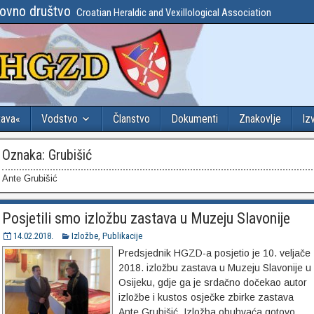
lovno društvo
Croatian Heraldic and Vexillological Association
tava«
Vodstvo
Članstvo
Dokumenti
Znakovlje
Iz
Oznaka:
Grubišić
Ante Grubišić
Posjetili smo izložbu zastava u Muzeju Slavonije
14.02.2018.
Izložbe
,
Publikacije
Predsjednik HGZD-a posjetio je 10. veljače
2018. izložbu zastava u Muzeju Slavonije u
Osijeku, gdje ga je srdačno dočekao autor
izložbe i kustos osječke zbirke zastava
Ante Grubišić. Izložba obuhvaća gotovo