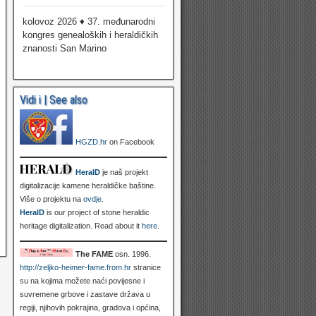
kolovoz 2026 ♦ 37. međunarodni
kongres genealoških i heraldičkih
znanosti San Marino
Vidi i | See also
HGZD.hr
on Facebook
HeralD
je naš projekt
digitalizacije kamene heraldičke baštine.
Više o projektu na
ovdje
.
HeralD
is our project of stone heraldic
heritage digitalization. Read about it
here
.
The FAME
osn. 1996.
http://zeljko-heimer-fame.from.hr
stranice
su na kojima možete naći povijesne i
suvremene grbove i zastave država u
regiji, njihovih pokrajina, gradova i općina,