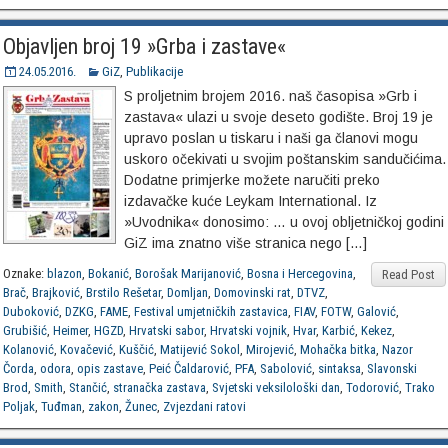
Objavljen broj 19 »Grba i zastave«
24.05.2016.
GiZ
,
Publikacije
S proljetnim brojem 2016. naš časopisa »Grb i
zastava« ulazi u svoje deseto godište. Broj 19 je
upravo poslan u tiskaru i naši ga članovi mogu
uskoro očekivati u svojim poštanskim sandučićima.
Dodatne primjerke možete naručiti preko
izdavačke kuće Leykam International. Iz
»Uvodnika« donosimo: … u ovoj obljetničkoj godini
GiZ ima znatno više stranica nego […]
Oznake:
blazon
,
Bokanić
,
Borošak Marijanović
,
Bosna i Hercegovina
,
Read Post
Brač
,
Brajković
,
Brstilo Rešetar
,
Domljan
,
Domovinski rat
,
DTVZ
,
Duboković
,
DZKG
,
FAME
,
Festival umjetničkih zastavica
,
FIAV
,
FOTW
,
Galović
,
Grubišić
,
Heimer
,
HGZD
,
Hrvatski sabor
,
Hrvatski vojnik
,
Hvar
,
Karbić
,
Kekez
,
Kolanović
,
Kovačević
,
Kuščić
,
Matijević Sokol
,
Mirojević
,
Mohačka bitka
,
Nazor
Čorda
,
odora
,
opis zastave
,
Peić Čaldarović
,
PFA
,
Sabolović
,
sintaksa
,
Slavonski
Brod
,
Smith
,
Stančić
,
stranačka zastava
,
Svjetski veksilološki dan
,
Todorović
,
Trako
Poljak
,
Tuđman
,
zakon
,
Žunec
,
Zvjezdani ratovi