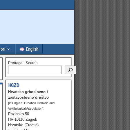
vori
English
Pretraga | Search
HGZD
Hrvatsko grboslovno i
zastavoslovno društvo
[in English: Croatian Heraldic and
Vexillological Association]
Pazinska 50
HR-10110 Zagreb
Hrvatska (Croatia)