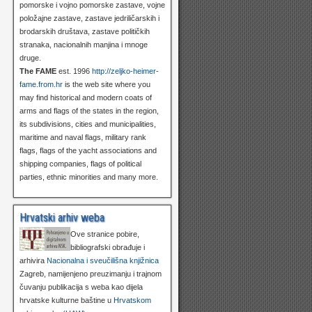
pomorske i vojno pomorske zastave, vojne
položajne zastave, zastave jedriličarskih i
brodarskih društava, zastave političkih
stranaka, nacionalnih manjina i mnoge
druge.
The FAME
est. 1996
http://zeljko-heimer-
fame.from.hr
is the web site where you
may find historical and modern coats of
arms and flags of the states in the region,
its subdivisions, cities and municipalities,
maritime and naval flags, military rank
flags, flags of the yacht associations and
shipping companies, flags of political
parties, ethnic minorities and many more.
Hrvatski arhiv weba
Ove stranice pobire,
bibliografski obrađuje i
arhivira
Nacionalna i sveučilišna knjižnica
Zagreb, namijenjeno preuzimanju i trajnom
čuvanju publikacija s weba kao dijela
hrvatske kulturne baštine u
Hrvatskom