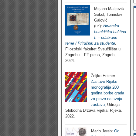
Mirjana Matijević
Sokol, Tomislav
Galović
(ur.):
Hrvatska
heraldička baština
I. – odabrane
teme / Priručnik za studente
,
Filozofski fakultet Sveučilišta u
Zagrebu – FF press, Zagreb,
2024.
Željko Heimer:
Zastave Rijeke –
monografija 200
godina borbe grada
za pravo na svoju
zastavu
, Udruga
Slobodna Država Rijeka: Rijeka,
2022.
Mario Jareb:
Od