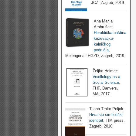
JCZ, Zagreb, 2019.
Ana Marija
Ambrušec:
Heraldička baština
križevačko-
kalničkog
područja
,
Meleagrina i HGZD, Zagreb, 2019.
Željko Heimer:
Vexillology as a
Social Science
,
FHF, Danvers,
MA, 2017.
Tijana Trako Poljak:
Hrvatski simbolički
identitet
, TIM press,
Zagreb, 2016.