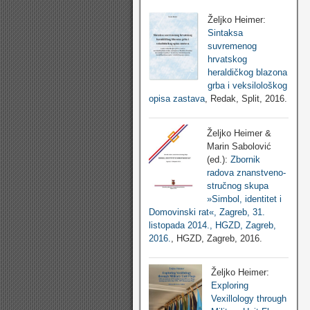
Željko Heimer:
Sintaksa
suvremenog
hrvatskog
heraldičkog blazona
grba i veksilološkog
opisa zastava
, Redak, Split, 2016.
Željko Heimer &
Marin Sabolović
(ed.):
Zbornik
radova znanstveno-
stručnog skupa
»Simbol, identitet i
Domovinski rat«, Zagreb, 31.
listopada 2014., HGZD, Zagreb,
2016.
, HGZD, Zagreb, 2016.
Željko Heimer:
Exploring
Vexillology through