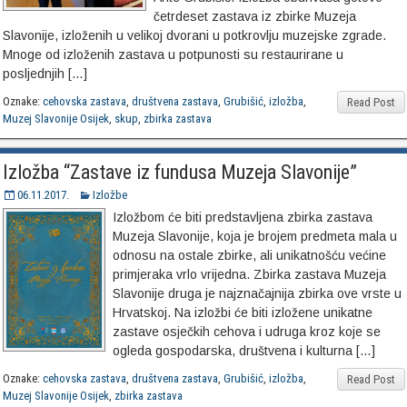
četrdeset zastava iz zbirke Muzeja
Slavonije, izloženih u velikoj dvorani u potkrovlju muzejske zgrade.
Mnoge od izloženih zastava u potpunosti su restaurirane u
posljednjih […]
Oznake:
cehovska zastava
,
društvena zastava
,
Grubišić
,
izložba
,
Read Post
Muzej Slavonije Osijek
,
skup
,
zbirka zastava
Izložba “Zastave iz fundusa Muzeja Slavonije”
06.11.2017.
Izložbe
Izložbom će biti predstavljena zbirka zastava
Muzeja Slavonije, koja je brojem predmeta mala u
odnosu na ostale zbirke, ali unikatnošću većine
primjeraka vrlo vrijedna. Zbirka zastava Muzeja
Slavonije druga je najznačajnija zbirka ove vrste u
Hrvatskoj. Na izložbi će biti izložene unikatne
zastave osječkih cehova i udruga kroz koje se
ogleda gospodarska, društvena i kulturna […]
Oznake:
cehovska zastava
,
društvena zastava
,
Grubišić
,
izložba
,
Read Post
Muzej Slavonije Osijek
,
zbirka zastava