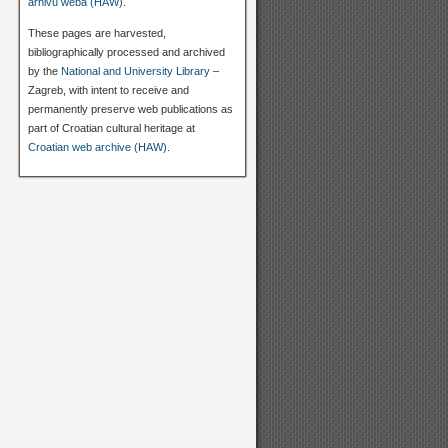
arhivu weba (HAW)
.
These pages are harvested,
bibliographically processed and archived
by the
National and University Library
–
Zagreb, with intent to receive and
permanently preserve web publications as
part of Croatian cultural heritage at
Croatian web archive (HAW)
.