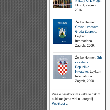
Military Unit Flags
,
HGZD, Zagreb,
2016.
Željko Heimer:
Grbovi i zastave
Grada Zagreba
,
Leykam
International,
Zagreb, 2009.
Željko Heimer:
Grb
i zastava
Republike
Hrvatske
, Leykam
International,
Zagreb, 2008.
Više o heraldičkim i veksilološkim
publikacijama vidi u kategoriji
Publikacije
.