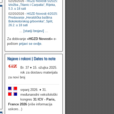
02/26/2026 -
HGZD Novosti 5/2025:
Izložba „Titanic i Carpatia“, Rijeka,
5.3. u 18 sati
02/20/2026 -
HGZD Novosti 4/2025:
Predavanje „Heraldička baština
Bokokotorskog grbovnika“, Split,
26.2. u 18 sati
...
[stariji brojevi]
...
Za dobivanje
»HGZD Novosti«
e-
poštom
prijavi se ovdje
.
Najave i rokovi | Dates to note
Br. 37 ♦ 15. ožujka 2025.
rok za dostavu materijala
za novi broj
srpanj 2026. ♦ 31.
međunarodni veksilološki
kongres
31 ICV - Paris,
France 2026
(više informacija
uskoro...)