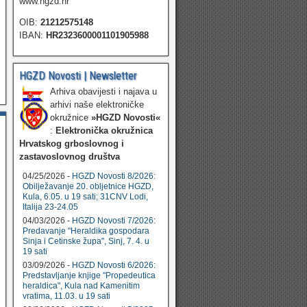
www.hgzd.hr
OIB:
21212575148
IBAN:
HR2323600001101905988
HGZD Novosti | Newsletter
Arhiva obavijesti i najava u
arhivi naše elektroničke
okružnice
»HGZD Novosti«
:
Elektronička okružnica
Hrvatskog grboslovnog i
zastavoslovnog društva
04/25/2026 -
HGZD Novosti 8/2026:
Obilježavanje 20. obljetnice HGZD,
Kula, 6.05. u 19 sati; 31CNV Lodi,
Italija 23-24.05
04/03/2026 -
HGZD Novosti 7/2026:
Predavanje "Heraldika gospodara
Sinja i Cetinske župa", Sinj, 7. 4. u
19 sati
03/09/2026 -
HGZD Novosti 6/2026:
Predstavljanje knjige "Propedeutica
heraldica", Kula nad Kamenitim
vratima, 11.03. u 19 sati