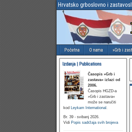
Hrvatsko grboslovno i zastavos
Početna
O nama
»Grb i zas
Izdanja | Publications
Časopis »Grb i
zastava«
izlazi od
2006.
Časopis HGZD-a
»Grb i zastava«
može se naručiti
kod
Leykam International
.
Br. 39 - svibanj 2026.
Vidi
Popis sadržaja svih brojeva