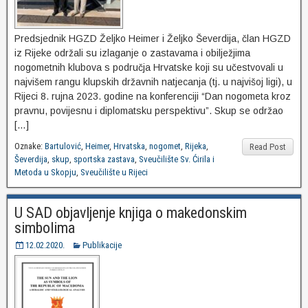
Predsjednik HGZD Željko Heimer i Željko Ševerdija, član HGZD
iz Rijeke održali su izlaganje o zastavama i obilježjima
nogometnih klubova s područja Hrvatske koji su učestvovali u
najvišem rangu klupskih državnih natjecanja (tj. u najvišoj ligi), u
Rijeci 8. rujna 2023. godine na konferenciji “Dan nogometa kroz
pravnu, povijesnu i diplomatsku perspektivu”. Skup se održao
[…]
Oznake:
Bartulović
,
Heimer
,
Hrvatska
,
nogomet
,
Rijeka
,
Read Post
Ševerdija
,
skup
,
sportska zastava
,
Sveučilište Sv. Ćirila i
Metoda u Skopju
,
Sveučilište u Rijeci
U SAD objavljenje knjiga o makedonskim
simbolima
12.02.2020.
Publikacije