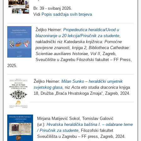
Br. 39 - svibanj 2026.
Vidi
Popis sadržaja svih brojeva
Željko Heimer:
Propedeutica heraldica/Uvod u
blazoniranje u 20 lekcija/Priručnik za studente
,
nakladnički niz
Katedarska knjižnica: Pomoćne
povijesne znanosti, knjiga 2, Bibliotheca Cathedrae:
Scientiae auxiliares historiae, Vol II
, Zagreb,
Sveučilište u Zagrebu Filozofski fakultet – FF Press,
2025.
Željko Heimer:
Milan Sunko – heraldički umjetnik
svjetskog glasa
, niz
Acta eto studia draconica
knjiga
18, Družba „Braća Hrvatskoga Zmaja“, Zagreb, 2024.
Mirjana Matijević Sokol, Tomislav Galović
(ur.):
Hrvatska heraldička baština I. – odabrane teme
/ Priručnik za studente
, Filozofski fakultet
Sveučilišta u Zagrebu – FF press, Zagreb, 2024.