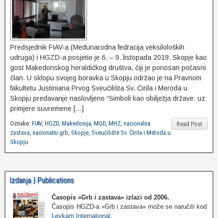
Predsjednik FIAV-a (Međunarodna fedracija veksiloloških
udruga) i HGZD-a posjetio je 6. – 9. listopada 2019. Skopje kao
gost Makedonskog heraldičkog društva, čiji je ponosan počasni
član. U sklopu svojeg boravka u Skopju održao je na Pravnom
fakultetu Justiniana Prvog Sveučilišta Sv. Ćirila i Meroda u
Skopju predavanje naslovljeno “Simboli kao obilježja države: uz
primjere suvremene […]
Oznake:
FIAV
,
HGZD
,
Makedonija
,
MGD
,
MHZ
,
nacionalna
Read Post
zastava
,
nacionalni grb
,
Skopje
,
Sveučilište Sv. Ćirila i Metoda u
Skopju
Izdanja | Publications
Časopis »Grb i zastava«
izlazi od 2006.
Časopis HGZD-a »Grb i zastava« može se naručiti kod
Leykam International
.