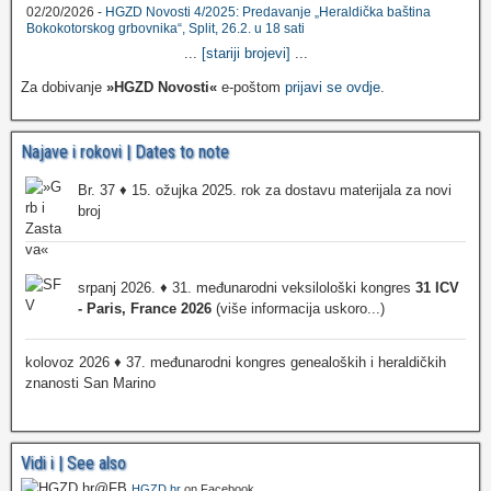
02/20/2026 -
HGZD Novosti 4/2025: Predavanje „Heraldička baština
Bokokotorskog grbovnika“, Split, 26.2. u 18 sati
...
[stariji brojevi]
...
Za dobivanje
»HGZD Novosti«
e-poštom
prijavi se ovdje
.
Najave i rokovi | Dates to note
Br. 37 ♦ 15. ožujka 2025. rok za dostavu materijala za novi
broj
srpanj 2026. ♦ 31. međunarodni veksilološki kongres
31 ICV
- Paris, France 2026
(više informacija uskoro...)
kolovoz 2026 ♦ 37. međunarodni kongres genealoških i heraldičkih
znanosti San Marino
Vidi i | See also
HGZD.hr
on Facebook