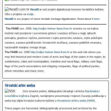
HeralD
je naš projekt digitalizacije kamene heraldičke baštine.
Više o projektu na
ovdje
.
HeralD
is our project of stone heraldic heritage digitalization. Read about it
here
.
The FAME
osn. 1996.
http://zeljko-heimer-fame.from.hr
stranice su na kojima
možete naći povijesne i suvremene grbove i zastave država u regiji, njihovih
pokrajina, gradova i općina, pomorske i vojno pomorske zastave, vojne položajne
zastave, zastave jedriličarskih i brodarskih društava, zastave političkih stranaka,
nacionalnih manjina i mnoge druge.
The FAME
est. 1996
http://zeljko-heimer-fame.from.hr
is the web site where you
may find historical and modern coats of arms and flags of the states in the region, its
subdivisions, cities and municipalities, maritime and naval flags, military rank flags,
flags of the yacht associations and shipping companies, flags of political parties,
ethnic minorities and many more.
Hrvatski arhiv weba
Ove stranice pobire, bibliografski obrađuje i arhivira
Nacionalna i
sveučilišna knjižnica
Zagreb, namijenjeno preuzimanju i trajnom čuvanju publikacija s
weba kao dijela hrvatske kulturne baštine u
Hrvatskom arhivu weba (HAW)
.
These pages are harvested, bibliographically processed and archived by the