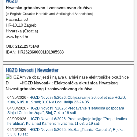
HGZD
Hrvatsko grboslovno i zastavoslovno društvo
[in English: Croatian Heraldic and Vexillological Association]
Pazinska 50
HR-10110 Zagreb
Hrvatska (Croatia)
www.hgzd.hr
OIB:
21212575148
IBAN:
HR2323600001101905988
HGZD Novosti | Newsletter
Arhiva obavijesti i najava u arhivi naše elektroničke okružnice
»HGZD Novosti«
:
Elektronička okružnica Hrvatskog
grboslovnog i zastavoslovnog društva
04/25/2026 -
HGZD Novosti 8/2026: Obilježavanje 20. obljetnice HGZD,
Kula, 6.05. u 19 sati; 31CNV Lodi, Italija 23-24.05
04/03/2026 -
HGZD Novosti 7/2026: Predavanje "Heraldika gospodara
Sinja i Cetinske župa", Sinj, 7. 4. u 19 sati
03/09/2026 -
HGZD Novosti 6/2026: Predstavljanje knjige "Propedeutica
heraldica", Kula nad Kamenitim vratima, 11.03. u 19 sati
02/26/2026 -
HGZD Novosti 5/2025: Izložba „Titanic i Carpatia“, Rijeka,
5.3. u 18 sati