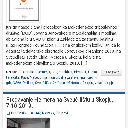
Knjiga našeg člana i predsjednika Makedonskog grboslovnog
društva (MGD) Jovana Jonovskog o makedonskim simbolima
objavljena je u SAD u izdanju Zaklade za zastavnu baštinu
(Flag Heritage Foundation, FHF) na engleskom jeziku. Knjiga je
adaptacija doktorske disertacije Jonovskog obranjene 2018. na
Sveučilištu svetih Ćirila i Metoda u Skopju, koja je na
makedonskom objavljena u Skopju 2019. […]
Oznake:
doktorska disertacija
,
FHF
,
heraldika
,
identitet
,
ilirska
Read Post
heraldika
,
Kaye
,
Makedonija
,
municipalna zastava
,
municipalni
grb
,
NAVA
,
Phillips
,
Sveučilište Sv. Ćirila i Metoda u Skopju
,
veksilologija
Predavanje Heimera na Sveučilištu u Skopju,
7.10.2019.
10.10.2019.
FIAV
,
Nastava
,
Skupovi