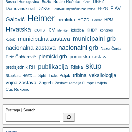
Brstilo Rešetar
DBHZ
Bosna i Hercegovina
Božić
Cres
FIAV
DZKG
Domovinski rat
FFZG
Festival umjetničkih zastavica
Heimer
Galović
heraldika
HGZD
HPM
Horvat
Hrvatska
ICV
izložba
KHDP
ICGHS
kongres
identitet
municipalni grb
municipalna zastava
Kuščić
nacionalni grb
nacionalna zastava
Nazor Čorda
plemićki grb
pomorska zastava
Peić Čaldarović
skup
publikacija
predsjednik RH
Rijeka
tribina
veksilologija
Split
Trako Poljak
Skupština HGZD-a
vojna zastava
Zagreb
Zastave zemalja Europe i svijeta
Ćus Rukonić
Pretraga | Search