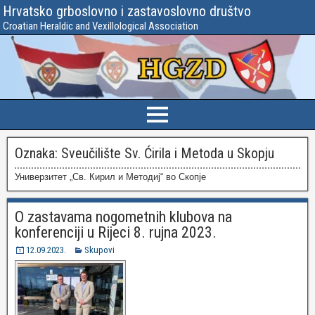
Hrvatsko grboslovno i zastavoslovno društvo
Croatian Heraldic and Vexillological Association
Oznaka:
Sveučilište Sv. Ćirila i Metoda u Skopju
Универзитет „Св. Кирил и Методиј“ во Скопје
O zastavama nogometnih klubova na
konferenciji u Rijeci 8. rujna 2023.
12.09.2023.
Skupovi