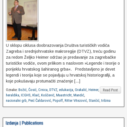
U sklopu ciklusa doobrazovanja Društva turističkih vodiča
Zagreba i srednjohrvatske makroregije (DTVZ), treću godinu
za redom Željko Heimer održao je predavanje za zagrebačke
turističke vodiče, ovom prilikom s naslovom »Legende i teorije o
porijeklu hrvatskog šahiranog grba«. Predstavljeno je devet
legendi i teorija koje se pojavljuju u hrvatskoj historiografiji, a
koje pokušavaju protumačiti značenje […]
Oznake:
Božić
,
Ćosić
,
Crnica
,
DTVZ
,
edukacija
,
Grakalić
,
Heimer
,
Read Post
heraldika
,
ICGHS
,
Klaić
,
Koščević
,
Maastricht
,
Mandić
,
nacionalni grb
,
Peić Čaldarović
,
Popoff
,
Ritter Vitezović
,
Stančić
,
tribina
Izdanja | Publications