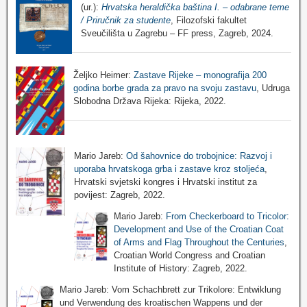
(ur.):
Hrvatska heraldička baština I. – odabrane teme
/ Priručnik za studente
, Filozofski fakultet
Sveučilišta u Zagrebu – FF press, Zagreb, 2024.
Željko Heimer:
Zastave Rijeke – monografija 200
godina borbe grada za pravo na svoju zastavu
, Udruga
Slobodna Država Rijeka: Rijeka, 2022.
Mario Jareb:
Od šahovnice do trobojnice: Razvoj i
uporaba hrvatskoga grba i zastave kroz stoljeća
,
Hrvatski svjetski kongres i Hrvatski institut za
povijest: Zagreb, 2022.
Mario Jareb:
From Checkerboard to Tricolor:
Development and Use of the Croatian Coat
of Arms and Flag Throughout the Centuries
,
Croatian World Congress and Croatian
Institute of History: Zagreb, 2022.
Mario Jareb: Vom Schachbrett zur Trikolore: Entwiklung
und Verwendung des kroatischen Wappens und der