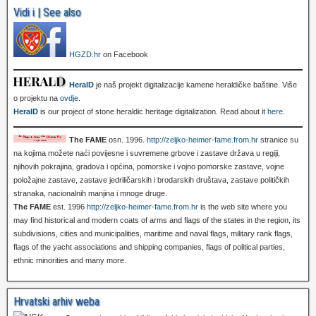
Vidi i | See also
HGZD.hr
on Facebook
HeralD
je naš projekt digitalizacije kamene heraldičke baštine. Više
o projektu na
ovdje
.
HeralD
is our project of stone heraldic heritage digitalization. Read about it
here
.
The FAME
osn. 1996.
http://zeljko-heimer-fame.from.hr
stranice su
na kojima možete naći povijesne i suvremene grbove i zastave država u regiji,
njihovih pokrajina, gradova i općina, pomorske i vojno pomorske zastave, vojne
položajne zastave, zastave jedriličarskih i brodarskih društava, zastave političkih
stranaka, nacionalnih manjina i mnoge druge.
The FAME
est. 1996
http://zeljko-heimer-fame.from.hr
is the web site where you
may find historical and modern coats of arms and flags of the states in the region, its
subdivisions, cities and municipalities, maritime and naval flags, military rank flags,
flags of the yacht associations and shipping companies, flags of political parties,
ethnic minorities and many more.
Hrvatski arhiv weba