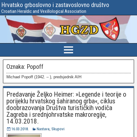
Hrvatsko grboslovno i zastavoslovno društvo
Croatian Heraldic and Vexillological Association
Oznaka:
Popoff
Michael Popoff (1942. – ), predsjednik AIH
Predavanje Željko Heimer: »Legende i teorije o
porijeklu hrvatskog šahiranog grba«, ciklus
doobrazovanja Društva turističkih vodiča
Zagreba i srednjohrvatske makroregije,
14.03.2018.
16.03.2018.
Nastava
,
Skupovi