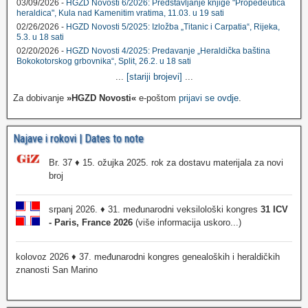
03/09/2026 -
HGZD Novosti 6/2026: Predstavljanje knjige "Propedeutica
heraldica", Kula nad Kamenitim vratima, 11.03. u 19 sati
02/26/2026 -
HGZD Novosti 5/2025: Izložba „Titanic i Carpatia“, Rijeka,
5.3. u 18 sati
02/20/2026 -
HGZD Novosti 4/2025: Predavanje „Heraldička baština
Bokokotorskog grbovnika“, Split, 26.2. u 18 sati
...
[stariji brojevi]
...
Za dobivanje
»HGZD Novosti«
e-poštom
prijavi se ovdje
.
Najave i rokovi | Dates to note
Br. 37 ♦ 15. ožujka 2025. rok za dostavu materijala za novi
broj
srpanj 2026. ♦ 31. međunarodni veksilološki kongres
31 ICV
- Paris, France 2026
(više informacija uskoro...)
kolovoz 2026 ♦ 37. međunarodni kongres genealoških i heraldičkih
znanosti San Marino