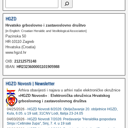
HGZD
Hrvatsko grboslovno i zastavoslovno društvo
[in English: Croatian Heraldic and Vexillological Association]
Pazinska 50
HR-10110 Zagreb
Hrvatska (Croatia)
www.hgzd.hr
OIB:
21212575148
IBAN:
HR2323600001101905988
HGZD Novosti | Newsletter
Arhiva obavijesti i najava u arhivi naše elektroničke okružnice
»HGZD Novosti«
:
Elektronička okružnica Hrvatskog
grboslovnog i zastavoslovnog društva
04/25/2026 -
HGZD Novosti 8/2026: Obilježavanje 20. obljetnice HGZD,
Kula, 6.05. u 19 sati; 31CNV Lodi, Italija 23-24.05
04/03/2026 -
HGZD Novosti 7/2026: Predavanje "Heraldika gospodara
Sinja i Cetinske župa", Sinj, 7. 4. u 19 sati