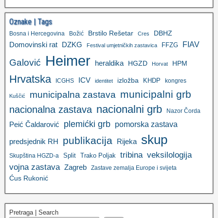
Oznake | Tags
Brstilo Rešetar
DBHZ
Bosna i Hercegovina
Božić
Cres
FIAV
DZKG
Domovinski rat
FFZG
Festival umjetničkih zastavica
Heimer
Galović
heraldika
HGZD
HPM
Horvat
Hrvatska
ICV
izložba
KHDP
ICGHS
kongres
identitet
municipalni grb
municipalna zastava
Kuščić
nacionalni grb
nacionalna zastava
Nazor Čorda
plemićki grb
pomorska zastava
Peić Čaldarović
skup
publikacija
predsjednik RH
Rijeka
tribina
veksilologija
Split
Trako Poljak
Skupština HGZD-a
vojna zastava
Zagreb
Zastave zemalja Europe i svijeta
Ćus Rukonić
Pretraga | Search