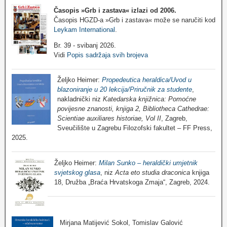
Časopis »Grb i zastava«
izlazi od 2006.
Časopis HGZD-a »Grb i zastava« može se naručiti kod
Leykam International
.
Br. 39 - svibanj 2026.
Vidi
Popis sadržaja svih brojeva
Željko Heimer:
Propedeutica heraldica/Uvod u
blazoniranje u 20 lekcija/Priručnik za studente
,
nakladnički niz
Katedarska knjižnica: Pomoćne
povijesne znanosti, knjiga 2, Bibliotheca Cathedrae:
Scientiae auxiliares historiae, Vol II
, Zagreb,
Sveučilište u Zagrebu Filozofski fakultet – FF Press,
2025.
Željko Heimer:
Milan Sunko – heraldički umjetnik
svjetskog glasa
, niz
Acta eto studia draconica
knjiga
18, Družba „Braća Hrvatskoga Zmaja“, Zagreb, 2024.
Mirjana Matijević Sokol, Tomislav Galović