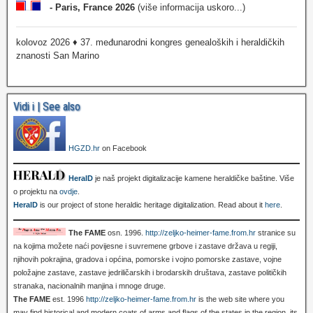
- Paris, France 2026
(više informacija uskoro...)
kolovoz 2026 ♦ 37. međunarodni kongres genealoških i heraldičkih
znanosti San Marino
Vidi i | See also
HGZD.hr
on Facebook
HeralD
je naš projekt digitalizacije kamene heraldičke baštine. Više
o projektu na
ovdje
.
HeralD
is our project of stone heraldic heritage digitalization. Read about it
here
.
The FAME
osn. 1996.
http://zeljko-heimer-fame.from.hr
stranice su
na kojima možete naći povijesne i suvremene grbove i zastave država u regiji,
njihovih pokrajina, gradova i općina, pomorske i vojno pomorske zastave, vojne
položajne zastave, zastave jedriličarskih i brodarskih društava, zastave političkih
stranaka, nacionalnih manjina i mnoge druge.
The FAME
est. 1996
http://zeljko-heimer-fame.from.hr
is the web site where you
may find historical and modern coats of arms and flags of the states in the region, its