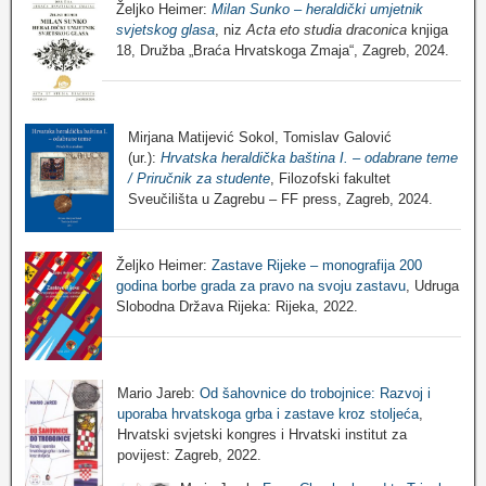
Željko Heimer:
Milan Sunko – heraldički umjetnik
svjetskog glasa
, niz
Acta eto studia draconica
knjiga
18, Družba „Braća Hrvatskoga Zmaja“, Zagreb, 2024.
Mirjana Matijević Sokol, Tomislav Galović
(ur.):
Hrvatska heraldička baština I. – odabrane teme
/ Priručnik za studente
, Filozofski fakultet
Sveučilišta u Zagrebu – FF press, Zagreb, 2024.
Željko Heimer:
Zastave Rijeke – monografija 200
godina borbe grada za pravo na svoju zastavu
, Udruga
Slobodna Država Rijeka: Rijeka, 2022.
Mario Jareb:
Od šahovnice do trobojnice: Razvoj i
uporaba hrvatskoga grba i zastave kroz stoljeća
,
Hrvatski svjetski kongres i Hrvatski institut za
povijest: Zagreb, 2022.