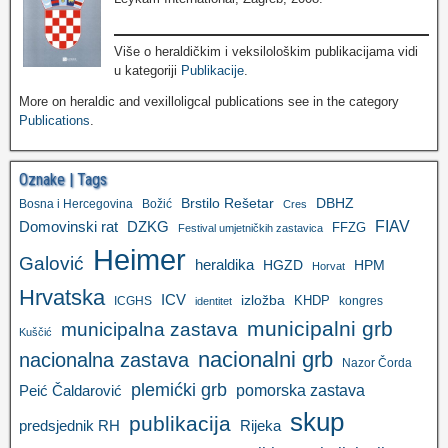
Više o heraldičkim i veksilološkim publikacijama vidi
u kategoriji
Publikacije
.
More on heraldic and vexilloligcal publications see in the category
Publications
.
Oznake | Tags
Brstilo Rešetar
DBHZ
Bosna i Hercegovina
Božić
Cres
FIAV
DZKG
Domovinski rat
FFZG
Festival umjetničkih zastavica
Heimer
Galović
heraldika
HGZD
HPM
Horvat
Hrvatska
ICV
izložba
KHDP
ICGHS
kongres
identitet
municipalni grb
municipalna zastava
Kuščić
nacionalni grb
nacionalna zastava
Nazor Čorda
plemićki grb
pomorska zastava
Peić Čaldarović
skup
publikacija
predsjednik RH
Rijeka