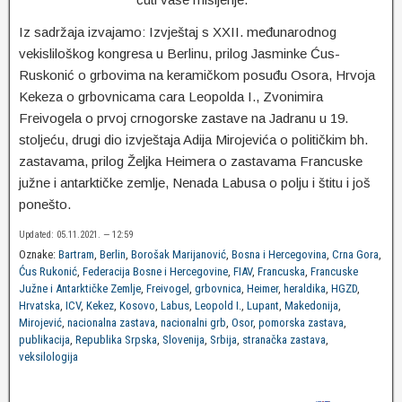
Iz sadržaja izvajamo: Izvještaj s XXII. međunarodnog
vekisliloškog kongresa u Berlinu, prilog Jasminke Ćus-
Ruskonić o grbovima na keramičkom posuđu Osora, Hrvoja
Kekeza o grbovnicama cara Leopolda I., Zvonimira
Freivogela o prvoj crnogorske zastave na Jadranu u 19.
stoljeću, drugi dio izvještaja Adija Mirojevića o političkim bh.
zastavama, prilog Željka Heimera o zastavama Francuske
južne i antarktičke zemlje, Nenada Labusa o polju i štitu i još
ponešto.
Updated: 05.11.2021. — 12:59
Oznake:
Bartram
,
Berlin
,
Borošak Marijanović
,
Bosna i Hercegovina
,
Crna Gora
,
Ćus Rukonić
,
Federacija Bosne i Hercegovine
,
FIAV
,
Francuska
,
Francuske
Južne i Antarktičke Zemlje
,
Freivogel
,
grbovnica
,
Heimer
,
heraldika
,
HGZD
,
Hrvatska
,
ICV
,
Kekez
,
Kosovo
,
Labus
,
Leopold I.
,
Lupant
,
Makedonija
,
Mirojević
,
nacionalna zastava
,
nacionalni grb
,
Osor
,
pomorska zastava
,
publikacija
,
Republika Srpska
,
Slovenija
,
Srbija
,
stranačka zastava
,
veksilologija