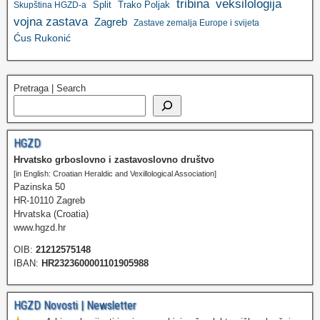
tribina
veksilologija
Split
Trako Poljak
Skupština HGZD-a
vojna zastava
Zagreb
Zastave zemalja Europe i svijeta
Ćus Rukonić
Pretraga | Search
HGZD
Hrvatsko grboslovno i zastavoslovno društvo
[in English: Croatian Heraldic and Vexillological Association]
Pazinska 50
HR-10110 Zagreb
Hrvatska (Croatia)
www.hgzd.hr
OIB:
21212575148
IBAN:
HR2323600001101905988
HGZD Novosti | Newsletter