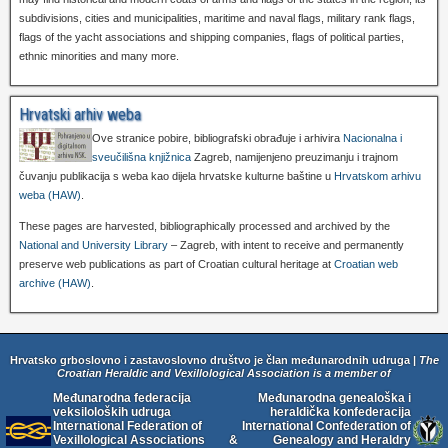
subdivisions, cities and municipalities, maritime and naval flags, military rank flags,
flags of the yacht associations and shipping companies, flags of political parties,
ethnic minorities and many more.
Hrvatski arhiv weba
Ove stranice pobire, bibliografski obrađuje i arhivira
Nacionalna i
sveučilišna knjižnica
Zagreb, namijenjeno preuzimanju i trajnom
čuvanju publikacija s weba kao dijela hrvatske kulturne baštine u
Hrvatskom arhivu
weba (HAW)
.
These pages are harvested, bibliographically processed and archived by the
National and University Library
– Zagreb, with intent to receive and permanently
preserve web publications as part of Croatian cultural heritage at
Croatian web
archive (HAW)
.
Hrvatsko grboslovno i zastavoslovno društvo je član međunarodnih udruga |
The
Croatian Heraldic and Vexillological Association is a member of
Međunarodna federacija
Međunarodna genealoška i
veksiloloških udruga
heraldička konfederacija
International Federation of
International Confederation of
Vexillological Associations
&
Genealogy and Heraldry