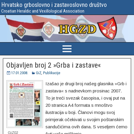
Hrvatsko grboslovno i zastavoslovno društvo
Croatian Heraldic and Vexillological Association
Objavljen broj 2 »Grba i zastave«
17.01.2008.
GiZ
,
Publikacije
Izašao je drugi broj našeg glasnika »Grb i
zastava« s nadnevkom prosinac 2007.
To je treći svezak časopisa, i ovaj put na
20 stranica A4 formata s mnoštvo
ilustracija u boji. Članovi mogu svoj
primjerak očekivati u svojim poštanskim
sandučićima ovih dana. S veseljem ćemo
GiZ02
čuti vaše mišljenje.