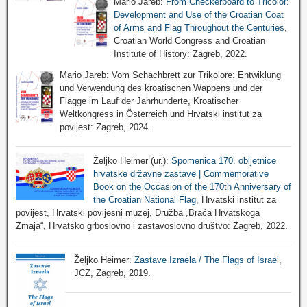
Mario Jareb:
From Checkerboard to Tricolor:
Development and Use of the Croatian Coat
of Arms and Flag Throughout the Centuries
,
Croatian World Congress and Croatian
Institute of History: Zagreb, 2022.
Mario Jareb: Vom Schachbrett zur Trikolore: Entwiklung
und Verwendung des kroatischen Wappens und der
Flagge im Lauf der Jahrhunderte, Kroatischer
Weltkongress in Österreich und Hrvatski institut za
povijest: Zagreb, 2024.
Željko Heimer (ur.):
Spomenica 170. obljetnice
hrvatske državne zastave | Commemorative
Book on the Occasion of the 170th Anniversary of
the Croatian National Flag
, Hrvatski institut za
povijest, Hrvatski povijesni muzej, Družba „Braća Hrvatskoga
Zmaja“, Hrvatsko grboslovno i zastavoslovno društvo: Zagreb, 2022.
Željko Heimer:
Zastave Izraela / The Flags of Israel
,
JCZ, Zagreb, 2019.