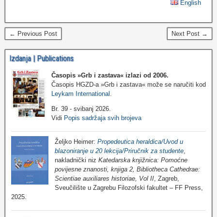
English
← Previous Post
Next Post →
Izdanja | Publications
Časopis »Grb i zastava«
izlazi od 2006.
Časopis HGZD-a »Grb i zastava« može se naručiti kod
Leykam International
.
Br. 39 - svibanj 2026.
Vidi
Popis sadržaja svih brojeva
Željko Heimer:
Propedeutica heraldica/Uvod u
blazoniranje u 20 lekcija/Priručnik za studente
,
nakladnički niz
Katedarska knjižnica: Pomoćne
povijesne znanosti, knjiga 2, Bibliotheca Cathedrae:
Scientiae auxiliares historiae, Vol II
, Zagreb,
Sveučilište u Zagrebu Filozofski fakultet – FF Press,
2025.