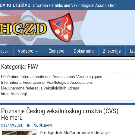
lovno društvo
Croatian Heraldic and Vexillological Association
tava«
Vodstvo
Članstvo
Dokumenti
Znakovlje
Iz
Kategorija:
FIAV
Fédération Internationale des Associations Vexillologiques
Internationa Federation of Vexillological Associations
Međunarodna federacija veksiloloških udruga
https://fiav.org/
Priznanje Češkog veksilološkog društva (ČVS)
Heimeru
24.09.2024.
FIAV
,
Skupovi
Predsjednik Međunarodne federacije