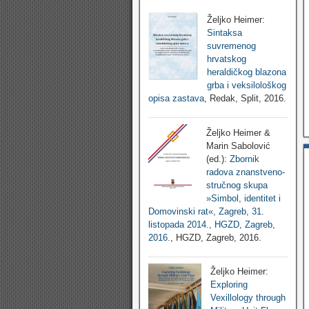
Željko Heimer:
Sintaksa
suvremenog
hrvatskog
heraldičkog blazona
grba i veksilološkog
opisa zastava
, Redak, Split, 2016.
Željko Heimer &
Marin Sabolović
(ed.):
Zbornik
radova znanstveno-
stručnog skupa
»Simbol, identitet i
Domovinski rat«, Zagreb, 31.
listopada 2014., HGZD, Zagreb,
2016.
, HGZD, Zagreb, 2016.
Željko Heimer:
Exploring
Vexillology through