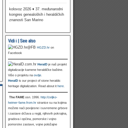
kolovoz 2026 ♦ 37. međunarodni
kongres genealoških i heraldičkih
znanosti San Marino
Vidi i | See also
HGZD.hr
on
Facebook
HeralD
je naš projekt
digitalizacije kamene heraldičke baštine.
Više o projektu na
ovdje
.
HeralD
is our project of stone heraldic
heritage digitalization. Read about it
here
.
The FAME
osn. 1996.
http://zeljko-
heimer-fame.from.hr
stranice su na kojima
možete naći povijesne i suvremene grbove
i zastave država u regiji, njihovih pokrajina,
gradova i općina, pomorske i vojno
pomorske zastave, vojne položajne