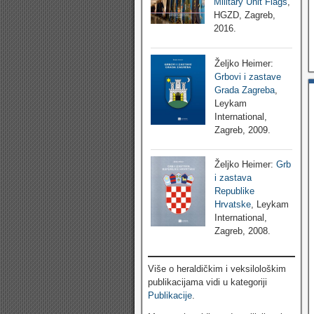
Military Unit Flags
,
HGZD, Zagreb,
2016.
Željko Heimer:
Grbovi i zastave
Grada Zagreba
,
Leykam
International,
Zagreb, 2009.
Željko Heimer:
Grb
i zastava
Republike
Hrvatske
, Leykam
International,
Zagreb, 2008.
Više o heraldičkim i veksilološkim
publikacijama vidi u kategoriji
Publikacije
.