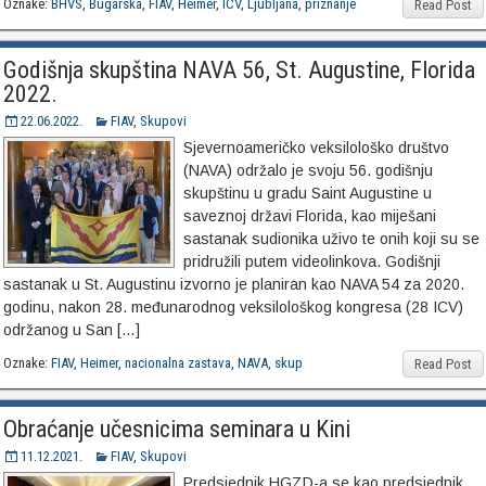
Oznake:
BHVS
,
Bugarska
,
FIAV
,
Heimer
,
ICV
,
Ljubljana
,
priznanje
Read Post
Godišnja skupština NAVA 56, St. Augustine, Florida
2022.
22.06.2022.
FIAV
,
Skupovi
Sjevernoameričko veksilološko društvo
(NAVA) održalo je svoju 56. godišnju
skupštinu u gradu Saint Augustine u
saveznoj državi Florida, kao miješani
sastanak sudionika uživo te onih koji su se
pridružili putem videolinkova. Godišnji
sastanak u St. Augustinu izvorno je planiran kao NAVA 54 za 2020.
godinu, nakon 28. međunarodnog veksilološkog kongresa (28 ICV)
održanog u San […]
Oznake:
FIAV
,
Heimer
,
nacionalna zastava
,
NAVA
,
skup
Read Post
Obraćanje učesnicima seminara u Kini
11.12.2021.
FIAV
,
Skupovi
Predsjednik HGZD-a se kao predsjednik