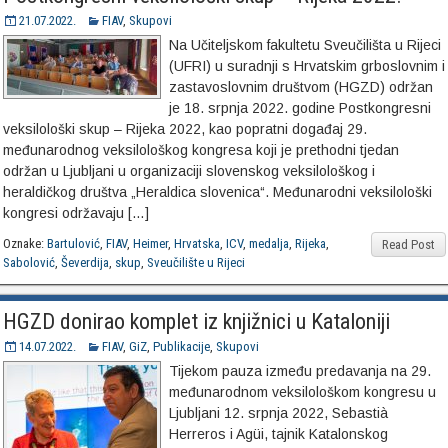
21.07.2022.
FIAV
,
Skupovi
Na Učiteljskom fakultetu Sveučilišta u Rijeci
(UFRI) u suradnji s Hrvatskim grboslovnim i
zastavoslovnim društvom (HGZD) održan
je 18. srpnja 2022. godine Postkongresni
veksilološki skup – Rijeka 2022, kao popratni događaj 29.
međunarodnog veksilološkog kongresa koji je prethodni tjedan
održan u Ljubljani u organizaciji slovenskog veksilološkog i
heraldičkog društva „Heraldica slovenica“. Međunarodni veksilološki
kongresi održavaju […]
Oznake:
Bartulović
,
FIAV
,
Heimer
,
Hrvatska
,
ICV
,
medalja
,
Rijeka
,
Read Post
Sabolović
,
Ševerdija
,
skup
,
Sveučilište u Rijeci
HGZD donirao komplet iz knjižnici u Kataloniji
14.07.2022.
FIAV
,
GiZ
,
Publikacije
,
Skupovi
Tijekom pauza između predavanja na 29.
međunarodnom veksilološkom kongresu u
Ljubljani 12. srpnja 2022, Sebastià
Herreros i Agüi, tajnik Katalonskog