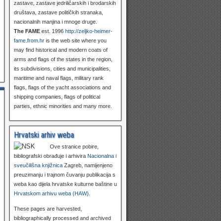
zastave, zastave jedriličarskih i brodarskih
društava, zastave političkih stranaka,
nacionalnih manjina i mnoge druge.
The FAME
est. 1996
http://zeljko-heimer-
fame.from.hr
is the web site where you
may find historical and modern coats of
arms and flags of the states in the region,
its subdivisions, cities and municipalities,
maritime and naval flags, military rank
flags, flags of the yacht associations and
shipping companies, flags of political
parties, ethnic minorities and many more.
Hrvatski arhiv weba
Ove stranice pobire,
bibliografski obrađuje i arhivira
Nacionalna i
sveučilišna knjižnica
Zagreb, namijenjeno
preuzimanju i trajnom čuvanju publikacija s
weba kao dijela hrvatske kulturne baštine u
Hrvatskom arhivu weba (HAW)
.
These pages are harvested,
bibliographically processed and archived