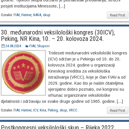
godine. Tijekom skupa održano je petnaestak predavanja, stručni
posjeti institucijama Minessote, […]
Oznake:
FIAV
,
Heimer
,
NAVA
,
skup
Read Post
30. međunarodni veksilološki kongres (30ICV),
Peking, NR Kina, 10. – 20. kolovoza 2024.
24.08.2024.
FIAV
,
Skupovi
Trideseti međunarodni veksilološki kongres
(ICV) održan je u Pekingu od 10. do 20.
kolovoza 2024. godine u organizaciji
Kineskog središta za veksilološka
istraživanja (VRCC), koje je član FIAV-a od
2029. godine. Kao što je našim čitateljima
vjerojatno dobro poznato, ovi kongresi su
vrhunac organizirane veksilološke
djelatnosti i održavaju se svake druge godine od 1965. godine. […]
Oznake:
FIAV
,
Heimer
,
ICV
,
Kina
,
Peking
,
skup
,
VRCC
Read Post
Postkongresni veksilološki skup – Rijeka 2022.