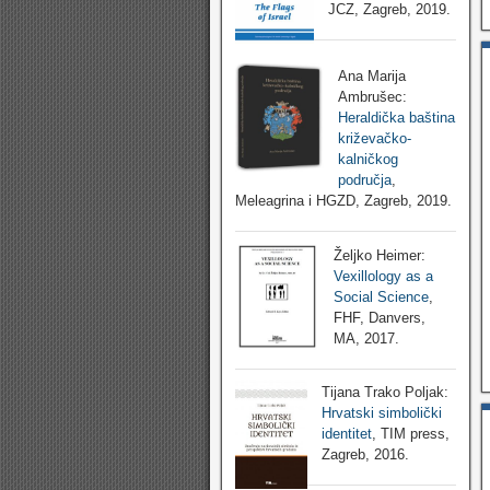
JCZ, Zagreb, 2019.
Ana Marija
Ambrušec:
Heraldička baština
križevačko-
kalničkog
područja
,
Meleagrina i HGZD, Zagreb, 2019.
Željko Heimer:
Vexillology as a
Social Science
,
FHF, Danvers,
MA, 2017.
Tijana Trako Poljak:
Hrvatski simbolički
identitet
, TIM press,
Zagreb, 2016.