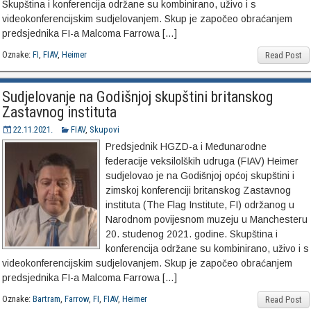
Skupština i konferencija održane su kombinirano, uživo i s
videokonferencijskim sudjelovanjem. Skup je započeo obraćanjem
predsjednika FI-a Malcoma Farrowa […]
Oznake:
FI
,
FIAV
,
Heimer
Read Post
Sudjelovanje na Godišnjoj skupštini britanskog
Zastavnog instituta
22.11.2021.
FIAV
,
Skupovi
Predsjednik HGZD-a i Međunarodne
federacije veksilolških udruga (FIAV) Heimer
sudjelovao je na Godišnjoj općoj skupštini i
zimskoj konferenciji britanskog Zastavnog
instituta (The Flag Institute, FI) održanog u
Narodnom povijesnom muzeju u Manchesteru
20. studenog 2021. godine. Skupština i
konferencija održane su kombinirano, uživo i s
videokonferencijskim sudjelovanjem. Skup je započeo obraćanjem
predsjednika FI-a Malcoma Farrowa […]
Oznake:
Bartram
,
Farrow
,
FI
,
FIAV
,
Heimer
Read Post