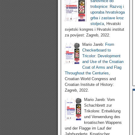
šahovnice do
trobojnice: Razvoj i
uporaba hrvatskoga
grba i zastave kroz
stoljeća
, Hrvatski
svjetski kongres i Hrvatski institut
za povijest: Zagreb, 2022.
Mario Jareb:
From
Checkerboard to
Tricolor: Development
and Use of the Croatian
Coat of Arms and Flag
Throughout the Centuries
,
Croatian World Congress and
Croatian Institute of History:
Zagreb, 2022.
Mario Jareb: Vom
Schachbrett zur
Trikolore: Entwiklung
und Verwendung des
kroatischen Wappens
und der Flagge im Lauf der
Jahrhunderte, Kroatischer