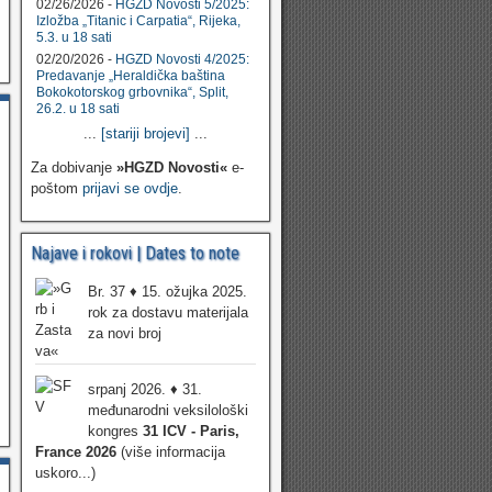
02/26/2026 -
HGZD Novosti 5/2025:
Izložba „Titanic i Carpatia“, Rijeka,
5.3. u 18 sati
02/20/2026 -
HGZD Novosti 4/2025:
Predavanje „Heraldička baština
Bokokotorskog grbovnika“, Split,
26.2. u 18 sati
...
[stariji brojevi]
...
Za dobivanje
»HGZD Novosti«
e-
poštom
prijavi se ovdje
.
Najave i rokovi | Dates to note
Br. 37 ♦ 15. ožujka 2025.
rok za dostavu materijala
za novi broj
srpanj 2026. ♦ 31.
međunarodni veksilološki
kongres
31 ICV - Paris,
France 2026
(više informacija
uskoro...)