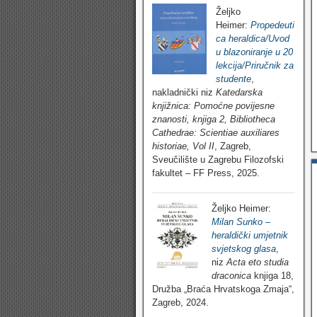
Željko
Heimer:
Propedeuti
ca heraldica/Uvod
u blazoniranje u 20
lekcija/Priručnik za
studente
,
nakladnički niz
Katedarska
knjižnica: Pomoćne povijesne
znanosti, knjiga 2, Bibliotheca
Cathedrae: Scientiae auxiliares
historiae, Vol II
, Zagreb,
Sveučilište u Zagrebu Filozofski
fakultet – FF Press, 2025.
Željko Heimer:
Milan Sunko –
heraldički umjetnik
svjetskog glasa
,
niz
Acta eto studia
draconica
knjiga 18,
Družba „Braća Hrvatskoga Zmaja“,
Zagreb, 2024.