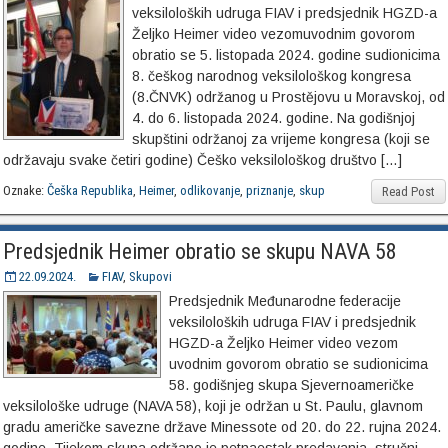
veksiloloških udruga FIAV i predsjednik HGZD-a
Željko Heimer video vezomuvodnim govorom
obratio se 5. listopada 2024. godine sudionicima
8. češkog narodnog veksilološkog kongresa
(8.ČNVK) održanog u Prostějovu u Moravskoj, od
4. do 6. listopada 2024. godine. Na godišnjoj
skupštini održanoj za vrijeme kongresa (koji se
održavaju svake četiri godine) Češko veksilološkog društvo […]
Oznake:
Češka Republika
,
Heimer
,
odlikovanje
,
priznanje
,
skup
Read Post
Predsjednik Heimer obratio se skupu NAVA 58
22.09.2024.
FIAV
,
Skupovi
Predsjednik Međunarodne federacije
veksiloloških udruga FIAV i predsjednik
HGZD-a Željko Heimer video vezom
uvodnim govorom obratio se sudionicima
58. godišnjeg skupa Sjevernoameričke
veksilološke udruge (NAVA 58), koji je održan u St. Paulu, glavnom
gradu američke savezne države Minessote od 20. do 22. rujna 2024.