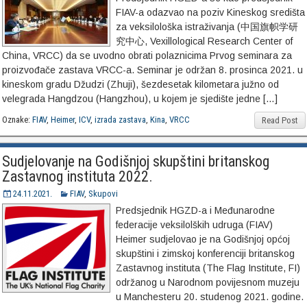
FIAV-a odazvao na poziv Kineskog središta
za veksilološka istraživanja (中国旗帜学研
究中心, Vexillological Research Center of
China, VRCC) da se uvodno obrati polaznicima Prvog seminara za
proizvođače zastava VRCC-a. Seminar je održan 8. prosinca 2021. u
kineskom gradu Džudzi (Zhuji), šezdesetak kilometara južno od
velegrada Hangdzou (Hangzhou), u kojem je sjedište jedne […]
Oznake:
FIAV
,
Heimer
,
ICV
,
izrada zastava
,
Kina
,
VRCC
Read Post
Sudjelovanje na Godišnjoj skupštini britanskog
Zastavnog instituta 2022.
24.11.2021.
FIAV
,
Skupovi
Predsjednik HGZD-a i Međunarodne
federacije veksilolških udruga (FIAV)
Heimer sudjelovao je na Godišnjoj općoj
skupštini i zimskoj konferenciji britanskog
Zastavnog instituta (The Flag Institute, FI)
održanog u Narodnom povijesnom muzeju
u Manchesteru 20. studenog 2021. godine.