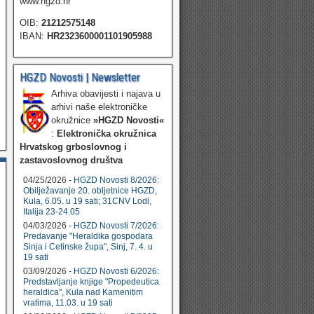
www.hgzd.hr
OIB:
21212575148
IBAN:
HR2323600001101905988
HGZD Novosti | Newsletter
Arhiva obavijesti i najava u
arhivi naše elektroničke
okružnice
»HGZD Novosti«
:
Elektronička okružnica
Hrvatskog grboslovnog i
zastavoslovnog društva
04/25/2026 -
HGZD Novosti 8/2026:
Obilježavanje 20. obljetnice HGZD,
Kula, 6.05. u 19 sati; 31CNV Lodi,
Italija 23-24.05
04/03/2026 -
HGZD Novosti 7/2026:
Predavanje "Heraldika gospodara
Sinja i Cetinske župa", Sinj, 7. 4. u
19 sati
03/09/2026 -
HGZD Novosti 6/2026:
Predstavljanje knjige "Propedeutica
heraldica", Kula nad Kamenitim
vratima, 11.03. u 19 sati