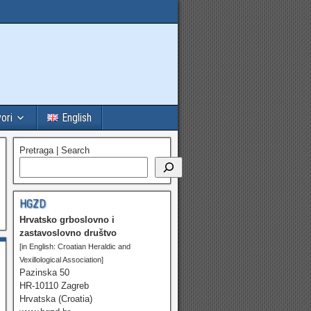
vori
English
Pretraga | Search
HGZD
Hrvatsko grboslovno i
zastavoslovno društvo
[in English: Croatian Heraldic and
Vexillological Association]
Pazinska 50
HR-10110 Zagreb
Hrvatska (Croatia)