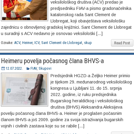
veksilološkog društva (ACV) predao je
predjsedniku FIAV-a pismo gradonačelnika
katalonskog rada Sant Clement de
Llobregat, koji obavještava veksilološku
zajednicu o obnovljenoj gradskoj knjižnici. Sant Clement de Llobregat
u suradnji s ACV nedavno je osnovao veksilološki […]
Oznake:
ACV
,
Heimer
,
ICV
,
Sant Clement de Llobregat
,
skup
Read Post
Heimeru povelja počasnog člana BHVS-a
12.07.2022.
FIAV
,
Skupovi
Predsjednik HGZD-a Željko Heimer primio
je tijekom 29. međunarodnog veksilološkog
kongresa u Ljubljani 11. do 15. srpnja
2022. godine, iz ruku predsjednika
Bugarskog heraldičkog i veksilološkog
društva (BHVS) Aleksandra Aleksijeva
povelju počasnog člana BHVS-a. Heimer je proglašen počasnim
članom BHVS-a još 2009. godine za svoja istraživanja bugarskih
vojnih i civilnih zastava koje su se rabile […]