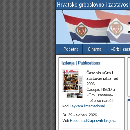
Hrvatsko grboslovno i zastavos
Početna
O nama
»Grb i zas
Izdanja | Publications
Časopis »Grb i
zastava«
izlazi od
2006.
Časopis HGZD-a
»Grb i zastava«
može se naručiti
kod
Leykam International
.
Br. 39 - svibanj 2026.
Vidi
Popis sadržaja svih brojeva