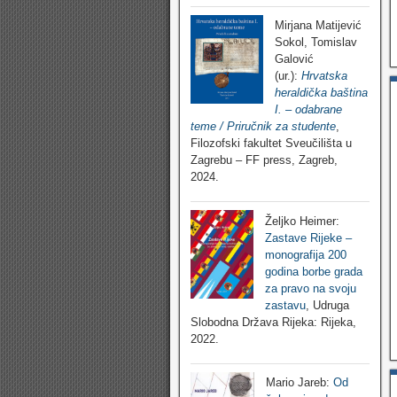
Mirjana Matijević
Sokol, Tomislav
Galović
(ur.):
Hrvatska
heraldička baština
I. – odabrane
teme / Priručnik za studente
,
Filozofski fakultet Sveučilišta u
Zagrebu – FF press, Zagreb,
2024.
Željko Heimer:
Zastave Rijeke –
monografija 200
godina borbe grada
za pravo na svoju
zastavu
, Udruga
Slobodna Država Rijeka: Rijeka,
2022.
Mario Jareb:
Od