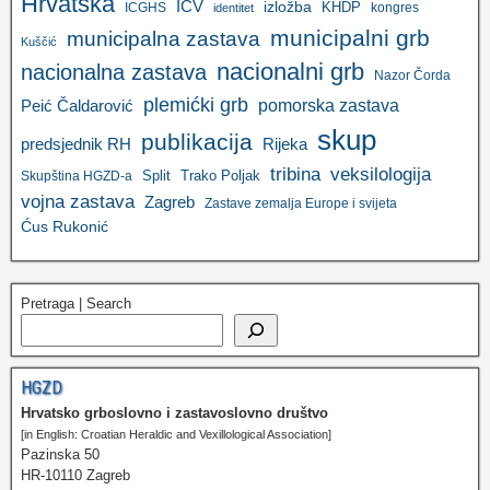
Hrvatska
ICV
izložba
KHDP
ICGHS
kongres
identitet
municipalni grb
municipalna zastava
Kuščić
nacionalni grb
nacionalna zastava
Nazor Čorda
plemićki grb
pomorska zastava
Peić Čaldarović
skup
publikacija
predsjednik RH
Rijeka
tribina
veksilologija
Split
Trako Poljak
Skupština HGZD-a
vojna zastava
Zagreb
Zastave zemalja Europe i svijeta
Ćus Rukonić
Pretraga | Search
HGZD
Hrvatsko grboslovno i zastavoslovno društvo
[in English: Croatian Heraldic and Vexillological Association]
Pazinska 50
HR-10110 Zagreb