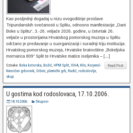
Kao posljednji događaj u nizu ovogodišnje proslave
Tripundanskih svečanosti u Splitu, odnosno manifestacije „Dani
Boke u Splitu“, 3.-26. veljače 2026. godine, u četvrtak 26.
veljače u prostorijama Hrvatskog pomorskog muzeja u Splitu
održano je predavanje u suorganizaciji i suradnji triju institucija:
Hrvatskog pomorskog muzeja, Hrvatske bratovštine „Bokeljska
mornarica 809“ Split te Hrvatske matice iseljenika – […]
Oznake:
Boka kotorska
,
Božić
,
HPM Split
,
ISHA
,
Klis
,
Korjenić-
Read Post
Neorićev grbovnik
,
Orbini
,
plemićki grb
,
Radić
,
rodoslovlje
,
skup
U gostima kod rodoslovaca, 17.10.2006.
18.10.2006.
Skupovi