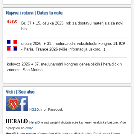
Najave i rokovi | Dates to note
Br. 37 ♦ 15. ožujka 2025. rok za dostavu materijala za novi
broj
srpanj 2026. ♦ 31. međunarodni veksilološki kongres
31 ICV
- Paris, France 2026
(više informacija uskoro...)
kolovoz 2026 ♦ 37. međunarodni kongres genealoških i heraldičkih
znanosti San Marino
Vidi i | See also
HGZD.hr
on Facebook
HeralD
je naš projekt digitalizacije kamene heraldičke baštine. Više
o projektu na
ovdje
.
HeralD
is our project of stone heraldic heritage digitalization. Read about it
here
.