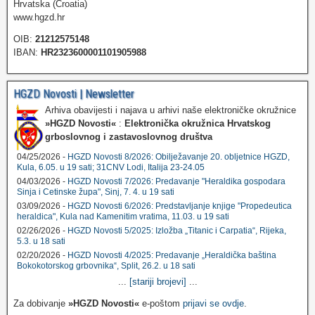
Hrvatska (Croatia)
www.hgzd.hr
OIB:
21212575148
IBAN:
HR2323600001101905988
HGZD Novosti | Newsletter
Arhiva obavijesti i najava u arhivi naše elektroničke okružnice
»HGZD Novosti«
:
Elektronička okružnica Hrvatskog
grboslovnog i zastavoslovnog društva
04/25/2026 -
HGZD Novosti 8/2026: Obilježavanje 20. obljetnice HGZD,
Kula, 6.05. u 19 sati; 31CNV Lodi, Italija 23-24.05
04/03/2026 -
HGZD Novosti 7/2026: Predavanje "Heraldika gospodara
Sinja i Cetinske župa", Sinj, 7. 4. u 19 sati
03/09/2026 -
HGZD Novosti 6/2026: Predstavljanje knjige "Propedeutica
heraldica", Kula nad Kamenitim vratima, 11.03. u 19 sati
02/26/2026 -
HGZD Novosti 5/2025: Izložba „Titanic i Carpatia“, Rijeka,
5.3. u 18 sati
02/20/2026 -
HGZD Novosti 4/2025: Predavanje „Heraldička baština
Bokokotorskog grbovnika“, Split, 26.2. u 18 sati
...
[stariji brojevi]
...
Za dobivanje
»HGZD Novosti«
e-poštom
prijavi se ovdje
.