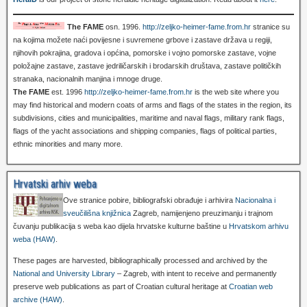
The FAME
osn. 1996.
http://zeljko-heimer-fame.from.hr
stranice su
na kojima možete naći povijesne i suvremene grbove i zastave država u regiji,
njihovih pokrajina, gradova i općina, pomorske i vojno pomorske zastave, vojne
položajne zastave, zastave jedriličarskih i brodarskih društava, zastave političkih
stranaka, nacionalnih manjina i mnoge druge.
The FAME
est. 1996
http://zeljko-heimer-fame.from.hr
is the web site where you
may find historical and modern coats of arms and flags of the states in the region, its
subdivisions, cities and municipalities, maritime and naval flags, military rank flags,
flags of the yacht associations and shipping companies, flags of political parties,
ethnic minorities and many more.
Hrvatski arhiv weba
Ove stranice pobire, bibliografski obrađuje i arhivira
Nacionalna i
sveučilišna knjižnica
Zagreb, namijenjeno preuzimanju i trajnom
čuvanju publikacija s weba kao dijela hrvatske kulturne baštine u
Hrvatskom arhivu
weba (HAW)
.
These pages are harvested, bibliographically processed and archived by the
National and University Library
– Zagreb, with intent to receive and permanently
preserve web publications as part of Croatian cultural heritage at
Croatian web
archive (HAW)
.