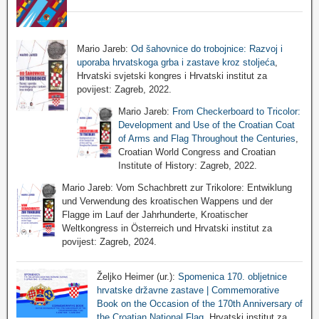
Mario Jareb:
Od šahovnice do trobojnice: Razvoj i
uporaba hrvatskoga grba i zastave kroz stoljeća
,
Hrvatski svjetski kongres i Hrvatski institut za
povijest: Zagreb, 2022.
Mario Jareb:
From Checkerboard to Tricolor:
Development and Use of the Croatian Coat
of Arms and Flag Throughout the Centuries
,
Croatian World Congress and Croatian
Institute of History: Zagreb, 2022.
Mario Jareb: Vom Schachbrett zur Trikolore: Entwiklung
und Verwendung des kroatischen Wappens und der
Flagge im Lauf der Jahrhunderte, Kroatischer
Weltkongress in Österreich und Hrvatski institut za
povijest: Zagreb, 2024.
Željko Heimer (ur.):
Spomenica 170. obljetnice
hrvatske državne zastave | Commemorative
Book on the Occasion of the 170th Anniversary of
the Croatian National Flag
, Hrvatski institut za