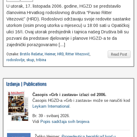
U utorak, 17. listopada 2006. godine, HGZD se predstavilo
članovima Hrvatkog rodoslovnog društva “Pavao Ritter
Vitezović” (HRD). Rodoslovci održavaju svoje redovite sastanke
utorkom (osim prvog utorka u mjesecu) u 18:00 sati u Opatičkoj
ulici 16/I. Ovaj utorak predsjednik i tajnica našeg Društva bili su
pozvani da predstave djelovanje i planove HGZD-a te da
zajednički porazgovaramo […]
Oznake:
Brstilo Rešetar
,
Heimer
,
HRD
,
Ritter Vitezović
,
Read Post
rodoslovlje
,
skup
,
tribina
Izdanja | Publications
Časopis »Grb i zastava«
izlazi od 2006.
Časopis HGZD-a »Grb i zastava« može se naručiti kod
Leykam International
.
Br. 39 - svibanj 2026.
Vidi
Popis sadržaja svih brojeva
Željko Heimer:
Propedeutica heraldica/Uvod u