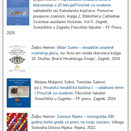
blazoniranje u 20 lekcija/Priručnik za studente
,
nakladnički niz
Katedarska knjižnica: Pomoćne
povijesne znanosti, knjiga 2, Bibliotheca Cathedrae:
Scientiae auxiliares historiae, Vol II
, Zagreb,
Sveučilište u Zagrebu Filozofski fakultet – FF Press,
2025.
Željko Heimer:
Milan Sunko – heraldički umjetnik
svjetskog glasa
, niz
Acta eto studia draconica
knjiga
18, Družba „Braća Hrvatskoga Zmaja“, Zagreb, 2024.
Mirjana Matijević Sokol, Tomislav Galović
(ur.):
Hrvatska heraldička baština I. – odabrane teme
/ Priručnik za studente
, Filozofski fakultet
Sveučilišta u Zagrebu – FF press, Zagreb, 2024.
Željko Heimer:
Zastave Rijeke – monografija 200
godina borbe grada za pravo na svoju zastavu
, Udruga
Slobodna Država Rijeka: Rijeka, 2022.