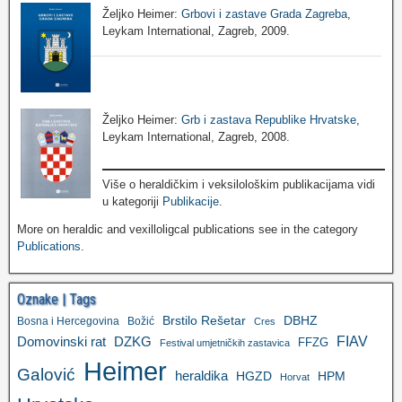
Željko Heimer:
Grbovi i zastave Grada Zagreba
,
Leykam International, Zagreb, 2009.
Željko Heimer:
Grb i zastava Republike Hrvatske
,
Leykam International, Zagreb, 2008.
Više o heraldičkim i veksilološkim publikacijama vidi
u kategoriji
Publikacije
.
More on heraldic and vexilloligcal publications see in the category
Publications
.
Oznake | Tags
Brstilo Rešetar
DBHZ
Bosna i Hercegovina
Božić
Cres
FIAV
DZKG
Domovinski rat
FFZG
Festival umjetničkih zastavica
Heimer
Galović
heraldika
HGZD
HPM
Horvat