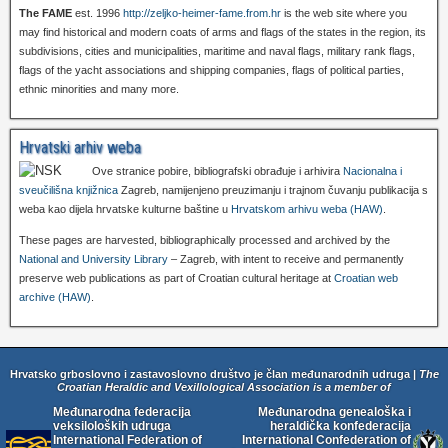
The FAME
est. 1996
http://zeljko-heimer-fame.from.hr
is the web site where you
may find historical and modern coats of arms and flags of the states in the region, its
subdivisions, cities and municipalities, maritime and naval flags, military rank flags,
flags of the yacht associations and shipping companies, flags of political parties,
ethnic minorities and many more.
Hrvatski arhiv weba
Ove stranice pobire, bibliografski obrađuje i arhivira
Nacionalna i
sveučilišna knjižnica
Zagreb, namijenjeno preuzimanju i trajnom čuvanju publikacija s
weba kao dijela hrvatske kulturne baštine u
Hrvatskom arhivu weba (HAW)
.
These pages are harvested, bibliographically processed and archived by the
National and University Library
– Zagreb, with intent to receive and permanently
preserve web publications as part of Croatian cultural heritage at
Croatian web
archive (HAW)
.
Hrvatsko grboslovno i zastavoslovno društvo je član međunarodnih udruga |
The
Croatian Heraldic and Vexillological Association is a member of
Međunarodna federacija
Međunarodna genealoška i
veksiloloških udruga
heraldička konfederacija
International Federation of
International Confederation of