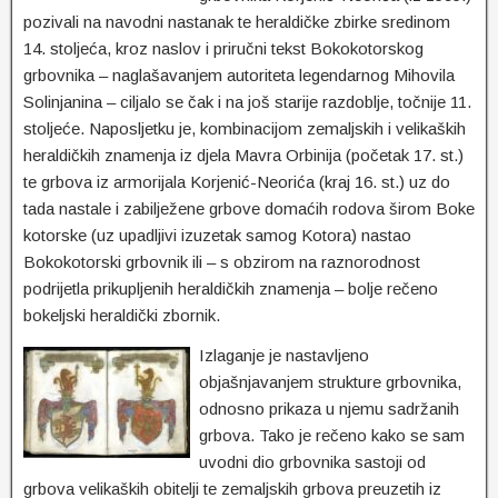
pozivali na navodni nastanak te heraldičke zbirke sredinom
14. stoljeća, kroz naslov i priručni tekst Bokokotorskog
grbovnika – naglašavanjem autoriteta legendarnog Mihovila
Solinjanina – ciljalo se čak i na još starije razdoblje, točnije 11.
stoljeće. Naposljetku je, kombinacijom zemaljskih i velikaških
heraldičkih znamenja iz djela Mavra Orbinija (početak 17. st.)
te grbova iz armorijala Korjenić-Neorića (kraj 16. st.) uz do
tada nastale i zabilježene grbove domaćih rodova širom Boke
kotorske (uz upadljivi izuzetak samog Kotora) nastao
Bokokotorski grbovnik ili – s obzirom na raznorodnost
podrijetla prikupljenih heraldičkih znamenja – bolje rečeno
bokeljski heraldički zbornik.
Izlaganje je nastavljeno
objašnjavanjem strukture grbovnika,
odnosno prikaza u njemu sadržanih
grbova. Tako je rečeno kako se sam
uvodni dio grbovnika sastoji od
grbova velikaških obitelji te zemaljskih grbova preuzetih iz