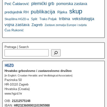
plemićki grb
pomorska zastava
Peić Čaldarović
skup
publikacija
predsjednik RH
Rijeka
tribina
veksilologija
Split
Trako Poljak
Skupština HGZD-a
vojna zastava
Zagreb
Zastave zemalja Europe i svijeta
Ćus Rukonić
Pretraga | Search
HGZD
Hrvatsko grboslovno i zastavoslovno društvo
[in English: Croatian Heraldic and Vexillological Association]
Pazinska 50
HR-10110 Zagreb
Hrvatska (Croatia)
www.hgzd.hr
OIB:
21212575148
IBAN:
HR2323600001101905988