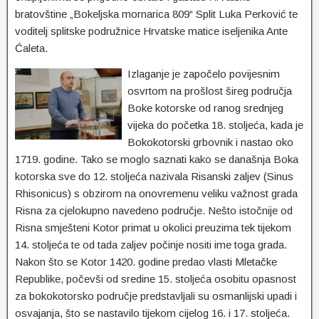
bratovštine „Bokeljska mornarica 809“ Split Luka Perković te
voditelj splitske podružnice Hrvatske matice iseljenika Ante
Ćaleta.
Izlaganje je započelo povijesnim
osvrtom na prošlost šireg područja
Boke kotorske od ranog srednjeg
vijeka do početka 18. stoljeća, kada je
Bokokotorski grbovnik i nastao oko
1719. godine. Tako se moglo saznati kako se današnja Boka
kotorska sve do 12. stoljeća nazivala Risanski zaljev (Sinus
Rhisonicus) s obzirom na onovremenu veliku važnost grada
Risna za cjelokupno navedeno područje. Nešto istočnije od
Risna smješteni Kotor primat u okolici preuzima tek tijekom
14. stoljeća te od tada zaljev počinje nositi ime toga grada.
Nakon što se Kotor 1420. godine predao vlasti Mletačke
Republike, počevši od sredine 15. stoljeća osobitu opasnost
za bokokotorsko područje predstavljali su osmanlijski upadi i
osvajanja, što se nastavilo tijekom cijelog 16. i 17. stoljeća.