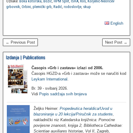
Oznake:
Boka kotorska
,
Božić
,
HPM Split
,
ISHA
,
Klis
,
Korjenić-Neorićev
grbovnik
,
Orbini
,
plemićki grb
,
Radić
,
rodoslovlje
,
skup
English
← Previous Post
Next Post →
Izdanja | Publications
Časopis »Grb i zastava«
izlazi od 2006.
Časopis HGZD-a »Grb i zastava« može se naručiti kod
Leykam International
.
Br. 39 - svibanj 2026.
Vidi
Popis sadržaja svih brojeva
Željko Heimer:
Propedeutica heraldica/Uvod u
blazoniranje u 20 lekcija/Priručnik za studente
,
nakladnički niz
Katedarska knjižnica: Pomoćne
povijesne znanosti, knjiga 2, Bibliotheca Cathedrae:
Scientiae auxiliares historiae, Vol II
, Zagreb,