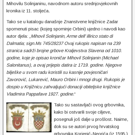
Mihovilu Solinjaninu, navodnom autoru srednjovjekovnih
kronika iz 11. stoljeća.
Tako se u katalogu današnje Znanstvene knjižnice Zadar
spomenuti pisac (kojeg spominje Orbini) ujedno i navodi kao
autor djela: „
Mihovil Solinjanin, Arme dell’ illirico stato di
Dalmatia; sign.Ms 745/28237 Ovaj rukopis napisan na 239
stranica sadrži brojne grbove Kraljevstva Slavena od 1010.
godine, koje je opisao kroničar Mihovil Solinjanin (Michael
Salonitanus), a ovaj prijepis datira iz 1719. godine. Njegove
bilješke u svom radu koristili su kasnije povjesničari
Zavorović, Lukarević, Mauro Orbini i mnogi drugi. Rukopis je
dospio u Knjižnicu zahvaljujući donaciji obiteljske knjižnice
Vladimira Pappafave 1927. godine
.“
Tako su sastavljači ovog grbovnika,
kako bi ostvarili svoje ciljeve,
posegnuli još dalje u prošlost. Naime,
dok su se autori prvog hrvatskog
grbovnika Korjenić-Neorića (iz 1595.)