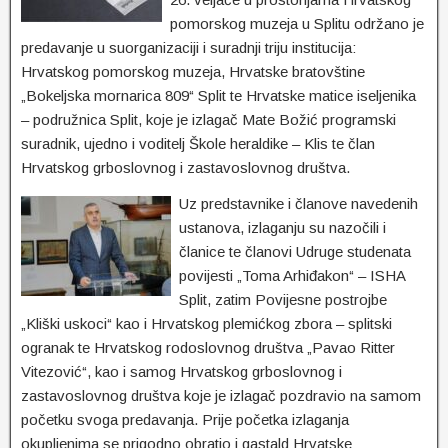
pomorskog muzeja u Splitu održano je
predavanje u suorganizaciji i suradnji triju institucija:
Hrvatskog pomorskog muzeja, Hrvatske bratovštine
„Bokeljska mornarica 809“ Split te Hrvatske matice iseljenika
– podružnica Split, koje je izlagač Mate Božić programski
suradnik, ujedno i voditelj Škole heraldike – Klis te član
Hrvatskog grboslovnog i zastavoslovnog društva.
Uz predstavnike i članove navedenih
ustanova, izlaganju su nazočili i
članice te članovi Udruge studenata
povijesti „Toma Arhiđakon“ – ISHA
Split, zatim Povijesne postrojbe
„Kliški uskoci“ kao i Hrvatskog plemićkog zbora – splitski
ogranak te Hrvatskog rodoslovnog društva „Pavao Ritter
Vitezović“, kao i samog Hrvatskog grboslovnog i
zastavoslovnog društva koje je izlagač pozdravio na samom
početku svoga predavanja. Prije početka izlaganja
okupljenima se prigodno obratio i gastald Hrvatske