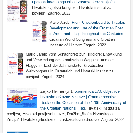
uporaba hrvatskoga grba i zastave kroz stoljeća
,
Hrvatski svjetski kongres i Hrvatski institut za
povijest: Zagreb, 2022.
Mario Jareb:
From Checkerboard to Tricolor:
Development and Use of the Croatian Coat
of Arms and Flag Throughout the Centuries
,
Croatian World Congress and Croatian
Institute of History: Zagreb, 2022.
Mario Jareb: Vom Schachbrett zur Trikolore: Entwiklung
und Verwendung des kroatischen Wappens und der
Flagge im Lauf der Jahrhunderte, Kroatischer
Weltkongress in Österreich und Hrvatski institut za
povijest: Zagreb, 2024.
Željko Heimer (ur.):
Spomenica 170. obljetnice
hrvatske državne zastave | Commemorative
Book on the Occasion of the 170th Anniversary of
the Croatian National Flag
, Hrvatski institut za
povijest, Hrvatski povijesni muzej, Družba „Braća Hrvatskoga
Zmaja“, Hrvatsko grboslovno i zastavoslovno društvo: Zagreb, 2022.