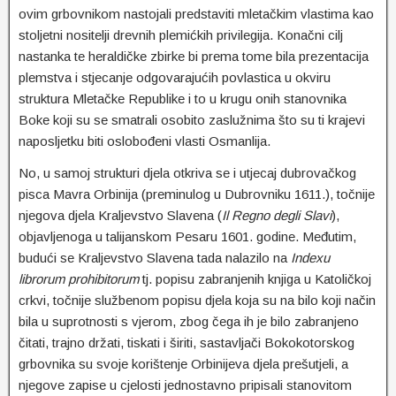
ovim grbovnikom nastojali predstaviti mletačkim vlastima kao
stoljetni nositelji drevnih plemićkih privilegija. Konačni cilj
nastanka te heraldičke zbirke bi prema tome bila prezentacija
plemstva i stjecanje odgovarajućih povlastica u okviru
struktura Mletačke Republike i to u krugu onih stanovnika
Boke koji su se smatrali osobito zaslužnima što su ti krajevi
naposljetku biti oslobođeni vlasti Osmanlija.
No, u samoj strukturi djela otkriva se i utjecaj dubrovačkog
pisca Mavra Orbinija (preminulog u Dubrovniku 1611.), točnije
njegova djela Kraljevstvo Slavena (
Il Regno degli Slavi
),
objavljenoga u talijanskom Pesaru 1601. godine. Međutim,
budući se Kraljevstvo Slavena tada nalazilo na
Indexu
librorum prohibitorum
tj. popisu zabranjenih knjiga u Katoličkoj
crkvi, točnije službenom popisu djela koja su na bilo koji način
bila u suprotnosti s vjerom, zbog čega ih je bilo zabranjeno
čitati, trajno držati, tiskati i širiti, sastavljači Bokokotorskog
grbovnika su svoje korištenje Orbinijeva djela prešutjeli, a
njegove zapise u cjelosti jednostavno pripisali stanovitom