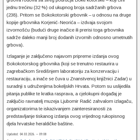
jednu trećinu (32 %) od ukupnog broja sadržanih grbova
(238). Pritom se Bokokotorski grbovnik – u odnosu na druge
kopije grbovnika Korjenić-Neorića – izdvaja svojom
izvornošću (budući druge inačice ili prerisi toga grbovnika
sadrže daleko manji broj dodanih izvornih odnosno umetnutih
grbova).
Izlaganje je zaključeno najavom pripreme izdanja ovog
Bokokotorskog grbovnika (koji se trenutno restaurira u
zagrebačkom Središnjem laboratoriju za konzervaciju i
restauraciju, a inače se čuva u Znanstvenoj knjižnici Zadar) u
suradnji s udruženjima bokeljskih Hrvata. Potom su uslijedila
pitanja publike te kratka rasprava, a cjelokupni događaj je
zaključio ravnatelj muzeja Ljubomir Radić zahvalom izlagaču,
organizatorima te iskazivanjem zainteresiranosti za
predstavljanje tiskanog izdanja ovog vrijednog rukopisnog
djela hrvatske heraldičke baštine.
Updated: 04.03.2026. — 09:08