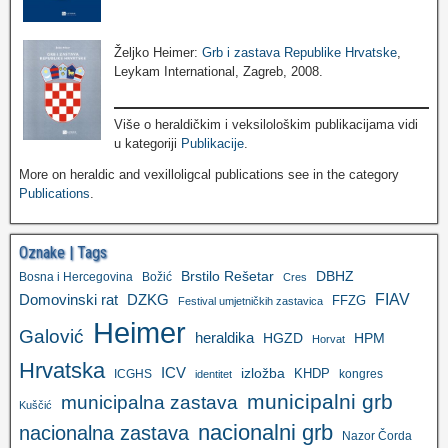
Željko Heimer:
Grb i zastava Republike Hrvatske
,
Leykam International, Zagreb, 2008.
Više o heraldičkim i veksilološkim publikacijama vidi
u kategoriji
Publikacije
.
More on heraldic and vexilloligcal publications see in the category
Publications
.
Oznake | Tags
Brstilo Rešetar
DBHZ
Bosna i Hercegovina
Božić
Cres
FIAV
DZKG
Domovinski rat
FFZG
Festival umjetničkih zastavica
Heimer
Galović
heraldika
HGZD
HPM
Horvat
Hrvatska
ICV
izložba
KHDP
ICGHS
kongres
identitet
municipalni grb
municipalna zastava
Kuščić
nacionalni grb
nacionalna zastava
Nazor Čorda