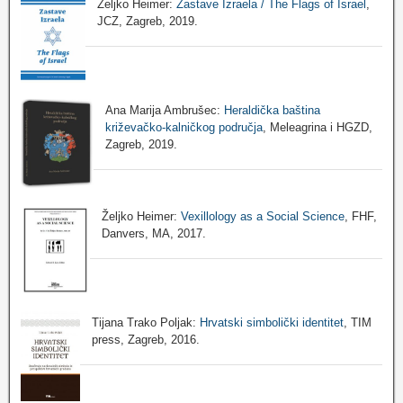
Željko Heimer:
Zastave Izraela / The Flags of Israel
,
JCZ, Zagreb, 2019.
Ana Marija Ambrušec:
Heraldička baština
križevačko-kalničkog područja
, Meleagrina i HGZD,
Zagreb, 2019.
Željko Heimer:
Vexillology as a Social Science
, FHF,
Danvers, MA, 2017.
Tijana Trako Poljak:
Hrvatski simbolički identitet
, TIM
press, Zagreb, 2016.