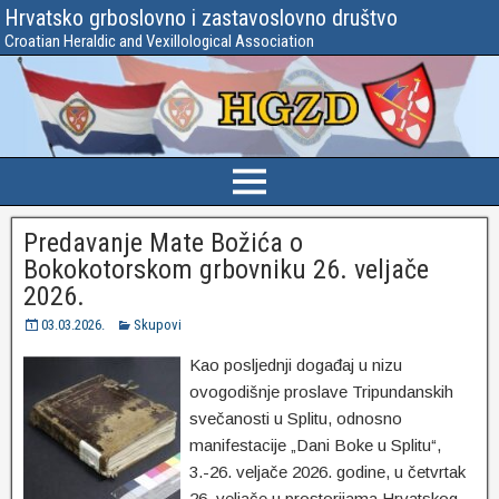
Hrvatsko grboslovno i zastavoslovno društvo
Croatian Heraldic and Vexillological Association
Predavanje Mate Božića o
Bokokotorskom grbovniku 26. veljače
2026.
03.03.2026.
Skupovi
Kao posljednji događaj u nizu
ovogodišnje proslave Tripundanskih
svečanosti u Splitu, odnosno
manifestacije „Dani Boke u Splitu“,
3.-26. veljače 2026. godine, u četvrtak
26. veljače u prostorijama Hrvatskog