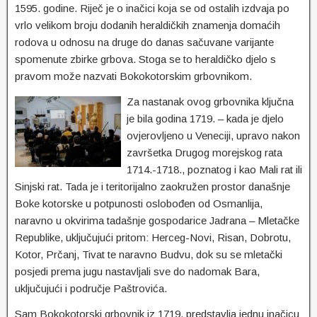
1595. godine. Riječ je o inačici koja se od ostalih izdvaja po
vrlo velikom broju dodanih heraldičkih znamenja domaćih
rodova u odnosu na druge do danas sačuvane varijante
spomenute zbirke grbova. Stoga se to heraldičko djelo s
pravom može nazvati Bokokotorskim grbovnikom.
Za nastanak ovog grbovnika ključna
je bila godina 1719. – kada je djelo
ovjerovljeno u Veneciji, upravo nakon
završetka Drugog morejskog rata
1714.-1718., poznatog i kao Mali rat ili
Sinjski rat. Tada je i teritorijalno zaokružen prostor današnje
Boke kotorske u potpunosti oslobođen od Osmanlija,
naravno u okvirima tadašnje gospodarice Jadrana – Mletačke
Republike, uključujući pritom: Herceg-Novi, Risan, Dobrotu,
Kotor, Prčanj, Tivat te naravno Budvu, dok su se mletački
posjedi prema jugu nastavljali sve do nadomak Bara,
uključujući i područje Paštrovića.
Sam Bokokotorski grbovnik iz 1719. predstavlja jednu inačicu