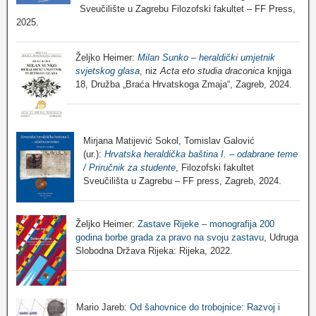
Sveučilište u Zagrebu Filozofski fakultet – FF Press,
2025.
Željko Heimer:
Milan Sunko – heraldički umjetnik
svjetskog glasa
, niz
Acta eto studia draconica
knjiga
18, Družba „Braća Hrvatskoga Zmaja“, Zagreb, 2024.
Mirjana Matijević Sokol, Tomislav Galović
(ur.):
Hrvatska heraldička baština I. – odabrane teme
/ Priručnik za studente
, Filozofski fakultet
Sveučilišta u Zagrebu – FF press, Zagreb, 2024.
Željko Heimer:
Zastave Rijeke – monografija 200
godina borbe grada za pravo na svoju zastavu
, Udruga
Slobodna Država Rijeka: Rijeka, 2022.
Mario Jareb:
Od šahovnice do trobojnice: Razvoj i