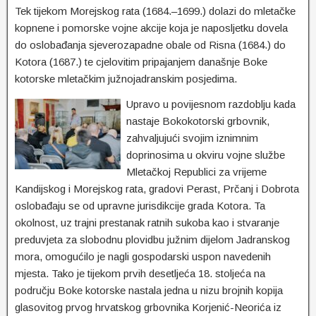
Tek tijekom Morejskog rata (1684.–1699.) dolazi do mletačke
kopnene i pomorske vojne akcije koja je naposljetku dovela
do oslobađanja sjeverozapadne obale od Risna (1684.) do
Kotora (1687.) te cjelovitim pripajanjem današnje Boke
kotorske mletačkim južnojadranskim posjedima.
Upravo u povijesnom razdoblju kada
nastaje Bokokotorski grbovnik,
zahvaljujući svojim iznimnim
doprinosima u okviru vojne službe
Mletačkoj Republici za vrijeme
Kandijskog i Morejskog rata, gradovi Perast, Prčanj i Dobrota
oslobađaju se od upravne jurisdikcije grada Kotora. Ta
okolnost, uz trajni prestanak ratnih sukoba kao i stvaranje
preduvjeta za slobodnu plovidbu južnim dijelom Jadranskog
mora, omogućilo je nagli gospodarski uspon navedenih
mjesta. Tako je tijekom prvih desetljeća 18. stoljeća na
području Boke kotorske nastala jedna u nizu brojnih kopija
glasovitog prvog hrvatskog grbovnika Korjenić-Neorića iz