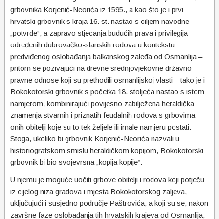
grbovnika Korjenić-Neorića iz 1595., a kao što je i prvi
hrvatski grbovnik s kraja 16. st. nastao s ciljem navodne
„potvrde“, a zapravo stjecanja budućih prava i privilegija
određenih dubrovačko-slanskih rodova u kontekstu
predviđenog oslobađanja balkanskog zaleđa od Osmanlija –
pritom se pozivajući na drevne srednjovjekovne državno-
pravne odnose koji su prethodili osmanlijskoj vlasti – tako je i
Bokokotorski grbovnik s početka 18. stoljeća nastao s istom
namjerom, kombinirajući povijesno zabilježena heraldička
znamenja stvarnih i priznatih feudalnih rodova s grbovima
onih obitelji koje su to tek željele ili imale namjeru postati.
Stoga, ukoliko bi grbovnik Korjenić-Neorića nazvali u
historiografskom smislu heraldičkom kopijom, Bokokotorski
grbovnik bi bio svojevrsna „kopija kopije“.
U njemu je moguće uočiti grbove obitelji i rodova koji potječu
iz cijelog niza gradova i mjesta Bokokotorskog zaljeva,
uključujući i susjedno područje Paštrovića, a koji su se, nakon
završne faze oslobađanja tih hrvatskih krajeva od Osmanlija,