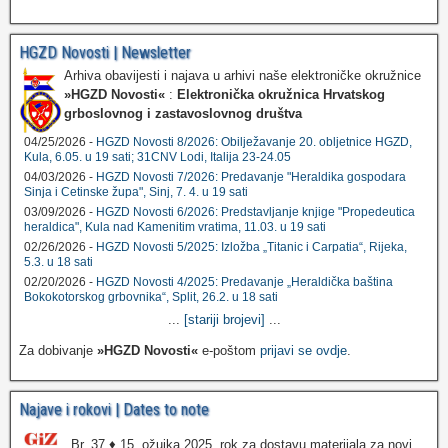
HGZD Novosti | Newsletter
Arhiva obavijesti i najava u arhivi naše elektroničke okružnice
»HGZD Novosti«
:
Elektronička okružnica Hrvatskog
grboslovnog i zastavoslovnog društva
04/25/2026 -
HGZD Novosti 8/2026: Obilježavanje 20. obljetnice HGZD,
Kula, 6.05. u 19 sati; 31CNV Lodi, Italija 23-24.05
04/03/2026 -
HGZD Novosti 7/2026: Predavanje "Heraldika gospodara
Sinja i Cetinske župa", Sinj, 7. 4. u 19 sati
03/09/2026 -
HGZD Novosti 6/2026: Predstavljanje knjige "Propedeutica
heraldica", Kula nad Kamenitim vratima, 11.03. u 19 sati
02/26/2026 -
HGZD Novosti 5/2025: Izložba „Titanic i Carpatia“, Rijeka,
5.3. u 18 sati
02/20/2026 -
HGZD Novosti 4/2025: Predavanje „Heraldička baština
Bokokotorskog grbovnika“, Split, 26.2. u 18 sati
...
[stariji brojevi]
...
Za dobivanje
»HGZD Novosti«
e-poštom
prijavi se ovdje
.
Najave i rokovi | Dates to note
Br. 37 ♦ 15. ožujka 2025. rok za dostavu materijala za novi