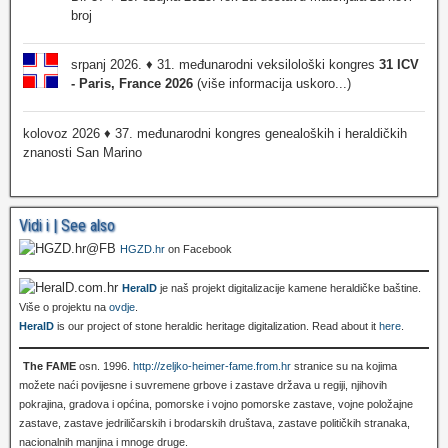
broj
srpanj 2026. ♦ 31. međunarodni veksilološki kongres
31 ICV
- Paris, France 2026
(više informacija uskoro...)
kolovoz 2026 ♦ 37. međunarodni kongres genealoških i heraldičkih
znanosti San Marino
Vidi i | See also
HGZD.hr
on Facebook
HeralD
je naš projekt digitalizacije kamene heraldičke baštine.
Više o projektu na
ovdje
.
HeralD
is our project of stone heraldic heritage digitalization. Read about it
here
.
The FAME
osn. 1996.
http://zeljko-heimer-fame.from.hr
stranice su na kojima
možete naći povijesne i suvremene grbove i zastave država u regiji, njihovih
pokrajina, gradova i općina, pomorske i vojno pomorske zastave, vojne položajne
zastave, zastave jedriličarskih i brodarskih društava, zastave političkih stranaka,
nacionalnih manjina i mnoge druge.