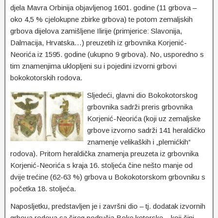
djela Mavra Orbinija objavljenog 1601. godine (11 grbova –
oko 4,5 % cjelokupne zbirke grbova) te potom zemaljskih
grbova dijelova zamišljene Ilirije (primjerice: Slavonija,
Dalmacija, Hrvatska…) preuzetih iz grbovnika Korjenić-
Neorića iz 1595. godine (ukupno 9 grbova). No, usporedno s
tim znamenjima uklopljeni su i pojedini izvorni grbovi
bokokotorskih rodova.
Sljedeći, glavni dio Bokokotorskog
grbovnika sadrži preris grbovnika
Korjenić-Neorića (koji uz zemaljske
grbove izvorno sadrži 141 heraldičko
znamenje velikaških i „plemićkih“
rodova). Pritom heraldička znamenja preuzeta iz grbovnika
Korjenić-Neorića s kraja 16. stoljeća čine nešto manje od
dvije trećine (62-63 %) grbova u Bokokotorskom grbovniku s
početka 18. stoljeća.
Naposljetku, predstavljen je i završni dio – tj. dodatak izvornih
grbova rodova sa šireg područja Boke kotorske – koji čini