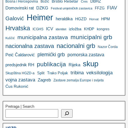
Brstilo Rešetar
DBHZ
Bosna i Hercegovina
Božić
Cres
FIAV
DZKG
Domovinski rat
FFZG
Festival umjetničkih zastavica
Heimer
Galović
heraldika
HGZD
HPM
Horvat
Hrvatska
ICV
izložba
KHDP
ICGHS
kongres
identitet
municipalni grb
municipalna zastava
Kuščić
nacionalni grb
nacionalna zastava
Nazor Čorda
plemićki grb
pomorska zastava
Peić Čaldarović
skup
publikacija
predsjednik RH
Rijeka
tribina
veksilologija
Split
Trako Poljak
Skupština HGZD-a
vojna zastava
Zagreb
Zastave zemalja Europe i svijeta
Ćus Rukonić
Pretraga | Search