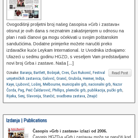
Ovogodišnji proljetni broj našeg časopisa »Grb i zastava«
otisnut je ovih dana s neznatnim zakašnjenjem u odnosu na
plan i naši članovi ga mogu očekivati u svojim poštanskim
sandučićima. Dodatne primjerke možete naručiti preko
izdavačke kuće Leykam International. Iz Uvodnika izdvajamo:
Ulazeći u sedmu godinu HGZD, s veseljem Vam predstavljamo
novi broj Grba i zastave. Naša […]
Oznake:
Baranja
,
Bartlett
,
Bošnjak
,
Cres
,
Ćus Rukonić
,
Festival
Read Post
umjetničkih zastavica
,
Galović
,
Granić
,
Grubiša
,
Heimer
,
Indija
,
Kaye
,
Ljubović
,
Lošinj
,
Melbourne
,
municipalni grb
,
nacionalni grb
,
Nazor
Čorda
,
Pag
,
Peić Čaldarović
,
Phillips
,
plemićki grb
,
publikacija
,
pučki grb
,
Rijeka
,
Senj
,
Slavonija
,
Stančić
,
svadbena zastava
,
Zmajić
Izdanja | Publications
Časopis »Grb i zastava«
izlazi od 2006.
Časopis HGZD-a »Grb i zastava« može se naručiti kod