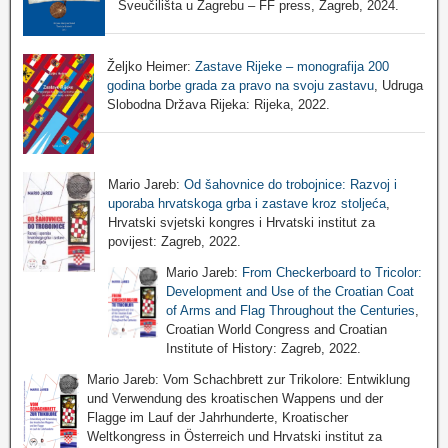
Sveučilišta u Zagrebu – FF press, Zagreb, 2024.
Željko Heimer:
Zastave Rijeke – monografija 200
godina borbe grada za pravo na svoju zastavu
, Udruga
Slobodna Država Rijeka: Rijeka, 2022.
Mario Jareb:
Od šahovnice do trobojnice: Razvoj i
uporaba hrvatskoga grba i zastave kroz stoljeća
,
Hrvatski svjetski kongres i Hrvatski institut za
povijest: Zagreb, 2022.
Mario Jareb:
From Checkerboard to Tricolor:
Development and Use of the Croatian Coat
of Arms and Flag Throughout the Centuries
,
Croatian World Congress and Croatian
Institute of History: Zagreb, 2022.
Mario Jareb: Vom Schachbrett zur Trikolore: Entwiklung
und Verwendung des kroatischen Wappens und der
Flagge im Lauf der Jahrhunderte, Kroatischer
Weltkongress in Österreich und Hrvatski institut za