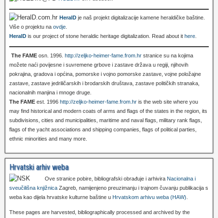
HeralD
je naš projekt digitalizacije kamene heraldičke baštine.
Više o projektu na
ovdje
.
HeralD
is our project of stone heraldic heritage digitalization. Read about it
here
.
The FAME
osn. 1996.
http://zeljko-heimer-fame.from.hr
stranice su na kojima
možete naći povijesne i suvremene grbove i zastave država u regiji, njihovih
pokrajina, gradova i općina, pomorske i vojno pomorske zastave, vojne položajne
zastave, zastave jedriličarskih i brodarskih društava, zastave političkih stranaka,
nacionalnih manjina i mnoge druge.
The FAME
est. 1996
http://zeljko-heimer-fame.from.hr
is the web site where you
may find historical and modern coats of arms and flags of the states in the region, its
subdivisions, cities and municipalities, maritime and naval flags, military rank flags,
flags of the yacht associations and shipping companies, flags of political parties,
ethnic minorities and many more.
Hrvatski arhiv weba
Ove stranice pobire, bibliografski obrađuje i arhivira
Nacionalna i
sveučilišna knjižnica
Zagreb, namijenjeno preuzimanju i trajnom čuvanju publikacija s
weba kao dijela hrvatske kulturne baštine u
Hrvatskom arhivu weba (HAW)
.
These pages are harvested, bibliographically processed and archived by the