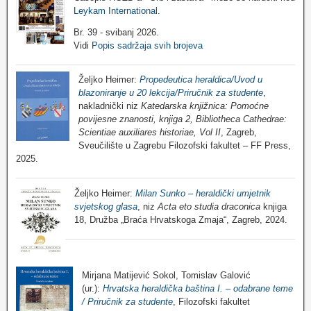
Leykam International
.
Br. 39 - svibanj 2026.
Vidi
Popis sadržaja svih brojeva
Željko Heimer:
Propedeutica heraldica/Uvod u
blazoniranje u 20 lekcija/Priručnik za studente
,
nakladnički niz
Katedarska knjižnica: Pomoćne
povijesne znanosti, knjiga 2, Bibliotheca Cathedrae:
Scientiae auxiliares historiae, Vol II
, Zagreb,
Sveučilište u Zagrebu Filozofski fakultet – FF Press,
2025.
Željko Heimer:
Milan Sunko – heraldički umjetnik
svjetskog glasa
, niz
Acta eto studia draconica
knjiga
18, Družba „Braća Hrvatskoga Zmaja“, Zagreb, 2024.
Mirjana Matijević Sokol, Tomislav Galović
(ur.):
Hrvatska heraldička baština I. – odabrane teme
/ Priručnik za studente
, Filozofski fakultet