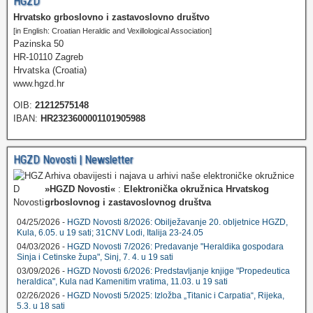
HGZD
Hrvatsko grboslovno i zastavoslovno društvo
[in English: Croatian Heraldic and Vexillological Association]
Pazinska 50
HR-10110 Zagreb
Hrvatska (Croatia)
www.hgzd.hr
OIB:
21212575148
IBAN:
HR2323600001101905988
HGZD Novosti | Newsletter
Arhiva obavijesti i najava u arhivi naše elektroničke okružnice
»HGZD Novosti«
:
Elektronička okružnica Hrvatskog
grboslovnog i zastavoslovnog društva
04/25/2026 -
HGZD Novosti 8/2026: Obilježavanje 20. obljetnice HGZD,
Kula, 6.05. u 19 sati; 31CNV Lodi, Italija 23-24.05
04/03/2026 -
HGZD Novosti 7/2026: Predavanje "Heraldika gospodara
Sinja i Cetinske župa", Sinj, 7. 4. u 19 sati
03/09/2026 -
HGZD Novosti 6/2026: Predstavljanje knjige "Propedeutica
heraldica", Kula nad Kamenitim vratima, 11.03. u 19 sati
02/26/2026 -
HGZD Novosti 5/2025: Izložba „Titanic i Carpatia“, Rijeka,
5.3. u 18 sati