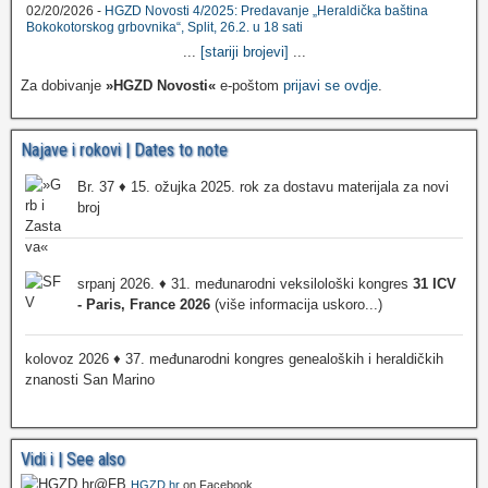
02/20/2026 -
HGZD Novosti 4/2025: Predavanje „Heraldička baština
Bokokotorskog grbovnika“, Split, 26.2. u 18 sati
...
[stariji brojevi]
...
Za dobivanje
»HGZD Novosti«
e-poštom
prijavi se ovdje
.
Najave i rokovi | Dates to note
Br. 37 ♦ 15. ožujka 2025. rok za dostavu materijala za novi
broj
srpanj 2026. ♦ 31. međunarodni veksilološki kongres
31 ICV
- Paris, France 2026
(više informacija uskoro...)
kolovoz 2026 ♦ 37. međunarodni kongres genealoških i heraldičkih
znanosti San Marino
Vidi i | See also
HGZD.hr
on Facebook