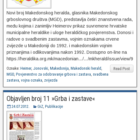
Novi broj Makedonskog heralda, glasnika Makedonskog
grboslovnog društva (MGD), predstavlja četiri znanstvena rada,
među kojima i zanimljiv Heimerov prikaz suvremene hrvatske
municipalne heraldike i uloge heraldičkog povjerenstva. Donosi i
radove o svadbenim zastavma, vojnim oznakama crvene
zvijezde u Makedoniji do 1992. i makedonskim vojnim
priznanjima i odlikovanjima nakon 1992. Dostupno on-line na
https://heraldika.org.mk/macedonian…/…/mkherald/issue/view/9
Oznake:
Heimer
,
Jonovski
,
Makedonija
,
Makedonski herald
,
Read Post
MGD
,
Povjerenstvo za odobravanje grbova i zastava
,
svadbena
zastava
,
vojna oznaka
,
zvijezda
Objavljen broj 11 »Grba i zastave«
24.07.2012.
GiZ
,
Publikacije