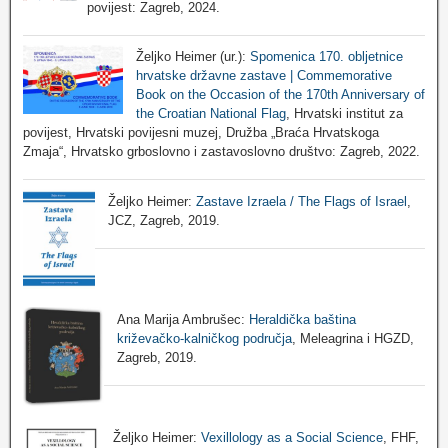
povijest: Zagreb, 2024.
Željko Heimer (ur.):
Spomenica 170. obljetnice
hrvatske državne zastave | Commemorative
Book on the Occasion of the 170th Anniversary of
the Croatian National Flag
, Hrvatski institut za
povijest, Hrvatski povijesni muzej, Družba „Braća Hrvatskoga
Zmaja“, Hrvatsko grboslovno i zastavoslovno društvo: Zagreb, 2022.
Željko Heimer:
Zastave Izraela / The Flags of Israel
,
JCZ, Zagreb, 2019.
Ana Marija Ambrušec:
Heraldička baština
križevačko-kalničkog područja
, Meleagrina i HGZD,
Zagreb, 2019.
Željko Heimer:
Vexillology as a Social Science
, FHF,