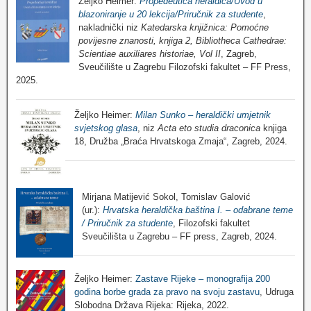
Željko Heimer:
Propedeutica heraldica/Uvod u
blazoniranje u 20 lekcija/Priručnik za studente
,
nakladnički niz
Katedarska knjižnica: Pomoćne
povijesne znanosti, knjiga 2, Bibliotheca Cathedrae:
Scientiae auxiliares historiae, Vol II
, Zagreb,
Sveučilište u Zagrebu Filozofski fakultet – FF Press,
2025.
Željko Heimer:
Milan Sunko – heraldički umjetnik
svjetskog glasa
, niz
Acta eto studia draconica
knjiga
18, Družba „Braća Hrvatskoga Zmaja“, Zagreb, 2024.
Mirjana Matijević Sokol, Tomislav Galović
(ur.):
Hrvatska heraldička baština I. – odabrane teme
/ Priručnik za studente
, Filozofski fakultet
Sveučilišta u Zagrebu – FF press, Zagreb, 2024.
Željko Heimer:
Zastave Rijeke – monografija 200
godina borbe grada za pravo na svoju zastavu
, Udruga
Slobodna Država Rijeka: Rijeka, 2022.