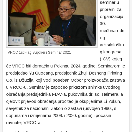
seminar u
pripremi za
organizaciju
30.
međunarodn
og
veksilološko
g kongresa
VRCC 1st Flag Suppliers Seminar 2021
(ICV) kojeg
će VRCC biti domaćin u Pekingu 2024. godine. Seminarom je
predsjedao Yu Guocang, predsjednik Zhuji Desheng Printing
Co. iz Džuzija, koji vodi poseban Odbor proizvođača zastava
u VRCC-u. Seminar je započeo prikazom snimke uvodnog
obraćanja predsjednika FIAV-a, pukovnika dr. sc. Heimera, a
cjelovit prijevod obraćanja pročitao je okupljenima Li Yukun,
savjetnik za nacionalni Zakon o zastavi (usvojen 1990., s
dopunama i izmjenama 2009. i 2020. godine) i počasni
ravnatelj VRCC-a.