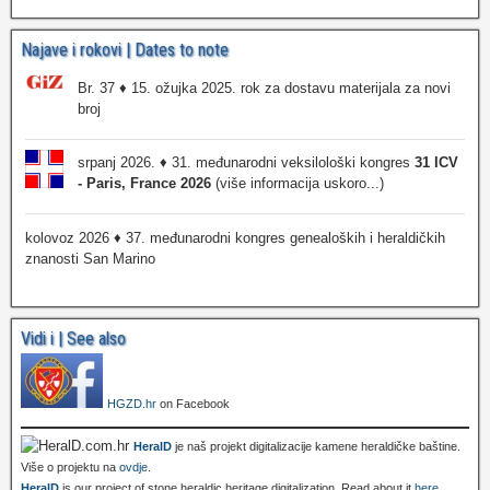
Najave i rokovi | Dates to note
Br. 37 ♦ 15. ožujka 2025. rok za dostavu materijala za novi
broj
srpanj 2026. ♦ 31. međunarodni veksilološki kongres
31 ICV
- Paris, France 2026
(više informacija uskoro...)
kolovoz 2026 ♦ 37. međunarodni kongres genealoških i heraldičkih
znanosti San Marino
Vidi i | See also
HGZD.hr
on Facebook
HeralD
je naš projekt digitalizacije kamene heraldičke baštine.
Više o projektu na
ovdje
.
HeralD
is our project of stone heraldic heritage digitalization. Read about it
here
.