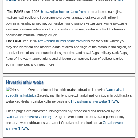
The FAME
osn. 1996.
http://zeljko-heimer-fame.from.hr
stranice su na kojima
možete naći povijesne i suvremene grbove i zastave država u regiji, njihovih
pokrajina, gradova i općina, pomorske i vojno pomorske zastave, vojne položajne
zastave, zastave jedriličarskih i brodarskih društava, zastave političkih stranaka,
nacionalnih manjina i mnoge druge.
The FAME
est. 1996
http://zeljko-heimer-fame.from.hr
is the web site where you
may find historical and modern coats of arms and flags of the states in the region, its
subdivisions, cities and municipalities, maritime and naval flags, military rank flags,
flags of the yacht associations and shipping companies, flags of political parties,
ethnic minorities and many more.
Hrvatski arhiv weba
Ove stranice pobire, bibliografski obrađuje i arhivira
Nacionalna i
sveučilišna knjižnica
Zagreb, namijenjeno preuzimanju i trajnom čuvanju publikacija s
weba kao dijela hrvatske kulturne baštine u
Hrvatskom arhivu weba (HAW)
.
These pages are harvested, bibliographically processed and archived by the
National and University Library
– Zagreb, with intent to receive and permanently
preserve web publications as part of Croatian cultural heritage at
Croatian web
archive (HAW)
.