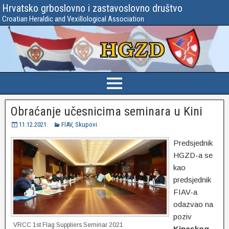
Hrvatsko grboslovno i zastavoslovno društvo
Croatian Heraldic and Vexillological Association
Obraćanje učesnicima seminara u Kini
11.12.2021.
FIAV
,
Skupovi
Predsjednik
HGZD-a se
kao
predsjednik
FIAV-a
odazvao na
poziv
VRCC 1st Flag Suppliers Seminar 2021
Kineskog