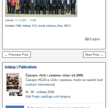
Updated: 11.12.2021. — 15:08
Oznake:
FIAV
,
Heimer
,
ICV
,
izrada zastava
,
Kina
,
VRCC
English
← Previous Post
Next Post →
Izdanja | Publications
Časopis »Grb i zastava«
izlazi od 2006.
Časopis HGZD-a »Grb i zastava« može se naručiti kod
Leykam International
.
Br. 39 - svibanj 2026.
Vidi
Popis sadržaja svih brojeva