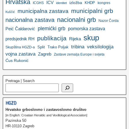
Hrvatska
ICV
izložba
KHDP
ICGHS
kongres
identitet
municipalni grb
municipalna zastava
Kuščić
nacionalni grb
nacionalna zastava
Nazor Čorda
plemićki grb
pomorska zastava
Peić Čaldarović
skup
publikacija
predsjednik RH
Rijeka
tribina
veksilologija
Split
Trako Poljak
Skupština HGZD-a
vojna zastava
Zagreb
Zastave zemalja Europe i svijeta
Ćus Rukonić
Pretraga | Search
HGZD
Hrvatsko grboslovno i zastavoslovno društvo
[in English: Croatian Heraldic and Vexillological Association]
Pazinska 50
HR-10110 Zagreb