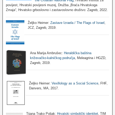
the Croatian National Flag
, Hrvatski institut za
povijest, Hrvatski povijesni muzej, Družba „Braća Hrvatskoga
Zmaja“, Hrvatsko grboslovno i zastavoslovno društvo: Zagreb, 2022.
Željko Heimer:
Zastave Izraela / The Flags of Israel
,
JCZ, Zagreb, 2019.
Ana Marija Ambrušec:
Heraldička baština
križevačko-kalničkog područja
, Meleagrina i HGZD,
Zagreb, 2019.
Željko Heimer:
Vexillology as a Social Science
, FHF,
Danvers, MA, 2017.
Tijana Trako Poljak:
Hrvatski simbolički identitet
, TIM