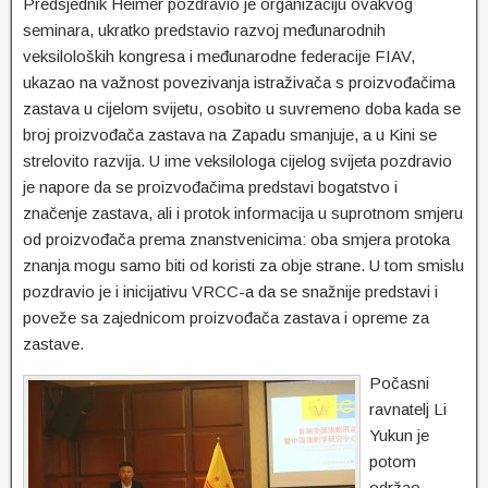
Predsjednik Heimer pozdravio je organizaciju ovakvog
seminara, ukratko predstavio razvoj međunarodnih
veksiloloških kongresa i međunarodne federacije FIAV,
ukazao na važnost povezivanja istraživača s proizvođačima
zastava u cijelom svijetu, osobito u suvremeno doba kada se
broj proizvođača zastava na Zapadu smanjuje, a u Kini se
strelovito razvija. U ime veksilologa cijelog svijeta pozdravio
je napore da se proizvođačima predstavi bogatstvo i
značenje zastava, ali i protok informacija u suprotnom smjeru
od proizvođača prema znanstvenicima: oba smjera protoka
znanja mogu samo biti od koristi za obje strane. U tom smislu
pozdravio je i inicijativu VRCC-a da se snažnije predstavi i
poveže sa zajednicom proizvođača zastava i opreme za
zastave.
Počasni
ravnatelj Li
Yukun je
potom
održao