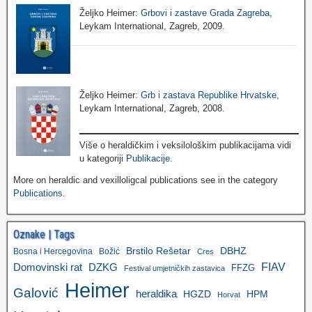
Željko Heimer:
Grbovi i zastave Grada Zagreba
,
Leykam International, Zagreb, 2009.
Željko Heimer:
Grb i zastava Republike Hrvatske
,
Leykam International, Zagreb, 2008.
Više o heraldičkim i veksilološkim publikacijama vidi
u kategoriji
Publikacije
.
More on heraldic and vexilloligcal publications see in the category
Publications
.
Oznake | Tags
Brstilo Rešetar
DBHZ
Bosna i Hercegovina
Božić
Cres
FIAV
DZKG
Domovinski rat
FFZG
Festival umjetničkih zastavica
Heimer
Galović
heraldika
HGZD
HPM
Horvat