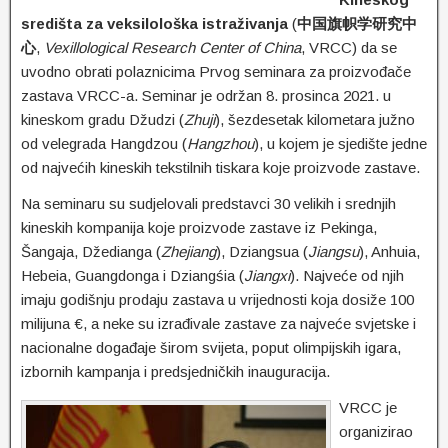
središta za veksilološka istraživanja
(
中国旗帜学研究中
心
,
Vexillological Research Center of China
, VRCC) da se
uvodno obrati polaznicima Prvog seminara za proizvođače
zastava VRCC-a. Seminar je održan 8. prosinca 2021. u
kineskom gradu Džudzi (
Zhuji
), šezdesetak kilometara južno
od velegrada Hangdzou (
Hangzhou
), u kojem je sjedište jedne
od najvećih kineskih tekstilnih tiskara koje proizvode zastave.
Na seminaru su sudjelovali predstavci 30 velikih i srednjih
kineskih kompanija koje proizvode zastave iz Pekinga,
Šangaja, Džedianga (
Zhejiang
), Dziangsua (
Jiangsu
), Anhuia,
Hebeia, Guangdonga i Dziangśia (
Jiangxi
). Najveće od njih
imaju godišnju prodaju zastava u vrijednosti koja dosiže 100
milijuna €, a neke su izrađivale zastave za najveće svjetske i
nacionalne događaje širom svijeta, poput olimpijskih igara,
izbornih kampanja i predsjedničkih inauguracija.
VRCC je
organizirao