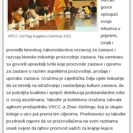
govor
opisujući
svoja
iskustva u
pripremi,
VRCC 1st Flag Suppliers Seminar 2021
izradi i
provedbi kineskog zakonodavstva vezanog za zastave i
razvoja kineske industrije proizvodnje zastava. Na seminaru
su govorili upravitelji tvrtki koje proizvode zastave i opremu
za zastave o raznim aspektima proizvodnje, prodaje i
uporabe zastava. Izražena je zajednička želja cijele industrije
da se temelji na istraživanju i nastavljanju kulture zastava, da
se poboljša kvaliteta i spriječi distribucija podstandardne robe
iz ovog asortimana. Također je kolektivno izražena zahvala
agilnom predsjedniku VRCC-a Zhao Xinfengu, koji je okupio
kolege u utro put prema tim ciljevima. Predstavnici su također
pozdravili napore da se proizvođačima na svim razinama
usadi svijest da njihov proizvod sadrži za krajnje kupce