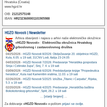
Hrvatska (Croatia)
www.hgzd.hr
OIB:
21212575148
IBAN:
HR2323600001101905988
HGZD Novosti | Newsletter
Arhiva obavijesti i najava u arhivi naše elektroničke okružnice
»HGZD Novosti«
:
Elektronička okružnica Hrvatskog
grboslovnog i zastavoslovnog društva
04/25/2026 -
HGZD Novosti 8/2026: Obilježavanje 20. obljetnice HGZD,
Kula, 6.05. u 19 sati; 31CNV Lodi, Italija 23-24.05
04/03/2026 -
HGZD Novosti 7/2026: Predavanje "Heraldika gospodara
Sinja i Cetinske župa", Sinj, 7. 4. u 19 sati
03/09/2026 -
HGZD Novosti 6/2026: Predstavljanje knjige "Propedeutica
heraldica", Kula nad Kamenitim vratima, 11.03. u 19 sati
02/26/2026 -
HGZD Novosti 5/2025: Izložba „Titanic i Carpatia“, Rijeka,
5.3. u 18 sati
02/20/2026 -
HGZD Novosti 4/2025: Predavanje „Heraldička baština
Bokokotorskog grbovnika“, Split, 26.2. u 18 sati
...
[stariji brojevi]
...
Za dobivanje
»HGZD Novosti«
e-poštom
prijavi se ovdje
.