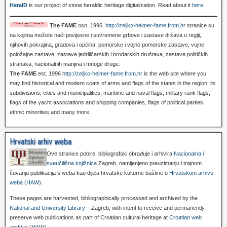
HeralD
is our project of stone heraldic heritage digitalization. Read about it
here
.
The FAME
osn. 1996.
http://zeljko-heimer-fame.from.hr
stranice su
na kojima možete naći povijesne i suvremene grbove i zastave država u regiji,
njihovih pokrajina, gradova i općina, pomorske i vojno pomorske zastave, vojne
položajne zastave, zastave jedriličarskih i brodarskih društava, zastave političkih
stranaka, nacionalnih manjina i mnoge druge.
The FAME
est. 1996
http://zeljko-heimer-fame.from.hr
is the web site where you
may find historical and modern coats of arms and flags of the states in the region, its
subdivisions, cities and municipalities, maritime and naval flags, military rank flags,
flags of the yacht associations and shipping companies, flags of political parties,
ethnic minorities and many more.
Hrvatski arhiv weba
Ove stranice pobire, bibliografski obrađuje i arhivira
Nacionalna i
sveučilišna knjižnica
Zagreb, namijenjeno preuzimanju i trajnom
čuvanju publikacija s weba kao dijela hrvatske kulturne baštine u
Hrvatskom arhivu
weba (HAW)
.
These pages are harvested, bibliographically processed and archived by the
National and University Library
– Zagreb, with intent to receive and permanently
preserve web publications as part of Croatian cultural heritage at
Croatian web
archive (HAW)
.