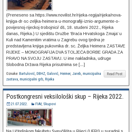
(Preneseno sa https://www.novilist.hr/rijeka-regija/rijeka/nova-
knjiga-dr-sc-zeljka-heimera-u-monografiji-iznio-argumente-o-
povijesnoj-rijeckoj-trobojnici/ dš, 18. studeni 2022., Rijeka
danas, Rijeka.) U sjedištu Družbe ‘Braća Hrvatskoga Zmaja’ u
Kuli nad Kamenitim vratima u Zagrebu ovog tjedna je
predstavljena knjiga pukovnika dr. sc. Željka Heimera ZASTAVE
RIJEKE – MONOGRAFIJA DVA STOLJEĆA BORBE GRADA ZA
PRAVO NA SVOJU ZASTAVU. U ime nakladnika, udruge
Slobodna Država Rijeka prisutnima se […]
Oznake:
Bartulović
,
DBHZ
,
Galović
,
Heimer
,
Jareb
,
municipalna
Read Post
zastava
,
municipalni grb
,
Rijeka
Postkongresni veksilološki skup – Rijeka 2022.
21.07.2022.
FIAV
,
Skupovi
Na Učiteljskom fakultetu Sveučilišta u Rijeci (UFRI) u suradnji s