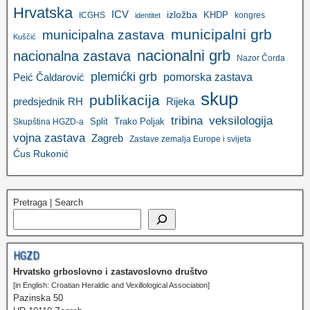
Hrvatska
ICV
izložba
KHDP
ICGHS
kongres
identitet
municipalni grb
municipalna zastava
Kuščić
nacionalni grb
nacionalna zastava
Nazor Čorda
plemićki grb
pomorska zastava
Peić Čaldarović
skup
publikacija
predsjednik RH
Rijeka
tribina
veksilologija
Split
Trako Poljak
Skupština HGZD-a
vojna zastava
Zagreb
Zastave zemalja Europe i svijeta
Ćus Rukonić
Pretraga | Search
HGZD
Hrvatsko grboslovno i zastavoslovno društvo
[in English: Croatian Heraldic and Vexillological Association]
Pazinska 50