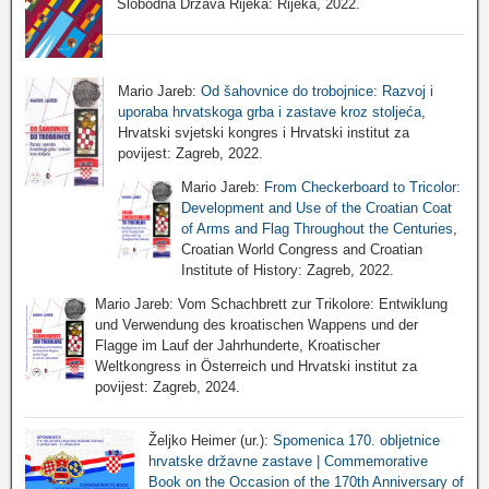
Slobodna Država Rijeka: Rijeka, 2022.
Mario Jareb:
Od šahovnice do trobojnice: Razvoj i
uporaba hrvatskoga grba i zastave kroz stoljeća
,
Hrvatski svjetski kongres i Hrvatski institut za
povijest: Zagreb, 2022.
Mario Jareb:
From Checkerboard to Tricolor:
Development and Use of the Croatian Coat
of Arms and Flag Throughout the Centuries
,
Croatian World Congress and Croatian
Institute of History: Zagreb, 2022.
Mario Jareb: Vom Schachbrett zur Trikolore: Entwiklung
und Verwendung des kroatischen Wappens und der
Flagge im Lauf der Jahrhunderte, Kroatischer
Weltkongress in Österreich und Hrvatski institut za
povijest: Zagreb, 2024.
Željko Heimer (ur.):
Spomenica 170. obljetnice
hrvatske državne zastave | Commemorative
Book on the Occasion of the 170th Anniversary of