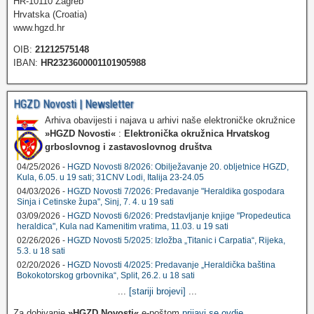
HR-10110 Zagreb
Hrvatska (Croatia)
www.hgzd.hr
OIB:
21212575148
IBAN:
HR2323600001101905988
HGZD Novosti | Newsletter
Arhiva obavijesti i najava u arhivi naše elektroničke okružnice
»HGZD Novosti«
:
Elektronička okružnica Hrvatskog
grboslovnog i zastavoslovnog društva
04/25/2026 -
HGZD Novosti 8/2026: Obilježavanje 20. obljetnice HGZD,
Kula, 6.05. u 19 sati; 31CNV Lodi, Italija 23-24.05
04/03/2026 -
HGZD Novosti 7/2026: Predavanje "Heraldika gospodara
Sinja i Cetinske župa", Sinj, 7. 4. u 19 sati
03/09/2026 -
HGZD Novosti 6/2026: Predstavljanje knjige "Propedeutica
heraldica", Kula nad Kamenitim vratima, 11.03. u 19 sati
02/26/2026 -
HGZD Novosti 5/2025: Izložba „Titanic i Carpatia“, Rijeka,
5.3. u 18 sati
02/20/2026 -
HGZD Novosti 4/2025: Predavanje „Heraldička baština
Bokokotorskog grbovnika“, Split, 26.2. u 18 sati
...
[stariji brojevi]
...
Za dobivanje
»HGZD Novosti«
e-poštom
prijavi se ovdje
.