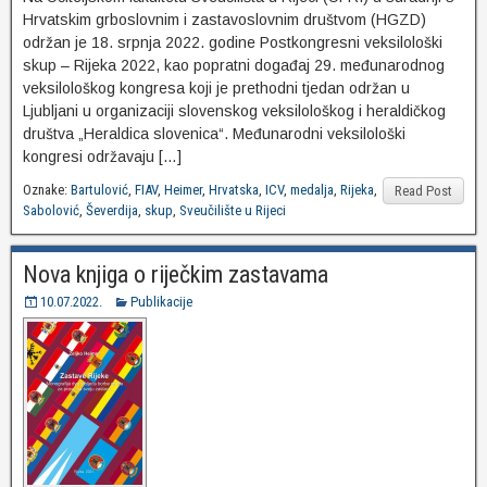
Hrvatskim grboslovnim i zastavoslovnim društvom (HGZD)
održan je 18. srpnja 2022. godine Postkongresni veksilološki
skup – Rijeka 2022, kao popratni događaj 29. međunarodnog
veksilološkog kongresa koji je prethodni tjedan održan u
Ljubljani u organizaciji slovenskog veksilološkog i heraldičkog
društva „Heraldica slovenica“. Međunarodni veksilološki
kongresi održavaju […]
Oznake:
Bartulović
,
FIAV
,
Heimer
,
Hrvatska
,
ICV
,
medalja
,
Rijeka
,
Read Post
Sabolović
,
Ševerdija
,
skup
,
Sveučilište u Rijeci
Nova knjiga o riječkim zastavama
10.07.2022.
Publikacije