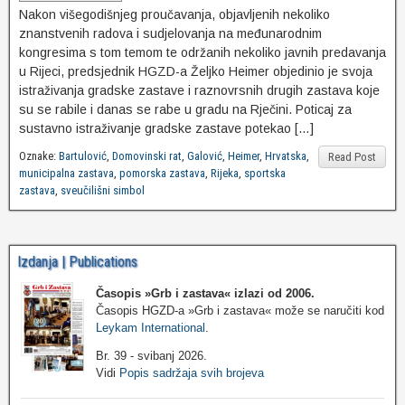
Nakon višegodišnjeg proučavanja, objavljenih nekoliko
znanstvenih radova i sudjelovanja na međunarodnim
kongresima s tom temom te održanih nekoliko javnih predavanja
u Rijeci, predsjednik HGZD-a Željko Heimer objedinio je svoja
istraživanja gradske zastave i raznovrsnih drugih zastava koje
su se rabile i danas se rabe u gradu na Rječini. Poticaj za
sustavno istraživanje gradske zastave potekao […]
Oznake:
Bartulović
,
Domovinski rat
,
Galović
,
Heimer
,
Hrvatska
,
Read Post
municipalna zastava
,
pomorska zastava
,
Rijeka
,
sportska
zastava
,
sveučilišni simbol
Izdanja | Publications
Časopis »Grb i zastava«
izlazi od 2006.
Časopis HGZD-a »Grb i zastava« može se naručiti kod
Leykam International
.
Br. 39 - svibanj 2026.
Vidi
Popis sadržaja svih brojeva