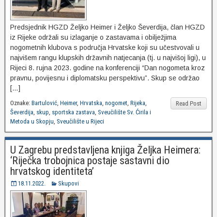
Predsjednik HGZD Željko Heimer i Željko Ševerdija, član HGZD
iz Rijeke održali su izlaganje o zastavama i obilježjima
nogometnih klubova s područja Hrvatske koji su učestvovali u
najvišem rangu klupskih državnih natjecanja (tj. u najvišoj ligi), u
Rijeci 8. rujna 2023. godine na konferenciji “Dan nogometa kroz
pravnu, povijesnu i diplomatsku perspektivu”. Skup se održao
[…]
Oznake:
Bartulović
,
Heimer
,
Hrvatska
,
nogomet
,
Rijeka
,
Read Post
Ševerdija
,
skup
,
sportska zastava
,
Sveučilište Sv. Ćirila i
Metoda u Skopju
,
Sveučilište u Rijeci
U Zagrebu predstavljena knjiga Željka Heimera:
‘Riječka trobojnica postaje sastavni dio
hrvatskog identiteta’
18.11.2022.
Skupovi