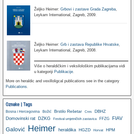
Željko Heimer:
Grbovi i zastave Grada Zagreba
,
Leykam International, Zagreb, 2009.
Željko Heimer:
Grb i zastava Republike Hrvatske
,
Leykam International, Zagreb, 2008.
Više o heraldičkim i veksilološkim publikacijama vidi
u kategoriji
Publikacije
.
More on heraldic and vexilloligcal publications see in the category
Publications
.
Oznake | Tags
Brstilo Rešetar
DBHZ
Bosna i Hercegovina
Božić
Cres
FIAV
DZKG
Domovinski rat
FFZG
Festival umjetničkih zastavica
Heimer
Galović
heraldika
HGZD
HPM
Horvat