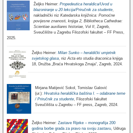
Željko Heimer:
Propedeutica heraldica/Uvod u
blazoniranje u 20 lekcija/Priručnik za studente
,
nakladnički niz
Katedarska knjižnica: Pomoćne
povijesne znanosti, knjiga 2, Bibliotheca Cathedrae:
Scientiae auxiliares historiae, Vol II
, Zagreb,
Sveučilište u Zagrebu Filozofski fakultet – FF Press,
2025.
Željko Heimer:
Milan Sunko – heraldički umjetnik
svjetskog glasa
, niz
Acta eto studia draconica
knjiga
18, Družba „Braća Hrvatskoga Zmaja“, Zagreb, 2024.
Mirjana Matijević Sokol, Tomislav Galović
(ur.):
Hrvatska heraldička baština I. – odabrane teme
/ Priručnik za studente
, Filozofski fakultet
Sveučilišta u Zagrebu – FF press, Zagreb, 2024.
Željko Heimer:
Zastave Rijeke – monografija 200
godina borbe grada za pravo na svoju zastavu
, Udruga