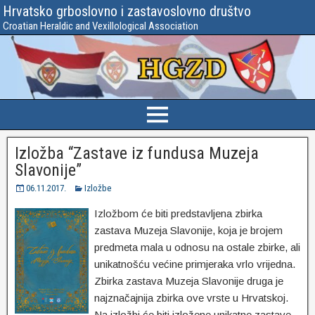
Hrvatsko grboslovno i zastavoslovno društvo
Croatian Heraldic and Vexillological Association
Izložba “Zastave iz fundusa Muzeja
Slavonije”
06.11.2017.
Izložbe
Izložbom će biti predstavljena zbirka
zastava Muzeja Slavonije, koja je brojem
predmeta mala u odnosu na ostale zbirke, ali
unikatnošću većine primjeraka vrlo vrijedna.
Zbirka zastava Muzeja Slavonije druga je
najznačajnija zbirka ove vrste u Hrvatskoj.
Na izložbi će biti izložene unikatne zastave