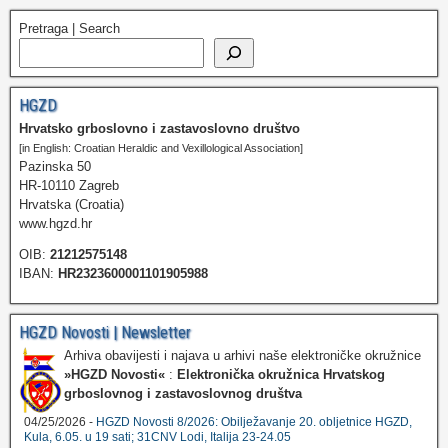
Pretraga | Search
HGZD
Hrvatsko grboslovno i zastavoslovno društvo
[in English: Croatian Heraldic and Vexillological Association]
Pazinska 50
HR-10110 Zagreb
Hrvatska (Croatia)
www.hgzd.hr
OIB:
21212575148
IBAN:
HR2323600001101905988
HGZD Novosti | Newsletter
Arhiva obavijesti i najava u arhivi naše elektroničke okružnice
»HGZD Novosti«
:
Elektronička okružnica Hrvatskog
grboslovnog i zastavoslovnog društva
04/25/2026 -
HGZD Novosti 8/2026: Obilježavanje 20. obljetnice HGZD,
Kula, 6.05. u 19 sati; 31CNV Lodi, Italija 23-24.05