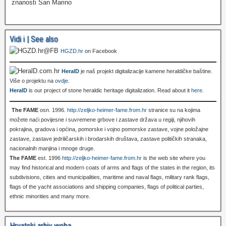
znanosti San Marino
Vidi i | See also
HGZD.hr
on Facebook
HeralD
je naš projekt digitalizacije kamene heraldičke baštine.
Više o projektu na
ovdje
.
HeralD
is our project of stone heraldic heritage digitalization. Read about it
here
.
The FAME
osn. 1996.
http://zeljko-heimer-fame.from.hr
stranice su na kojima
možete naći povijesne i suvremene grbove i zastave država u regiji, njihovih
pokrajina, gradova i općina, pomorske i vojno pomorske zastave, vojne položajne
zastave, zastave jedriličarskih i brodarskih društava, zastave političkih stranaka,
nacionalnih manjina i mnoge druge.
The FAME
est. 1996
http://zeljko-heimer-fame.from.hr
is the web site where you
may find historical and modern coats of arms and flags of the states in the region, its
subdivisions, cities and municipalities, maritime and naval flags, military rank flags,
flags of the yacht associations and shipping companies, flags of political parties,
ethnic minorities and many more.
Hrvatski arhiv weba