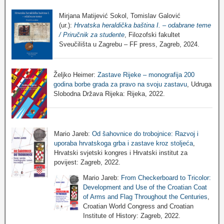
Mirjana Matijević Sokol, Tomislav Galović
(ur.):
Hrvatska heraldička baština I. – odabrane teme
/ Priručnik za studente
, Filozofski fakultet
Sveučilišta u Zagrebu – FF press, Zagreb, 2024.
Željko Heimer:
Zastave Rijeke – monografija 200
godina borbe grada za pravo na svoju zastavu
, Udruga
Slobodna Država Rijeka: Rijeka, 2022.
Mario Jareb:
Od šahovnice do trobojnice: Razvoj i
uporaba hrvatskoga grba i zastave kroz stoljeća
,
Hrvatski svjetski kongres i Hrvatski institut za
povijest: Zagreb, 2022.
Mario Jareb:
From Checkerboard to Tricolor:
Development and Use of the Croatian Coat
of Arms and Flag Throughout the Centuries
,
Croatian World Congress and Croatian
Institute of History: Zagreb, 2022.