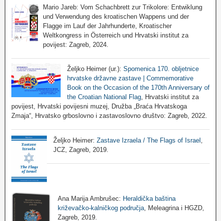
Mario Jareb: Vom Schachbrett zur Trikolore: Entwiklung
und Verwendung des kroatischen Wappens und der
Flagge im Lauf der Jahrhunderte, Kroatischer
Weltkongress in Österreich und Hrvatski institut za
povijest: Zagreb, 2024.
Željko Heimer (ur.):
Spomenica 170. obljetnice
hrvatske državne zastave | Commemorative
Book on the Occasion of the 170th Anniversary of
the Croatian National Flag
, Hrvatski institut za
povijest, Hrvatski povijesni muzej, Družba „Braća Hrvatskoga
Zmaja“, Hrvatsko grboslovno i zastavoslovno društvo: Zagreb, 2022.
Željko Heimer:
Zastave Izraela / The Flags of Israel
,
JCZ, Zagreb, 2019.
Ana Marija Ambrušec:
Heraldička baština
križevačko-kalničkog područja
, Meleagrina i HGZD,
Zagreb, 2019.