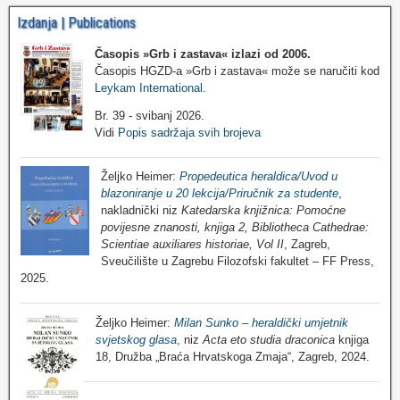
Izdanja | Publications
Časopis »Grb i zastava«
izlazi od 2006.
Časopis HGZD-a »Grb i zastava« može se naručiti kod
Leykam International
.
Br. 39 - svibanj 2026.
Vidi
Popis sadržaja svih brojeva
Željko Heimer:
Propedeutica heraldica/Uvod u
blazoniranje u 20 lekcija/Priručnik za studente
,
nakladnički niz
Katedarska knjižnica: Pomoćne
povijesne znanosti, knjiga 2, Bibliotheca Cathedrae:
Scientiae auxiliares historiae, Vol II
, Zagreb,
Sveučilište u Zagrebu Filozofski fakultet – FF Press,
2025.
Željko Heimer:
Milan Sunko – heraldički umjetnik
svjetskog glasa
, niz
Acta eto studia draconica
knjiga
18, Družba „Braća Hrvatskoga Zmaja“, Zagreb, 2024.