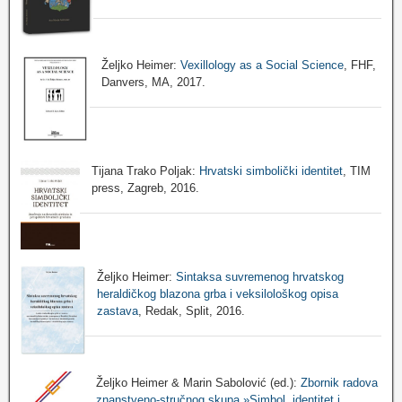
Željko Heimer:
Vexillology as a Social Science
, FHF,
Danvers, MA, 2017.
Tijana Trako Poljak:
Hrvatski simbolički identitet
, TIM
press, Zagreb, 2016.
Željko Heimer:
Sintaksa suvremenog hrvatskog
heraldičkog blazona grba i veksilološkog opisa
zastava
, Redak, Split, 2016.
Željko Heimer & Marin Sabolović (ed.):
Zbornik radova
znanstveno-stručnog skupa »Simbol, identitet i