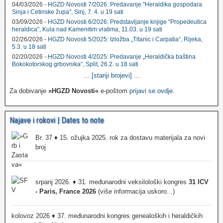
04/03/2026 -
HGZD Novosti 7/2026: Predavanje "Heraldika gospodara
Sinja i Cetinske župa", Sinj, 7. 4. u 19 sati
03/09/2026 -
HGZD Novosti 6/2026: Predstavljanje knjige "Propedeutica
heraldica", Kula nad Kamenitim vratima, 11.03. u 19 sati
02/26/2026 -
HGZD Novosti 5/2025: Izložba „Titanic i Carpatia“, Rijeka,
5.3. u 18 sati
02/20/2026 -
HGZD Novosti 4/2025: Predavanje „Heraldička baština
Bokokotorskog grbovnika“, Split, 26.2. u 18 sati
...
[stariji brojevi]
...
Za dobivanje
»HGZD Novosti«
e-poštom
prijavi se ovdje
.
Najave i rokovi | Dates to note
Br. 37 ♦ 15. ožujka 2025. rok za dostavu materijala za novi
broj
srpanj 2026. ♦ 31. međunarodni veksilološki kongres
31 ICV
- Paris, France 2026
(više informacija uskoro...)
kolovoz 2026 ♦ 37. međunarodni kongres genealoških i heraldičkih