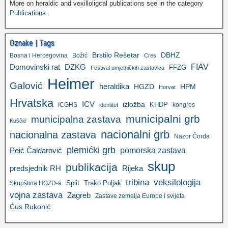
More on heraldic and vexilloligcal publications see in the category
Publications
.
Oznake | Tags
Brstilo Rešetar
DBHZ
Bosna i Hercegovina
Božić
Cres
FIAV
DZKG
Domovinski rat
FFZG
Festival umjetničkih zastavica
Heimer
Galović
heraldika
HGZD
HPM
Horvat
Hrvatska
ICV
izložba
KHDP
ICGHS
kongres
identitet
municipalni grb
municipalna zastava
Kuščić
nacionalni grb
nacionalna zastava
Nazor Čorda
plemićki grb
pomorska zastava
Peić Čaldarović
skup
publikacija
predsjednik RH
Rijeka
tribina
veksilologija
Split
Trako Poljak
Skupština HGZD-a
vojna zastava
Zagreb
Zastave zemalja Europe i svijeta
Ćus Rukonić