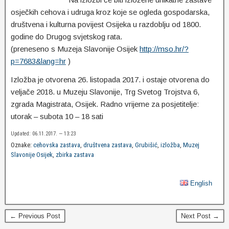
osječkih cehova i udruga kroz koje se ogleda gospodarska,
društvena i kulturna povijest Osijeka u razdoblju od 1800.
godine do Drugog svjetskog rata.
(preneseno s Muzeja Slavonije Osijek
http://mso.hr/?
p=7683&lang=hr
)
Izložba je otvorena 26. listopada 2017. i ostaje otvorena do
veljače 2018. u Muzeju Slavonije, Trg Svetog Trojstva 6,
zgrada Magistrata, Osijek. Radno vrijeme za posjetitelje:
utorak – subota 10 – 18 sati
Updated: 06.11.2017. — 13:23
Oznake:
cehovska zastava
,
društvena zastava
,
Grubišić
,
izložba
,
Muzej
Slavonije Osijek
,
zbirka zastava
English
← Previous Post
Next Post →