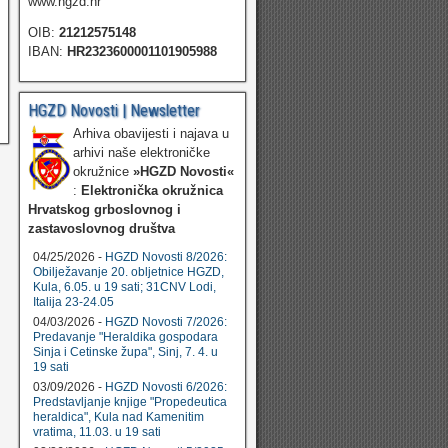
www.hgzd.hr
OIB:
21212575148
IBAN:
HR2323600001101905988
HGZD Novosti | Newsletter
Arhiva obavijesti i najava u
arhivi naše elektroničke
okružnice
»HGZD Novosti«
:
Elektronička okružnica
Hrvatskog grboslovnog i
zastavoslovnog društva
04/25/2026 -
HGZD Novosti 8/2026:
Obilježavanje 20. obljetnice HGZD,
Kula, 6.05. u 19 sati; 31CNV Lodi,
Italija 23-24.05
04/03/2026 -
HGZD Novosti 7/2026:
Predavanje "Heraldika gospodara
Sinja i Cetinske župa", Sinj, 7. 4. u
19 sati
03/09/2026 -
HGZD Novosti 6/2026:
Predstavljanje knjige "Propedeutica
heraldica", Kula nad Kamenitim
vratima, 11.03. u 19 sati