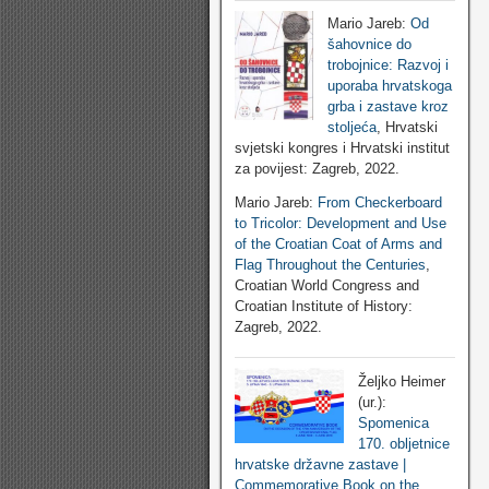
Mario Jareb:
Od
šahovnice do
trobojnice: Razvoj i
uporaba hrvatskoga
grba i zastave kroz
stoljeća
, Hrvatski
svjetski kongres i Hrvatski institut
za povijest: Zagreb, 2022.
Mario Jareb:
From Checkerboard
to Tricolor: Development and Use
of the Croatian Coat of Arms and
Flag Throughout the Centuries
,
Croatian World Congress and
Croatian Institute of History:
Zagreb, 2022.
Željko Heimer
(ur.):
Spomenica
170. obljetnice
hrvatske državne zastave |
Commemorative Book on the