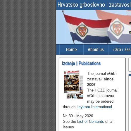
Hrvatsko grboslovno i zastavos
Home
About us
»Grb i za
Izdanja | Publications
The journal »Grb i
zastava«
since
2006
The HGZD journal
»Grb i zastava«
may be ordered
through
Leykam International
.
Nr. 39 - May 2026
See the
List of Contents
of all
issues