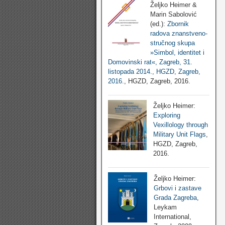
Željko Heimer &
Marin Sabolović
(ed.):
Zbornik
radova znanstveno-
stručnog skupa
»Simbol, identitet i
Domovinski rat«, Zagreb, 31.
listopada 2014., HGZD, Zagreb,
2016.
, HGZD, Zagreb, 2016.
Željko Heimer:
Exploring
Vexillology through
Military Unit Flags
,
HGZD, Zagreb,
2016.
Željko Heimer:
Grbovi i zastave
Grada Zagreba
,
Leykam
International,