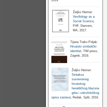
2019
Željko Heimer:
Vexillology as a
Social Science
,
FHF, Danvers,
MA, 2017.
Tijana Trako Poljak:
Hrvatski simbolički
identitet
, TIM press,
Zagreb, 2016.
Željko Heimer:
Sintaksa
suvremenog
hrvatskog
heraldičkog blazona
grba i veksilološkog
opisa zastava
, Redak, Split, 2016.