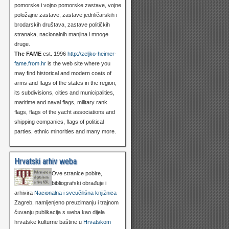
pomorske i vojno pomorske zastave, vojne
položajne zastave, zastave jedriličarskih i
brodarskih društava, zastave političkih
stranaka, nacionalnih manjina i mnoge
druge.
The FAME
est. 1996
http://zeljko-heimer-
fame.from.hr
is the web site where you
may find historical and modern coats of
arms and flags of the states in the region,
its subdivisions, cities and municipalities,
maritime and naval flags, military rank
flags, flags of the yacht associations and
shipping companies, flags of political
parties, ethnic minorities and many more.
Hrvatski arhiv weba
Ove stranice pobire,
bibliografski obrađuje i
arhivira
Nacionalna i sveučilišna knjižnica
Zagreb, namijenjeno preuzimanju i trajnom
čuvanju publikacija s weba kao dijela
hrvatske kulturne baštine u
Hrvatskom