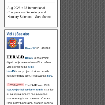
Aug 2026 ♦ 37 International
Congress on Genealogy and
Heraldry Sciences - San Marino
Vidi i | See also
HGZD.hr
on Facebook
HeralD
je naš projekt
digitalizacije kamene heraldičke baštine.
Više o projektu na
ovdje
.
HeralD
is our project of stone heraldic
heritage digitalization. Read about it
here
.
The FAME
osn. 1996.
http://zeljko-heimer-fame.from.hr
stranice
su na kojima možete naći povijesne i
suvremene grbove i zastave država u
regiji, njihovih pokrajina, gradova i općina,