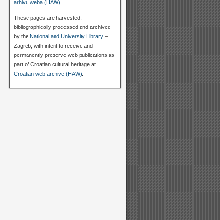
arhivu weba (HAW)
.
These pages are harvested,
bibliographically processed and archived
by the
National and University Library
–
Zagreb, with intent to receive and
permanently preserve web publications as
part of Croatian cultural heritage at
Croatian web archive (HAW)
.