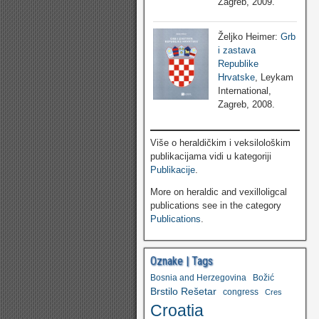
Zagreb, 2009.
Željko Heimer:
Grb
i zastava
Republike
Hrvatske
, Leykam
International,
Zagreb, 2008.
Više o heraldičkim i veksilološkim
publikacijama vidi u kategoriji
Publikacije
.
More on heraldic and vexilloligcal
publications see in the category
Publications
.
Oznake | Tags
Bosnia and Herzegovina
Božić
Brstilo Rešetar
congress
Cres
Croatia