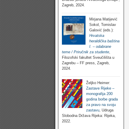
Zagreb, 2024.
Mirjana Matijević
Sokol, Tomislav
Galović (eds.):
Hrvatska
heraldička baština
I. – odabrane
teme / Priručnik za studente
,
Filozofski fakultet Sveučilišta u
Zagrebu – FF press, Zagreb,
2024.
Željko Heimer:
Zastave Rijeke –
monografija 200
godina borbe grada
za pravo na svoju
zastavu
, Udruga
Slobodna Država Rijeka: Rijeka,
2022.