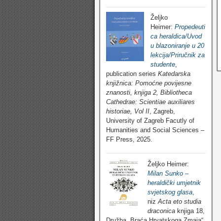
Željko
Heimer:
Propedeuti
ca heraldica/Uvod
u blazoniranje u 20
lekcija/Priručnik za
studente
,
publication series
Katedarska
knjižnica: Pomoćne povijesne
znanosti, knjiga 2, Bibliotheca
Cathedrae: Scientiae auxiliares
historiae, Vol II
, Zagreb,
University of Zagreb Facutly of
Humanities and Social Sciences –
FF Press, 2025.
Željko Heimer:
Milan Sunko –
heraldički umjetnik
svjetskog glasa
,
niz
Acta eto studia
draconica
knjiga 18,
Družba „Braća Hrvatskoga Zmaja“,