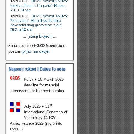
02/26/2026 -
HGZD Novosti 5/2025:
Izložba „Titanic i Carpatia“, Rijeka,
5.3. u 18 sati
02/20/2026 -
HGZD Novosti 4/2025:
Predavanje „Heraldička baština
Bokokotorskog grbovnika“, Split,
26.2. u 18 sati
...
[stariji brojevi]
...
Za dobivanje
»HGZD Novosti«
e-
poštom
prijavi se ovdje
.
Najave i rokovi | Dates to note
№ 37 ♦ 15 March 2025
deadline for material
submission for the next number
st
July 2026 ♦ 31
International Congress of
Vexillology
31 ICV -
Paris, France 2026
(more info
soon...)