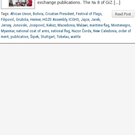
exchange publications. The № 8 of GiZ […]
Tags:
African Union
,
Bolivia
,
Croatian President
,
Festival of Flags
,
Read Post
Filipović
,
Grubiša
,
Heimer
,
HGZD Assembly
,
ICGHS
,
Jajce
,
Jareb
,
Jersey
,
Jonovski
,
Josipović
,
Kekez
,
Macedonia
,
Malawi
,
maritime flag
,
Montenegro
,
Myanmar
,
national coat of arms
,
national flag
,
Nazor Čorda
,
New Caledonia
,
order of
merit
,
publication
,
Šipek
,
Stuttgart
,
Tokelau
,
wattle