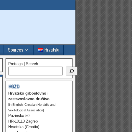
Sources
Hrvatski
Pretraga | Search
HGZD
Hrvatsko grboslovno i
zastavoslovno društvo
[in English: Croatian Heraldic and
Vexillological Association]
Pazinska 50
HR-10110 Zagreb
Hrvatska (Croatia)