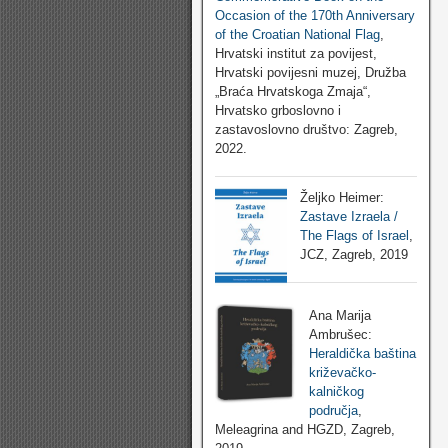
Occasion of the 170th Anniversary
of the Croatian National Flag
,
Hrvatski institut za povijest,
Hrvatski povijesni muzej, Družba
„Braća Hrvatskoga Zmaja“,
Hrvatsko grboslovno i
zastavoslovno društvo: Zagreb,
2022.
Željko Heimer:
Zastave Izraela /
The Flags of Israel
,
JCZ, Zagreb, 2019
Ana Marija
Ambrušec:
Heraldička baština
križevačko-
kalničkog
područja
,
Meleagrina and HGZD, Zagreb,