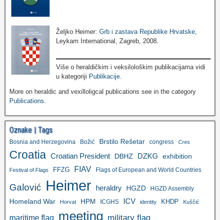
Željko Heimer:
Grb i zastava Republike Hrvatske
,
Leykam International, Zagreb, 2008.
Više o heraldičkim i veksilološkim publikacijama vidi
u kategoriji
Publikacije
.
More on heraldic and vexilloligcal publications see in the category
Publications
.
Oznake | Tags
Brstilo Rešetar
Bosnia and Herzegovina
Božić
congress
Cres
Croatia
Croatian President
DZKG
exhibition
DBHZ
FIAV
FFZG
Flags of European and World Countries
Festival of Flags
Heimer
Galović
heraldry
HGZD
HGZD Assembly
ICV
Homeland War
HPM
KHDP
ICGHS
Horvat
identity
Kuščić
meeting
military flag
maritime flag