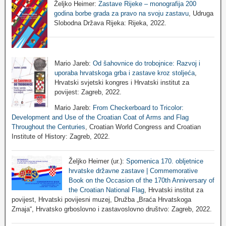
Željko Heimer:
Zastave Rijeke – monografija 200
godina borbe grada za pravo na svoju zastavu
, Udruga
Slobodna Država Rijeka: Rijeka, 2022.
Mario Jareb:
Od šahovnice do trobojnice: Razvoj i
uporaba hrvatskoga grba i zastave kroz stoljeća
,
Hrvatski svjetski kongres i Hrvatski institut za
povijest: Zagreb, 2022.
Mario Jareb:
From Checkerboard to Tricolor:
Development and Use of the Croatian Coat of Arms and Flag
Throughout the Centuries
, Croatian World Congress and Croatian
Institute of History: Zagreb, 2022.
Željko Heimer (ur.):
Spomenica 170. obljetnice
hrvatske državne zastave | Commemorative
Book on the Occasion of the 170th Anniversary of
the Croatian National Flag
, Hrvatski institut za
povijest, Hrvatski povijesni muzej, Družba „Braća Hrvatskoga
Zmaja“, Hrvatsko grboslovno i zastavoslovno društvo: Zagreb, 2022.