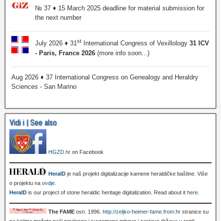
№ 37 ♦ 15 March 2025 deadline for material submission for
the next number
st
July 2026 ♦ 31
International Congress of Vexillology
31 ICV
- Paris, France 2026
(more info soon...)
Aug 2026 ♦ 37 International Congress on Genealogy and Heraldry
Sciences - San Marino
Vidi i | See also
HGZD.hr
on Facebook
HeralD
je naš projekt digitalizacije kamene heraldičke baštine. Više
o projektu na
ovdje
.
HeralD
is our project of stone heraldic heritage digitalization. Read about it
here
.
The FAME
osn. 1996.
http://zeljko-heimer-fame.from.hr
stranice su