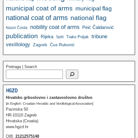
municipal coat of arms
municipal flag
national coat of arms
national flag
nobility coat of arms
Peić Čaldarović
Nazor Čorda
publication
tribune
Rijeka
Trako Poljak
Split
vexillology
Zagreb
Ćus Rukonić
Pretraga | Search
HGZD
Hrvatsko grboslovno i zastavoslovno društvo
[in English: Croatian Heraldic and Vexillological Association]
Pazinska 50
HR-10110 Zagreb
Hrvatska (Croatia)
www.hgzd.hr
OIB:
21212575148