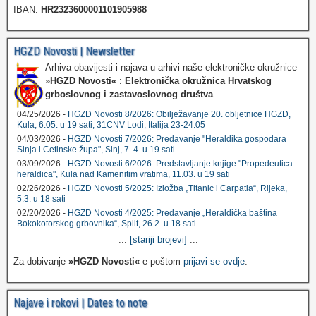
IBAN:
HR2323600001101905988
HGZD Novosti | Newsletter
Arhiva obavijesti i najava u arhivi naše elektroničke okružnice
»HGZD Novosti«
:
Elektronička okružnica Hrvatskog
grboslovnog i zastavoslovnog društva
04/25/2026 -
HGZD Novosti 8/2026: Obilježavanje 20. obljetnice HGZD,
Kula, 6.05. u 19 sati; 31CNV Lodi, Italija 23-24.05
04/03/2026 -
HGZD Novosti 7/2026: Predavanje "Heraldika gospodara
Sinja i Cetinske župa", Sinj, 7. 4. u 19 sati
03/09/2026 -
HGZD Novosti 6/2026: Predstavljanje knjige "Propedeutica
heraldica", Kula nad Kamenitim vratima, 11.03. u 19 sati
02/26/2026 -
HGZD Novosti 5/2025: Izložba „Titanic i Carpatia“, Rijeka,
5.3. u 18 sati
02/20/2026 -
HGZD Novosti 4/2025: Predavanje „Heraldička baština
Bokokotorskog grbovnika“, Split, 26.2. u 18 sati
...
[stariji brojevi]
...
Za dobivanje
»HGZD Novosti«
e-poštom
prijavi se ovdje
.
Najave i rokovi | Dates to note