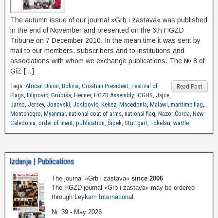
The autumn issue of our journal »Grb i zastava« was published
in the end of November and presented on the 6th HGZD
Tribune on 7 December 2010. In the mean time it was sent by
mail to our members, subscribers and to institutions and
associations with whom we exchange publications. The № 8 of
GiZ […]
Tags:
African Union
,
Bolivia
,
Croatian President
,
Festival of
Read Post
Flags
,
Filipović
,
Grubiša
,
Heimer
,
HGZD Assembly
,
ICGHS
,
Jajce
,
Jareb
,
Jersey
,
Jonovski
,
Josipović
,
Kekez
,
Macedonia
,
Malawi
,
maritime flag
,
Montenegro
,
Myanmar
,
national coat of arms
,
national flag
,
Nazor Čorda
,
New
Caledonia
,
order of merit
,
publication
,
Šipek
,
Stuttgart
,
Tokelau
,
wattle
Izdanja | Publications
The journal »Grb i zastava«
since 2006
The HGZD journal »Grb i zastava« may be ordered
through
Leykam International
.
Nr. 39 - May 2026