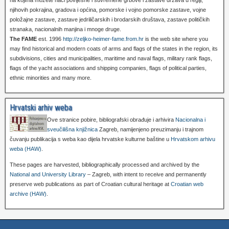
na kojima možete naći povijesne i suvremene grbove i zastave država u regiji,
njihovih pokrajina, gradova i općina, pomorske i vojno pomorske zastave, vojne
položajne zastave, zastave jedriličarskih i brodarskih društava, zastave političkih
stranaka, nacionalnih manjina i mnoge druge.
The FAME
est. 1996
http://zeljko-heimer-fame.from.hr
is the web site where you
may find historical and modern coats of arms and flags of the states in the region, its
subdivisions, cities and municipalities, maritime and naval flags, military rank flags,
flags of the yacht associations and shipping companies, flags of political parties,
ethnic minorities and many more.
Hrvatski arhiv weba
Ove stranice pobire, bibliografski obrađuje i arhivira
Nacionalna i
sveučilišna knjižnica
Zagreb, namijenjeno preuzimanju i trajnom
čuvanju publikacija s weba kao dijela hrvatske kulturne baštine u
Hrvatskom arhivu
weba (HAW)
.
These pages are harvested, bibliographically processed and archived by the
National and University Library
– Zagreb, with intent to receive and permanently
preserve web publications as part of Croatian cultural heritage at
Croatian web
archive (HAW)
.