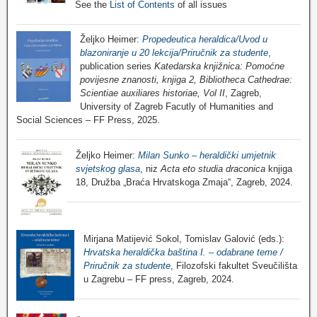
See the
List of Contents
of all issues
Željko Heimer:
Propedeutica heraldica/Uvod u
blazoniranje u 20 lekcija/Priručnik za studente
,
publication series
Katedarska knjižnica: Pomoćne
povijesne znanosti, knjiga 2, Bibliotheca Cathedrae:
Scientiae auxiliares historiae, Vol II
, Zagreb,
University of Zagreb Facutly of Humanities and
Social Sciences – FF Press, 2025.
Željko Heimer:
Milan Sunko – heraldički umjetnik
svjetskog glasa
, niz
Acta eto studia draconica
knjiga
18, Družba „Braća Hrvatskoga Zmaja“, Zagreb, 2024.
Mirjana Matijević Sokol, Tomislav Galović (eds.):
Hrvatska heraldička baština I. – odabrane teme /
Priručnik za studente
, Filozofski fakultet Sveučilišta
u Zagrebu – FF press, Zagreb, 2024.