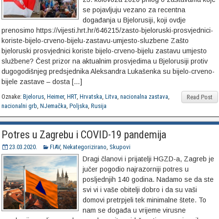
se pojavljuju vezano za recentna
događanja u Bjelorusiji, koji ovdje
prenosimo https://vijesti.hrt.hr/646215/zasto-bjeloruski-prosvjednici-
koriste-bijelo-crveno-bijelu-zastavu-umjesto-sluzbene Zašto
bjeloruski prosvjednici koriste bijelo-crveno-bijelu zastavu umjesto
službene? Čest prizor na aktualnim prosvjedima u Bjelorusiji protiv
dugogodišnjeg predsjednika Aleksandra Lukašenka su bijelo-crveno-
bijele zastave – dosta […]
Oznake:
Bjelorus
,
Heimer
,
HRT
,
Hrvatska
,
Litva
,
nacionalna zastava
,
Read Post
nacionalni grb
,
NJemačka
,
Poljska
,
Rusija
Potres u Zagrebu i COVID-19 pandemija
23.03.2020.
FIAV
,
Nekategorizirano
,
Skupovi
Dragi članovi i prijatelji HGZD-a, Zagreb je
jučer pogodio najrazorniji potres u
posljednjih 140 godina. Nadamo se da ste
svi vi i vaše obitelji dobro i da su vaši
domovi pretrpjeli tek minimalne štete. To
nam se događa u vrijeme virusne