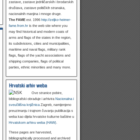
zastave, zastave jedriličarskih i brodarskih
društava, zastave političkih stranaka,
nacionalnih manjina i mnoge druge.
The FAME
est. 1996
http://zeljko-heimer-
fame.from.hr
is the web site where you
may find historical and modern coats of
arms and flags of the states in the region,
its subdivisions, cities and municipalities,
maritime and naval flags, military rank
flags, flags of the yacht associations and
shipping companies, flags of political
parties, ethnic minorities and many more.
Hrvatski arhiv weba
Ove stranice pobire,
bibliografski obrađuje i arhivira
Nacionalna i
sveučilišna knjižnica
Zagreb, namijenjeno
preuzimanju i trajnom čuvanju publikacija s
weba kao dijela hrvatske kulturne baštine u
Hrvatskom arhivu weba (HAW)
.
These pages are harvested,
bibliographically processed and archived