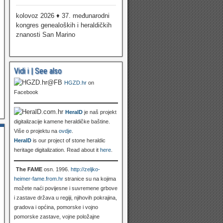
kolovoz 2026 ♦ 37. međunarodni
kongres genealoških i heraldičkih
znanosti San Marino
Vidi i | See also
HGZD.hr
on
Facebook
HeralD
je naš projekt
digitalizacije kamene heraldičke baštine.
Više o projektu na
ovdje
.
HeralD
is our project of stone heraldic
heritage digitalization. Read about it
here
.
The FAME
osn. 1996.
http://zeljko-
heimer-fame.from.hr
stranice su na kojima
možete naći povijesne i suvremene grbove
i zastave država u regiji, njihovih pokrajina,
gradova i općina, pomorske i vojno
pomorske zastave, vojne položajne