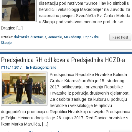
disertaciju pod nazivom “Sunce i lav ko simboli u
heraldici i veksilologiji Makedonije” na Zavodu za
nacionalnu povijest Sveučilišta Sv. Ćirila i Metoda
u Skopju pod vodstvom mentorice prof. dr. sc.
Dragice […]
Oznake:
doktorska disertacija
,
Jonovski
,
Makedonija
,
Popovska
,
Read Post
Skopje
Predsjednica RH odlikovala Predsjednika HGZD-a
16.11.2017.
Nekategorizirano
Predsjednica Republike Hrvatske Kolinda
Grabar-Kitarović uručila je 15. studenog
2017. odlikovanja i priznanja Republike
Hrvatske iz područja društvenih djelatnost.
Za osobite zasluge za kulturu u području
heraldike i veksilologije te njihovu
dugogodišnju promociju u Republici Hrvatskoj i u svijetu Predsjednica
je Željku Heimeru dodijelila je 26. rujna 2017. Red Danice hrvatske s
likom Marka Marulića, […]