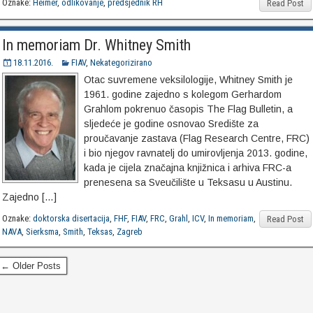
Oznake:
Heimer
,
odlikovanje
,
predsjednik RH
Read Post
In memoriam Dr. Whitney Smith
18.11.2016.
FIAV
,
Nekategorizirano
Otac suvremene veksilologije, Whitney Smith je
1961. godine zajedno s kolegom Gerhardom
Grahlom pokrenuo časopis The Flag Bulletin, a
sljedeće je godine osnovao Središte za
proučavanje zastava (Flag Research Centre, FRC)
i bio njegov ravnatelj do umirovljenja 2013. godine,
kada je cijela značajna knjižnica i arhiva FRC-a
prenesena sa Sveučilište u Teksasu u Austinu.
Zajedno […]
Oznake:
doktorska disertacija
,
FHF
,
FIAV
,
FRC
,
Grahl
,
ICV
,
In memoriam
,
Read Post
NAVA
,
Sierksma
,
Smith
,
Teksas
,
Zagreb
← Older Posts