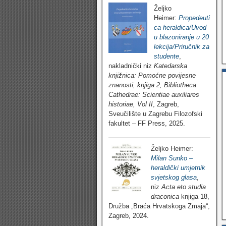
Željko
Heimer:
Propedeuti
ca heraldica/Uvod
u blazoniranje u 20
lekcija/Priručnik za
studente
,
nakladnički niz
Katedarska
knjižnica: Pomoćne povijesne
znanosti, knjiga 2, Bibliotheca
Cathedrae: Scientiae auxiliares
historiae, Vol II
, Zagreb,
Sveučilište u Zagrebu Filozofski
fakultet – FF Press, 2025.
Željko Heimer:
Milan Sunko –
heraldički umjetnik
svjetskog glasa
,
niz
Acta eto studia
draconica
knjiga 18,
Družba „Braća Hrvatskoga Zmaja“,
Zagreb, 2024.