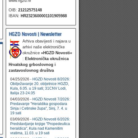
www.hgzd.hr
OIB:
21212575148
IBAN:
HR2323600001101905988
HGZD Novosti | Newsletter
Arhiva obavijesti i najava u
arhivi naše elektroničke
okružnice
»HGZD Novosti«
:
Elektronička okružnica
Hrvatskog grboslovnog i
zastavoslovnog društva
04/25/2026 -
HGZD Novosti 8/2026:
Obilježavanje 20. obljetnice HGZD,
Kula, 6.05. u 19 sati; 31CNV Lodi,
Italija 23-24.05
04/03/2026 -
HGZD Novosti 7/2026:
Predavanje "Heraldika gospodara
Sinja i Cetinske župa", Sinj, 7. 4. u
19 sati
03/09/2026 -
HGZD Novosti 6/2026:
Predstavljanje knjige "Propedeutica
heraldica", Kula nad Kamenitim
vratima, 11.03. u 19 sati