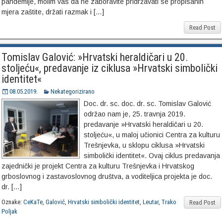
pandemije, molim vas da ne zaboravite pridržavati se propisanih
mjera zaštite, držati razmak i […]
Read Post
Tomislav Galović: »Hrvatski heraldičari u 20.
stoljeću«, predavanje iz ciklusa »Hrvatski simbolički
identitet«
08.05.2019.
Nekategorizirano
Doc. dr. sc. doc. dr. sc. Tomislav Galović
održao nam je, 25. travnja 2019.
predavanje »Hrvatski heraldičari u 20.
stoljeću«, u maloj učionici Centra za kulturu
Trešnjevka, u sklopu ciklusa »Hrvatski
simbolički identitet«. Ovaj ciklus predavanja
zajednički je projekt Centra za kulturu Trešnjevka i Hrvatskog
grboslovnog i zastavoslovnog društva, a voditeljica projekta je doc.
dr. […]
Oznake:
CeKaTe
,
Galović
,
Hrvatski simbolički identitet
,
Leutar
,
Trako
Read Post
Poljak