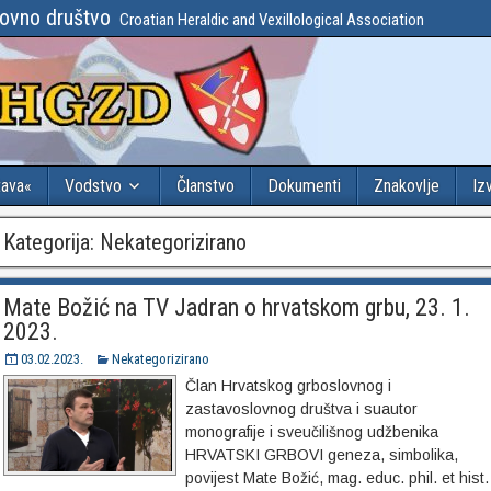
lovno društvo
Croatian Heraldic and Vexillological Association
tava«
Vodstvo
Članstvo
Dokumenti
Znakovlje
Iz
Kategorija:
Nekategorizirano
Mate Božić na TV Jadran o hrvatskom grbu, 23. 1.
2023.
03.02.2023.
Nekategorizirano
Član Hrvatskog grboslovnog i
zastavoslovnog društva i suautor
monografije i sveučilišnog udžbenika
HRVATSKI GRBOVI geneza, simbolika,
povijest Mate Božić, mag. educ. phil. et hist.