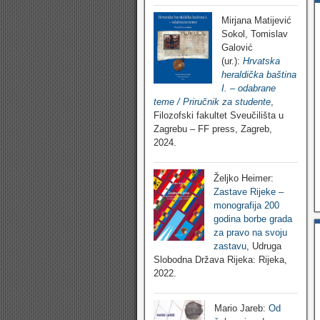
Mirjana Matijević
Sokol, Tomislav
Galović
(ur.):
Hrvatska
heraldička baština
I. – odabrane
teme / Priručnik za studente
,
Filozofski fakultet Sveučilišta u
Zagrebu – FF press, Zagreb,
2024.
Željko Heimer:
Zastave Rijeke –
monografija 200
godina borbe grada
za pravo na svoju
zastavu
, Udruga
Slobodna Država Rijeka: Rijeka,
2022.
Mario Jareb:
Od