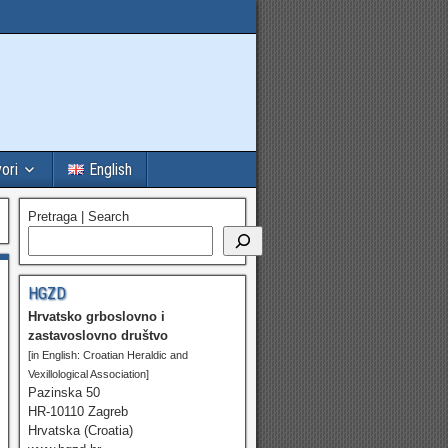
vori
English
Pretraga | Search
HGZD
Hrvatsko grboslovno i
zastavoslovno društvo
[in English: Croatian Heraldic and
Vexillological Association]
Pazinska 50
HR-10110 Zagreb
Hrvatska (Croatia)