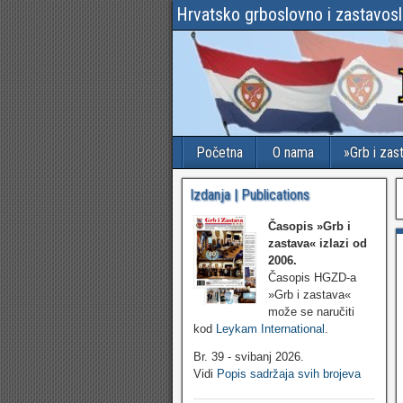
Hrvatsko grboslovno i zastavos
Početna
O nama
»Grb i zas
Izdanja | Publications
Časopis »Grb i
zastava«
izlazi od
2006.
Časopis HGZD-a
»Grb i zastava«
može se naručiti
kod
Leykam International
.
Br. 39 - svibanj 2026.
Vidi
Popis sadržaja svih brojeva