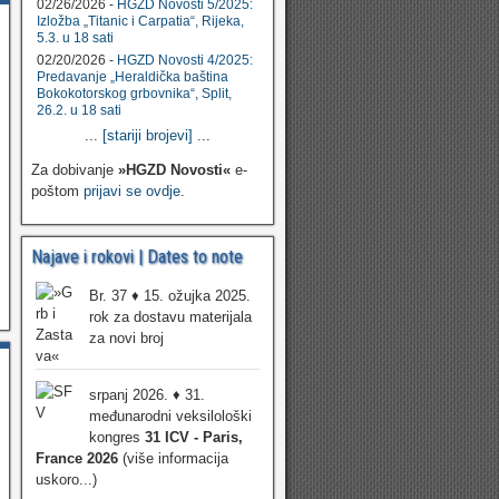
02/26/2026 -
HGZD Novosti 5/2025:
Izložba „Titanic i Carpatia“, Rijeka,
5.3. u 18 sati
02/20/2026 -
HGZD Novosti 4/2025:
Predavanje „Heraldička baština
Bokokotorskog grbovnika“, Split,
26.2. u 18 sati
...
[stariji brojevi]
...
Za dobivanje
»HGZD Novosti«
e-
poštom
prijavi se ovdje
.
Najave i rokovi | Dates to note
Br. 37 ♦ 15. ožujka 2025.
rok za dostavu materijala
za novi broj
srpanj 2026. ♦ 31.
međunarodni veksilološki
kongres
31 ICV - Paris,
France 2026
(više informacija
uskoro...)