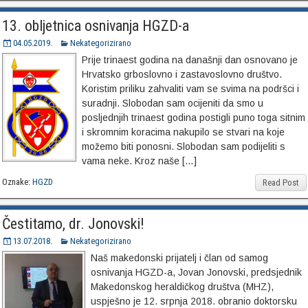
13. obljetnica osnivanja HGZD-a
04.05.2019.
Nekategorizirano
Prije trinaest godina na današnji dan osnovano je
Hrvatsko grboslovno i zastavoslovno društvo.
Koristim priliku zahvaliti vam se svima na podršci i
suradnji. Slobodan sam ocijeniti da smo u
posljednjih trinaest godina postigli puno toga sitnim
i skromnim koracima nakupilo se stvari na koje
možemo biti ponosni. Slobodan sam podijeliti s
vama neke. Kroz naše […]
Oznake:
HGZD
Read Post
Čestitamo, dr. Jonovski!
13.07.2018.
Nekategorizirano
Naš makedonski prijatelj i član od samog
osnivanja HGZD-a, Jovan Jonovski, predsjednik
Makedonskog heraldičkog društva (MHZ),
uspješno je 12. srpnja 2018. obranio doktorsku