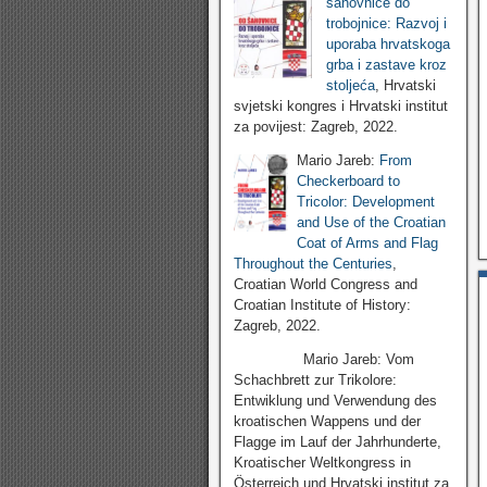
šahovnice do
trobojnice: Razvoj i
uporaba hrvatskoga
grba i zastave kroz
stoljeća
, Hrvatski
svjetski kongres i Hrvatski institut
za povijest: Zagreb, 2022.
Mario Jareb:
From
Checkerboard to
Tricolor: Development
and Use of the Croatian
Coat of Arms and Flag
Throughout the Centuries
,
Croatian World Congress and
Croatian Institute of History:
Zagreb, 2022.
Mario Jareb: Vom
Schachbrett zur Trikolore:
Entwiklung und Verwendung des
kroatischen Wappens und der
Flagge im Lauf der Jahrhunderte,
Kroatischer Weltkongress in
Österreich und Hrvatski institut za