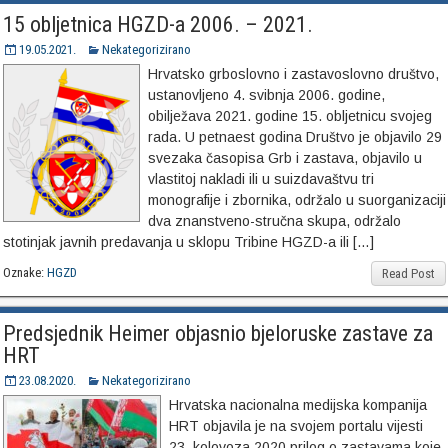
15 obljetnica HGZD-a 2006. – 2021.
19.05.2021.
Nekategorizirano
Hrvatsko grboslovno i zastavoslovno društvo,
ustanovljeno 4. svibnja 2006. godine,
obilježava 2021. godine 15. obljetnicu svojeg
rada. U petnaest godina Društvo je objavilo 29
svezaka časopisa Grb i zastava, objavilo u
vlastitoj nakladi ili u suizdavaštvu tri
monografije i zbornika, održalo u suorganizaciji
dva znanstveno-stručna skupa, održalo
stotinjak javnih predavanja u sklopu Tribine HGZD-a ili […]
Oznake:
HGZD
Read Post
Predsjednik Heimer objasnio bjeloruske zastave za
HRT
23.08.2020.
Nekategorizirano
Hrvatska nacionalna medijska kompanija
HRT objavila je na svojem portalu vijesti
23. kolovoza 2020 prilog o zastavama koje