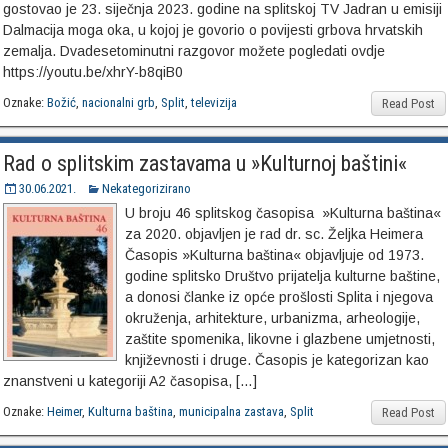
gostovao je 23. siječnja 2023. godine na splitskoj TV Jadran u emisiji
Dalmacija moga oka, u kojoj je govorio o povijesti grbova hrvatskih
zemalja. Dvadesetominutni razgovor možete pogledati ovdje
https://youtu.be/xhrY-b8qiB0
Oznake:
Božić
,
nacionalni grb
,
Split
,
televizija
Read Post
Rad o splitskim zastavama u »Kulturnoj baštini«
30.06.2021.
Nekategorizirano
U broju 46 splitskog časopisa »Kulturna baština«
za 2020. objavljen je rad dr. sc. Željka Heimera
Časopis »Kulturna baština« objavljuje od 1973.
godine splitsko Društvo prijatelja kulturne baštine,
a donosi članke iz opće prošlosti Splita i njegova
okruženja, arhitekture, urbanizma, arheologije,
zaštite spomenika, likovne i glazbene umjetnosti,
književnosti i druge. Časopis je kategorizan kao
znanstveni u kategoriji A2 časopisa, […]
Oznake:
Heimer
,
Kulturna baština
,
municipalna zastava
,
Split
Read Post