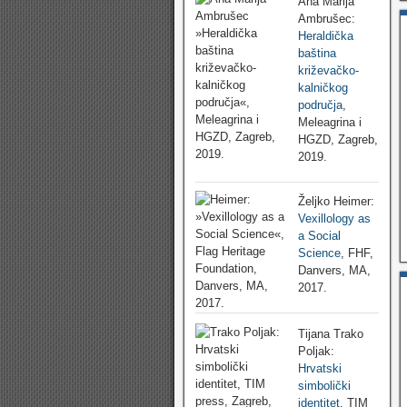
Ana Marija
Ambrušec:
Heraldička
baština
križevačko-
kalničkog
područja
,
Meleagrina i
HGZD, Zagreb,
2019.
Željko Heimer:
Vexillology as
a Social
Science
, FHF,
Danvers, MA,
2017.
Tijana Trako
Poljak:
Hrvatski
simbolički
identitet
, TIM