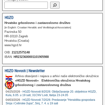
HGZD
Hrvatsko grboslovno i zastavoslovno društvo
[in English: Croatian Heraldic and Vexillological Association]
Pazinska 50
HR-10110 Zagreb
Hrvatska (Croatia)
www.hgzd.hr
OIB:
21212575148
IBAN:
HR2323600001101905988
HGZD Novosti | Newsletter
Arhiva obavijesti i najava u arhivi naše elektroničke okružnice
»HGZD Novosti«
:
Elektronička okružnica Hrvatskog
grboslovnog i zastavoslovnog društva
04/25/2026 -
HGZD Novosti 8/2026: Obilježavanje 20. obljetnice HGZD,
Kula, 6.05. u 19 sati; 31CNV Lodi, Italija 23-24.05
04/03/2026 -
HGZD Novosti 7/2026: Predavanje "Heraldika gospodara
Sinja i Cetinske župa", Sinj, 7. 4. u 19 sati