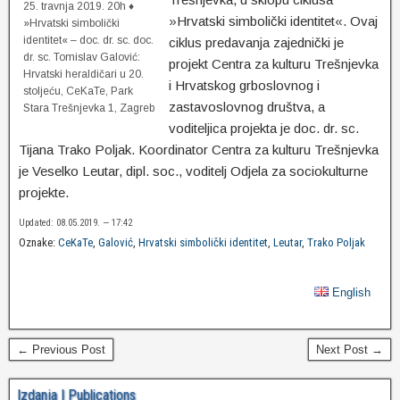
25. travnja 2019. 20h ♦
»Hrvatski simbolički identitet«. Ovaj
»Hrvatski simbolički
identitet« – doc. dr. sc. doc.
ciklus predavanja zajednički je
dr. sc. Tomislav Galović:
projekt Centra za kulturu Trešnjevka
Hrvatski heraldičari u 20.
i Hrvatskog grboslovnog i
stoljeću, CeKaTe, Park
zastavoslovnog društva, a
Stara Trešnjevka 1, Zagreb
voditeljica projekta je doc. dr. sc.
Tijana Trako Poljak. Koordinator Centra za kulturu Trešnjevka
je Veselko Leutar, dipl. soc., voditelj Odjela za sociokulturne
projekte.
Updated: 08.05.2019. — 17:42
Oznake:
CeKaTe
,
Galović
,
Hrvatski simbolički identitet
,
Leutar
,
Trako Poljak
English
← Previous Post
Next Post →
Izdanja | Publications