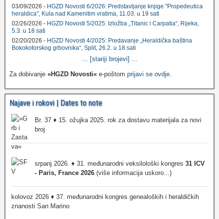
03/09/2026 -
HGZD Novosti 6/2026: Predstavljanje knjige "Propedeutica
heraldica", Kula nad Kamenitim vratima, 11.03. u 19 sati
02/26/2026 -
HGZD Novosti 5/2025: Izložba „Titanic i Carpatia“, Rijeka,
5.3. u 18 sati
02/20/2026 -
HGZD Novosti 4/2025: Predavanje „Heraldička baština
Bokokotorskog grbovnika“, Split, 26.2. u 18 sati
...
[stariji brojevi]
...
Za dobivanje
»HGZD Novosti«
e-poštom
prijavi se ovdje
.
Najave i rokovi | Dates to note
Br. 37 ♦ 15. ožujka 2025. rok za dostavu materijala za novi
broj
srpanj 2026. ♦ 31. međunarodni veksilološki kongres
31 ICV
- Paris, France 2026
(više informacija uskoro...)
kolovoz 2026 ♦ 37. međunarodni kongres genealoških i heraldičkih
znanosti San Marino