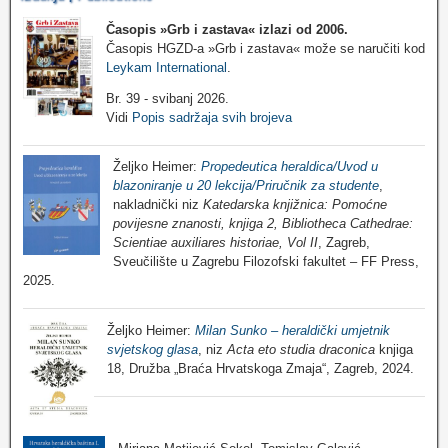
Časopis »Grb i zastava«
izlazi od 2006.
Časopis HGZD-a »Grb i zastava« može se naručiti kod
Leykam International
.
Br. 39 - svibanj 2026.
Vidi
Popis sadržaja svih brojeva
Željko Heimer:
Propedeutica heraldica/Uvod u
blazoniranje u 20 lekcija/Priručnik za studente
,
nakladnički niz
Katedarska knjižnica: Pomoćne
povijesne znanosti, knjiga 2, Bibliotheca Cathedrae:
Scientiae auxiliares historiae, Vol II
, Zagreb,
Sveučilište u Zagrebu Filozofski fakultet – FF Press,
2025.
Željko Heimer:
Milan Sunko – heraldički umjetnik
svjetskog glasa
, niz
Acta eto studia draconica
knjiga
18, Družba „Braća Hrvatskoga Zmaja“, Zagreb, 2024.