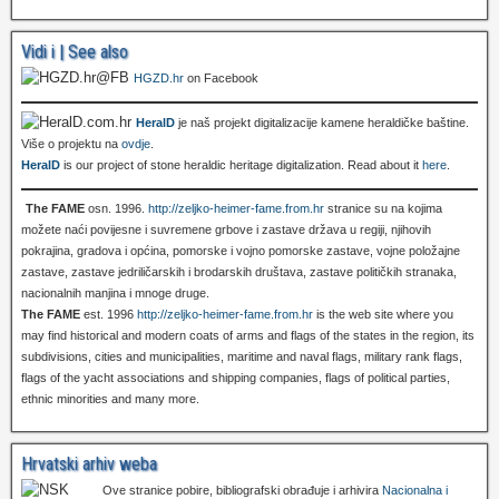
Vidi i | See also
HGZD.hr
on Facebook
HeralD
je naš projekt digitalizacije kamene heraldičke baštine.
Više o projektu na
ovdje
.
HeralD
is our project of stone heraldic heritage digitalization. Read about it
here
.
The FAME
osn. 1996.
http://zeljko-heimer-fame.from.hr
stranice su na kojima
možete naći povijesne i suvremene grbove i zastave država u regiji, njihovih
pokrajina, gradova i općina, pomorske i vojno pomorske zastave, vojne položajne
zastave, zastave jedriličarskih i brodarskih društava, zastave političkih stranaka,
nacionalnih manjina i mnoge druge.
The FAME
est. 1996
http://zeljko-heimer-fame.from.hr
is the web site where you
may find historical and modern coats of arms and flags of the states in the region, its
subdivisions, cities and municipalities, maritime and naval flags, military rank flags,
flags of the yacht associations and shipping companies, flags of political parties,
ethnic minorities and many more.
Hrvatski arhiv weba
Ove stranice pobire, bibliografski obrađuje i arhivira
Nacionalna i