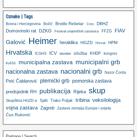
Oznake | Tags
Brstilo Rešetar
DBHZ
Bosna i Hercegovina
Božić
Cres
FIAV
DZKG
Domovinski rat
FFZG
Festival umjetničkih zastavica
Heimer
Galović
heraldika
HGZD
HPM
Horvat
Hrvatska
ICV
izložba
KHDP
ICGHS
kongres
identitet
municipalni grb
municipalna zastava
Kuščić
nacionalni grb
nacionalna zastava
Nazor Čorda
plemićki grb
pomorska zastava
Peić Čaldarović
skup
publikacija
predsjednik RH
Rijeka
tribina
veksilologija
Split
Trako Poljak
Skupština HGZD-a
vojna zastava
Zagreb
Zastave zemalja Europe i svijeta
Ćus Rukonić
Pretraga | Search