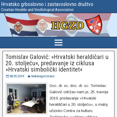
Hrvatsko grboslovno i zastavoslovno društvo
Croatian Heraldic and Vexillological Association
Tomislav Galović: »Hrvatski heraldičari u
20. stoljeću«, predavanje iz ciklusa
»Hrvatski simbolički identitet«
08.05.2019.
Nekategorizirano
Doc. dr. sc. doc. dr. sc. Tomislav
Galović održao nam je, 25. travnja
2019. predavanje »Hrvatski
heraldičari u 20. stoljeću«, u maloj
učionici Centra za kulturu
Trešnjevka, u sklopu ciklusa