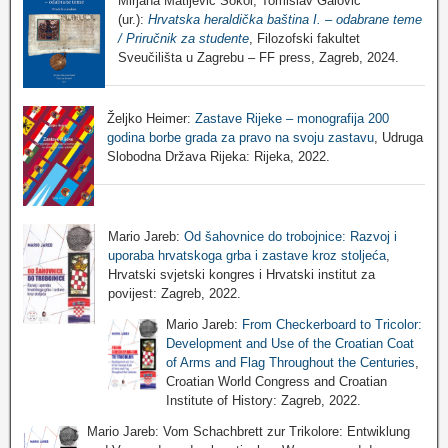
Mirjana Matijević Sokol, Tomislav Galović
(ur.):
Hrvatska heraldička baština I. – odabrane teme
/ Priručnik za studente
, Filozofski fakultet
Sveučilišta u Zagrebu – FF press, Zagreb, 2024.
Željko Heimer:
Zastave Rijeke – monografija 200
godina borbe grada za pravo na svoju zastavu
, Udruga
Slobodna Država Rijeka: Rijeka, 2022.
Mario Jareb:
Od šahovnice do trobojnice: Razvoj i
uporaba hrvatskoga grba i zastave kroz stoljeća
,
Hrvatski svjetski kongres i Hrvatski institut za
povijest: Zagreb, 2022.
Mario Jareb:
From Checkerboard to Tricolor:
Development and Use of the Croatian Coat
of Arms and Flag Throughout the Centuries
,
Croatian World Congress and Croatian
Institute of History: Zagreb, 2022.
Mario Jareb: Vom Schachbrett zur Trikolore: Entwiklung