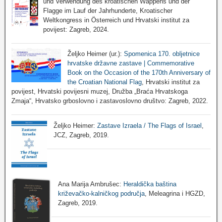
und Verwendung des kroatischen Wappens und der
Flagge im Lauf der Jahrhunderte, Kroatischer
Weltkongress in Österreich und Hrvatski institut za
povijest: Zagreb, 2024.
Željko Heimer (ur.):
Spomenica 170. obljetnice
hrvatske državne zastave | Commemorative
Book on the Occasion of the 170th Anniversary of
the Croatian National Flag
, Hrvatski institut za
povijest, Hrvatski povijesni muzej, Družba „Braća Hrvatskoga
Zmaja“, Hrvatsko grboslovno i zastavoslovno društvo: Zagreb, 2022.
Željko Heimer:
Zastave Izraela / The Flags of Israel
,
JCZ, Zagreb, 2019.
Ana Marija Ambrušec:
Heraldička baština
križevačko-kalničkog područja
, Meleagrina i HGZD,
Zagreb, 2019.