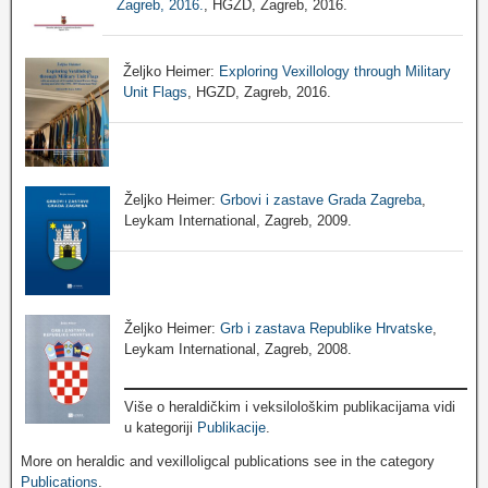
Zagreb, 2016.
, HGZD, Zagreb, 2016.
Željko Heimer:
Exploring Vexillology through Military
Unit Flags
, HGZD, Zagreb, 2016.
Željko Heimer:
Grbovi i zastave Grada Zagreba
,
Leykam International, Zagreb, 2009.
Željko Heimer:
Grb i zastava Republike Hrvatske
,
Leykam International, Zagreb, 2008.
Više o heraldičkim i veksilološkim publikacijama vidi
u kategoriji
Publikacije
.
More on heraldic and vexilloligcal publications see in the category
Publications
.