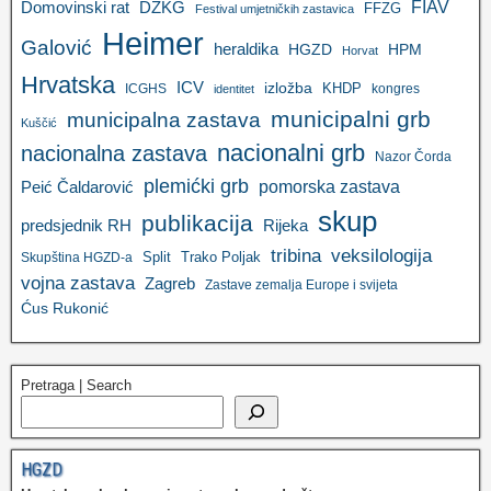
FIAV
DZKG
Domovinski rat
FFZG
Festival umjetničkih zastavica
Heimer
Galović
heraldika
HGZD
HPM
Horvat
Hrvatska
ICV
izložba
KHDP
ICGHS
kongres
identitet
municipalni grb
municipalna zastava
Kuščić
nacionalni grb
nacionalna zastava
Nazor Čorda
plemićki grb
pomorska zastava
Peić Čaldarović
skup
publikacija
predsjednik RH
Rijeka
tribina
veksilologija
Split
Trako Poljak
Skupština HGZD-a
vojna zastava
Zagreb
Zastave zemalja Europe i svijeta
Ćus Rukonić
Pretraga | Search
HGZD