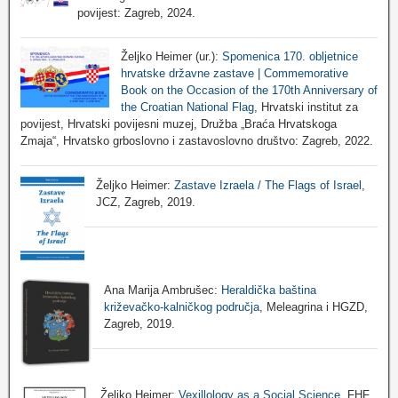
povijest: Zagreb, 2024.
Željko Heimer (ur.):
Spomenica 170. obljetnice
hrvatske državne zastave | Commemorative
Book on the Occasion of the 170th Anniversary of
the Croatian National Flag
, Hrvatski institut za
povijest, Hrvatski povijesni muzej, Družba „Braća Hrvatskoga
Zmaja“, Hrvatsko grboslovno i zastavoslovno društvo: Zagreb, 2022.
Željko Heimer:
Zastave Izraela / The Flags of Israel
,
JCZ, Zagreb, 2019.
Ana Marija Ambrušec:
Heraldička baština
križevačko-kalničkog područja
, Meleagrina i HGZD,
Zagreb, 2019.
Željko Heimer:
Vexillology as a Social Science
, FHF,