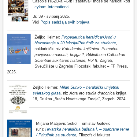
Časopis HGZD-a »Grb i zastava« može se naručiti kod
Leykam International
.
Br. 39 - svibanj 2026.
Vidi
Popis sadržaja svih brojeva
Željko Heimer:
Propedeutica heraldica/Uvod u
blazoniranje u 20 lekcija/Priručnik za studente
,
nakladnički niz
Katedarska knjižnica: Pomoćne
povijesne znanosti, knjiga 2, Bibliotheca Cathedrae:
Scientiae auxiliares historiae, Vol II
, Zagreb,
Sveučilište u Zagrebu Filozofski fakultet – FF Press,
2025.
Željko Heimer:
Milan Sunko – heraldički umjetnik
svjetskog glasa
, niz
Acta eto studia draconica
knjiga
18, Družba „Braća Hrvatskoga Zmaja“, Zagreb, 2024.
Mirjana Matijević Sokol, Tomislav Galović
(ur.):
Hrvatska heraldička baština I. – odabrane teme
/ Priručnik za studente
, Filozofski fakultet