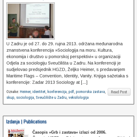
U Zadru je od 27. do 29. rujna 2013. održana međunarodna
znanstvena konferencija »Sociologija na moru. Kultura,
ekonomija i društvo u pomorskoj perspektivi« u organizaciji
Odjela za sociologiju Sveučilišta u Zadru. Na konferenciji je
sudjelovao predsjednik HGZD, Željko Heimer, s predavanjem
Maritime Flags – Convention, Identity, Vanity. Knjiga sažetaka s
konferencije: Zadar 2013 Sociology at […]
Oznake:
Heimer
,
identitet
,
konferencija
,
pdf
,
pomorska zastava
,
Read Post
skup
,
sociologija
,
Sveučilište u Zadru
,
veksilologija
Izdanja | Publications
Časopis »Grb i zastava«
izlazi od 2006.