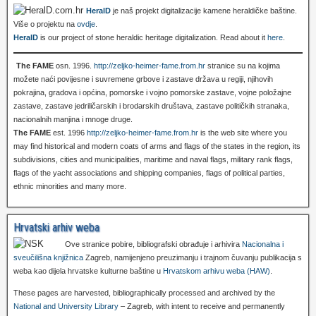
HeralD
je naš projekt digitalizacije kamene heraldičke baštine.
Više o projektu na
ovdje
.
HeralD
is our project of stone heraldic heritage digitalization. Read about it
here
.
The FAME
osn. 1996.
http://zeljko-heimer-fame.from.hr
stranice su na kojima
možete naći povijesne i suvremene grbove i zastave država u regiji, njihovih
pokrajina, gradova i općina, pomorske i vojno pomorske zastave, vojne položajne
zastave, zastave jedriličarskih i brodarskih društava, zastave političkih stranaka,
nacionalnih manjina i mnoge druge.
The FAME
est. 1996
http://zeljko-heimer-fame.from.hr
is the web site where you
may find historical and modern coats of arms and flags of the states in the region, its
subdivisions, cities and municipalities, maritime and naval flags, military rank flags,
flags of the yacht associations and shipping companies, flags of political parties,
ethnic minorities and many more.
Hrvatski arhiv weba
Ove stranice pobire, bibliografski obrađuje i arhivira
Nacionalna i
sveučilišna knjižnica
Zagreb, namijenjeno preuzimanju i trajnom čuvanju publikacija s
weba kao dijela hrvatske kulturne baštine u
Hrvatskom arhivu weba (HAW)
.
These pages are harvested, bibliographically processed and archived by the
National and University Library
– Zagreb, with intent to receive and permanently