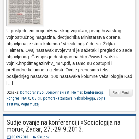
U posljednjem broju »Hrvatskog vojnika«, prvog hrvatskog
vojnostručnog magazina, dvotjednika Ministarstva obrane,
objavljena je stota kolumna “Veksilologija” dr. sc. Željka
Heimera. Ovaj nastavak svojevrsni je sažetak i pregled do sada
objavljenog. Časopis je dostupan na http://www.hrvatski-
vojnik.hr/pdfmagazin/hv_494.pdf, a tamo su dostupni i
prethodne kolumne u cjelosti. Ovdje prenosimo tekst
posljednjeg nastavka: 100 nastavaka kolumne Veksilologija Kad
[…]
Oznake:
Domobranstvo
,
Domovinski rat
,
Heimer
,
konferencija
,
Read Post
kongres
,
NATO
,
OSRH
,
pomorska zastava
,
veksilologija
,
vojna
zastava
,
Vojni muzej
Sudjelovanje na konferenciji »Sociologija na
moru«, Zadar, 27.-29.9.2013.
30.09.2013.
Skupovi