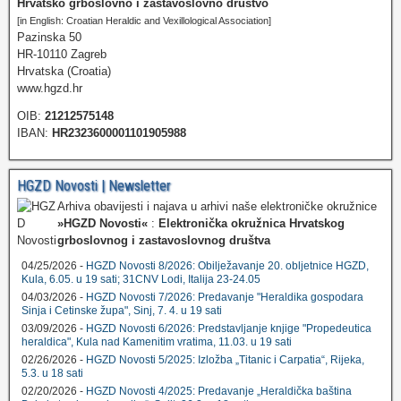
Hrvatsko grboslovno i zastavoslovno društvo
[in English: Croatian Heraldic and Vexillological Association]
Pazinska 50
HR-10110 Zagreb
Hrvatska (Croatia)
www.hgzd.hr
OIB:
21212575148
IBAN:
HR2323600001101905988
HGZD Novosti | Newsletter
Arhiva obavijesti i najava u arhivi naše elektroničke okružnice
»HGZD Novosti«
:
Elektronička okružnica Hrvatskog
grboslovnog i zastavoslovnog društva
04/25/2026 -
HGZD Novosti 8/2026: Obilježavanje 20. obljetnice HGZD,
Kula, 6.05. u 19 sati; 31CNV Lodi, Italija 23-24.05
04/03/2026 -
HGZD Novosti 7/2026: Predavanje "Heraldika gospodara
Sinja i Cetinske župa", Sinj, 7. 4. u 19 sati
03/09/2026 -
HGZD Novosti 6/2026: Predstavljanje knjige "Propedeutica
heraldica", Kula nad Kamenitim vratima, 11.03. u 19 sati
02/26/2026 -
HGZD Novosti 5/2025: Izložba „Titanic i Carpatia“, Rijeka,
5.3. u 18 sati
02/20/2026 -
HGZD Novosti 4/2025: Predavanje „Heraldička baština