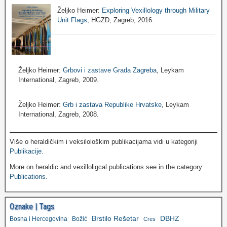
Željko Heimer:
Exploring Vexillology through Military
Unit Flags
, HGZD, Zagreb, 2016.
Željko Heimer:
Grbovi i zastave Grada Zagreba
, Leykam
International, Zagreb, 2009.
Željko Heimer:
Grb i zastava Republike Hrvatske
, Leykam
International, Zagreb, 2008.
Više o heraldičkim i veksilološkim publikacijama vidi u kategoriji
Publikacije
.
More on heraldic and vexilloligcal publications see in the category
Publications
.
Oznake | Tags
Brstilo Rešetar
DBHZ
Bosna i Hercegovina
Božić
Cres