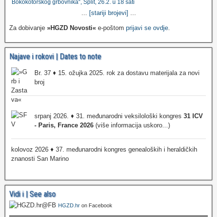
Bokokotorskog grbovnika“, Split, 26.2. u 18 sati
...
[stariji brojevi]
...
Za dobivanje
»HGZD Novosti«
e-poštom
prijavi se ovdje
.
Najave i rokovi | Dates to note
Br. 37 ♦ 15. ožujka 2025. rok za dostavu materijala za novi
broj
srpanj 2026. ♦ 31. međunarodni veksilološki kongres
31 ICV
- Paris, France 2026
(više informacija uskoro...)
kolovoz 2026 ♦ 37. međunarodni kongres genealoških i heraldičkih
znanosti San Marino
Vidi i | See also
HGZD.hr
on Facebook