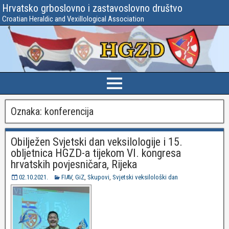
Hrvatsko grboslovno i zastavoslovno društvo
Croatian Heraldic and Vexillological Association
Oznaka:
konferencija
Obilježen Svjetski dan veksilologije i 15.
obljetnica HGZD-a tijekom VI. kongresa
hrvatskih povjesničara, Rijeka
02.10.2021.
FIAV
,
GiZ
,
Skupovi
,
Svjetski veksilološki dan