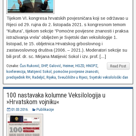
Tijekom VI. kongresa hrvatskih povjesničara koji se održavao u
Rijeci od 29. rujna do 2. listopada 2021. s kongresnom temom
“Kultura”, tijekom sekcije “Pomoćne povijesne znanosti i praksa
istraživanja vrela” obilježen je Svjetski dan veksilologije 1.
listopad, te 15. obljetnica Hrvatskog grboslovnog i
zastavoslovnog društva (2006. – 2021.). Moderatori sekcije su
bili prof. dr. sc. Mirjana Matijević Sokol i izv. prof. […]
Oznake:
Ćus Rukonić
,
DHP
,
Galović
,
Heimer
,
HGZD
,
HNOPZ
,
Read Post
konferencija
,
Matijević Sokol
,
pomoćne povijesne znanosti
,
predsjednik RH
,
Radeljić
,
Rijeka
,
Sveučilište u Rijeci
,
Svjetski veksilološki dan
100 nastavaka kolumne Veksilologija u
»Hrvatskom vojniku«
01.03.2016.
Publikacije