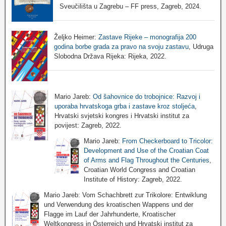
Sveučilišta u Zagrebu – FF press, Zagreb, 2024.
Željko Heimer:
Zastave Rijeke – monografija 200
godina borbe grada za pravo na svoju zastavu
, Udruga
Slobodna Država Rijeka: Rijeka, 2022.
Mario Jareb:
Od šahovnice do trobojnice: Razvoj i
uporaba hrvatskoga grba i zastave kroz stoljeća
,
Hrvatski svjetski kongres i Hrvatski institut za
povijest: Zagreb, 2022.
Mario Jareb:
From Checkerboard to Tricolor:
Development and Use of the Croatian Coat
of Arms and Flag Throughout the Centuries
,
Croatian World Congress and Croatian
Institute of History: Zagreb, 2022.
Mario Jareb: Vom Schachbrett zur Trikolore: Entwiklung
und Verwendung des kroatischen Wappens und der
Flagge im Lauf der Jahrhunderte, Kroatischer
Weltkongress in Österreich und Hrvatski institut za