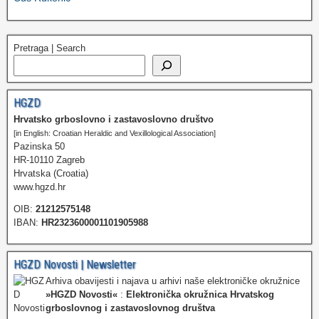
Pretraga | Search
HGZD
Hrvatsko grboslovno i zastavoslovno društvo
[in English: Croatian Heraldic and Vexillological Association]
Pazinska 50
HR-10110 Zagreb
Hrvatska (Croatia)
www.hgzd.hr
OIB:
21212575148
IBAN:
HR2323600001101905988
HGZD Novosti | Newsletter
Arhiva obavijesti i najava u arhivi naše elektroničke okružnice
»HGZD Novosti«
:
Elektronička okružnica Hrvatskog
grboslovnog i zastavoslovnog društva