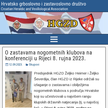
Hrvatsko grboslovno i zastavoslovno društvo
Croatian Heraldic and Vexillological Association
O zastavama nogometnih klubova na
konferenciji u Rijeci 8. rujna 2023.
12.09.2023.
Skupovi
Predsjednik HGZD Željko Heimer i Željko
Ševerdija, član HGZD iz Rijeke održali su
izlaganje o zastavama i obilježjima
nogometnih klubova s područja Hrvatske
koji su učestvovali u najvišem rangu
klupskih državnih natjecanja (tj. u najvišoj
ligi), u
Rijeci 8. rujna 2023. godine na