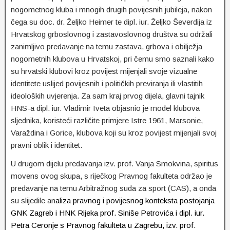
nogometnog kluba i mnogih drugih povijesnih jubileja, nakon
čega su doc. dr. Željko Heimer te dipl. iur. Željko Ševerdija iz
Hrvatskog grboslovnog i zastavoslovnog društva su održali
zanimljivo predavanje na temu zastava, grbova i obilježja
nogometnih klubova u Hrvatskoj, pri čemu smo saznali kako
su hrvatski klubovi kroz povijest mijenjali svoje vizualne
identitete uslijed povijesnih i političkih previranja ili vlastitih
ideoloških uvjerenja. Za sam kraj prvog dijela, glavni tajnik
HNS-a dipl. iur. Vladimir Iveta objasnio je model klubova
sljednika, koristeći različite primjere Istre 1961, Marsonie,
Varaždina i Gorice, klubova koji su kroz povijest mijenjali svoj
pravni oblik i identitet.
U drugom dijelu predavanja izv. prof. Vanja Smokvina, spiritus
movens ovog skupa, s riječkog Pravnog fakulteta održao je
predavanje na temu Arbitražnog suda za sport (CAS), a onda
su slijedile an
aliza pravnog i povijesnog konteksta postojanja
GNK Zagreb
i HNK Rijeka
prof. Siniše Petrovića i dipl. iur.
Petra Ceronje s Pravnog fakulteta u Zagrebu, izv
. prof.