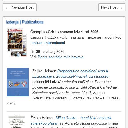
← Previous Post
Next Post →
Izdanja | Publications
Časopis »Grb i zastava«
izlazi od 2006.
Časopis HGZD-a »Grb i zastava« može se naručiti kod
Leykam International
.
Br. 39 - svibanj 2026.
Vidi
Popis sadržaja svih brojeva
Željko Heimer:
Propedeutica heraldica/Uvod u
blazoniranje u 20 lekcija/Priručnik za studente
,
nakladnički niz
Katedarska knjižnica: Pomoćne
povijesne znanosti, knjiga 2, Bibliotheca Cathedrae:
Scientiae auxiliares historiae, Vol II
, Zagreb,
Sveučilište u Zagrebu Filozofski fakultet – FF Press,
2025.
Željko Heimer:
Milan Sunko – heraldički umjetnik
svjetskog glasa
, niz
Acta eto studia draconica
knjiga