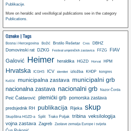
Publikacije
.
More on heraldic and vexilloligcal publications see in the category
Publications
.
Oznake | Tags
Brstilo Rešetar
DBHZ
Bosna i Hercegovina
Božić
Cres
FIAV
DZKG
Domovinski rat
FFZG
Festival umjetničkih zastavica
Heimer
Galović
heraldika
HGZD
HPM
Horvat
Hrvatska
ICV
izložba
KHDP
ICGHS
kongres
identitet
municipalni grb
municipalna zastava
Kuščić
nacionalni grb
nacionalna zastava
Nazor Čorda
plemićki grb
pomorska zastava
Peić Čaldarović
skup
publikacija
predsjednik RH
Rijeka
tribina
veksilologija
Split
Trako Poljak
Skupština HGZD-a
vojna zastava
Zagreb
Zastave zemalja Europe i svijeta
Ćus Rukonić