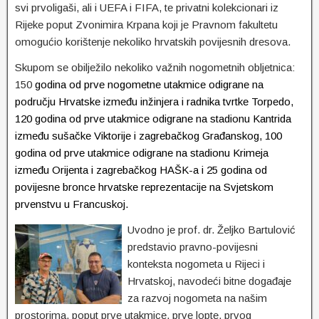
svi prvoligaši, ali i UEFA i FIFA, te privatni kolekcionari iz
Rijeke poput Zvonimira Krpana koji je Pravnom fakultetu
omogućio korištenje nekoliko hrvatskih povijesnih dresova.
Skupom se obilježilo nekoliko važnih nogometnih obljetnica:
150
godina od prve nogometne utakmice odigrane na
području Hrvatske između inžinjera i radnika tvrtke Torpedo,
12
0 godina od prve utakmice odigrane na stadionu Kantrida
između sušačke Viktorije i zagrebačkog Građanskog, 100
godina od prve utakmice odigrane na stadionu Krimeja
između Orijenta i zagrebačkog HAŠK-a
i 25 godina od
povijesne bronce hrvatske reprezentacije na Svjetskom
prvenstvu u Francuskoj.
Uvodno je prof. dr. Željko Bartulović
predstavio pravno-povijesni
konteksta nogometa u Rijeci i
Hrvatskoj, navodeći bitne događaje
za razvoj nogometa na našim
prostorima, poput prve utakmice, prve lopte, prvog