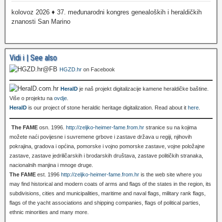
kolovoz 2026 ♦ 37. međunarodni kongres genealoških i heraldičkih
znanosti San Marino
Vidi i | See also
HGZD.hr
on Facebook
HeralD
je naš projekt digitalizacije kamene heraldičke baštine.
Više o projektu na
ovdje
.
HeralD
is our project of stone heraldic heritage digitalization. Read about it
here
.
The FAME
osn. 1996.
http://zeljko-heimer-fame.from.hr
stranice su na kojima
možete naći povijesne i suvremene grbove i zastave država u regiji, njihovih
pokrajina, gradova i općina, pomorske i vojno pomorske zastave, vojne položajne
zastave, zastave jedriličarskih i brodarskih društava, zastave političkih stranaka,
nacionalnih manjina i mnoge druge.
The FAME
est. 1996
http://zeljko-heimer-fame.from.hr
is the web site where you
may find historical and modern coats of arms and flags of the states in the region, its
subdivisions, cities and municipalities, maritime and naval flags, military rank flags,
flags of the yacht associations and shipping companies, flags of political parties,
ethnic minorities and many more.