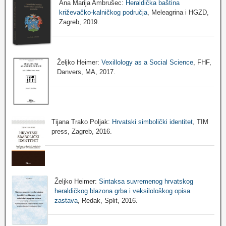
Ana Marija Ambrušec:
Heraldička baština
križevačko-kalničkog područja
, Meleagrina i HGZD,
Zagreb, 2019.
Željko Heimer:
Vexillology as a Social Science
, FHF,
Danvers, MA, 2017.
Tijana Trako Poljak:
Hrvatski simbolički identitet
, TIM
press, Zagreb, 2016.
Željko Heimer:
Sintaksa suvremenog hrvatskog
heraldičkog blazona grba i veksilološkog opisa
zastava
, Redak, Split, 2016.