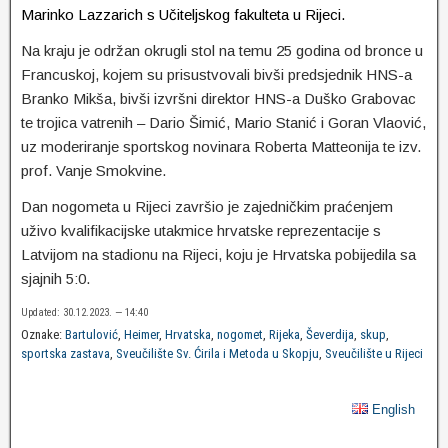
Marinko Lazzarich s Učiteljskog fakulteta u Rijeci.
Na kraju je održan okrugli stol na temu 25 godina od bronce u
Francuskoj, kojem su prisustvovali bivši predsjednik HNS-a
Branko Mikša, bivši izvršni direktor HNS-a Duško Grabovac
te trojica vatrenih – Dario Šimić, Mario Stanić i Goran Vlaović,
uz moderiranje sportskog novinara Roberta Matteonija te izv.
prof. Vanje Smokvine.
Dan nogometa u Rijeci završio je zajedničkim praćenjem
uživo kvalifikacijske utakmice hrvatske reprezentacije s
Latvijom na stadionu na Rijeci, koju je Hrvatska pobijedila sa
sjajnih 5:0.
Updated: 30.12.2023. — 14:40
Oznake:
Bartulović
,
Heimer
,
Hrvatska
,
nogomet
,
Rijeka
,
Ševerdija
,
skup
,
sportska zastava
,
Sveučilište Sv. Ćirila i Metoda u Skopju
,
Sveučilište u Rijeci
English