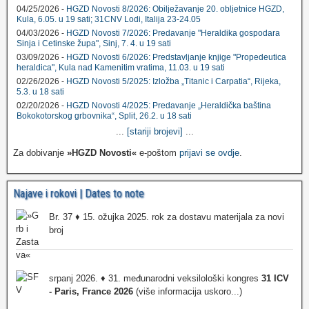
04/25/2026 -
HGZD Novosti 8/2026: Obilježavanje 20. obljetnice HGZD,
Kula, 6.05. u 19 sati; 31CNV Lodi, Italija 23-24.05
04/03/2026 -
HGZD Novosti 7/2026: Predavanje "Heraldika gospodara
Sinja i Cetinske župa", Sinj, 7. 4. u 19 sati
03/09/2026 -
HGZD Novosti 6/2026: Predstavljanje knjige "Propedeutica
heraldica", Kula nad Kamenitim vratima, 11.03. u 19 sati
02/26/2026 -
HGZD Novosti 5/2025: Izložba „Titanic i Carpatia“, Rijeka,
5.3. u 18 sati
02/20/2026 -
HGZD Novosti 4/2025: Predavanje „Heraldička baština
Bokokotorskog grbovnika“, Split, 26.2. u 18 sati
...
[stariji brojevi]
...
Za dobivanje
»HGZD Novosti«
e-poštom
prijavi se ovdje
.
Najave i rokovi | Dates to note
Br. 37 ♦ 15. ožujka 2025. rok za dostavu materijala za novi
broj
srpanj 2026. ♦ 31. međunarodni veksilološki kongres
31 ICV
- Paris, France 2026
(više informacija uskoro...)