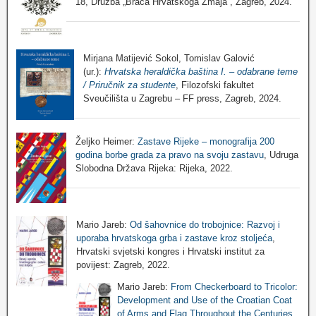
18, Družba „Braća Hrvatskoga Zmaja“, Zagreb, 2024.
Mirjana Matijević Sokol, Tomislav Galović
(ur.):
Hrvatska heraldička baština I. – odabrane teme
/ Priručnik za studente
, Filozofski fakultet
Sveučilišta u Zagrebu – FF press, Zagreb, 2024.
Željko Heimer:
Zastave Rijeke – monografija 200
godina borbe grada za pravo na svoju zastavu
, Udruga
Slobodna Država Rijeka: Rijeka, 2022.
Mario Jareb:
Od šahovnice do trobojnice: Razvoj i
uporaba hrvatskoga grba i zastave kroz stoljeća
,
Hrvatski svjetski kongres i Hrvatski institut za
povijest: Zagreb, 2022.
Mario Jareb:
From Checkerboard to Tricolor:
Development and Use of the Croatian Coat
of Arms and Flag Throughout the Centuries
,