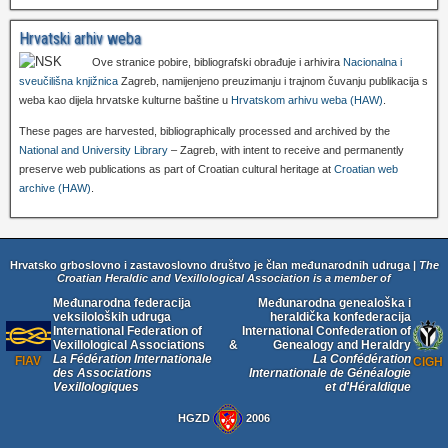
Hrvatski arhiv weba
Ove stranice pobire, bibliografski obrađuje i arhivira
Nacionalna i
sveučilišna knjižnica
Zagreb, namijenjeno preuzimanju i trajnom čuvanju publikacija s
weba kao dijela hrvatske kulturne baštine u
Hrvatskom arhivu weba (HAW)
.
These pages are harvested, bibliographically processed and archived by the
National and University Library
– Zagreb, with intent to receive and permanently
preserve web publications as part of Croatian cultural heritage at
Croatian web
archive (HAW)
.
Hrvatsko grboslovno i zastavoslovno društvo je član međunarodnih udruga |
The
Croatian Heraldic and Vexillological Association is a member of
Međunarodna federacija
Međunarodna genealoška i
veksiloloških udruga
heraldička konfederacija
International Federation of
International Confederation of
Vexillological Associations
&
Genealogy and Heraldry
La Fédération Internationale
La Confédération
FIAV
CIGH
des Associations
Internationale de Généalogie
Vexillologiques
et d'Héraldique
HGZD
2006