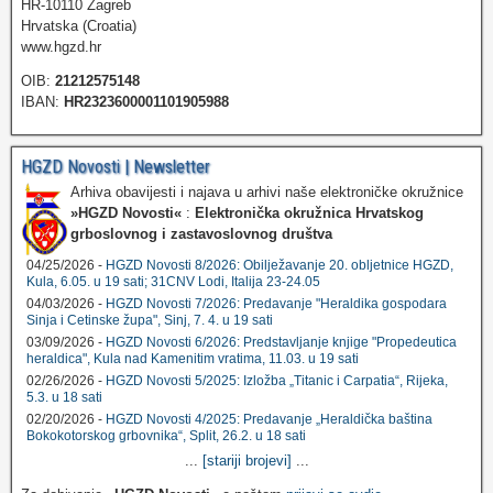
HR-10110 Zagreb
Hrvatska (Croatia)
www.hgzd.hr
OIB:
21212575148
IBAN:
HR2323600001101905988
HGZD Novosti | Newsletter
Arhiva obavijesti i najava u arhivi naše elektroničke okružnice
»HGZD Novosti«
:
Elektronička okružnica Hrvatskog
grboslovnog i zastavoslovnog društva
04/25/2026 -
HGZD Novosti 8/2026: Obilježavanje 20. obljetnice HGZD,
Kula, 6.05. u 19 sati; 31CNV Lodi, Italija 23-24.05
04/03/2026 -
HGZD Novosti 7/2026: Predavanje "Heraldika gospodara
Sinja i Cetinske župa", Sinj, 7. 4. u 19 sati
03/09/2026 -
HGZD Novosti 6/2026: Predstavljanje knjige "Propedeutica
heraldica", Kula nad Kamenitim vratima, 11.03. u 19 sati
02/26/2026 -
HGZD Novosti 5/2025: Izložba „Titanic i Carpatia“, Rijeka,
5.3. u 18 sati
02/20/2026 -
HGZD Novosti 4/2025: Predavanje „Heraldička baština
Bokokotorskog grbovnika“, Split, 26.2. u 18 sati
...
[stariji brojevi]
...