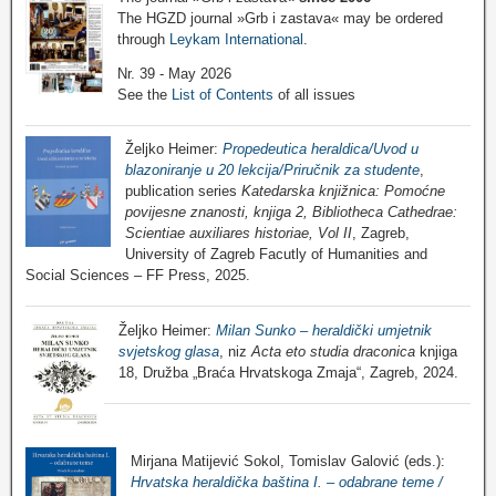
The HGZD journal »Grb i zastava« may be ordered
through
Leykam International
.
Nr. 39 - May 2026
See the
List of Contents
of all issues
Željko Heimer:
Propedeutica heraldica/Uvod u
blazoniranje u 20 lekcija/Priručnik za studente
,
publication series
Katedarska knjižnica: Pomoćne
povijesne znanosti, knjiga 2, Bibliotheca Cathedrae:
Scientiae auxiliares historiae, Vol II
, Zagreb,
University of Zagreb Facutly of Humanities and
Social Sciences – FF Press, 2025.
Željko Heimer:
Milan Sunko – heraldički umjetnik
svjetskog glasa
, niz
Acta eto studia draconica
knjiga
18, Družba „Braća Hrvatskoga Zmaja“, Zagreb, 2024.
Mirjana Matijević Sokol, Tomislav Galović (eds.):
Hrvatska heraldička baština I. – odabrane teme /