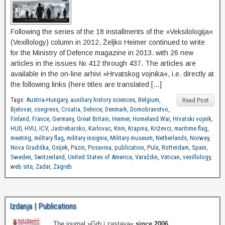
Following the series of the 18 installments of the »Veksilologija«
(Vexillology) column in 2012, Željko Heimer continued to write
for the Ministry of Defence magazine in 2013. with 26 new
articles in the issues № 412 through 437. The articles are
available in the on-line arhivi »Hrvatskog vojnika«, i.e. directly at
the following links (here titles are translated […]
Tags:
Austria-Hungary
,
auxiliary history sciences
,
Belgium
,
Read Post
Bjelovar
,
congress
,
Croatia
,
Delnice
,
Denmark
,
Domobranstvo
,
Finland
,
France
,
Germany
,
Great Britain
,
Heimer
,
Homeland War
,
Hrvatski vojnik
,
HUD
,
HVU
,
ICV
,
Jastrebarsko
,
Karlovac
,
Knin
,
Krapina
,
Križevci
,
maritime flag
,
meeting
,
military flag
,
military insignia
,
Military museum
,
Netherlands
,
Norway
,
Nova Gradiška
,
Osijek
,
Pazin
,
Posavina
,
publication
,
Pula
,
Rotterdam
,
Spain
,
Sweden
,
Switzerland
,
United States of America
,
Varaždin
,
Vatican
,
vexillology
,
web site
,
Zadar
,
Zagreb
Izdanja | Publications
The journal »Grb i zastava«
since 2006