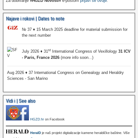
Za dobivanje
»HGZD Novosti«
e-poštom
prijavi se ovdje
.
Najave i rokovi | Dates to note
№ 37 ♦ 15 March 2025 deadline for material submission for
the next number
st
July 2026 ♦ 31
International Congress of Vexillology
31 ICV
- Paris, France 2026
(more info soon...)
Aug 2026 ♦ 37 International Congress on Genealogy and Heraldry
Sciences - San Marino
Vidi i | See also
HGZD.hr
on Facebook
HeralD
je naš projekt digitalizacije kamene heraldičke baštine. Više