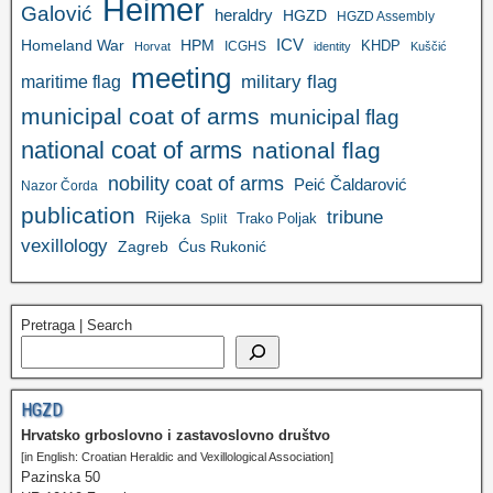
Heimer
Galović
heraldry
HGZD
HGZD Assembly
ICV
Homeland War
HPM
KHDP
ICGHS
Horvat
identity
Kuščić
meeting
military flag
maritime flag
municipal coat of arms
municipal flag
national coat of arms
national flag
nobility coat of arms
Peić Čaldarović
Nazor Čorda
publication
tribune
Rijeka
Trako Poljak
Split
vexillology
Zagreb
Ćus Rukonić
Pretraga | Search
HGZD
Hrvatsko grboslovno i zastavoslovno društvo
[in English: Croatian Heraldic and Vexillological Association]
Pazinska 50