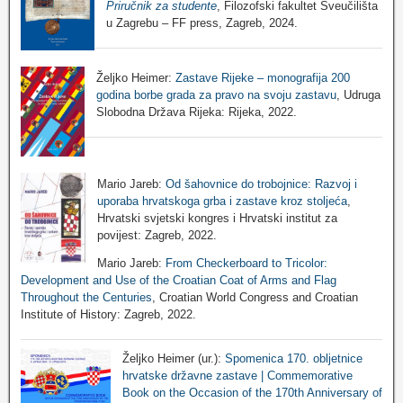
Priručnik za studente
, Filozofski fakultet Sveučilišta
u Zagrebu – FF press, Zagreb, 2024.
Željko Heimer:
Zastave Rijeke – monografija 200
godina borbe grada za pravo na svoju zastavu
, Udruga
Slobodna Država Rijeka: Rijeka, 2022.
Mario Jareb:
Od šahovnice do trobojnice: Razvoj i
uporaba hrvatskoga grba i zastave kroz stoljeća
,
Hrvatski svjetski kongres i Hrvatski institut za
povijest: Zagreb, 2022.
Mario Jareb:
From Checkerboard to Tricolor:
Development and Use of the Croatian Coat of Arms and Flag
Throughout the Centuries
, Croatian World Congress and Croatian
Institute of History: Zagreb, 2022.
Željko Heimer (ur.):
Spomenica 170. obljetnice
hrvatske državne zastave | Commemorative
Book on the Occasion of the 170th Anniversary of