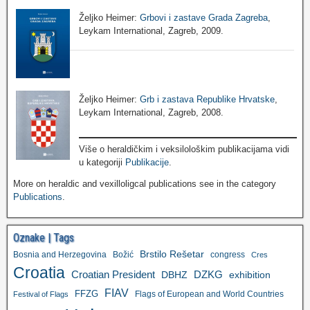
Željko Heimer:
Grbovi i zastave Grada Zagreba
,
Leykam International, Zagreb, 2009.
Željko Heimer:
Grb i zastava Republike Hrvatske
,
Leykam International, Zagreb, 2008.
Više o heraldičkim i veksilološkim publikacijama vidi
u kategoriji
Publikacije
.
More on heraldic and vexilloligcal publications see in the category
Publications
.
Oznake | Tags
Brstilo Rešetar
Bosnia and Herzegovina
Božić
congress
Cres
Croatia
Croatian President
DZKG
exhibition
DBHZ
FIAV
FFZG
Flags of European and World Countries
Festival of Flags