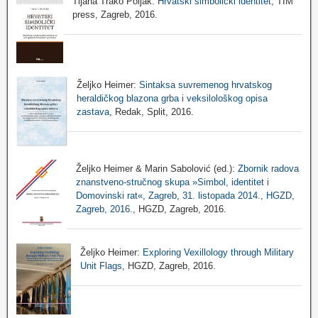
Tijana Trako Poljak:
Hrvatski simbolički identitet
, TIM
press, Zagreb, 2016.
Željko Heimer:
Sintaksa suvremenog hrvatskog
heraldičkog blazona grba i veksilološkog opisa
zastava
, Redak, Split, 2016.
Željko Heimer & Marin Sabolović (ed.):
Zbornik radova
znanstveno-stručnog skupa »Simbol, identitet i
Domovinski rat«, Zagreb, 31. listopada 2014., HGZD,
Zagreb, 2016.
, HGZD, Zagreb, 2016.
Željko Heimer:
Exploring Vexillology through Military
Unit Flags
, HGZD, Zagreb, 2016.