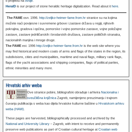
o projektu na
ovdje
.
HeralD
is our project of stone heraldic heritage digitalization. Read about it
here
.
The FAME
osn. 1996.
http://zeljko-heimer-fame.from.hr
stranice su na kojima
možete naći povijesne i suvremene grbove i zastave država u regiji, njihovih
pokrajina, gradova i općina, pomorske i vojno pomorske zastave, vojne položajne
zastave, zastave jedriličarskih i brodarskih društava, zastave političkih stranaka,
nacionalnih manjina i mnoge druge.
The FAME
est. 1996
http://zeljko-heimer-fame.from.hr
is the web site where you
may find historical and modern coats of arms and flags of the states in the region, its
subdivisions, cities and municipalities, maritime and naval flags, military rank flags,
flags of the yacht associations and shipping companies, flags of political parties,
ethnic minorities and many more.
Hrvatski arhiv weba
Ove stranice pobire, bibliografski obrađuje i arhivira
Nacionalna i
sveučilišna knjižnica
Zagreb, namijenjeno preuzimanju i trajnom
čuvanju publikacija s weba kao dijela hrvatske kulturne baštine u
Hrvatskom arhivu
weba (HAW)
.
These pages are harvested, bibliographically processed and archived by the
National and University Library
– Zagreb, with intent to receive and permanently
preserve web publications as part of Croatian cultural heritage at
Croatian web