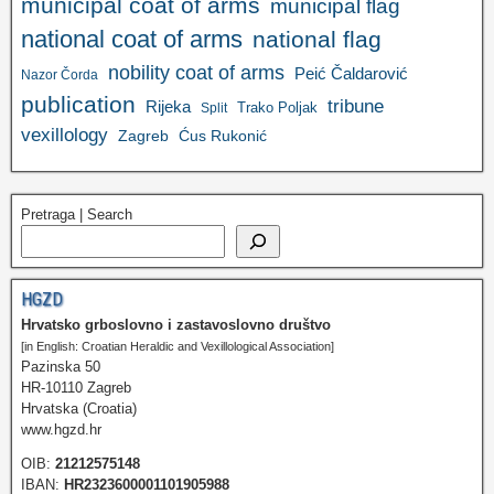
municipal coat of arms
municipal flag
national coat of arms
national flag
nobility coat of arms
Peić Čaldarović
Nazor Čorda
publication
tribune
Rijeka
Trako Poljak
Split
vexillology
Zagreb
Ćus Rukonić
Pretraga | Search
HGZD
Hrvatsko grboslovno i zastavoslovno društvo
[in English: Croatian Heraldic and Vexillological Association]
Pazinska 50
HR-10110 Zagreb
Hrvatska (Croatia)
www.hgzd.hr
OIB:
21212575148
IBAN:
HR2323600001101905988