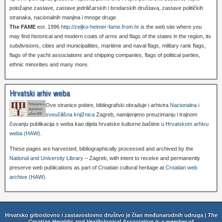
položajne zastave, zastave jedriličarskih i brodarskih društava, zastave političkih
stranaka, nacionalnih manjina i mnoge druge.
The FAME
est. 1996
http://zeljko-heimer-fame.from.hr
is the web site where you
may find historical and modern coats of arms and flags of the states in the region, its
subdivisions, cities and municipalities, maritime and naval flags, military rank flags,
flags of the yacht associations and shipping companies, flags of political parties,
ethnic minorities and many more.
Hrvatski arhiv weba
Ove stranice pobire, bibliografski obrađuje i arhivira
Nacionalna i
sveučilišna knjižnica
Zagreb, namijenjeno preuzimanju i trajnom
čuvanju publikacija s weba kao dijela hrvatske kulturne baštine u
Hrvatskom arhivu
weba (HAW)
.
These pages are harvested, bibliographically processed and archived by the
National and University Library
– Zagreb, with intent to receive and permanently
preserve web publications as part of Croatian cultural heritage at
Croatian web
archive (HAW)
.
Hrvatsko grboslovno i zastavoslovno društvo je član međunarodnih udruga |
The
Croatian Heraldic and Vexillological Association is a member of