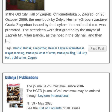
In the Old City Hall of Zagreb, Ćirilometodska 5, Zagreb, on 20
October 2009, the new book by Željko Heimer »Grbovi i zastave
Grada Zagreba« issued by the Leykam International d.o.o. was
promoted. The attendees were first greeted by the mayor of
Zagreb Mr. Milan Bandić, as the host in the city hall, and then
[…]
Tags:
Bandić
,
Budak
,
Ehegartner
,
Heimer
,
Leykam Internatonal
,
Read Post
mayor
,
meeting
,
municipal coat of arms
,
municipal flag
,
Old City
Hall
,
publication
,
Zagreb
Izdanja | Publications
The journal »Grb i zastava«
since 2006
The HGZD journal »Grb i zastava« may be ordered
through
Leykam International
.
Nr. 39 - May 2026
See the
List of Contents
of all issues