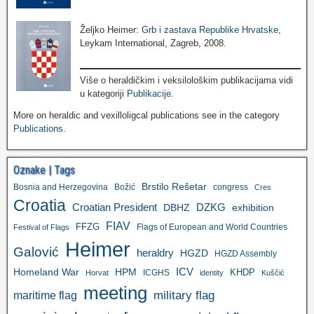
Željko Heimer:
Grb i zastava Republike Hrvatske
,
Leykam International, Zagreb, 2008.
Više o heraldičkim i veksilološkim publikacijama vidi
u kategoriji
Publikacije
.
More on heraldic and vexilloligcal publications see in the category
Publications
.
Oznake | Tags
Brstilo Rešetar
Bosnia and Herzegovina
Božić
congress
Cres
Croatia
Croatian President
DZKG
exhibition
DBHZ
FIAV
FFZG
Flags of European and World Countries
Festival of Flags
Heimer
Galović
heraldry
HGZD
HGZD Assembly
ICV
Homeland War
HPM
KHDP
ICGHS
Horvat
identity
Kuščić
meeting
military flag
maritime flag