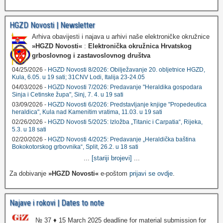
HGZD Novosti | Newsletter
Arhiva obavijesti i najava u arhivi naše elektroničke okružnice
»HGZD Novosti«
:
Elektronička okružnica Hrvatskog
grboslovnog i zastavoslovnog društva
04/25/2026 -
HGZD Novosti 8/2026: Obilježavanje 20. obljetnice HGZD,
Kula, 6.05. u 19 sati; 31CNV Lodi, Italija 23-24.05
04/03/2026 -
HGZD Novosti 7/2026: Predavanje "Heraldika gospodara
Sinja i Cetinske župa", Sinj, 7. 4. u 19 sati
03/09/2026 -
HGZD Novosti 6/2026: Predstavljanje knjige "Propedeutica
heraldica", Kula nad Kamenitim vratima, 11.03. u 19 sati
02/26/2026 -
HGZD Novosti 5/2025: Izložba „Titanic i Carpatia“, Rijeka,
5.3. u 18 sati
02/20/2026 -
HGZD Novosti 4/2025: Predavanje „Heraldička baština
Bokokotorskog grbovnika“, Split, 26.2. u 18 sati
...
[stariji brojevi]
...
Za dobivanje
»HGZD Novosti«
e-poštom
prijavi se ovdje
.
Najave i rokovi | Dates to note
№ 37 ♦ 15 March 2025 deadline for material submission for