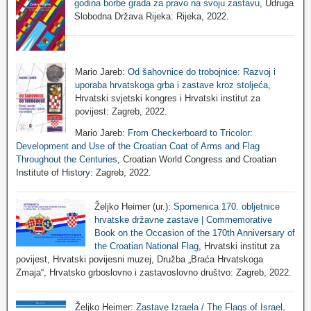
godina borbe grada za pravo na svoju zastavu
, Udruga
Slobodna Država Rijeka: Rijeka, 2022.
Mario Jareb:
Od šahovnice do trobojnice: Razvoj i
uporaba hrvatskoga grba i zastave kroz stoljeća
,
Hrvatski svjetski kongres i Hrvatski institut za
povijest: Zagreb, 2022.
Mario Jareb:
From Checkerboard to Tricolor:
Development and Use of the Croatian Coat of Arms and Flag
Throughout the Centuries
, Croatian World Congress and Croatian
Institute of History: Zagreb, 2022.
Željko Heimer (ur.):
Spomenica 170. obljetnice
hrvatske državne zastave | Commemorative
Book on the Occasion of the 170th Anniversary of
the Croatian National Flag
, Hrvatski institut za
povijest, Hrvatski povijesni muzej, Družba „Braća Hrvatskoga
Zmaja“, Hrvatsko grboslovno i zastavoslovno društvo: Zagreb, 2022.
Željko Heimer:
Zastave Izraela / The Flags of Israel
,