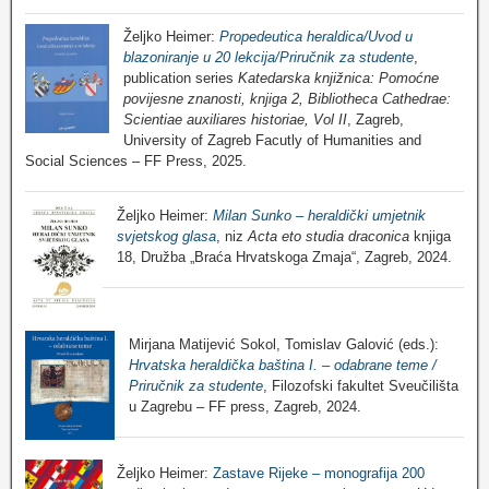
Željko Heimer:
Propedeutica heraldica/Uvod u
blazoniranje u 20 lekcija/Priručnik za studente
,
publication series
Katedarska knjižnica: Pomoćne
povijesne znanosti, knjiga 2, Bibliotheca Cathedrae:
Scientiae auxiliares historiae, Vol II
, Zagreb,
University of Zagreb Facutly of Humanities and
Social Sciences – FF Press, 2025.
Željko Heimer:
Milan Sunko – heraldički umjetnik
svjetskog glasa
, niz
Acta eto studia draconica
knjiga
18, Družba „Braća Hrvatskoga Zmaja“, Zagreb, 2024.
Mirjana Matijević Sokol, Tomislav Galović (eds.):
Hrvatska heraldička baština I. – odabrane teme /
Priručnik za studente
, Filozofski fakultet Sveučilišta
u Zagrebu – FF press, Zagreb, 2024.
Željko Heimer:
Zastave Rijeke – monografija 200