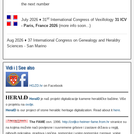
the next number
st
July 2026 ♦ 31
International Congress of Vexillology
31 ICV
- Paris, France 2026
(more info soon...)
Aug 2026 ♦ 37 International Congress on Genealogy and Heraldry
Sciences - San Marino
Vidi i | See also
HGZD.hr
on Facebook
HeralD
je naš projekt digitalizacije kamene heraldičke baštine. Više
o projektu na
ovdje
.
HeralD
is our project of stone heraldic heritage digitalization. Read about it
here
.
The FAME
osn. 1996.
http://zeljko-heimer-fame.from.hr
stranice su
na kojima možete naći povijesne i suvremene grbove i zastave država u regiji,
njihovih pokrajina, gradova i općina, pomorske i vojno pomorske zastave, vojne