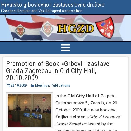
Hrvatsko grboslovno i zastavoslovno društvo
Croatian Heraldic and Vexillological Association
Promotion of Book »Grbovi i zastave
Grada Zagreba« in Old City Hall,
20.10.2009
22.10.2009.
Meetings
,
Publications
In the
Old City Hall
of Zagreb,
Ćirilometodska 5, Zagreb, on 20
October 2009, the new book by
Željko Heimer
»Grbovi i zastave
Grada Zagreba«
issued by the
Leykam International d.o.o. was