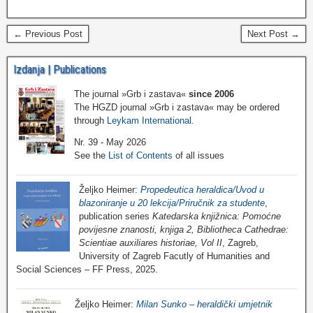
← Previous Post
Next Post →
Izdanja | Publications
The journal »Grb i zastava«
since 2006
The HGZD journal »Grb i zastava« may be ordered
through
Leykam International
.
Nr. 39 - May 2026
See the
List of Contents
of all issues
Željko Heimer:
Propedeutica heraldica/Uvod u
blazoniranje u 20 lekcija/Priručnik za studente
,
publication series
Katedarska knjižnica: Pomoćne
povijesne znanosti, knjiga 2, Bibliotheca Cathedrae:
Scientiae auxiliares historiae, Vol II
, Zagreb,
University of Zagreb Facutly of Humanities and
Social Sciences – FF Press, 2025.
Željko Heimer:
Milan Sunko – heraldički umjetnik