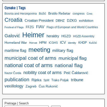
Oznake | Tags
Brstilo Rešetar
Bosnia and Herzegovina
Božić
congress
Cres
Croatia
Croatian President
DZKG
exhibition
DBHZ
FIAV
FFZG
Flags of European and World Countries
Festival of Flags
Heimer
Galović
heraldry
HGZD
HGZD Assembly
ICV
Homeland War
HPM
KHDP
ICGHS
Horvat
identity
Kuščić
meeting
military flag
maritime flag
municipal coat of arms
municipal flag
national coat of arms
national flag
nobility coat of arms
Peić Čaldarović
Nazor Čorda
publication
tribune
Rijeka
Trako Poljak
Split
vexillology
Zagreb
Ćus Rukonić
Pretraga | Search