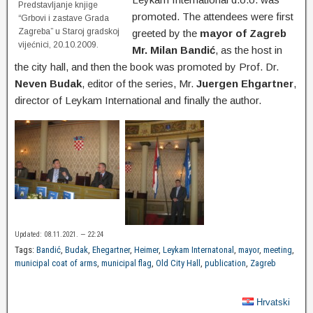
Predstavljanje knjige
promoted. The attendees were first
“Grbovi i zastave Grada
Zagreba” u Staroj gradskoj
greeted by the
mayor of Zagreb
vijećnici, 20.10.2009.
Mr. Milan Bandić
, as the host in
the city hall, and then the book was promoted by Prof. Dr.
Neven Budak
, editor of the series, Mr.
Juergen Ehgartner
,
director of Leykam International and finally the author.
Updated: 08.11.2021. — 22:24
Tags:
Bandić
,
Budak
,
Ehegartner
,
Heimer
,
Leykam Internatonal
,
mayor
,
meeting
,
municipal coat of arms
,
municipal flag
,
Old City Hall
,
publication
,
Zagreb
Hrvatski