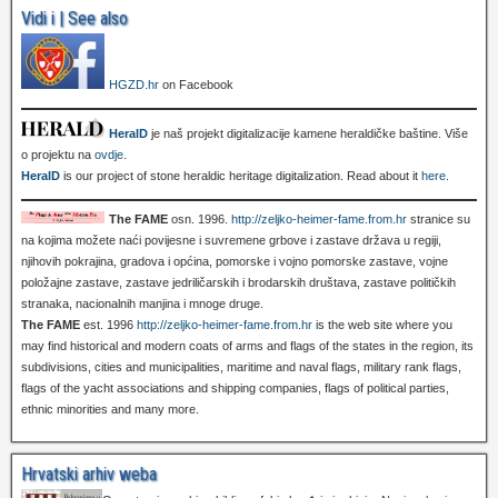
Vidi i | See also
HGZD.hr
on Facebook
HeralD
je naš projekt digitalizacije kamene heraldičke baštine. Više
o projektu na
ovdje
.
HeralD
is our project of stone heraldic heritage digitalization. Read about it
here
.
The FAME
osn. 1996.
http://zeljko-heimer-fame.from.hr
stranice su
na kojima možete naći povijesne i suvremene grbove i zastave država u regiji,
njihovih pokrajina, gradova i općina, pomorske i vojno pomorske zastave, vojne
položajne zastave, zastave jedriličarskih i brodarskih društava, zastave političkih
stranaka, nacionalnih manjina i mnoge druge.
The FAME
est. 1996
http://zeljko-heimer-fame.from.hr
is the web site where you
may find historical and modern coats of arms and flags of the states in the region, its
subdivisions, cities and municipalities, maritime and naval flags, military rank flags,
flags of the yacht associations and shipping companies, flags of political parties,
ethnic minorities and many more.
Hrvatski arhiv weba