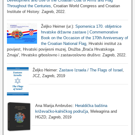
Development and Use of the Croatian Coat of Arms and Flag
Throughout the Centuries
, Croatian World Congress and Croatian
Institute of History: Zagreb, 2022.
Željko Heimer (ur.):
Spomenica 170. obljetnice
hrvatske državne zastave | Commemorative
Book on the Occasion of the 170th Anniversary of
the Croatian National Flag
, Hrvatski institut za
povijest, Hrvatski povijesni muzej, Družba „Braća Hrvatskoga
Zmaja“, Hrvatsko grboslovno i zastavoslovno društvo: Zagreb, 2022.
Željko Heimer:
Zastave Izraela / The Flags of Israel
,
JCZ, Zagreb, 2019
Ana Marija Ambrušec:
Heraldička baština
križevačko-kalničkog područja
, Meleagrina and
HGZD, Zagreb, 2019