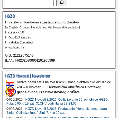
HGZD
Hrvatsko grboslovno i zastavoslovno društvo
[in English: Croatian Heraldic and Vexillological Association]
Pazinska 50
HR-10110 Zagreb
Hrvatska (Croatia)
www.hgzd.hr
OIB:
21212575148
IBAN:
HR2323600001101905988
HGZD Novosti | Newsletter
Arhiva obavijesti i najava u arhivi naše elektroničke okružnice
»HGZD Novosti«
:
Elektronička okružnica Hrvatskog
grboslovnog i zastavoslovnog društva
04/25/2026 -
HGZD Novosti 8/2026: Obilježavanje 20. obljetnice HGZD,
Kula, 6.05. u 19 sati; 31CNV Lodi, Italija 23-24.05
04/03/2026 -
HGZD Novosti 7/2026: Predavanje "Heraldika gospodara
Sinja i Cetinske župa", Sinj, 7. 4. u 19 sati