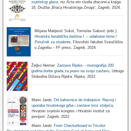
svjetskog glasa
, niz
Acta eto studia draconica
knjiga
18, Družba „Braća Hrvatskoga Zmaja“, Zagreb, 2024.
Mirjana Matijević Sokol, Tomislav Galović (eds.):
Hrvatska heraldička baština I. – odabrane teme /
Priručnik za studente
, Filozofski fakultet Sveučilišta
u Zagrebu – FF press, Zagreb, 2024.
Željko Heimer:
Zastave Rijeke – monografija 200
godina borbe grada za pravo na svoju zastavu
, Udruga
Slobodna Država Rijeka: Rijeka, 2022.
Mario Jareb:
Od šahovnice do trobojnice: Razvoj i
uporaba hrvatskoga grba i zastave kroz stoljeća
,
Hrvatski svjetski kongres i Hrvatski institut za
povijest: Zagreb, 2022.
Mario Jareb:
From Checkerboard to Tricolor: