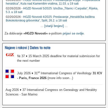
03/09/2026 -
HGZD Novosti 6/2026: Predstavljanje knjige "Propedeutica
heraldica", Kula nad Kamenitim vratima, 11.03. u 19 sati
02/26/2026 -
HGZD Novosti 5/2025: Izložba „Titanic i Carpatia“, Rijeka,
5.3. u 18 sati
02/20/2026 -
HGZD Novosti 4/2025: Predavanje „Heraldička baština
Bokokotorskog grbovnika“, Split, 26.2. u 18 sati
...
[stariji brojevi]
...
Za dobivanje
»HGZD Novosti«
e-poštom
prijavi se ovdje
.
Najave i rokovi | Dates to note
№ 37 ♦ 15 March 2025 deadline for material submission for
the next number
st
July 2026 ♦ 31
International Congress of Vexillology
31 ICV
- Paris, France 2026
(more info soon...)
Aug 2026 ♦ 37 International Congress on Genealogy and Heraldry
Sciences - San Marino