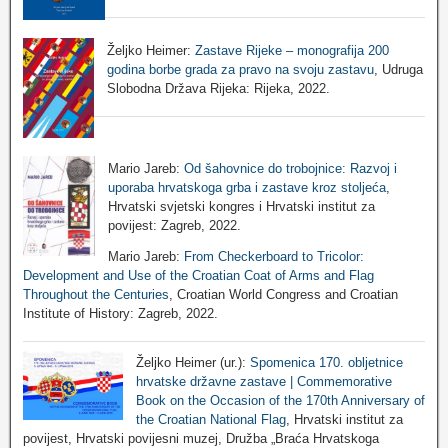
Željko Heimer:
Zastave Rijeke – monografija 200
godina borbe grada za pravo na svoju zastavu
, Udruga
Slobodna Država Rijeka: Rijeka, 2022.
Mario Jareb:
Od šahovnice do trobojnice: Razvoj i
uporaba hrvatskoga grba i zastave kroz stoljeća
,
Hrvatski svjetski kongres i Hrvatski institut za
povijest: Zagreb, 2022.
Mario Jareb:
From Checkerboard to Tricolor:
Development and Use of the Croatian Coat of Arms and Flag
Throughout the Centuries
, Croatian World Congress and Croatian
Institute of History: Zagreb, 2022.
Željko Heimer (ur.):
Spomenica 170. obljetnice
hrvatske državne zastave | Commemorative
Book on the Occasion of the 170th Anniversary of
the Croatian National Flag
, Hrvatski institut za
povijest, Hrvatski povijesni muzej, Družba „Braća Hrvatskoga