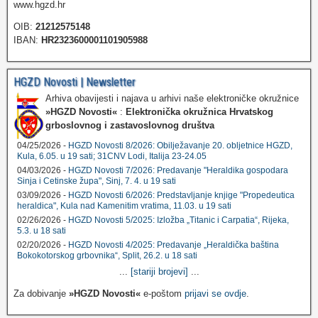
www.hgzd.hr
OIB:
21212575148
IBAN:
HR2323600001101905988
HGZD Novosti | Newsletter
Arhiva obavijesti i najava u arhivi naše elektroničke okružnice
»HGZD Novosti«
:
Elektronička okružnica Hrvatskog
grboslovnog i zastavoslovnog društva
04/25/2026 -
HGZD Novosti 8/2026: Obilježavanje 20. obljetnice HGZD,
Kula, 6.05. u 19 sati; 31CNV Lodi, Italija 23-24.05
04/03/2026 -
HGZD Novosti 7/2026: Predavanje "Heraldika gospodara
Sinja i Cetinske župa", Sinj, 7. 4. u 19 sati
03/09/2026 -
HGZD Novosti 6/2026: Predstavljanje knjige "Propedeutica
heraldica", Kula nad Kamenitim vratima, 11.03. u 19 sati
02/26/2026 -
HGZD Novosti 5/2025: Izložba „Titanic i Carpatia“, Rijeka,
5.3. u 18 sati
02/20/2026 -
HGZD Novosti 4/2025: Predavanje „Heraldička baština
Bokokotorskog grbovnika“, Split, 26.2. u 18 sati
...
[stariji brojevi]
...
Za dobivanje
»HGZD Novosti«
e-poštom
prijavi se ovdje
.