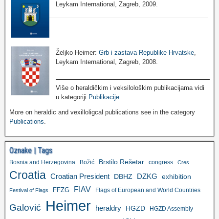
Leykam International, Zagreb, 2009.
Željko Heimer:
Grb i zastava Republike Hrvatske
,
Leykam International, Zagreb, 2008.
Više o heraldičkim i veksilološkim publikacijama vidi
u kategoriji
Publikacije
.
More on heraldic and vexilloligcal publications see in the category
Publications
.
Oznake | Tags
Brstilo Rešetar
Bosnia and Herzegovina
Božić
congress
Cres
Croatia
Croatian President
DZKG
exhibition
DBHZ
FIAV
FFZG
Flags of European and World Countries
Festival of Flags
Heimer
Galović
heraldry
HGZD
HGZD Assembly