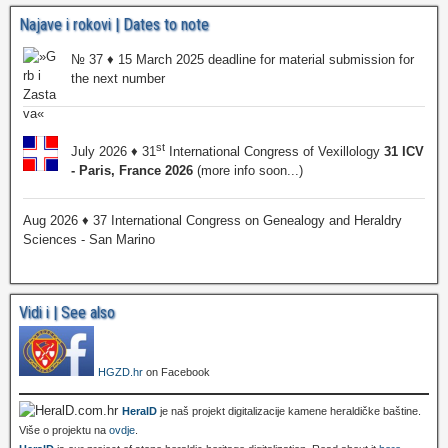
Najave i rokovi | Dates to note
№ 37 ♦ 15 March 2025 deadline for material submission for
the next number
st
July 2026 ♦ 31
International Congress of Vexillology
31 ICV
- Paris, France 2026
(more info soon...)
Aug 2026 ♦ 37 International Congress on Genealogy and Heraldry
Sciences - San Marino
Vidi i | See also
HGZD.hr
on Facebook
HeralD
je naš projekt digitalizacije kamene heraldičke baštine.
Više o projektu na
ovdje
.