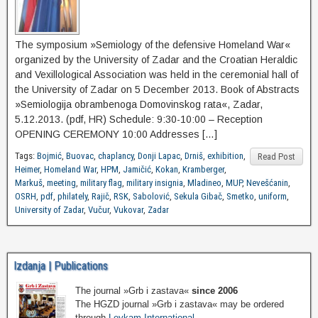
The symposium »Semiology of the defensive Homeland War«
organized by the University of Zadar and the Croatian Heraldic
and Vexillological Association was held in the ceremonial hall of
the University of Zadar on 5 December 2013. Book of Abstracts
»Semiologija obrambenoga Domovinskog rata«, Zadar,
5.12.2013. (pdf, HR) Schedule: 9:30-10:00 – Reception
OPENING CEREMONY 10:00 Addresses […]
Tags:
Bojmić
,
Buovac
,
chaplancy
,
Donji Lapac
,
Drniš
,
exhibition
,
Read Post
Heimer
,
Homeland War
,
HPM
,
Jamičić
,
Kokan
,
Kramberger
,
Markuš
,
meeting
,
military flag
,
military insignia
,
Mladineo
,
MUP
,
Nevešćanin
,
OSRH
,
pdf
,
philately
,
Rajič
,
RSK
,
Sabolović
,
Sekula Gibač
,
Smetko
,
uniform
,
University of Zadar
,
Vučur
,
Vukovar
,
Zadar
Izdanja | Publications
The journal »Grb i zastava«
since 2006
The HGZD journal »Grb i zastava« may be ordered
through
Leykam International
.