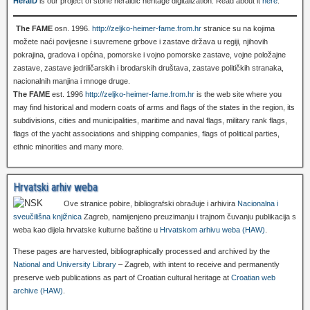
HeralD
is our project of stone heraldic heritage digitalization. Read about it
here
.
The FAME
osn. 1996.
http://zeljko-heimer-fame.from.hr
stranice su na kojima
možete naći povijesne i suvremene grbove i zastave država u regiji, njihovih
pokrajina, gradova i općina, pomorske i vojno pomorske zastave, vojne položajne
zastave, zastave jedriličarskih i brodarskih društava, zastave političkih stranaka,
nacionalnih manjina i mnoge druge.
The FAME
est. 1996
http://zeljko-heimer-fame.from.hr
is the web site where you
may find historical and modern coats of arms and flags of the states in the region, its
subdivisions, cities and municipalities, maritime and naval flags, military rank flags,
flags of the yacht associations and shipping companies, flags of political parties,
ethnic minorities and many more.
Hrvatski arhiv weba
Ove stranice pobire, bibliografski obrađuje i arhivira
Nacionalna i
sveučilišna knjižnica
Zagreb, namijenjeno preuzimanju i trajnom čuvanju publikacija s
weba kao dijela hrvatske kulturne baštine u
Hrvatskom arhivu weba (HAW)
.
These pages are harvested, bibliographically processed and archived by the
National and University Library
– Zagreb, with intent to receive and permanently
preserve web publications as part of Croatian cultural heritage at
Croatian web
archive (HAW)
.