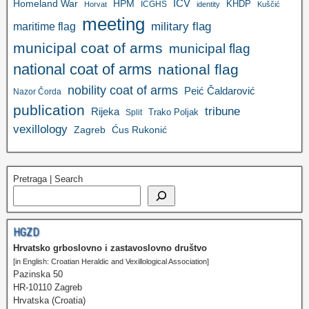
ICV
Homeland War
HPM
KHDP
ICGHS
Horvat
identity
Kuščić
meeting
military flag
maritime flag
municipal coat of arms
municipal flag
national coat of arms
national flag
nobility coat of arms
Peić Čaldarović
Nazor Čorda
publication
tribune
Rijeka
Trako Poljak
Split
vexillology
Zagreb
Ćus Rukonić
Pretraga | Search
HGZD
Hrvatsko grboslovno i zastavoslovno društvo
[in English: Croatian Heraldic and Vexillological Association]
Pazinska 50
HR-10110 Zagreb
Hrvatska (Croatia)