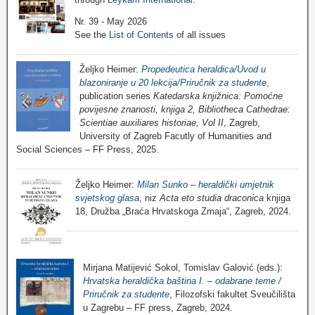
Nr. 39 - May 2026
See the
List of Contents
of all issues
Željko Heimer:
Propedeutica heraldica/Uvod u
blazoniranje u 20 lekcija/Priručnik za studente
,
publication series
Katedarska knjižnica: Pomoćne
povijesne znanosti, knjiga 2, Bibliotheca Cathedrae:
Scientiae auxiliares historiae, Vol II
, Zagreb,
University of Zagreb Facutly of Humanities and
Social Sciences – FF Press, 2025.
Željko Heimer:
Milan Sunko – heraldički umjetnik
svjetskog glasa
, niz
Acta eto studia draconica
knjiga
18, Družba „Braća Hrvatskoga Zmaja“, Zagreb, 2024.
Mirjana Matijević Sokol, Tomislav Galović (eds.):
Hrvatska heraldička baština I. – odabrane teme /
Priručnik za studente
, Filozofski fakultet Sveučilišta
u Zagrebu – FF press, Zagreb, 2024.