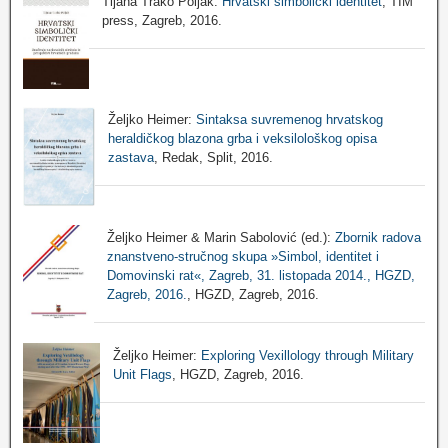
Tijana Trako Poljak:
Hrvatski simbolički identitet
, TIM
press, Zagreb, 2016.
Željko Heimer:
Sintaksa suvremenog hrvatskog
heraldičkog blazona grba i veksilološkog opisa
zastava
, Redak, Split, 2016.
Željko Heimer & Marin Sabolović (ed.):
Zbornik radova
znanstveno-stručnog skupa »Simbol, identitet i
Domovinski rat«, Zagreb, 31. listopada 2014., HGZD,
Zagreb, 2016.
, HGZD, Zagreb, 2016.
Željko Heimer:
Exploring Vexillology through Military
Unit Flags
, HGZD, Zagreb, 2016.