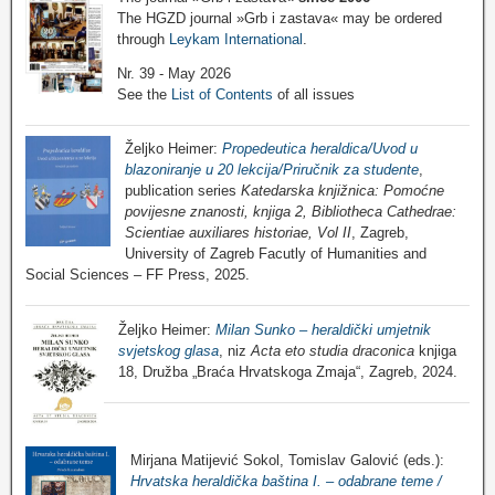
The HGZD journal »Grb i zastava« may be ordered
through
Leykam International
.
Nr. 39 - May 2026
See the
List of Contents
of all issues
Željko Heimer:
Propedeutica heraldica/Uvod u
blazoniranje u 20 lekcija/Priručnik za studente
,
publication series
Katedarska knjižnica: Pomoćne
povijesne znanosti, knjiga 2, Bibliotheca Cathedrae:
Scientiae auxiliares historiae, Vol II
, Zagreb,
University of Zagreb Facutly of Humanities and
Social Sciences – FF Press, 2025.
Željko Heimer:
Milan Sunko – heraldički umjetnik
svjetskog glasa
, niz
Acta eto studia draconica
knjiga
18, Družba „Braća Hrvatskoga Zmaja“, Zagreb, 2024.
Mirjana Matijević Sokol, Tomislav Galović (eds.):
Hrvatska heraldička baština I. – odabrane teme /