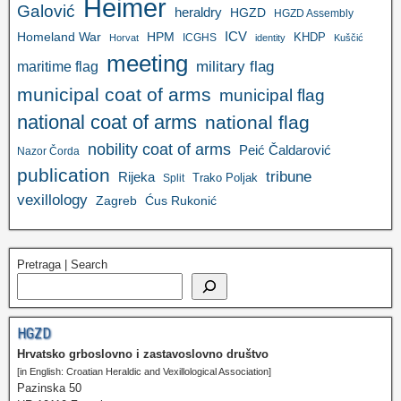
Heimer
Galović
heraldry
HGZD
HGZD Assembly
ICV
Homeland War
HPM
KHDP
ICGHS
Horvat
identity
Kuščić
meeting
military flag
maritime flag
municipal coat of arms
municipal flag
national coat of arms
national flag
nobility coat of arms
Peić Čaldarović
Nazor Čorda
publication
tribune
Rijeka
Trako Poljak
Split
vexillology
Zagreb
Ćus Rukonić
Pretraga | Search
HGZD
Hrvatsko grboslovno i zastavoslovno društvo
[in English: Croatian Heraldic and Vexillological Association]
Pazinska 50