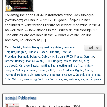
Following the series of 44 installments of the »Veksilologija«
(Vexillology) column in 2012 i 2013 godini, Željko Heimer
continued to write for the Ministry of Defence magazine in 2014
as well, with 26 new articles in the issues № 438 through 463.
The articles are available in the »Hrvatski vojnik« on-line
archives, i.e. directly at […]
Tags:
Austria
,
Austria-Hungary
,
auxiliary history sciences
,
Read Post
Belgium
,
Biograd
,
Bulgaria
,
Canada
,
Croatia
,
Croatian
President
,
Denmark
,
Dubrava
,
Dubrovnik
,
Estonia
,
FFZG
,
France
,
Germany
,
Greece
,
Heimer
,
Hrvatski vojnik
,
HUD
,
Hungary
,
Iceland
,
Imotski
,
Italy
,
Josipović
,
Karlovac
,
Latvia
,
maritime flag
,
meeting
,
military flag
,
military
insignia
,
Military museum
,
Našice
,
NATO
,
Nova Gradiška
,
Ogulin
,
Osijek
,
Portugal
,
Požega
,
publication
,
Rijeka
,
Romania
,
Sesvete
,
Šibenik
,
Sinj
,
Slatina
,
Split
,
Valpovo
,
vexillology
,
Vinkovci
,
Virovitica
,
Vis
,
web site
,
Zagreb
,
Županja
Izdanja | Publications
The journal »Grb i zastava«
since 2006