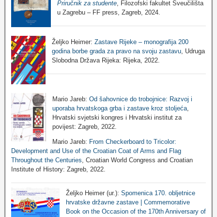
Priručnik za studente
, Filozofski fakultet Sveučilišta
u Zagrebu – FF press, Zagreb, 2024.
Željko Heimer:
Zastave Rijeke – monografija 200
godina borbe grada za pravo na svoju zastavu
, Udruga
Slobodna Država Rijeka: Rijeka, 2022.
Mario Jareb:
Od šahovnice do trobojnice: Razvoj i
uporaba hrvatskoga grba i zastave kroz stoljeća
,
Hrvatski svjetski kongres i Hrvatski institut za
povijest: Zagreb, 2022.
Mario Jareb:
From Checkerboard to Tricolor:
Development and Use of the Croatian Coat of Arms and Flag
Throughout the Centuries
, Croatian World Congress and Croatian
Institute of History: Zagreb, 2022.
Željko Heimer (ur.):
Spomenica 170. obljetnice
hrvatske državne zastave | Commemorative
Book on the Occasion of the 170th Anniversary of