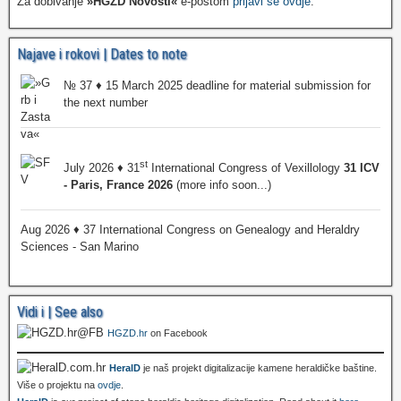
Za dobivanje
»HGZD Novosti«
e-poštom
prijavi se ovdje
.
Najave i rokovi | Dates to note
№ 37 ♦ 15 March 2025 deadline for material submission for
the next number
st
July 2026 ♦ 31
International Congress of Vexillology
31 ICV
- Paris, France 2026
(more info soon...)
Aug 2026 ♦ 37 International Congress on Genealogy and Heraldry
Sciences - San Marino
Vidi i | See also
HGZD.hr
on Facebook
HeralD
je naš projekt digitalizacije kamene heraldičke baštine.
Više o projektu na
ovdje
.