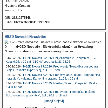
HR-10110 Zagreb
Hrvatska (Croatia)
www.hgzd.hr
OIB:
21212575148
IBAN:
HR2323600001101905988
HGZD Novosti | Newsletter
Arhiva obavijesti i najava u arhivi naše elektroničke okružnice
»HGZD Novosti«
:
Elektronička okružnica Hrvatskog
grboslovnog i zastavoslovnog društva
04/25/2026 -
HGZD Novosti 8/2026: Obilježavanje 20. obljetnice HGZD,
Kula, 6.05. u 19 sati; 31CNV Lodi, Italija 23-24.05
04/03/2026 -
HGZD Novosti 7/2026: Predavanje "Heraldika gospodara
Sinja i Cetinske župa", Sinj, 7. 4. u 19 sati
03/09/2026 -
HGZD Novosti 6/2026: Predstavljanje knjige "Propedeutica
heraldica", Kula nad Kamenitim vratima, 11.03. u 19 sati
02/26/2026 -
HGZD Novosti 5/2025: Izložba „Titanic i Carpatia“, Rijeka,
5.3. u 18 sati
02/20/2026 -
HGZD Novosti 4/2025: Predavanje „Heraldička baština
Bokokotorskog grbovnika“, Split, 26.2. u 18 sati
...
[stariji brojevi]
...