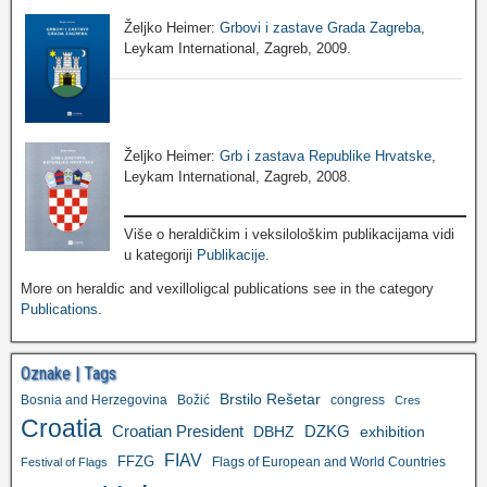
Željko Heimer:
Grbovi i zastave Grada Zagreba
,
Leykam International, Zagreb, 2009.
Željko Heimer:
Grb i zastava Republike Hrvatske
,
Leykam International, Zagreb, 2008.
Više o heraldičkim i veksilološkim publikacijama vidi
u kategoriji
Publikacije
.
More on heraldic and vexilloligcal publications see in the category
Publications
.
Oznake | Tags
Brstilo Rešetar
Bosnia and Herzegovina
Božić
congress
Cres
Croatia
Croatian President
DZKG
exhibition
DBHZ
FIAV
FFZG
Flags of European and World Countries
Festival of Flags