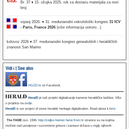
Br. 37 ♦ 15. ožujka 2025. rok za dostavu materijala za novi
broj
srpanj 2026. ♦ 31. međunarodni veksilološki kongres
31 ICV
- Paris, France 2026
(više informacija uskoro...)
kolovoz 2026 ♦ 37. međunarodni kongres genealoških i heraldičkih
znanosti San Marino
Vidi i | See also
HGZD.hr
on Facebook
HeralD
je naš projekt digitalizacije kamene heraldičke baštine. Više
o projektu na
ovdje
.
HeralD
is our project of stone heraldic heritage digitalization. Read about it
here
.
The FAME
osn. 1996.
http://zeljko-heimer-fame.from.hr
stranice su na kojima
možete naći povijesne i suvremene grbove i zastave država u regiji, njihovih