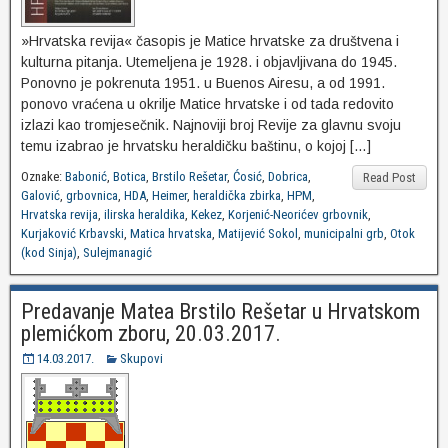
»Hrvatska revija« časopis je Matice hrvatske za društvena i
kulturna pitanja. Utemeljena je 1928. i objavljivana do 1945.
Ponovno je pokrenuta 1951. u Buenos Airesu, a od 1991.
ponovo vraćena u okrilje Matice hrvatske i od tada redovito
izlazi kao tromjesečnik. Najnoviji broj Revije za glavnu svoju
temu izabrao je hrvatsku heraldičku baštinu, o kojoj […]
Oznake:
Babonić
,
Botica
,
Brstilo Rešetar
,
Ćosić
,
Dobrica
,
Read Post
Galović
,
grbovnica
,
HDA
,
Heimer
,
heraldička zbirka
,
HPM
,
Hrvatska revija
,
ilirska heraldika
,
Kekez
,
Korjenić-Neorićev grbovnik
,
Kurjaković Krbavski
,
Matica hrvatska
,
Matijević Sokol
,
municipalni grb
,
Otok
(kod Sinja)
,
Sulejmanagić
Predavanje Matea Brstilo Rešetar u Hrvatskom
plemićkom zboru, 20.03.2017.
14.03.2017.
Skupovi