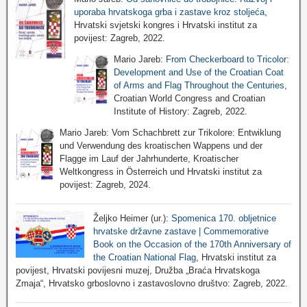
uporaba hrvatskoga grba i zastave kroz stoljeća
,
Hrvatski svjetski kongres i Hrvatski institut za
povijest: Zagreb, 2022.
Mario Jareb:
From Checkerboard to Tricolor:
Development and Use of the Croatian Coat
of Arms and Flag Throughout the Centuries
,
Croatian World Congress and Croatian
Institute of History: Zagreb, 2022.
Mario Jareb: Vom Schachbrett zur Trikolore: Entwiklung
und Verwendung des kroatischen Wappens und der
Flagge im Lauf der Jahrhunderte, Kroatischer
Weltkongress in Österreich und Hrvatski institut za
povijest: Zagreb, 2024.
Željko Heimer (ur.):
Spomenica 170. obljetnice
hrvatske državne zastave | Commemorative
Book on the Occasion of the 170th Anniversary of
the Croatian National Flag
, Hrvatski institut za
povijest, Hrvatski povijesni muzej, Družba „Braća Hrvatskoga
Zmaja“, Hrvatsko grboslovno i zastavoslovno društvo: Zagreb, 2022.