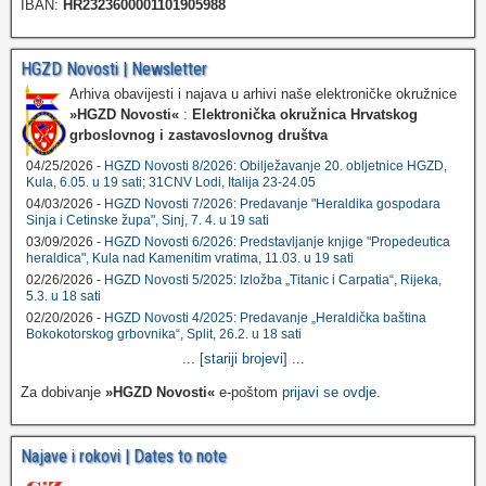
IBAN:
HR2323600001101905988
HGZD Novosti | Newsletter
Arhiva obavijesti i najava u arhivi naše elektroničke okružnice
»HGZD Novosti«
:
Elektronička okružnica Hrvatskog
grboslovnog i zastavoslovnog društva
04/25/2026 -
HGZD Novosti 8/2026: Obilježavanje 20. obljetnice HGZD,
Kula, 6.05. u 19 sati; 31CNV Lodi, Italija 23-24.05
04/03/2026 -
HGZD Novosti 7/2026: Predavanje "Heraldika gospodara
Sinja i Cetinske župa", Sinj, 7. 4. u 19 sati
03/09/2026 -
HGZD Novosti 6/2026: Predstavljanje knjige "Propedeutica
heraldica", Kula nad Kamenitim vratima, 11.03. u 19 sati
02/26/2026 -
HGZD Novosti 5/2025: Izložba „Titanic i Carpatia“, Rijeka,
5.3. u 18 sati
02/20/2026 -
HGZD Novosti 4/2025: Predavanje „Heraldička baština
Bokokotorskog grbovnika“, Split, 26.2. u 18 sati
...
[stariji brojevi]
...
Za dobivanje
»HGZD Novosti«
e-poštom
prijavi se ovdje
.
Najave i rokovi | Dates to note