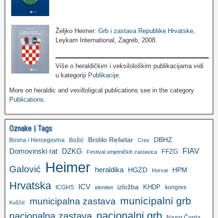
Željko Heimer:
Grb i zastava Republike Hrvatske
,
Leykam International, Zagreb, 2008.
Više o heraldičkim i veksilološkim publikacijama vidi
u kategoriji
Publikacije
.
More on heraldic and vexilloligcal publications see in the category
Publications
.
Oznake | Tags
Brstilo Rešetar
DBHZ
Bosna i Hercegovina
Božić
Cres
FIAV
DZKG
Domovinski rat
FFZG
Festival umjetničkih zastavica
Heimer
Galović
heraldika
HGZD
HPM
Horvat
Hrvatska
ICV
izložba
KHDP
ICGHS
kongres
identitet
municipalni grb
municipalna zastava
Kuščić
nacionalni grb
nacionalna zastava
Nazor Čorda