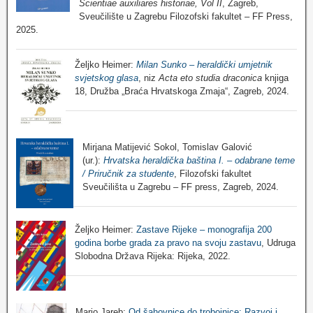
Scientiae auxiliares historiae, Vol II
, Zagreb,
Sveučilište u Zagrebu Filozofski fakultet – FF Press,
2025.
Željko Heimer:
Milan Sunko – heraldički umjetnik
svjetskog glasa
, niz
Acta eto studia draconica
knjiga
18, Družba „Braća Hrvatskoga Zmaja“, Zagreb, 2024.
Mirjana Matijević Sokol, Tomislav Galović
(ur.):
Hrvatska heraldička baština I. – odabrane teme
/ Priručnik za studente
, Filozofski fakultet
Sveučilišta u Zagrebu – FF press, Zagreb, 2024.
Željko Heimer:
Zastave Rijeke – monografija 200
godina borbe grada za pravo na svoju zastavu
, Udruga
Slobodna Država Rijeka: Rijeka, 2022.
Mario Jareb:
Od šahovnice do trobojnice: Razvoj i