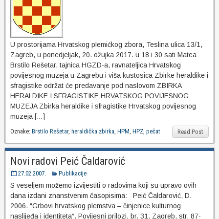
U prostorijama Hrvatskog plemićkog zbora, Teslina ulica 13/1,
Zagreb, u ponedjeljak, 20. ožujka 2017. u 18 i 30 sati Matea
Brstilo Rešetar, tajnica HGZD-a, ravnateljica Hrvatskog
povijesnog muzeja u Zagrebu i viša kustosica Zbirke heraldike i
sfragistike održat će predavanje pod naslovom ZBIRKA
HERALDIKE I SFRAGISTIKE HRVATSKOG POVIJESNOG
MUZEJA Zbirka heraldike i sfragistike Hrvatskog povijesnog
muzeja […]
Oznake:
Brstilo Rešetar
,
heraldička zbirka
,
HPM
,
HPZ
,
pečat
Read Post
Novi radovi Peić Čaldarović
27.02.2007.
Publikacije
S veseljem možemo izvijestiti o radovima koji su upravo ovih
dana izdani znanstvenim časopisima: Peić Čaldarović, D.
2006. “Grbovi hrvatskog plemstva – činjenice kulturnog
naslijeđa i identiteta“. Povijesni prilozi, br. 31. Zagreb, str. 87-