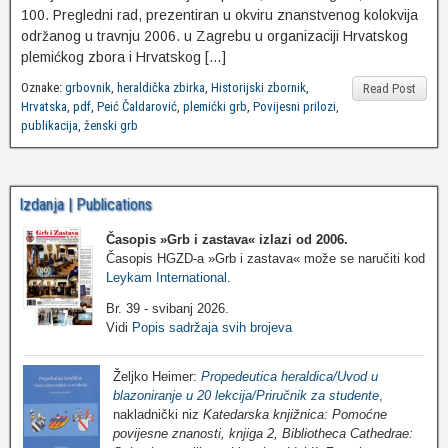
100. Pregledni rad, prezentiran u okviru znanstvenog kolokvija
održanog u travnju 2006. u Zagrebu u organizaciji Hrvatskog
plemićkog zbora i Hrvatskog […]
Oznake:
grbovnik
,
heraldička zbirka
,
Historijski zbornik
,
Read Post
Hrvatska
,
pdf
,
Peić Čaldarović
,
plemićki grb
,
Povijesni prilozi
,
publikacija
,
ženski grb
Izdanja | Publications
Časopis »Grb i zastava«
izlazi od 2006.
Časopis HGZD-a »Grb i zastava« može se naručiti kod
Leykam International
.
Br. 39 - svibanj 2026.
Vidi
Popis sadržaja svih brojeva
Željko Heimer:
Propedeutica heraldica/Uvod u
blazoniranje u 20 lekcija/Priručnik za studente
,
nakladnički niz
Katedarska knjižnica: Pomoćne
povijesne znanosti, knjiga 2, Bibliotheca Cathedrae: