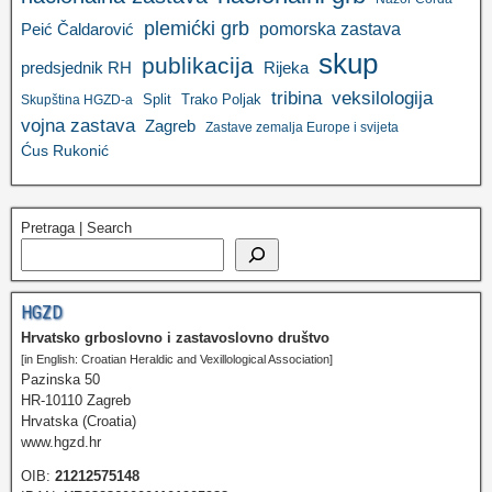
plemićki grb
pomorska zastava
Peić Čaldarović
skup
publikacija
predsjednik RH
Rijeka
tribina
veksilologija
Split
Trako Poljak
Skupština HGZD-a
vojna zastava
Zagreb
Zastave zemalja Europe i svijeta
Ćus Rukonić
Pretraga | Search
HGZD
Hrvatsko grboslovno i zastavoslovno društvo
[in English: Croatian Heraldic and Vexillological Association]
Pazinska 50
HR-10110 Zagreb
Hrvatska (Croatia)
www.hgzd.hr
OIB:
21212575148