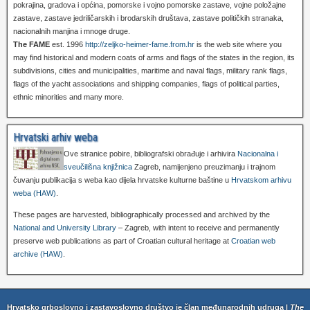
pokrajina, gradova i općina, pomorske i vojno pomorske zastave, vojne položajne
zastave, zastave jedriličarskih i brodarskih društava, zastave političkih stranaka,
nacionalnih manjina i mnoge druge.
The FAME
est. 1996
http://zeljko-heimer-fame.from.hr
is the web site where you
may find historical and modern coats of arms and flags of the states in the region, its
subdivisions, cities and municipalities, maritime and naval flags, military rank flags,
flags of the yacht associations and shipping companies, flags of political parties,
ethnic minorities and many more.
Hrvatski arhiv weba
Ove stranice pobire, bibliografski obrađuje i arhivira
Nacionalna i
sveučilišna knjižnica
Zagreb, namijenjeno preuzimanju i trajnom
čuvanju publikacija s weba kao dijela hrvatske kulturne baštine u
Hrvatskom arhivu
weba (HAW)
.
These pages are harvested, bibliographically processed and archived by the
National and University Library
– Zagreb, with intent to receive and permanently
preserve web publications as part of Croatian cultural heritage at
Croatian web
archive (HAW)
.
Hrvatsko grboslovno i zastavoslovno društvo je član međunarodnih udruga |
The