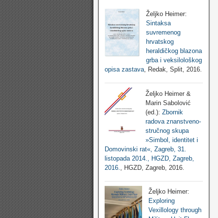
Željko Heimer:
Sintaksa
suvremenog
hrvatskog
heraldičkog blazona
grba i veksilološkog
opisa zastava
, Redak, Split, 2016.
Željko Heimer &
Marin Sabolović
(ed.):
Zbornik
radova znanstveno-
stručnog skupa
»Simbol, identitet i
Domovinski rat«, Zagreb, 31.
listopada 2014., HGZD, Zagreb,
2016.
, HGZD, Zagreb, 2016.
Željko Heimer:
Exploring
Vexillology through