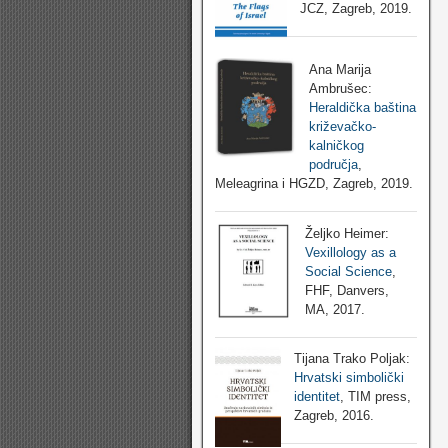
JCZ, Zagreb, 2019.
Ana Marija
Ambrušec:
Heraldička baština
križevačko-
kalničkog
područja
,
Meleagrina i HGZD, Zagreb, 2019.
Željko Heimer:
Vexillology as a
Social Science
,
FHF, Danvers,
MA, 2017.
Tijana Trako Poljak:
Hrvatski simbolički
identitet
, TIM press,
Zagreb, 2016.