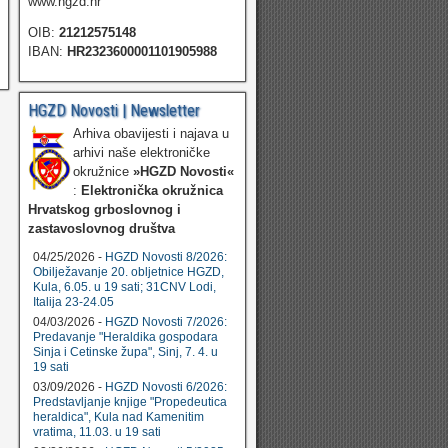
www.hgzd.hr
OIB:
21212575148
IBAN:
HR2323600001101905988
HGZD Novosti | Newsletter
Arhiva obavijesti i najava u
arhivi naše elektroničke
okružnice
»HGZD Novosti«
:
Elektronička okružnica
Hrvatskog grboslovnog i
zastavoslovnog društva
04/25/2026 -
HGZD Novosti 8/2026:
Obilježavanje 20. obljetnice HGZD,
Kula, 6.05. u 19 sati; 31CNV Lodi,
Italija 23-24.05
04/03/2026 -
HGZD Novosti 7/2026:
Predavanje "Heraldika gospodara
Sinja i Cetinske župa", Sinj, 7. 4. u
19 sati
03/09/2026 -
HGZD Novosti 6/2026:
Predstavljanje knjige "Propedeutica
heraldica", Kula nad Kamenitim
vratima, 11.03. u 19 sati