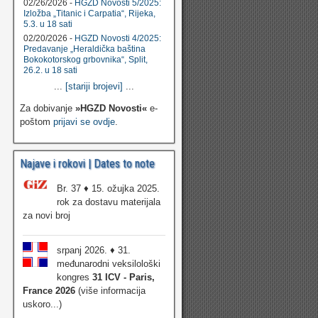
02/26/2026 -
HGZD Novosti 5/2025:
Izložba „Titanic i Carpatia“, Rijeka,
5.3. u 18 sati
02/20/2026 -
HGZD Novosti 4/2025:
Predavanje „Heraldička baština
Bokokotorskog grbovnika“, Split,
26.2. u 18 sati
...
[stariji brojevi]
...
Za dobivanje
»HGZD Novosti«
e-
poštom
prijavi se ovdje
.
Najave i rokovi | Dates to note
Br. 37 ♦ 15. ožujka 2025.
rok za dostavu materijala
za novi broj
srpanj 2026. ♦ 31.
međunarodni veksilološki
kongres
31 ICV - Paris,
France 2026
(više informacija
uskoro...)