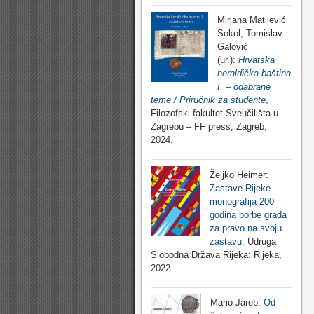
Mirjana Matijević
Sokol, Tomislav
Galović
(ur.):
Hrvatska
heraldička baština
I. – odabrane
teme / Priručnik za studente
,
Filozofski fakultet Sveučilišta u
Zagrebu – FF press, Zagreb,
2024.
Željko Heimer:
Zastave Rijeke –
monografija 200
godina borbe grada
za pravo na svoju
zastavu
, Udruga
Slobodna Država Rijeka: Rijeka,
2022.
Mario Jareb:
Od