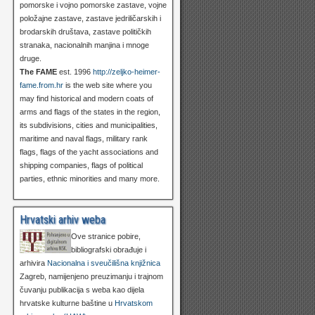
pomorske i vojno pomorske zastave, vojne
položajne zastave, zastave jedriličarskih i
brodarskih društava, zastave političkih
stranaka, nacionalnih manjina i mnoge
druge.
The FAME
est. 1996
http://zeljko-heimer-
fame.from.hr
is the web site where you
may find historical and modern coats of
arms and flags of the states in the region,
its subdivisions, cities and municipalities,
maritime and naval flags, military rank
flags, flags of the yacht associations and
shipping companies, flags of political
parties, ethnic minorities and many more.
Hrvatski arhiv weba
Ove stranice pobire,
bibliografski obrađuje i
arhivira
Nacionalna i sveučilišna knjižnica
Zagreb, namijenjeno preuzimanju i trajnom
čuvanju publikacija s weba kao dijela
hrvatske kulturne baštine u
Hrvatskom