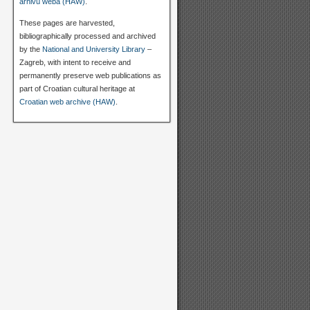
arhivu weba (HAW)
.
These pages are harvested,
bibliographically processed and archived
by the
National and University Library
–
Zagreb, with intent to receive and
permanently preserve web publications as
part of Croatian cultural heritage at
Croatian web archive (HAW)
.