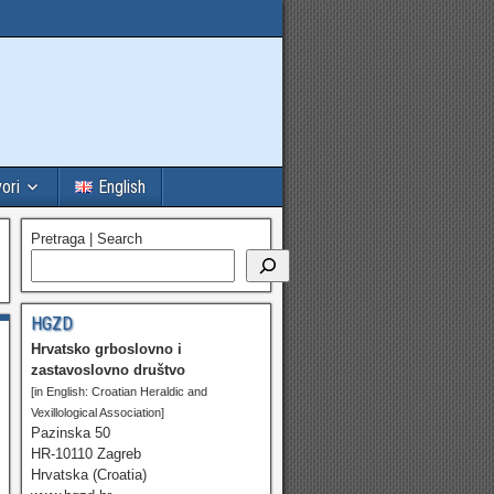
vori
English
Pretraga | Search
HGZD
Hrvatsko grboslovno i
zastavoslovno društvo
[in English: Croatian Heraldic and
Vexillological Association]
Pazinska 50
HR-10110 Zagreb
Hrvatska (Croatia)