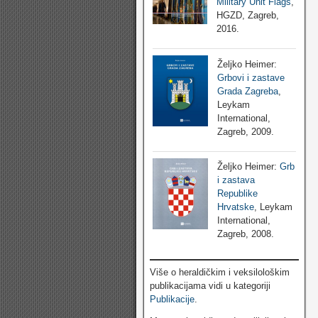
Military Unit Flags
,
HGZD, Zagreb,
2016.
Željko Heimer:
Grbovi i zastave
Grada Zagreba
,
Leykam
International,
Zagreb, 2009.
Željko Heimer:
Grb
i zastava
Republike
Hrvatske
, Leykam
International,
Zagreb, 2008.
Više o heraldičkim i veksilološkim
publikacijama vidi u kategoriji
Publikacije
.