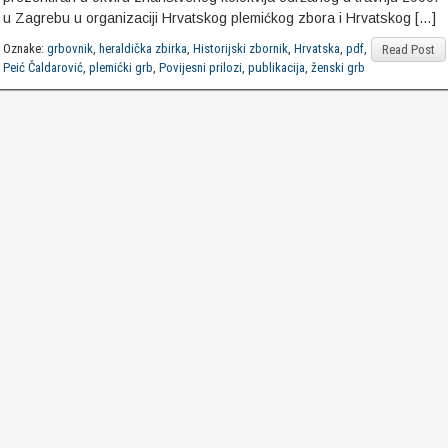
u Zagrebu u organizaciji Hrvatskog plemićkog zbora i Hrvatskog […]
Oznake:
grbovnik
,
heraldička zbirka
,
Historijski zbornik
,
Hrvatska
,
pdf
,
Read Post
Peić Čaldarović
,
plemićki grb
,
Povijesni prilozi
,
publikacija
,
ženski grb