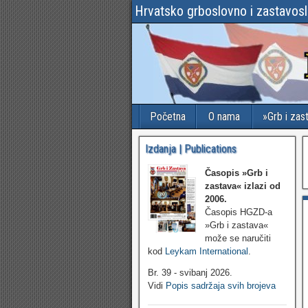
Hrvatsko grboslovno i zastavos
Početna
O nama
»Grb i zas
Izdanja | Publications
Časopis »Grb i
zastava«
izlazi od
2006.
Časopis HGZD-a
»Grb i zastava«
može se naručiti
kod
Leykam International
.
Br. 39 - svibanj 2026.
Vidi
Popis sadržaja svih brojeva