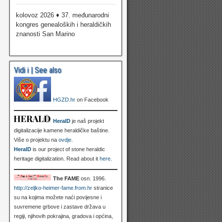
kolovoz 2026 ♦ 37. međunarodni
kongres genealoških i heraldičkih
znanosti San Marino
Vidi i | See also
HGZD.hr
on Facebook
HeralD
je naš projekt
digitalizacije kamene heraldičke baštine.
Više o projektu na
ovdje
.
HeralD
is our project of stone heraldic
heritage digitalization. Read about it
here
.
The FAME
osn. 1996.
http://zeljko-heimer-fame.from.hr
stranice
su na kojima možete naći povijesne i
suvremene grbove i zastave država u
regiji, njihovih pokrajina, gradova i općina,