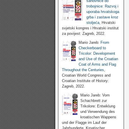
šahovnice do
trobojnice: Razvoj i
uporaba hrvatskoga
grba i zastave kroz
stoljeća
, Hrvatski
svjetski kongres i Hrvatski institut
za povijest: Zagreb, 2022.
Mario Jareb:
From
Checkerboard to
Tricolor: Development
and Use of the Croatian
Coat of Arms and Flag
Throughout the Centuries
,
Croatian World Congress and
Croatian Institute of History:
Zagreb, 2022.
Mario Jareb: Vom
Schachbrett zur
Trikolore: Entwiklung
und Verwendung des
kroatischen Wappens
und der Flagge im Lauf der
Jahrhunderte, Kroatischer