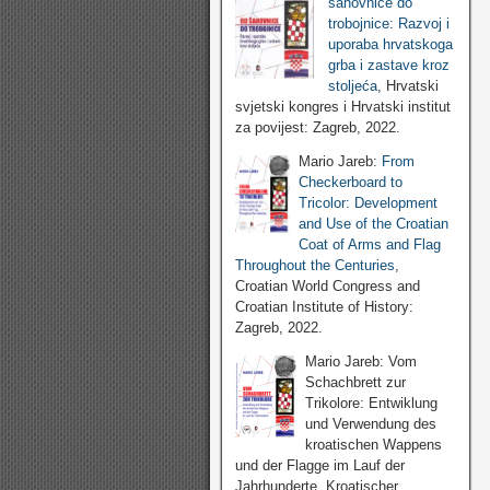
šahovnice do
trobojnice: Razvoj i
uporaba hrvatskoga
grba i zastave kroz
stoljeća
, Hrvatski
svjetski kongres i Hrvatski institut
za povijest: Zagreb, 2022.
Mario Jareb:
From
Checkerboard to
Tricolor: Development
and Use of the Croatian
Coat of Arms and Flag
Throughout the Centuries
,
Croatian World Congress and
Croatian Institute of History:
Zagreb, 2022.
Mario Jareb: Vom
Schachbrett zur
Trikolore: Entwiklung
und Verwendung des
kroatischen Wappens
und der Flagge im Lauf der
Jahrhunderte, Kroatischer