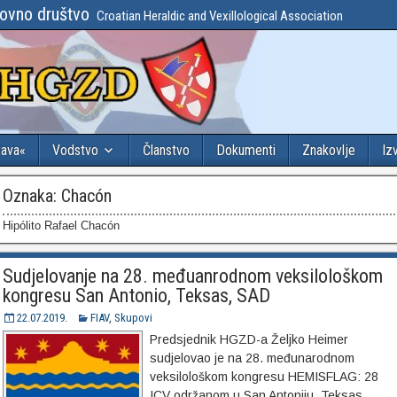
lovno društvo
Croatian Heraldic and Vexillological Association
tava«
Vodstvo
Članstvo
Dokumenti
Znakovlje
Iz
Oznaka:
Chacón
Hipólito Rafael Chacón
Sudjelovanje na 28. međuanrodnom veksilološkom
kongresu San Antonio, Teksas, SAD
22.07.2019.
FIAV
,
Skupovi
Predsjednik HGZD-a Željko Heimer
sudjelovao je na 28. međunarodnom
veksilološkom kongresu HEMISFLAG: 28
ICV održanom u San Antoniju, Teksas,