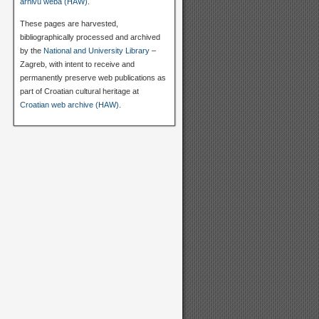
arhivu weba (HAW)
.
These pages are harvested,
bibliographically processed and archived
by the
National and University Library
–
Zagreb, with intent to receive and
permanently preserve web publications as
part of Croatian cultural heritage at
Croatian web archive (HAW)
.