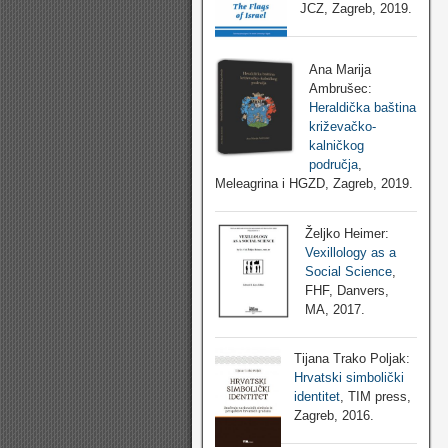
JCZ, Zagreb, 2019.
Ana Marija
Ambrušec:
Heraldička baština
križevačko-
kalničkog
područja
,
Meleagrina i HGZD, Zagreb, 2019.
Željko Heimer:
Vexillology as a
Social Science
,
FHF, Danvers,
MA, 2017.
Tijana Trako Poljak:
Hrvatski simbolički
identitet
, TIM press,
Zagreb, 2016.