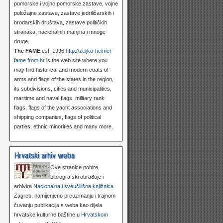
pomorske i vojno pomorske zastave, vojne
položajne zastave, zastave jedriličarskih i
brodarskih društava, zastave političkih
stranaka, nacionalnih manjina i mnoge
druge.
The FAME
est. 1996
http://zeljko-heimer-
fame.from.hr
is the web site where you
may find historical and modern coats of
arms and flags of the states in the region,
its subdivisions, cities and municipalities,
maritime and naval flags, military rank
flags, flags of the yacht associations and
shipping companies, flags of political
parties, ethnic minorities and many more.
Hrvatski arhiv weba
Ove stranice pobire,
bibliografski obrađuje i
arhivira
Nacionalna i sveučilišna knjižnica
Zagreb, namijenjeno preuzimanju i trajnom
čuvanju publikacija s weba kao dijela
hrvatske kulturne baštine u
Hrvatskom