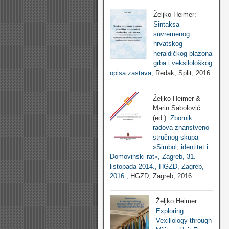
Željko Heimer:
Sintaksa
suvremenog
hrvatskog
heraldičkog blazona
grba i veksilološkog
opisa zastava
, Redak, Split, 2016.
Željko Heimer &
Marin Sabolović
(ed.):
Zbornik
radova znanstveno-
stručnog skupa
»Simbol, identitet i
Domovinski rat«, Zagreb, 31.
listopada 2014., HGZD, Zagreb,
2016.
, HGZD, Zagreb, 2016.
Željko Heimer:
Exploring
Vexillology through