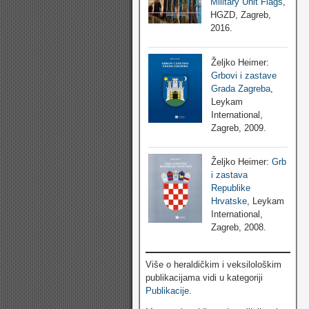
Military Unit Flags
,
HGZD, Zagreb,
2016.
Željko Heimer:
Grbovi i zastave
Grada Zagreba
,
Leykam
International,
Zagreb, 2009.
Željko Heimer:
Grb
i zastava
Republike
Hrvatske
, Leykam
International,
Zagreb, 2008.
Više o heraldičkim i veksilološkim
publikacijama vidi u kategoriji
Publikacije
.