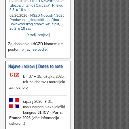
02/26/2026 -
HGZD Novosti 5/2025:
Izložba „Titanic i Carpatia“, Rijeka,
5.3. u 18 sati
02/20/2026 -
HGZD Novosti 4/2025:
Predavanje „Heraldička baština
Bokokotorskog grbovnika“, Split,
26.2. u 18 sati
...
[stariji brojevi]
...
Za dobivanje
»HGZD Novosti«
e-
poštom
prijavi se ovdje
.
Najave i rokovi | Dates to note
Br. 37 ♦ 15. ožujka 2025.
rok za dostavu materijala
za novi broj
srpanj 2026. ♦ 31.
međunarodni veksilološki
kongres
31 ICV - Paris,
France 2026
(više informacija
uskoro...)