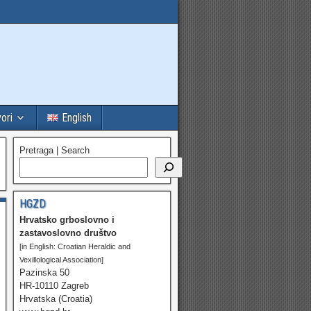
vori
English
Pretraga | Search
HGZD
Hrvatsko grboslovno i
zastavoslovno društvo
[in English: Croatian Heraldic and
Vexillological Association]
Pazinska 50
HR-10110 Zagreb
Hrvatska (Croatia)