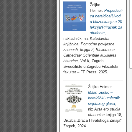
Željko
Heimer:
Propedeuti
ca heraldica/Uvod
u blazoniranje u 20
lekcija/Priručnik za
studente
,
nakladnički niz
Katedarska
knjižnica: Pomoćne povijesne
znanosti, knjiga 2, Bibliotheca
Cathedrae: Scientiae auxiliares
historiae, Vol II
, Zagreb,
Sveučilište u Zagrebu Filozofski
fakultet – FF Press, 2025.
Željko Heimer:
Milan Sunko –
heraldički umjetnik
svjetskog glasa
,
niz
Acta eto studia
draconica
knjiga 18,
Družba „Braća Hrvatskoga Zmaja“,
Zagreb, 2024.