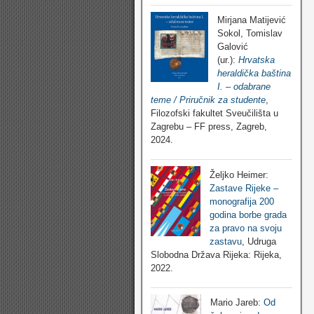
Mirjana Matijević
Sokol, Tomislav
Galović
(ur.):
Hrvatska
heraldička baština
I. – odabrane
teme / Priručnik za studente
,
Filozofski fakultet Sveučilišta u
Zagrebu – FF press, Zagreb,
2024.
Željko Heimer:
Zastave Rijeke –
monografija 200
godina borbe grada
za pravo na svoju
zastavu
, Udruga
Slobodna Država Rijeka: Rijeka,
2022.
Mario Jareb:
Od