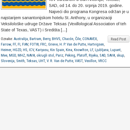
SAD, od 14. do 20. srpnja 2019. godine.
Najveći dio programa Kongresa održan je u
najstarijem sanantonijskom hotelu St. Anthony, u organizaciji
Veksilološke udruge Države Teksas (Vexillological Association of teh
State of Texas, VAST) i Središta […]
Oznake:
Australija
,
Bartram
,
Berry
,
BHVS
,
Chacón
,
Čile
,
CONAVEX
,
Read Post
Farrow
,
FF
,
FI
,
FIAV
,
FOTW
,
FRC
,
Grieve
,
H. P. Van de Putte
,
Hartvigsen
,
Heimer
,
HGZD
,
HS
,
ICV
,
Kariyasu
,
Kin Spain
,
Kina
,
Knowlton
,
LF
,
Ljubljana
,
Lupant
,
Mee
,
MGD
,
MHZ
,
NAVA
,
okrugli stol
,
Pariz
,
Peking
,
Platoff
,
Rijeka
,
SAD
,
SAVA
,
skup
,
Slovenija
,
Smith
,
Teksas
,
UHT
,
V. R. Van de Putte
,
VAST
,
Vexillon
,
VRCC