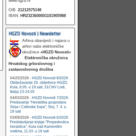
www.hgzd.hr
OIB:
21212575148
IBAN:
HR2323600001101905988
HGZD Novosti | Newsletter
Arhiva obavijesti i najava u
arhivi naše elektroničke
okružnice
»HGZD Novosti«
:
Elektronička okružnica
Hrvatskog grboslovnog i
zastavoslovnog društva
04/25/2026 -
HGZD Novosti 8/2026:
Obilježavanje 20. obljetnice HGZD,
Kula, 6.05. u 19 sati; 31CNV Lodi,
Italija 23-24.05
04/03/2026 -
HGZD Novosti 7/2026:
Predavanje "Heraldika gospodara
Sinja i Cetinske župa", Sinj, 7. 4. u
19 sati
03/09/2026 -
HGZD Novosti 6/2026:
Predstavljanje knjige "Propedeutica
heraldica", Kula nad Kamenitim
vratima, 11.03. u 19 sati