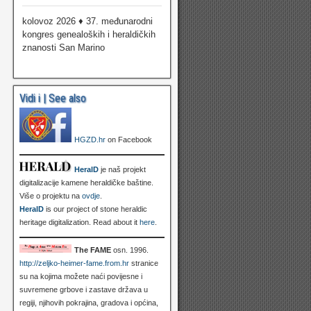
kolovoz 2026 ♦ 37. međunarodni
kongres genealoških i heraldičkih
znanosti San Marino
Vidi i | See also
HGZD.hr
on Facebook
HeralD
je naš projekt
digitalizacije kamene heraldičke baštine.
Više o projektu na
ovdje
.
HeralD
is our project of stone heraldic
heritage digitalization. Read about it
here
.
The FAME
osn. 1996.
http://zeljko-heimer-fame.from.hr
stranice
su na kojima možete naći povijesne i
suvremene grbove i zastave država u
regiji, njihovih pokrajina, gradova i općina,