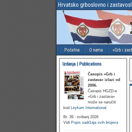
Hrvatsko grboslovno i zastavos
Početna
O nama
»Grb i zas
Izdanja | Publications
Časopis »Grb i
zastava«
izlazi od
2006.
Časopis HGZD-a
»Grb i zastava«
može se naručiti
kod
Leykam International
.
Br. 39 - svibanj 2026.
Vidi
Popis sadržaja svih brojeva