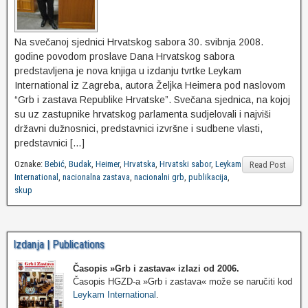
Na svečanoj sjednici Hrvatskog sabora 30. svibnja 2008.
godine povodom proslave Dana Hrvatskog sabora
predstavljena je nova knjiga u izdanju tvrtke Leykam
International iz Zagreba, autora Željka Heimera pod naslovom
“Grb i zastava Republike Hrvatske”. Svečana sjednica, na kojoj
su uz zastupnike hrvatskog parlamenta sudjelovali i najviši
državni dužnosnici, predstavnici izvršne i sudbene vlasti,
predstavnici […]
Oznake:
Bebić
,
Budak
,
Heimer
,
Hrvatska
,
Hrvatski sabor
,
Leykam
Read Post
International
,
nacionalna zastava
,
nacionalni grb
,
publikacija
,
skup
Izdanja | Publications
Časopis »Grb i zastava«
izlazi od 2006.
Časopis HGZD-a »Grb i zastava« može se naručiti kod
Leykam International
.