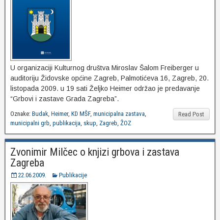
U organizaciji Kulturnog društva Miroslav Šalom Freiberger u
auditoriju Židovske općine Zagreb, Palmotićeva 16, Zagreb, 20.
listopada 2009. u 19 sati Željko Heimer održao je predavanje
“Grbovi i zastave Grada Zagreba”.
Oznake:
Budak
,
Heimer
,
KD MŠF
,
municipalna zastava
,
Read Post
municipalni grb
,
publikacija
,
skup
,
Zagreb
,
ŽOZ
Zvonimir Milčec o knjizi grbova i zastava
Zagreba
22.06.2009.
Publikacije