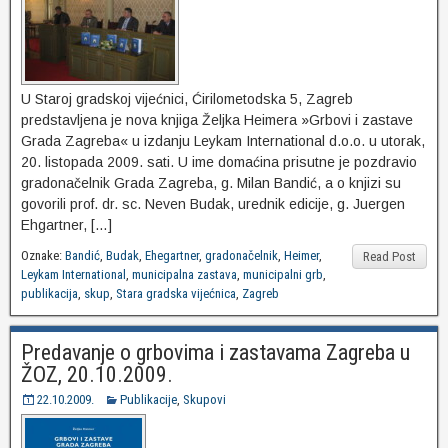
U Staroj gradskoj vijećnici, Ćirilometodska 5, Zagreb
predstavljena je nova knjiga Željka Heimera »Grbovi i zastave
Grada Zagreba« u izdanju Leykam International d.o.o. u utorak,
20. listopada 2009. sati. U ime domaćina prisutne je pozdravio
gradonačelnik Grada Zagreba, g. Milan Bandić, a o knjizi su
govorili prof. dr. sc. Neven Budak, urednik edicije, g. Juergen
Ehgartner, […]
Oznake:
Bandić
,
Budak
,
Ehegartner
,
gradonačelnik
,
Heimer
,
Read Post
Leykam International
,
municipalna zastava
,
municipalni grb
,
publikacija
,
skup
,
Stara gradska vijećnica
,
Zagreb
Predavanje o grbovima i zastavama Zagreba u
ŽOZ, 20.10.2009.
22.10.2009.
Publikacije
,
Skupovi