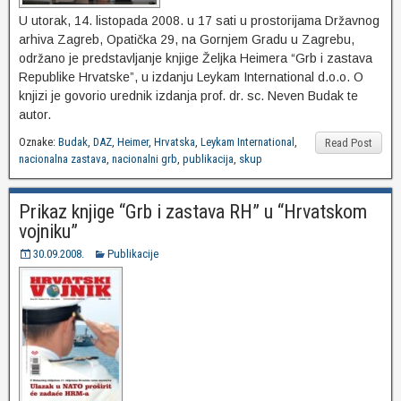
U utorak, 14. listopada 2008. u 17 sati u prostorijama Državnog
arhiva Zagreb, Opatička 29, na Gornjem Gradu u Zagrebu,
održano je predstavljanje knjige Željka Heimera “Grb i zastava
Republike Hrvatske”, u izdanju Leykam International d.o.o. O
knjizi je govorio urednik izdanja prof. dr. sc. Neven Budak te
autor.
Oznake:
Budak
,
DAZ
,
Heimer
,
Hrvatska
,
Leykam International
,
Read Post
nacionalna zastava
,
nacionalni grb
,
publikacija
,
skup
Prikaz knjige “Grb i zastava RH” u “Hrvatskom
vojniku”
30.09.2008.
Publikacije