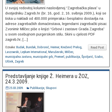
U svojoj redovitoj kolumni naslovljenoj “Zagrebačka plava” u
dvotjedniku Zagreb.hr (br. 16, god. 2, 16. svibnja 2009.), koji se
tiska u nakladi od 400.000 primjeraka i besplatno dostavlja na
adrese zagrebačkih domaćinstava, legendarni zagrebački pisac
Zvonimir Milčec piše o knjizi “Grbovi i zastave Grada Zagreba”
u svom osebujnom purgerskom stilu. Skini u cjelosti PDF
zagreb.hr, […]
Oznake:
Budak
,
Bundak
,
Dobronić
,
Heimer
,
Knežević Prelog
,
Read Post
Laszowski
,
Leykam International
,
Maruševski
,
Milčec
,
municipalna zastava
,
municipalni grb
,
Premerl
,
publikacija
,
Špoljarić
,
Szabo
,
Ulčnik
,
Zagreb
Predstavljanje knjige Ž. Heimera u ŽOZ,
24.3.2009.
25.03.2009.
Publikacije
,
Skupovi