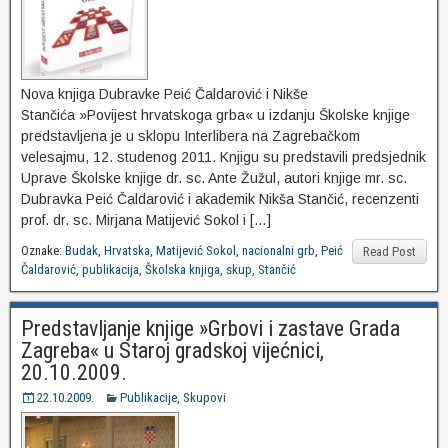
Nova knjiga Dubravke Peić Čaldarović i Nikše
Stančića »Povijest hrvatskoga grba« u izdanju Školske knjige
predstavljena je u sklopu Interlibera na Zagrebačkom
velesajmu, 12. studenog 2011. Knjigu su predstavili predsjednik
Uprave Školske knjige dr. sc. Ante Žužul, autori knjige mr. sc.
Dubravka Peić Čaldarović i akademik Nikša Stančić, recenzenti
prof. dr. sc. Mirjana Matijević Sokol i […]
Oznake:
Budak
,
Hrvatska
,
Matijević Sokol
,
nacionalni grb
,
Peić
Read Post
Čaldarović
,
publikacija
,
Školska knjiga
,
skup
,
Stančić
Predstavljanje knjige »Grbovi i zastave Grada
Zagreba« u Staroj gradskoj vijećnici,
20.10.2009.
22.10.2009.
Publikacije
,
Skupovi