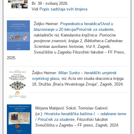
Br. 39 - svibanj 2026.
Vidi
Popis sadržaja svih brojeva
Željko Heimer:
Propedeutica heraldica/Uvod u
blazoniranje u 20 lekcija/Priručnik za studente
,
nakladnički niz
Katedarska knjižnica: Pomoćne
povijesne znanosti, knjiga 2, Bibliotheca Cathedrae:
Scientiae auxiliares historiae, Vol II
, Zagreb,
Sveučilište u Zagrebu Filozofski fakultet – FF Press,
2025.
Željko Heimer:
Milan Sunko – heraldički umjetnik
svjetskog glasa
, niz
Acta eto studia draconica
knjiga
18, Družba „Braća Hrvatskoga Zmaja“, Zagreb, 2024.
Mirjana Matijević Sokol, Tomislav Galović
(ur.):
Hrvatska heraldička baština I. – odabrane teme
/ Priručnik za studente
, Filozofski fakultet
Sveučilišta u Zagrebu – FF press, Zagreb, 2024.