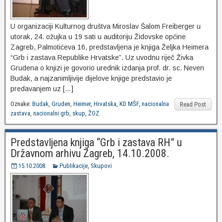
U organizaciji Kulturnog društva Miroslav Šalom Freiberger u
utorak, 24. ožujka u 19 sati u auditoriju Židovske općine
Zagreb, Palmotićeva 16, predstavljena je knjiga Željka Heimera
“Grb i zastava Republike Hrvatske”. Uz uvodnu riječ Živka
Grudena o knjizi je govorio urednik izdanja prof. dr. sc. Neven
Budak, a najzanimljivije dijelove knjige predstavio je
predavanjem uz […]
Oznake:
Budak
,
Gruden
,
Heimer
,
Hrvatska
,
KD MŠF
,
nacionalna
Read Post
zastava
,
nacionalni grb
,
skup
,
ŽOZ
Predstavljena knjiga “Grb i zastava RH” u
Državnom arhivu Zagreb, 14.10.2008.
15.10.2008.
Publikacije
,
Skupovi