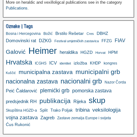
More on heraldic and vexilloligcal publications see in the category
Publications
.
Oznake | Tags
Brstilo Rešetar
DBHZ
Bosna i Hercegovina
Božić
Cres
FIAV
DZKG
Domovinski rat
FFZG
Festival umjetničkih zastavica
Heimer
Galović
heraldika
HGZD
HPM
Horvat
Hrvatska
ICV
izložba
KHDP
ICGHS
kongres
identitet
municipalni grb
municipalna zastava
Kuščić
nacionalni grb
nacionalna zastava
Nazor Čorda
plemićki grb
pomorska zastava
Peić Čaldarović
skup
publikacija
predsjednik RH
Rijeka
tribina
veksilologija
Split
Trako Poljak
Skupština HGZD-a
vojna zastava
Zagreb
Zastave zemalja Europe i svijeta
Ćus Rukonić