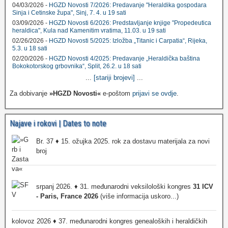
04/03/2026 -
HGZD Novosti 7/2026: Predavanje "Heraldika gospodara
Sinja i Cetinske župa", Sinj, 7. 4. u 19 sati
03/09/2026 -
HGZD Novosti 6/2026: Predstavljanje knjige "Propedeutica
heraldica", Kula nad Kamenitim vratima, 11.03. u 19 sati
02/26/2026 -
HGZD Novosti 5/2025: Izložba „Titanic i Carpatia“, Rijeka,
5.3. u 18 sati
02/20/2026 -
HGZD Novosti 4/2025: Predavanje „Heraldička baština
Bokokotorskog grbovnika“, Split, 26.2. u 18 sati
...
[stariji brojevi]
...
Za dobivanje
»HGZD Novosti«
e-poštom
prijavi se ovdje
.
Najave i rokovi | Dates to note
Br. 37 ♦ 15. ožujka 2025. rok za dostavu materijala za novi
broj
srpanj 2026. ♦ 31. međunarodni veksilološki kongres
31 ICV
- Paris, France 2026
(više informacija uskoro...)
kolovoz 2026 ♦ 37. međunarodni kongres genealoških i heraldičkih