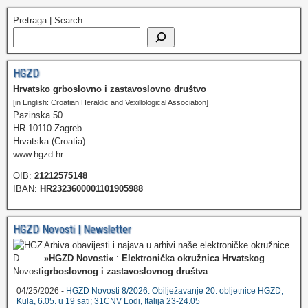
Pretraga | Search
HGZD
Hrvatsko grboslovno i zastavoslovno društvo
[in English: Croatian Heraldic and Vexillological Association]
Pazinska 50
HR-10110 Zagreb
Hrvatska (Croatia)
www.hgzd.hr
OIB:
21212575148
IBAN:
HR2323600001101905988
HGZD Novosti | Newsletter
Arhiva obavijesti i najava u arhivi naše elektroničke okružnice
»HGZD Novosti«
:
Elektronička okružnica Hrvatskog
grboslovnog i zastavoslovnog društva
04/25/2026 -
HGZD Novosti 8/2026: Obilježavanje 20. obljetnice HGZD,
Kula, 6.05. u 19 sati; 31CNV Lodi, Italija 23-24.05