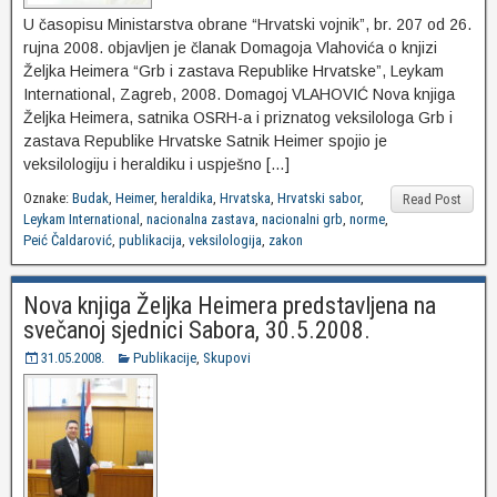
U časopisu Ministarstva obrane “Hrvatski vojnik”, br. 207 od 26.
rujna 2008. objavljen je članak Domagoja Vlahovića o knjizi
Željka Heimera “Grb i zastava Republike Hrvatske”, Leykam
International, Zagreb, 2008. Domagoj VLAHOVIĆ Nova knjiga
Željka Heimera, satnika OSRH-a i priznatog veksilologa Grb i
zastava Republike Hrvatske Satnik Heimer spojio je
veksilologiju i heraldiku i uspješno […]
Oznake:
Budak
,
Heimer
,
heraldika
,
Hrvatska
,
Hrvatski sabor
,
Read Post
Leykam International
,
nacionalna zastava
,
nacionalni grb
,
norme
,
Peić Čaldarović
,
publikacija
,
veksilologija
,
zakon
Nova knjiga Željka Heimera predstavljena na
svečanoj sjednici Sabora, 30.5.2008.
31.05.2008.
Publikacije
,
Skupovi