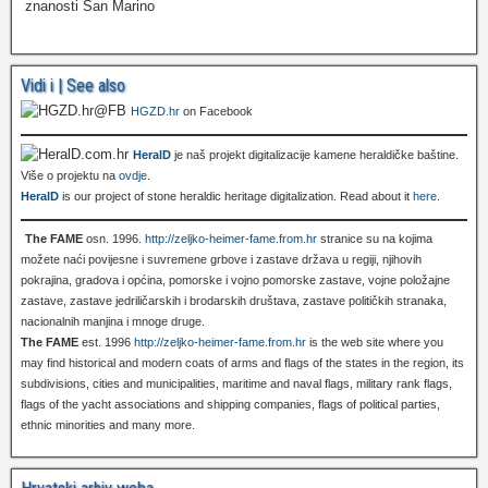
znanosti San Marino
Vidi i | See also
HGZD.hr
on Facebook
HeralD
je naš projekt digitalizacije kamene heraldičke baštine.
Više o projektu na
ovdje
.
HeralD
is our project of stone heraldic heritage digitalization. Read about it
here
.
The FAME
osn. 1996.
http://zeljko-heimer-fame.from.hr
stranice su na kojima
možete naći povijesne i suvremene grbove i zastave država u regiji, njihovih
pokrajina, gradova i općina, pomorske i vojno pomorske zastave, vojne položajne
zastave, zastave jedriličarskih i brodarskih društava, zastave političkih stranaka,
nacionalnih manjina i mnoge druge.
The FAME
est. 1996
http://zeljko-heimer-fame.from.hr
is the web site where you
may find historical and modern coats of arms and flags of the states in the region, its
subdivisions, cities and municipalities, maritime and naval flags, military rank flags,
flags of the yacht associations and shipping companies, flags of political parties,
ethnic minorities and many more.