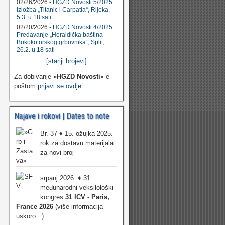
02/26/2026 -
HGZD Novosti 5/2025:
Izložba „Titanic i Carpatia“, Rijeka,
5.3. u 18 sati
02/20/2026 -
HGZD Novosti 4/2025:
Predavanje „Heraldička baština
Bokokotorskog grbovnika“, Split,
26.2. u 18 sati
...
[stariji brojevi]
...
Za dobivanje
»HGZD Novosti«
e-
poštom
prijavi se ovdje
.
Najave i rokovi | Dates to note
Br. 37 ♦ 15. ožujka 2025.
rok za dostavu materijala
za novi broj
srpanj 2026. ♦ 31.
međunarodni veksilološki
kongres
31 ICV - Paris,
France 2026
(više informacija
uskoro...)