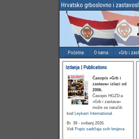
Hrvatsko grboslovno i zastavos
Početna
O nama
»Grb i zas
Izdanja | Publications
Časopis »Grb i
zastava«
izlazi od
2006.
Časopis HGZD-a
»Grb i zastava«
može se naručiti
kod
Leykam International
.
Br. 39 - svibanj 2026.
Vidi
Popis sadržaja svih brojeva