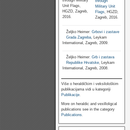
through
Military Unit
Flags
, HGZD,
Zagreb, 2016.
Željko Heimer:
Grbovi i zastave
Grada Zagreba
, Leykam
International, Zagreb, 2009.
Željko Heimer:
Grb i zastava
Republike Hrvatske
, Leykam
International, Zagreb, 2008.
Više o heraldičkim i veksilološkim
publikacijama vidi u kategoriji
Publikacije
.
More on heraldic and vexilloligcal
publications see in the category
Publications
.