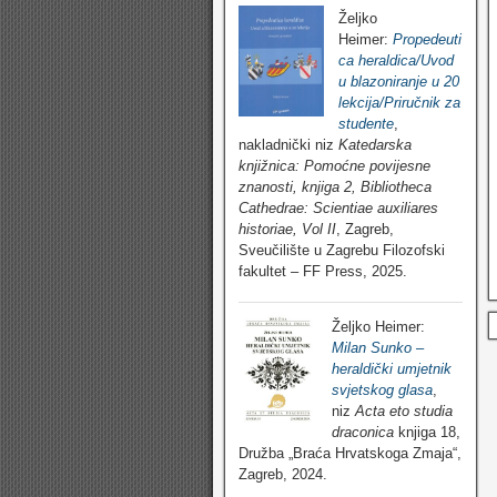
Željko
Heimer:
Propedeuti
ca heraldica/Uvod
u blazoniranje u 20
lekcija/Priručnik za
studente
,
nakladnički niz
Katedarska
knjižnica: Pomoćne povijesne
znanosti, knjiga 2, Bibliotheca
Cathedrae: Scientiae auxiliares
historiae, Vol II
, Zagreb,
Sveučilište u Zagrebu Filozofski
fakultet – FF Press, 2025.
Željko Heimer:
Milan Sunko –
heraldički umjetnik
svjetskog glasa
,
niz
Acta eto studia
draconica
knjiga 18,
Družba „Braća Hrvatskoga Zmaja“,
Zagreb, 2024.