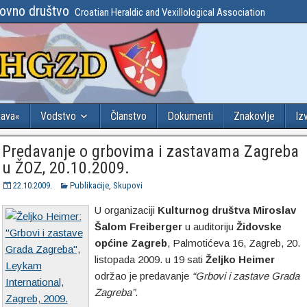
lovno društvo
Croatian Heraldic and Vexillological Association
tava«
Vodstvo
Članstvo
Dokumenti
Znakovlje
Iz
Predavanje o grbovima i zastavama Zagreba
u ŽOZ, 20.10.2009.
22.10.2009.
Publikacije
,
Skupovi
U organizaciji
Kulturnog društva Miroslav
Šalom Freiberger
u auditoriju
Židovske
općine Zagreb
, Palmotićeva 16, Zagreb, 20.
listopada 2009. u 19 sati
Željko Heimer
održao je predavanje
“Grbovi i zastave Grada
Zagreba”
.