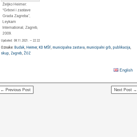
Željko Heimer:
“Grbovi i zastave
Grada Zagreba”,
Leykam
International, Zagreb,
2009.
Updated: 08.11.2021. — 22:22
Oznake:
Budak
,
Heimer
,
KD MŠF
,
municipalna zastava
,
municipalni grb
,
publikacija
,
skup
,
Zagreb
,
ŽOZ
English
← Previous Post
Next Post →