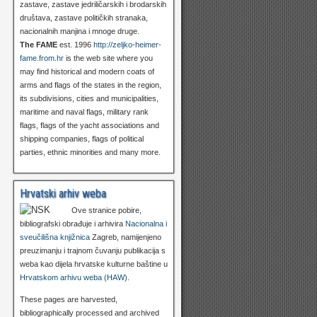
zastave, zastave jedriličarskih i brodarskih
društava, zastave političkih stranaka,
nacionalnih manjina i mnoge druge.
The FAME
est. 1996
http://zeljko-heimer-
fame.from.hr
is the web site where you
may find historical and modern coats of
arms and flags of the states in the region,
its subdivisions, cities and municipalities,
maritime and naval flags, military rank
flags, flags of the yacht associations and
shipping companies, flags of political
parties, ethnic minorities and many more.
Hrvatski arhiv weba
Ove stranice pobire,
bibliografski obrađuje i arhivira
Nacionalna i
sveučilišna knjižnica
Zagreb, namijenjeno
preuzimanju i trajnom čuvanju publikacija s
weba kao dijela hrvatske kulturne baštine u
Hrvatskom arhivu weba (HAW)
.
These pages are harvested,
bibliographically processed and archived