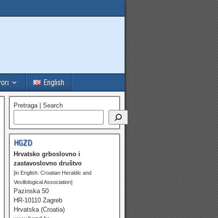
vori
English
Pretraga | Search
HGZD
Hrvatsko grboslovno i
zastavoslovno društvo
[in English: Croatian Heraldic and
Vexillological Association]
Pazinska 50
HR-10110 Zagreb
Hrvatska (Croatia)