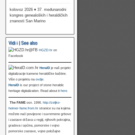
kolovoz 2026 ♦ 37. međunarodni
kongres genealoških i heraldičkih
znanosti San Marino
Vidi i | See also
HGZD.hr
on
Facebook
HeralD
je naš projekt
digitalizacije kamene heraldičke baštine.
Više o projektu na
ovdje
.
HeralD
is our project of stone heraldic
heritage digitalization. Read about it
here
.
The FAME
osn. 1996.
http://zeljko-
heimer-fame.from.hr
stranice su na kojima
možete naći povijesne i suvremene grbove
i zastave država u regiji, njihovih pokrajina,
gradova i općina, pomorske i vojno
pomorske zastave, vojne položajne