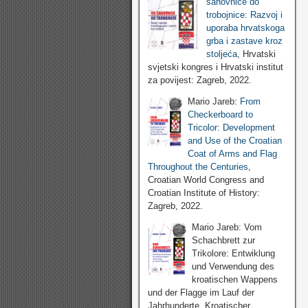
šahovnice do
trobojnice: Razvoj i
uporaba hrvatskoga
grba i zastave kroz
stoljeća
, Hrvatski
svjetski kongres i Hrvatski institut
za povijest: Zagreb, 2022.
Mario Jareb:
From
Checkerboard to
Tricolor: Development
and Use of the Croatian
Coat of Arms and Flag
Throughout the Centuries
,
Croatian World Congress and
Croatian Institute of History:
Zagreb, 2022.
Mario Jareb: Vom
Schachbrett zur
Trikolore: Entwiklung
und Verwendung des
kroatischen Wappens
und der Flagge im Lauf der
Jahrhunderte, Kroatischer