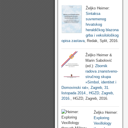
Željko Heimer:
Sintaksa
suvremenog
hrvatskog
heraldičkog blazona
grba i veksilološkog
opisa zastava
, Redak, Split, 2016.
Željko Heimer &
Marin Sabolović
(ed.):
Zbornik
radova znanstveno-
stručnog skupa
»Simbol, identitet i
Domovinski rat«, Zagreb, 31.
listopada 2014., HGZD, Zagreb,
2016.
, HGZD, Zagreb, 2016.
Željko Heimer:
Exploring
Vexillology