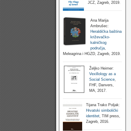
JCZ, Zagreb, 2019.
Ana Marija
Ambrušec:
Heraldička baština
križevačko-
kalničkog
područja
,
Meleagrina i HGZD, Zagreb, 2019.
Željko Heimer:
Vexillology as a
Social Science
,
FHF, Danvers,
MA, 2017.
Tijana Trako Poljak:
Hrvatski simbolički
identitet
, TIM press,
Zagreb, 2016.