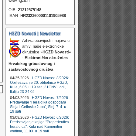
www.hgzd.hr
OIB:
21212575148
IBAN:
HR2323600001101905988
HGZD Novosti | Newsletter
Arhiva obavijesti i najava u
arhivi naše elektroničke
okružnice
»HGZD Novosti«
:
Elektronička okružnica
Hrvatskog grboslovnog i
zastavoslovnog društva
04/25/2026 -
HGZD Novosti 8/2026:
Obilježavanje 20. obljetnice HGZD,
Kula, 6.05. u 19 sati; 31CNV Lodi,
Italija 23-24.05
04/03/2026 -
HGZD Novosti 7/2026:
Predavanje "Heraldika gospodara
Sinja i Cetinske župa", Sinj, 7. 4. u
19 sati
03/09/2026 -
HGZD Novosti 6/2026:
Predstavljanje knjige "Propedeutica
heraldica", Kula nad Kamenitim
vratima, 11.03. u 19 sati