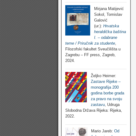
Mirjana Matijević
Sokol, Tomislav
Galović
(ur.):
Hrvatska
heraldička baština
I. – odabrane
teme / Priručnik za studente
,
Filozofski fakultet Sveučilišta u
Zagrebu – FF press, Zagreb,
2024.
Željko Heimer:
Zastave Rijeke –
monografija 200
godina borbe grada
za pravo na svoju
zastavu
, Udruga
Slobodna Država Rijeka: Rijeka,
2022.
Mario Jareb:
Od