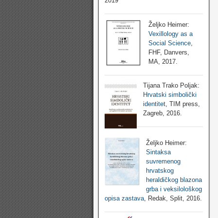
2019
Željko Heimer:
Vexillology as a
Social Science
,
FHF, Danvers,
MA, 2017.
Tijana Trako Poljak:
Hrvatski simbolički
identitet
, TIM press,
Zagreb, 2016.
Željko Heimer:
Sintaksa
suvremenog
hrvatskog
heraldičkog blazona
grba i veksilološkog
opisa zastava
, Redak, Split, 2016.