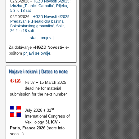
02/26/2026 -
HGZD Novosti 5/2025:
Izložba „Titanic i Carpatia“, Rijeka,
5.3. u 18 sati
02/20/2026 -
HGZD Novosti 4/2025:
Predavanje „Heraldička baština
Bokokotorskog grbovnika“, Split,
26.2. u 18 sati
...
[stariji brojevi]
...
Za dobivanje
»HGZD Novosti«
e-
poštom
prijavi se ovdje
.
Najave i rokovi | Dates to note
№ 37 ♦ 15 March 2025
deadline for material
submission for the next number
st
July 2026 ♦ 31
International Congress of
Vexillology
31 ICV -
Paris, France 2026
(more info
soon...)