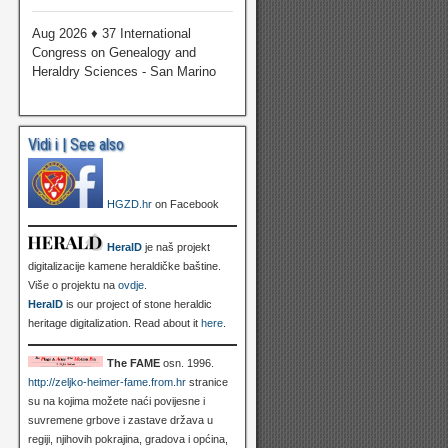
Aug 2026 ♦ 37 International
Congress on Genealogy and
Heraldry Sciences - San Marino
Vidi i | See also
HGZD.hr
on Facebook
HeralD
je naš projekt
digitalizacije kamene heraldičke baštine.
Više o projektu na
ovdje
.
HeralD
is our project of stone heraldic
heritage digitalization. Read about it
here
.
The FAME
osn. 1996.
http://zeljko-heimer-fame.from.hr
stranice
su na kojima možete naći povijesne i
suvremene grbove i zastave država u
regiji, njihovih pokrajina, gradova i općina,