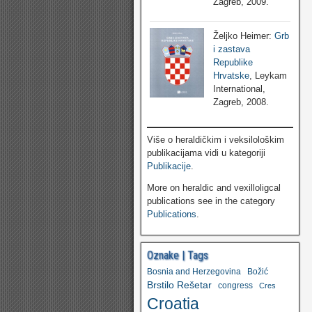
Zagreb, 2009.
Željko Heimer:
Grb
i zastava
Republike
Hrvatske
, Leykam
International,
Zagreb, 2008.
Više o heraldičkim i veksilološkim
publikacijama vidi u kategoriji
Publikacije
.
More on heraldic and vexilloligcal
publications see in the category
Publications
.
Oznake | Tags
Bosnia and Herzegovina
Božić
Brstilo Rešetar
congress
Cres
Croatia