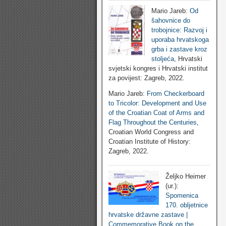
Mario Jareb:
Od
šahovnice do
trobojnice: Razvoj i
uporaba hrvatskoga
grba i zastave kroz
stoljeća
, Hrvatski
svjetski kongres i Hrvatski institut
za povijest: Zagreb, 2022.
Mario Jareb:
From Checkerboard
to Tricolor: Development and Use
of the Croatian Coat of Arms and
Flag Throughout the Centuries
,
Croatian World Congress and
Croatian Institute of History:
Zagreb, 2022.
Željko Heimer
(ur.):
Spomenica
170. obljetnice
hrvatske državne zastave |
Commemorative Book on the