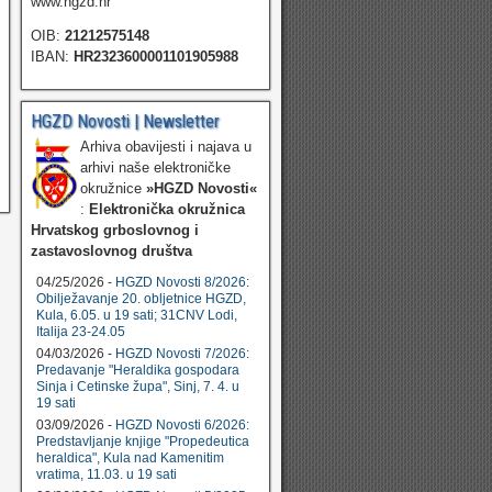
www.hgzd.hr
OIB:
21212575148
IBAN:
HR2323600001101905988
HGZD Novosti | Newsletter
Arhiva obavijesti i najava u
arhivi naše elektroničke
okružnice
»HGZD Novosti«
:
Elektronička okružnica
Hrvatskog grboslovnog i
zastavoslovnog društva
04/25/2026 -
HGZD Novosti 8/2026:
Obilježavanje 20. obljetnice HGZD,
Kula, 6.05. u 19 sati; 31CNV Lodi,
Italija 23-24.05
04/03/2026 -
HGZD Novosti 7/2026:
Predavanje "Heraldika gospodara
Sinja i Cetinske župa", Sinj, 7. 4. u
19 sati
03/09/2026 -
HGZD Novosti 6/2026:
Predstavljanje knjige "Propedeutica
heraldica", Kula nad Kamenitim
vratima, 11.03. u 19 sati