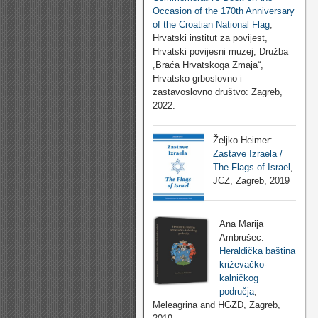
Occasion of the 170th Anniversary
of the Croatian National Flag
,
Hrvatski institut za povijest,
Hrvatski povijesni muzej, Družba
„Braća Hrvatskoga Zmaja“,
Hrvatsko grboslovno i
zastavoslovno društvo: Zagreb,
2022.
Željko Heimer:
Zastave Izraela /
The Flags of Israel
,
JCZ, Zagreb, 2019
Ana Marija
Ambrušec:
Heraldička baština
križevačko-
kalničkog
područja
,
Meleagrina and HGZD, Zagreb,