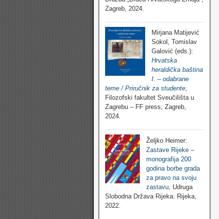
Zagreb, 2024.
Mirjana Matijević
Sokol, Tomislav
Galović (eds.):
Hrvatska
heraldička baština
I. – odabrane
teme / Priručnik za studente
,
Filozofski fakultet Sveučilišta u
Zagrebu – FF press, Zagreb,
2024.
Željko Heimer:
Zastave Rijeke –
monografija 200
godina borbe grada
za pravo na svoju
zastavu
, Udruga
Slobodna Država Rijeka: Rijeka,
2022.