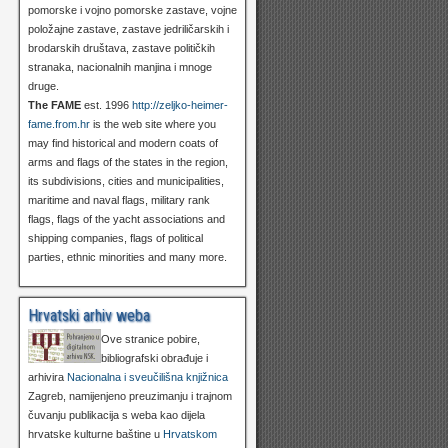
pomorske i vojno pomorske zastave, vojne
položajne zastave, zastave jedriličarskih i
brodarskih društava, zastave političkih
stranaka, nacionalnih manjina i mnoge
druge.
The FAME
est. 1996
http://zeljko-heimer-
fame.from.hr
is the web site where you
may find historical and modern coats of
arms and flags of the states in the region,
its subdivisions, cities and municipalities,
maritime and naval flags, military rank
flags, flags of the yacht associations and
shipping companies, flags of political
parties, ethnic minorities and many more.
Hrvatski arhiv weba
Ove stranice pobire,
bibliografski obrađuje i
arhivira
Nacionalna i sveučilišna knjižnica
Zagreb, namijenjeno preuzimanju i trajnom
čuvanju publikacija s weba kao dijela
hrvatske kulturne baštine u
Hrvatskom