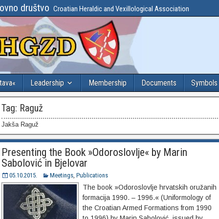
lovno društvo
Croatian Heraldic and Vexillological Association
stava«
Leadership
Membership
Documents
Symbols
Tag:
Raguž
Jakša Raguž
Presenting the Book »Odoroslovlje« by Marin
Sabolović in Bjelovar
05.10.2015.
Meetings
,
Publications
The book »Odoroslovlje hrvatskih oružanih
formacija 1990. – 1996.« (Uniformology of
the Croatian Armed Formations from 1990
to 1996) by Marin Sabolović, issued by