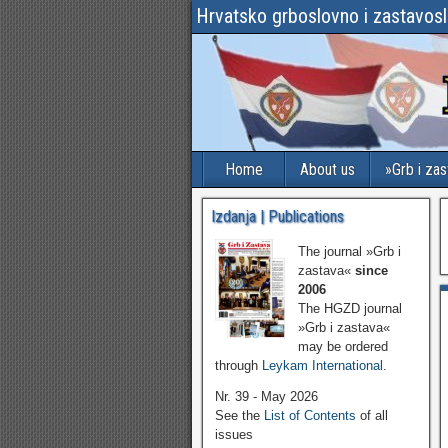
Hrvatsko grboslovno i zastavos
Home
About us
»Grb i za
Izdanja | Publications
The journal »Grb i
zastava«
since
2006
The HGZD journal
»Grb i zastava«
may be ordered
through
Leykam International
.
Nr. 39 - May 2026
See the
List of Contents
of all
issues