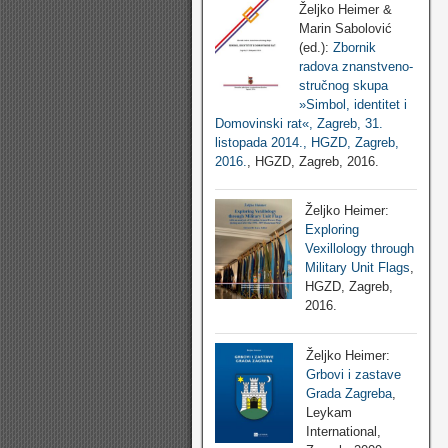
Željko Heimer &
Marin Sabolović
(ed.):
Zbornik
radova znanstveno-
stručnog skupa
»Simbol, identitet i
Domovinski rat«, Zagreb, 31.
listopada 2014., HGZD, Zagreb,
2016.
, HGZD, Zagreb, 2016.
Željko Heimer:
Exploring
Vexillology through
Military Unit Flags
,
HGZD, Zagreb,
2016.
Željko Heimer:
Grbovi i zastave
Grada Zagreba
,
Leykam
International,