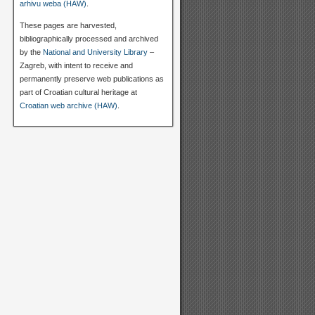
arhivu weba (HAW)
.
These pages are harvested,
bibliographically processed and archived
by the
National and University Library
–
Zagreb, with intent to receive and
permanently preserve web publications as
part of Croatian cultural heritage at
Croatian web archive (HAW)
.