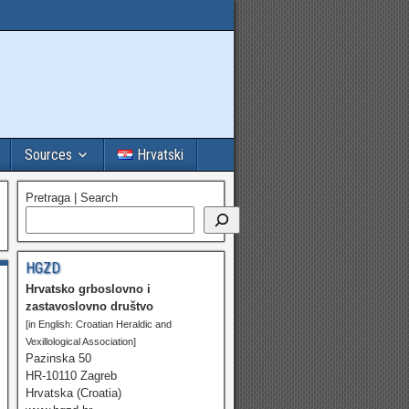
Sources
Hrvatski
Pretraga | Search
HGZD
Hrvatsko grboslovno i
zastavoslovno društvo
[in English: Croatian Heraldic and
Vexillological Association]
Pazinska 50
HR-10110 Zagreb
Hrvatska (Croatia)