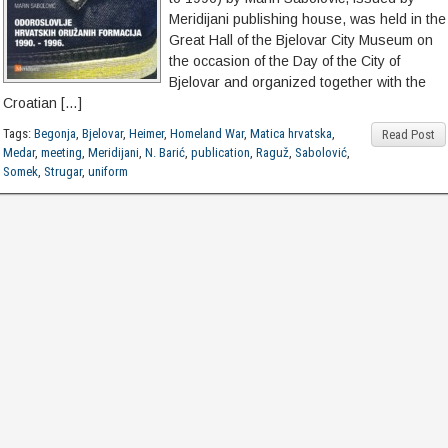
Meridijani publishing house, was held in the
Great Hall of the Bjelovar City Museum on
the occasion of the Day of the City of
Bjelovar and organized together with the
Croatian […]
Tags:
Begonja
,
Bjelovar
,
Heimer
,
Homeland War
,
Matica hrvatska
,
Read Post
Medar
,
meeting
,
Meridijani
,
N. Barić
,
publication
,
Raguž
,
Sabolović
,
Somek
,
Strugar
,
uniform