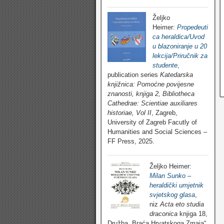
Željko
Heimer:
Propedeuti
ca heraldica/Uvod
u blazoniranje u 20
lekcija/Priručnik za
studente
,
publication series
Katedarska
knjižnica: Pomoćne povijesne
znanosti, knjiga 2, Bibliotheca
Cathedrae: Scientiae auxiliares
historiae, Vol II
, Zagreb,
University of Zagreb Facutly of
Humanities and Social Sciences –
FF Press, 2025.
Željko Heimer:
Milan Sunko –
heraldički umjetnik
svjetskog glasa
,
niz
Acta eto studia
draconica
knjiga 18,
Družba „Braća Hrvatskoga Zmaja“,